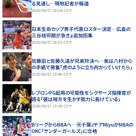
る見通し…現地記者が報道
2026/08/07 20:24
バスケ
日本生命カップ男子代表ロスター決定…広島の
三谷桂司朗が急きょ追加招集
2026/08/07 20:15
バスケ
佐藤凪と佐藤久遠が兄弟対決へ…弟は八村から
の手紙で発奮「虎のように立ち向かっていけたら」
2026/08/07 19:46
バスケ
レブロンPG起用の可能性をシクサーズ指揮官が
語る「彼は味方を生かす能力に長けている」
2026/08/07 19:38
バスケ
BリーグからNBAへ…元千葉JチアMiyuがNBAの
OKC「サンダーガールズ」に合格