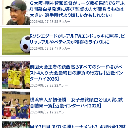
Ｇ大阪・明神智和監督がリーグ戦初采配で６年ぶ
り開幕白星発進に導く「監督の方が背負うものは
大きい。選手時代より嬉しいかもしれない」
2026/08/07 23:55
サッカー
RソシエダードがレアルFWエンドリッキに照準、ビ
リャレアルやベティスが獲得のライバルに
2026/08/07 23:47
サッカー
前回大会王者の鎮西高らすべてのシード校がベ
スト4入り 大会最終日の勝負の行方は【近畿イン
ターハイ2026】
2026/08/07 22:22
バレー
横浜隼人が初優勝 女子最終順位と個人賞、試
合結果一覧【近畿インターハイ2026】
2026/08/07 17:23
バレー
男子3日目（8/7）決勝トーナメント3、4回戦全12試