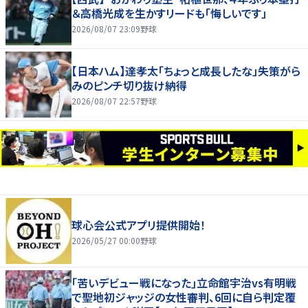
＆高橋光成を生かすリードも「悔しいです」
2026/08/07 23:09
野球
【日本ハム】達孝太「ちょっと成長したな」失策がら
みのピンチ切り抜け納得
2026/08/07 22:57
野球
球心会公式アプリ提供開始！
2026/05/27 00:00
野球
｢苦いデビュー戦になった｣立命館宇治vs有明戦
で聖地初ジャッジの女性審判、6回に自ら判定覆