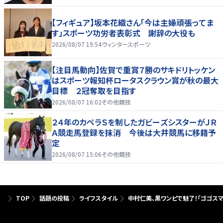
【フィギュア】坂本花織さん「今は主婦頑張ってま
す」スポーツ功労者表彰式 謝辞の大役も
2026/08/07 19:54
ウィンタースポーツ
【注目馬動向】佐賀で重賞７勝のサキドリトッケン
はスポーツ報知杯ロータスクラウン賞が秋の最大
目標 ２冠奪取を目指す
2026/08/07 16:02
その他競技
２４年のカペラＳを制したガビーズシスターがＪＲ
Ａ競走馬登録を抹消 今後は大井競馬に移籍予
定
2026/08/07 15:06
その他競技
TOP
話題の投稿
ライフスタイル
中村仁美、黒ワンピで魅了！「ゴゴスマ