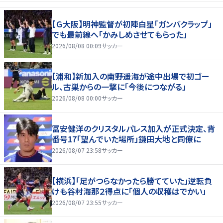
【Ｇ大阪】明神監督が初陣白星「ガンバクラップ」
でも最前線へ「かみしめさせてもらった」
2026/08/08 00:09
サッカー
【浦和】新加入の南野遥海が途中出場で初ゴー
ル、古巣からの一撃に「今後につながる」
2026/08/08 00:00
サッカー
冨安健洋のクリスタルパレス加入が正式決定、背
番号17「望んでいた場所」鎌田大地と同僚に
2026/08/07 23:58
サッカー
【横浜】「足がつらなかったら勝てていた」逆転負
けも谷村海那２得点に「個人の収穫はでかい」
2026/08/07 23:55
サッカー