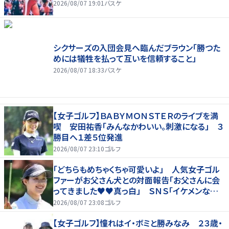
2026/08/07 19:01
バスケ
シクサーズの入団会見へ臨んだブラウン「勝つた
めには犠牲を払って互いを信頼すること」
2026/08/07 18:33
バスケ
【女子ゴルフ】ＢＡＢＹＭＯＮＳＴＥＲのライブを満
喫 安田祐香「みんなかわいい。刺激になる」 ３
勝目へ１差５位発進
2026/08/07 23:10
ゴルフ
「どちらもめちゃくちゃ可愛いよ」 人気女子ゴル
ファーがお父さん犬との対面報告「お父さんに会
ってきました♥♥真っ白」 ＳＮＳ「イケメンなお
父さん」「白戸家入りするんですか？」
2026/08/07 23:08
ゴルフ
【女子ゴルフ】憧れはイ・ボミと勝みなみ ２３歳・