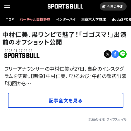
今日の予定
TOP
バーチャル高校野球
インターハイ
東京六大学野球
dodaSPO
（新しいタブ
中村仁美、黒ワンピで魅了！「ゴゴスマ！」出演
前のオフショット公開
2025.01.27 09:08
フリーアナウンサーの中村仁美が27日、自身のインスタグ
ラムを更新。【画像】中村仁美、『ひるおび』午前の部初出演
「初回から…
記事全文を見る
話題の投稿
ライフスタイル