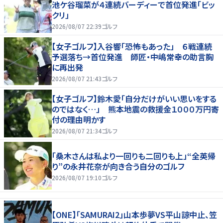
池ケ谷瑠菜が４連続バーディーで首位発進「ビッ
クリ」
2026/08/07 22:39
ゴルフ
【女子ゴルフ】入谷響「恐怖もあった」 ６戦連続
予選落ち→首位発進 師匠・中嶋常幸の助言胸
に再出発
2026/08/07 21:43
ゴルフ
【女子ゴルフ】鈴木愛「自分だけがいい思いをする
のではなく…」 熊本地震の救援金１０００万円寄
付の理由明かす
2026/08/07 21:34
ゴルフ
「桑木さんは私より一回りも二回りも上」“全英帰
り”の永井花奈が向き合う自分のゴルフ
2026/08/07 19:10
ゴルフ
【ONE】「SAMURAI2」山本歩夢VS平山諒中止、笠