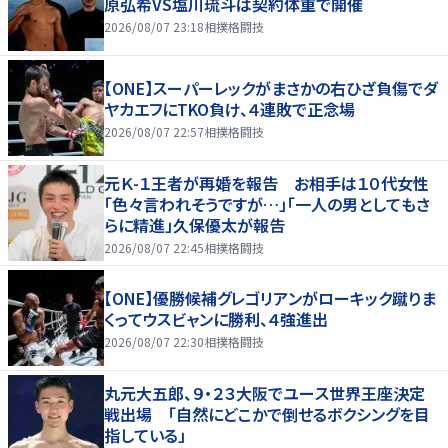
原弘希VS塩川琉斗は契約体重で開催
2026/08/07 23:18
相撲格闘技
【ONE】スーパーレックがまさかの右ひざ負傷でダ
ヤカエフにTKO負け、４連敗で正念場
2026/08/07 22:57
相撲格闘技
元Ｋ-１王者が再婚を報告 お相手は１０代女性
「色々言われそうですが…」「一人の男としてもさ
らに精進」久保優太が報告
2026/08/07 22:45
相撲格闘技
【ONE】優勝候補グレゴリアンがローキック蹴りま
くってウスビャンに勝利、４強進出
2026/08/07 22:30
相撲格闘技
丸元大五郎、９・２３大阪でユース世界王座決定
戦出場 「自然にどこかで倒せるボクシングを目
指している」