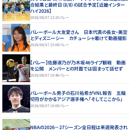
合結果と最終日（8/8）の試合予定【近畿インター
ハイ2026】
2026/08/07 15:25
バレー
バレーボール大友愛さん 日本代表の長女・美空
とディズニーシー カチューシャ着けて動画撮影
2026/08/07 15:08
バレー
【バレー】佐藤淑乃が乃木坂46ライブ観戦 動画
を公開 メンバーとの対面では固まって話せず
2026/08/07 10:46
バレー
バレーボール男子の石川祐希がVNL報告 五輪
切符がかかるアジア選手権へ「そしてここから」
2026/08/07 10:08
バレー
NBAの2026－27シーズン全日程は来週発表され