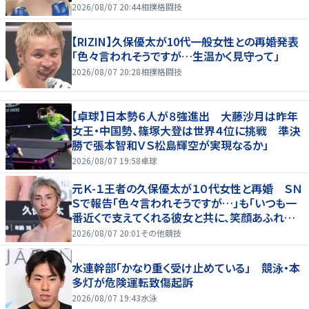
2026/08/07 20:44
相撲格闘技
【RIZIN】久保優太が10代一般女性との再婚発表
「色々言われそうですが…生温かく見守って」
2026/08/07 20:28
相撲格闘技
【卓球】日本勢６人が８強進出 大藤沙月は昨年
女王・中国勢、篠塚大登は世界４位に挑戦 準決
勝で張本智和ＶＳ松島輝空が実現なるか」
2026/08/07 19:58
卓球
元Ｋ-１王者の久保優太が１０代女性と再婚 ＳＮ
Ｓで報告「色々言われそうですが…」も「いつも一
番近くで支えてくれる彼女と共に、笑顔あふれる
家庭を築いていきたい」
2026/08/07 20:01
その他競技
水連幹部「かなり重く受け止めている」 競泳・本
多灯が危険運転致傷起訴
2026/08/07 19:43
水泳