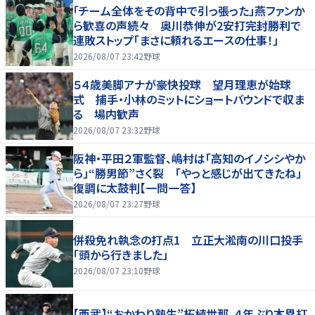
「チーム全体をその背中で引っ張った」燕ファンか
ら歓喜の声続々 奥川恭伸が2安打完封勝利で
連敗ストップ「まさに頼れるエースの仕事！」
2026/08/07 23:42
野球
５４歳美脚アナが豪快投球 望月理恵が始球
式 捕手・小林のミットにショートバウンドで収ま
る 場内歓声
2026/08/07 23:32
野球
阪神・平田２軍監督、嶋村は「高知のイノシシやか
ら」“勝男節”さく裂 「やっと感じが出てきたね」
復調に太鼓判【一問一答】
2026/08/07 23:27
野球
併殺免れ執念の打点1 立正大淞南の川口投手
「頭から行きました」
2026/08/07 23:10
野球
【西武】“おかわり塾生”柘植世那、４年ぶり本塁打