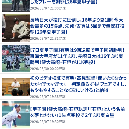
したプレーを謝罪【26年夏甲子園】
2026/08/07 21:00
野球
長崎日大が投打に圧倒し、16年ぶり夏1勝！今大
会最多の15得点、先発・古賀は5回まで無安打投
球【26年夏甲子園】
2026/08/07 21:31
野球
【7日夏甲子園】有明は9回逆転で甲子園初勝利！
東海大甲府が11年ぶり、長崎日大は16年ぶり夏
勝利！健大高崎・石垣が11K完投！
2026/06/30 00:00
野球
初のビデオ検証で有明・高見監督「使いたくなかっ
たがイチかバチか」 判定覆らずも「フェアですし、
もやもやすることなく次にいける」と納得
2026/08/07 19:38
野球
【甲子園】健大高崎・石垣聡志「『石垣』という名前
を落とさない」１失点完投で２年ぶり夏白星
2026/08/07 19:30
野球