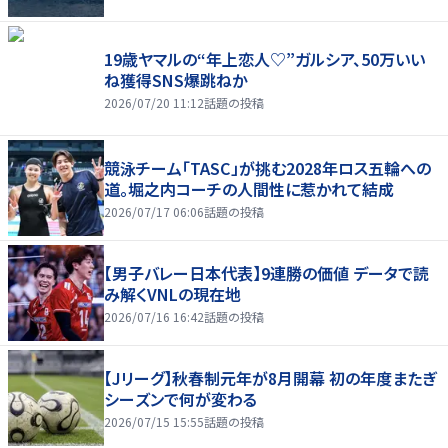
19歳ヤマルの“年上恋人♡”ガルシア、50万いい
ね獲得SNS爆跳ねか
2026/07/20 11:12
話題の投稿
競泳チーム「TASC」が挑む2028年ロス五輪への
道。堀之内コーチの人間性に惹かれて結成
2026/07/17 06:06
話題の投稿
【男子バレー日本代表】9連勝の価値 データで読
み解くVNLの現在地
2026/07/16 16:42
話題の投稿
【Jリーグ】秋春制元年が8月開幕 初の年度またぎ
シーズンで何が変わる
2026/07/15 15:55
話題の投稿