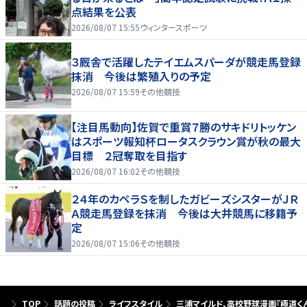
点結果を公表
2026/08/07 15:55
ウィンタースポーツ
３厩舎で活躍したテイエムスパーダが競走馬登録
抹消 今後は繁殖入りの予定
2026/08/07 15:59
その他競技
【注目馬動向】佐賀で重賞７勝のサキドリトッケン
はスポーツ報知杯ロータスクラウン賞が秋の最大
目標 ２冠奪取を目指す
2026/08/07 16:02
その他競技
２４年のカペラＳを制したガビーズシスターがＪＲ
Ａ競走馬登録を抹消 今後は大井競馬に移籍予
定
2026/08/07 15:06
その他競技
TOP
話題の投稿
ライフスタイル
三浦マイルド、高校野球漫画『極道く