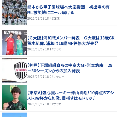
熊本から甲子園球場へ大応援団 初出場の有
明、被災地にエール届ける
2026/08/07 18:45
野球
【Ｇ大阪】浦和戦メンバー発表 Ｇ大阪は18歳GK
荒木琉偉、浦和は19歳MF笹修大が先発
2026/08/07 18:14
サッカー
【神戸】下部組織育ちの中京大MF岩本悠庵 29
－30シーズンからの加入発表
2026/08/07 18:04
サッカー
【東京V】強心臓ルーキー仲山獅恩「10得点５アシ
スト」W杯から刺激、目指すはモドリッチ
2026/08/07 18:01
サッカー