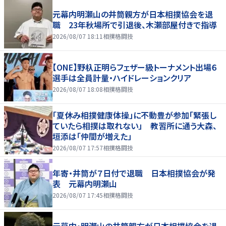
元幕内明瀬山の井筒親方が日本相撲協会を退
職 23年秋場所で引退後、木瀬部屋付きで指導
2026/08/07 18:11
相撲格闘技
【ONE】野杁正明らフェザー級トーナメント出場６
選手は全員計量・ハイドレーションクリア
2026/08/07 18:08
相撲格闘技
「夏休み相撲健康体操」に不動豊が参加「緊張し
ていたら相撲は取れない」 教習所に通う大森、
垣添は「仲間が増えた」
2026/08/07 17:57
相撲格闘技
年寄・井筒が７日付で退職 日本相撲協会が発
表 元幕内明瀬山
2026/08/07 17:45
相撲格闘技