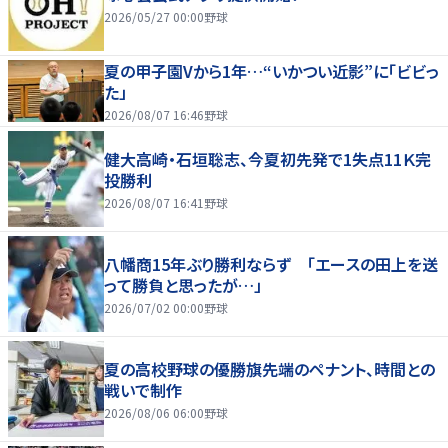
2026/05/27 00:00
野球
夏の甲子園Vから1年…“いかつい近影”に「ビビっ
た」
2026/08/07 16:46
野球
健大高崎・石垣聡志、今夏初先発で1失点11Ｋ完
投勝利
2026/08/07 16:41
野球
八幡商15年ぶり勝利ならず 「エースの田上を送
って勝負と思ったが…」
2026/07/02 00:00
野球
夏の高校野球の優勝旗先端のペナント、時間との
戦いで制作
2026/08/06 06:00
野球