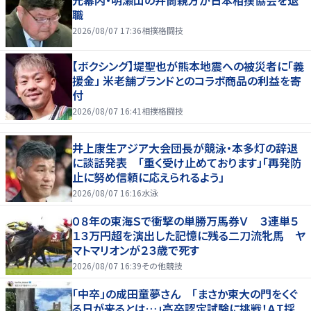
元幕内・明瀬山の井筒親方が日本相撲協会を退
職
2026/08/07 17:36
相撲格闘技
【ボクシング】堤聖也が熊本地震への被災者に「義
援金」 米老舗ブランドとのコラボ商品の利益を寄
付
2026/08/07 16:41
相撲格闘技
井上康生アジア大会団長が競泳・本多灯の辞退
に談話発表 「重く受け止めております」「再発防
止に努め信頼に応えられるよう」
2026/08/07 16:16
水泳
０８年の東海Ｓで衝撃の単勝万馬券Ｖ ３連単５
１３万円超を演出した記憶に残る二刀流牝馬 ヤ
マトマリオンが２３歳で死す
2026/08/07 16:39
その他競技
「中卒」の成田童夢さん 「まさか東大の門をくぐ
る日が来るとは…」高卒認定試験に挑戦！ＡＩ採