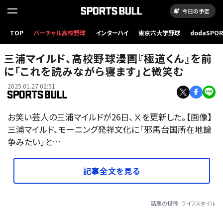
今日の予定
TOP
バーチャル高校野球
インターハイ
東京六大学野球
dodaSPO
（新しいタブ
三浦マイルド、高校野球漫画『極道くん』を前
に「これを読みながら寝ます」と微笑む
2025.01.27 02:51
お笑い芸人の三浦マイルドが26日、Ⅹを更新した。【画像】
三浦マイルド、モーニング発祥文化に「邪馬台国所在地論
争みたい」と…
記事全文を見る
話題の投稿
ライフスタイル