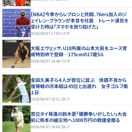
【NBA】今季からレブロンと共闘、76ers加入のジ
ェイレン・ブラウンが本音を吐露 トレード通告を
受けた時は「スマホを放り投げた」
2026/08/07 17:03
バスケ
大阪エヴェッサ、U18所属の山本大扇をユース育
成特別枠で登録…175cmの17歳SG
2026/08/07 16:46
バスケ
金田久美子ら４人が首位に並ぶ 体調不良から
復帰戦の河本結は45位と出遅れ 女子ゴルフ第
１日
2026/08/07 18:11
ゴルフ
首位タイ発進の鈴木愛「優勝争いがしたい」大会
前に熊本の被災地へ1000万円の救援金贈る
2026/08/07 18:06
ゴルフ