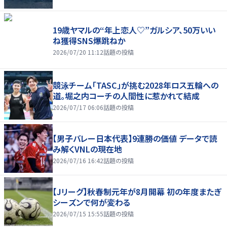
19歳ヤマルの“年上恋人♡”ガルシア、50万いい
ね獲得SNS爆跳ねか
2026/07/20 11:12
話題の投稿
競泳チーム「TASC」が挑む2028年ロス五輪への
道。堀之内コーチの人間性に惹かれて結成
2026/07/17 06:06
話題の投稿
【男子バレー日本代表】9連勝の価値 データで読
み解くVNLの現在地
2026/07/16 16:42
話題の投稿
【Jリーグ】秋春制元年が8月開幕 初の年度またぎ
シーズンで何が変わる
2026/07/15 15:55
話題の投稿