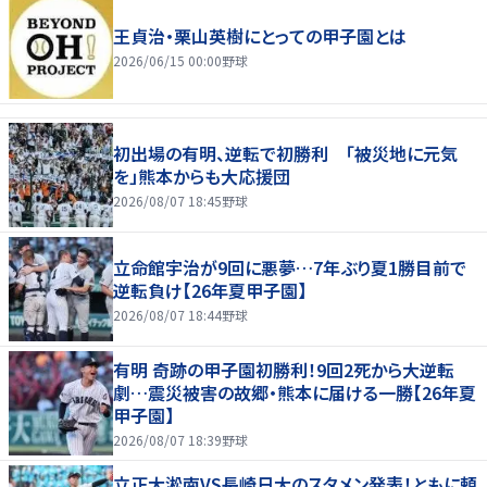
王貞治・栗山英樹にとっての甲子園とは
2026/06/15 00:00
野球
初出場の有明、逆転で初勝利 「被災地に元気
を」熊本からも大応援団
2026/08/07 18:45
野球
立命館宇治が9回に悪夢…7年ぶり夏1勝目前で
逆転負け【26年夏甲子園】
2026/08/07 18:44
野球
有明 奇跡の甲子園初勝利！9回2死から大逆転
劇…震災被害の故郷・熊本に届ける一勝【26年夏
甲子園】
2026/08/07 18:39
野球
立正大淞南VS長崎日大のスタメン発表！ともに頼