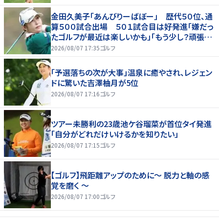
金田久美子「あんびりーばぼー」 歴代５０位、通
算５００試合出場 ５０１試合目は好発進「嫌だっ
たゴルフが最近は楽しいかも」「もう少し？頑張り
たいな」
2026/08/07 17:35
ゴルフ
「予選落ちの次が大事」温泉に癒やされ、レジェン
ドに驚いた吉澤柚月が5位
2026/08/07 17:16
ゴルフ
ツアー未勝利の23歳池ケ谷瑠菜が首位タイ発進
「自分がどれだけいけるかを知りたい」
2026/08/07 17:15
ゴルフ
【ゴルフ】飛距離アップのために～ 脱力と軸の感
覚を磨く ～
2026/08/07 17:00
ゴルフ