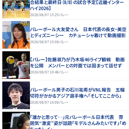
合結果と最終日（8/8）の試合予定【近畿インター
ハイ2026】
2026/08/07 15:25
バレー
バレーボール大友愛さん 日本代表の長女・美空
とディズニーシー カチューシャ着けて動画撮影
2026/08/07 15:08
バレー
【バレー】佐藤淑乃が乃木坂46ライブ観戦 動画
を公開 メンバーとの対面では固まって話せず
2026/08/07 10:46
バレー
バレーボール男子の石川祐希がVNL報告 五輪
切符がかかるアジア選手権へ「そしてここから」
2026/08/07 10:08
バレー
「誰かと思って…」元バレーボール日本代表 雰
囲気“激変”姿が話題「モデルさんみたいです」「め
ちゃキレイ」