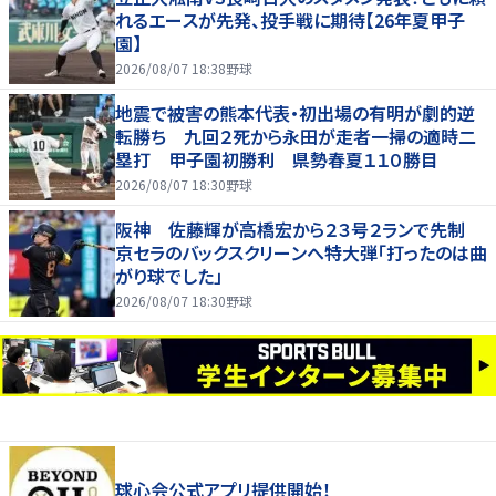
れるエースが先発、投手戦に期待【26年夏甲子
園】
2026/08/07 18:38
野球
地震で被害の熊本代表・初出場の有明が劇的逆
転勝ち 九回２死から永田が走者一掃の適時二
塁打 甲子園初勝利 県勢春夏１１０勝目
2026/08/07 18:30
野球
阪神 佐藤輝が高橋宏から２３号２ランで先制
京セラのバックスクリーンへ特大弾「打ったのは曲
がり球でした」
2026/08/07 18:30
野球
球心会公式アプリ提供開始！