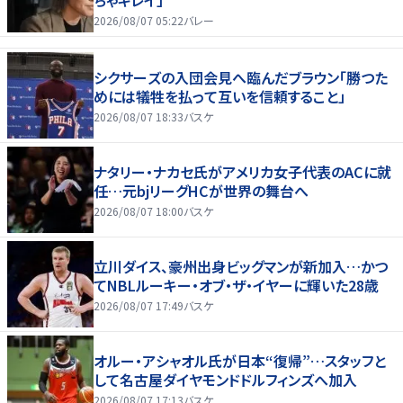
2026/08/07 05:22
バレー
シクサーズの入団会見へ臨んだブラウン「勝つた
めには犠牲を払って互いを信頼すること」
2026/08/07 18:33
バスケ
ナタリー・ナカセ氏がアメリカ女子代表のACに就
任…元bjリーグHCが世界の舞台へ
2026/08/07 18:00
バスケ
立川ダイス、豪州出身ビッグマンが新加入…かつ
てNBLルーキー・オブ・ザ・イヤーに輝いた28歳
2026/08/07 17:49
バスケ
オルー・アシャオル氏が日本“復帰”…スタッフと
して名古屋ダイヤモンドドルフィンズへ加入
2026/08/07 17:13
バスケ