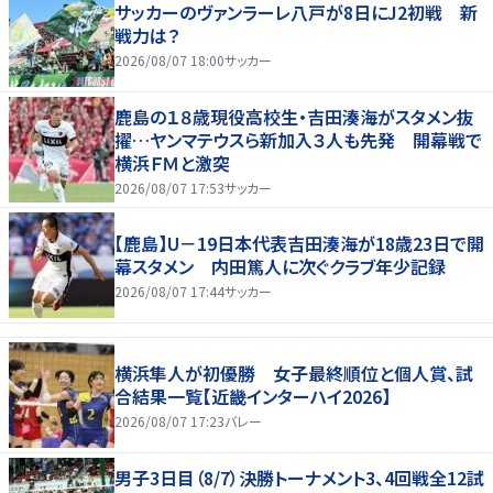
サッカーのヴァンラーレ八戸が8日にJ2初戦 新
戦力は？
2026/08/07 18:00
サッカー
鹿島の１８歳現役高校生・吉田湊海がスタメン抜
擢…ヤンマテウスら新加入３人も先発 開幕戦で
横浜ＦＭと激突
2026/08/07 17:53
サッカー
【鹿島】U－19日本代表吉田湊海が18歳23日で開
幕スタメン 内田篤人に次ぐクラブ年少記録
2026/08/07 17:44
サッカー
横浜隼人が初優勝 女子最終順位と個人賞、試
合結果一覧【近畿インターハイ2026】
2026/08/07 17:23
バレー
男子3日目（8/7）決勝トーナメント3、4回戦全12試