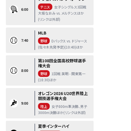
テニス
女子シングルス3回戦
6:00
大坂なおみ vs. メルテンスほか
(リンクは外部)
MLB
7:40
野球
Dバックス vs. ドジャース
(佐々木先発予定)(10:40)ほか
第108回全国高校野球選手
権大会
8:00
野球
1回戦 英明 - 関東第一
(18:30)ほか
オレゴン2026 U20世界陸上
競技選手権大会
9:00
陸上
女子800m準決勝、男子
3000m決勝ほか(リンクは外部)
夏季インターハイ