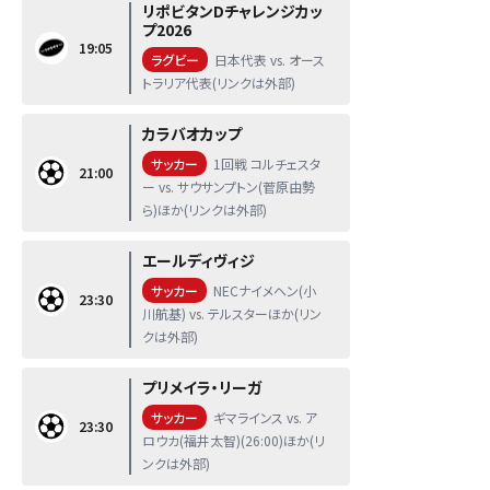
リポビタンDチャレンジカッ
プ2026
19:05
ラグビー
日本代表 vs. オース
トラリア代表(リンクは外部)
カラバオカップ
サッカー
1回戦 コルチェスタ
21:00
ー vs. サウサンプトン(菅原由勢
ら)ほか(リンクは外部)
エールディヴィジ
サッカー
NECナイメヘン(小
23:30
川航基) vs. テルスターほか(リン
クは外部)
プリメイラ・リーガ
サッカー
ギマラインス vs. ア
23:30
ロウカ(福井太智)(26:00)ほか(リ
ンクは外部)