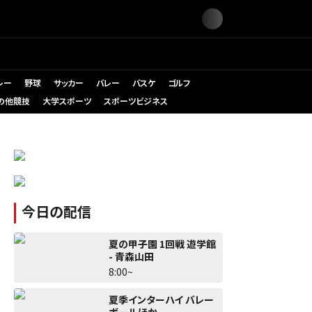
レー
野球
サッカー
バレー
バスケ
ゴルフ
の他競技
大学スポーツ
スポーツビジネス
今日の配信
夏の甲子園 1回戦 遊学館
- 青森山田
8:00~
夏季インターハイ バレー
ボールほか