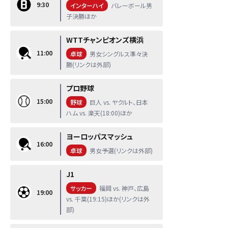
9:30
インターハイ
バレーボール男
子決勝ほか
WTTチャンピオンズ横浜
11:00
卓球
男女シングルス準々決
勝(リンクは外部)
プロ野球
15:00
野球
巨人 vs. ヤクルト、日本
ハム vs. 楽天(18:00)ほか
ヨーロッパスマッシュ
16:00
卓球
男女予選(リンクは外部)
J1
サッカー
福岡 vs. 神戸、広島
19:00
vs. 千葉(19:15)ほか(リンクは外
部)