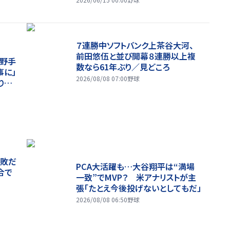
７連勝中ソフトバンク上茶谷大河、
前田悠伍と並び開幕８連勝以上複
内野手
数なら61年ぶり／見どころ
事に」
2026/08/08 07:00
野球
りと
連敗だ
PCA大活躍も…大谷翔平は“満場
合で
一致”でMVP？ 米アナリストが主
張「たとえ今後投げないとしてもだ」
2026/08/08 06:50
野球