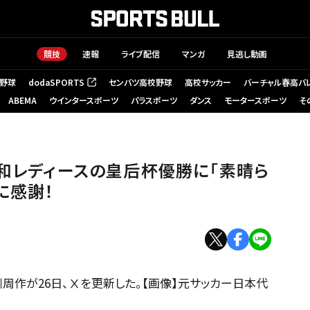
競技
速報
ライブ配信
マンガ
見逃し動画
野球
dodaSPORTS
センバツ高校野球
高校サッカー
バーチャル春高バ
（新しいタブで開く）
ABEMA
ウインタースポーツ
パラスポーツ
ダンス
モータースポーツ
そ
浦和レディースの皇后杯優勝に「素晴ら
に感謝！
周作が26日、Ⅹを更新した。【画像】元サッカー日本代