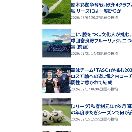
鈴木彩艶争奪戦、欧州4クラブ
触 リーズには一度断りか
2026/08/04 20:37
話題の投稿
土に、膝をつく。文化人が挑む
球団――富良野ブルーリッジ、二
実（前編）
2026/07/21 14:48
話題の投稿
競泳チーム「TASC」が挑む20
ロス五輪への道。堀之内コー
間性に惹かれて結成
2026/07/17 06:06
話題の投稿
【Jリーグ】秋春制元年が8月開
の年度またぎシーズンで何が
2026/07/15 15:55
話題の投稿