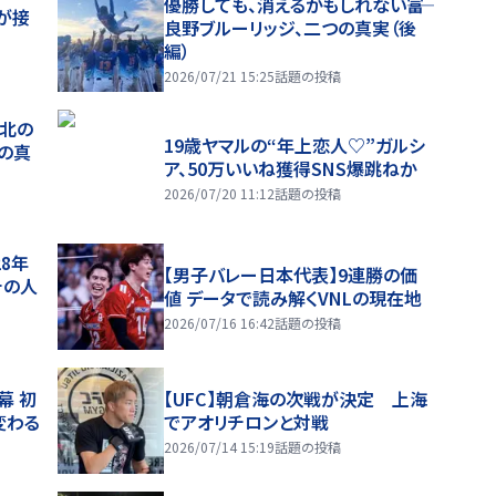
優勝しても、消えるかもしれない――富
が接
良野ブルーリッジ、二つの真実（後
編）
2026/07/21 15:25
話題の投稿
、北の
19歳ヤマルの“年上恋人♡”ガルシ
つの真
ア、50万いいね獲得SNS爆跳ねか
2026/07/20 11:12
話題の投稿
28年
【男子バレー日本代表】9連勝の価
チの人
値 データで読み解くVNLの現在地
2026/07/16 16:42
話題の投稿
幕 初
【UFC】朝倉海の次戦が決定 上海
変わる
でアオリチロンと対戦
2026/07/14 15:19
話題の投稿