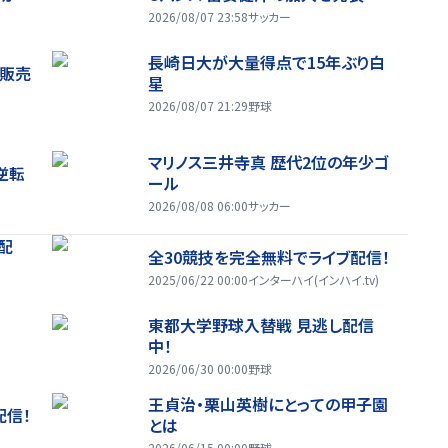
2026/08/07 23:58
サッカー
長崎日大が大量得点で15年ぶり白
般販売
星
2026/08/07 21:29
野球
マリノス三井寺真 歴代2位の年少ゴ
逆転
ール
2026/08/08 06:00
サッカー
配
全30競技を完全無料でライブ配信！
2025/06/22 00:00
インターハイ(インハイ.tv)
東都大学野球入替戦 見逃し配信
中！
2026/06/30 00:00
野球
王貞治・栗山英樹にとっての甲子園
配信！
とは
2026/06/15 00:00
野球