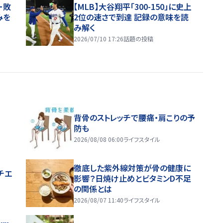
ー敗
【MLB】大谷翔平「300-150」に史上
みを
2位の速さで到達 記録の意味を読
み解く
2026/07/10 17:26
話題の投稿
背骨のストレッチで腰痛・肩こりの予
防も
2026/08/08 06:00
ライフスタイル
徹底した紫外線対策が骨の健康に
チエ
影響？日焼け止めとビタミンD不足
の関係とは
2026/08/07 11:40
ライフスタイル