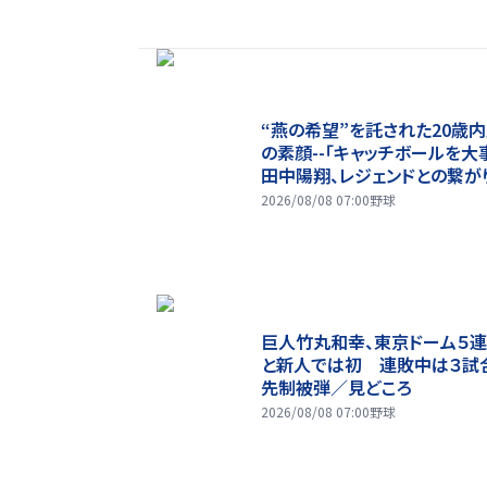
“燕の希望”を託された20歳
の素顔--「キャッチボールを大
田中陽翔、レジェンドとの繋が
歩み【しのの応燕レポート】
2026/08/08 07:00
野球
巨人竹丸和幸、東京ドーム５
と新人では初 連敗中は３試
先制被弾／見どころ
2026/08/08 07:00
野球