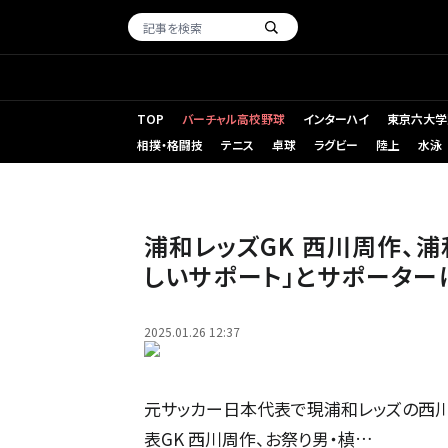
TOP
バーチャル高校野球
インターハイ
東京六大学
相撲・格闘技
テニス
卓球
ラグビー
陸上
水泳
浦和レッズGK 西川周作、
しいサポート」とサポーター
2025.01.26 12:37
元サッカー日本代表で現浦和レッズの西川
表GK 西川周作、お祭り男・槙…