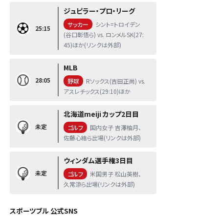
ジュピラー・プロ・リーグ
サッカー
シント=トロイデン
25:15
(谷口彰悟ら) vs. ロンメルSK(27:
45)ほか(リンクは外部)
MLB
28:05
野球
Rソックス(吉田正尚) vs.
アスレチックス(29:10)ほか
北海道meiji カップ2日目
未定
ゴルフ
国内女子 吉澤柚月、
佐藤心結ら出場(リンクは外部)
ウィンダム選手権3日目
未定
ゴルフ
米国男子 松山英樹、
久常涼ら出場(リンクは外部)
スポーツブル 公式SNS