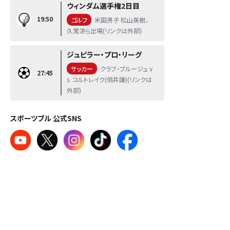
ウィンダム選手権2日目
19:50
ゴルフ
米国男子 松山英樹、
久常涼ら出場(リンクは外部)
ジュピラー・プロ・リーグ
サッカー
クラブ・ブルージュ v
27:45
s. コルトレイク(倍井謙)(リンクは
外部)
スポーツブル 公式SNS