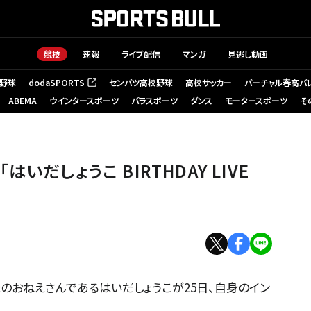
競技
速報
ライブ配信
マンガ
見逃し動画
野球
dodaSPORTS
センバツ高校野球
高校サッカー
バーチャル春高バ
（新しいタブで開く）
ABEMA
ウインタースポーツ
パラスポーツ
ダンス
モータースポーツ
そ
だしょうこ BIRTHDAY LIVE
たのおねえさんであるはいだしょうこが25日、自身のイン