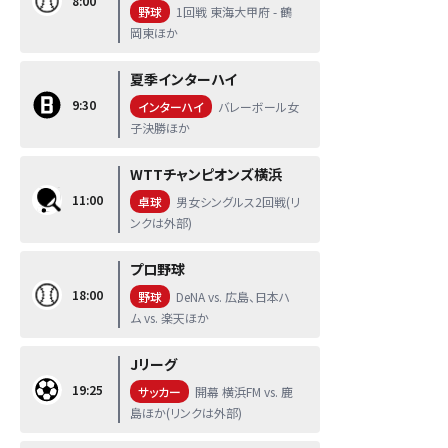
8:00
野球
1回戦 東海大甲府 - 鶴
岡東ほか
夏季インターハイ
9:30
インターハイ
バレーボール女
子決勝ほか
WTTチャンピオンズ横浜
11:00
卓球
男女シングルス2回戦(リ
ンクは外部)
プロ野球
18:00
野球
DeNA vs. 広島、日本ハ
ム vs. 楽天ほか
Jリーグ
19:25
サッカー
開幕 横浜FM vs. 鹿
島ほか(リンクは外部)