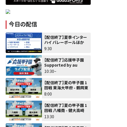
今日の配信
【配信終了】夏季インター
ハイ バレーボールほか
9:30
【配信終了】応援甲子園
Supported by au
10:30~
【配信終了】夏の甲子園 1
回戦 東海大甲府 - 鶴岡東
8:00
【配信終了】夏の甲子園 1
回戦 八幡商 - 健大高崎
13:30