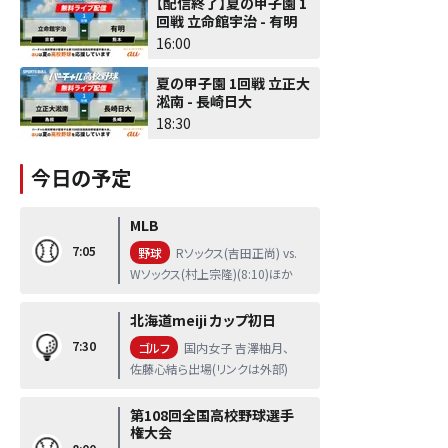
【配信終了】夏の甲子園 1
回戦 立命館宇治 - 有明
16:00
夏の甲子園 1回戦 立正大
淞南 - 長崎日大
18:30
今日の予定
MLB
7:05
野球
Rソックス(吉田正尚) vs.
Wソックス(村上宗隆)(8:10)ほか
北海道meiji カップ初日
7:30
ゴルフ
国内女子 吉澤柚月、
佐藤心結ら出場(リンクは外部)
第108回全国高校野球選手
権大会