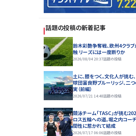
話題の投稿
の新着記事
鈴木彩艶争奪戦、欧州4クラブ
触 リーズには一度断りか
2026/08/04 20:37
話題の投稿
土に、膝をつく。文化人が挑む
球団――富良野ブルーリッジ、二
実（前編）
2026/07/21 14:48
話題の投稿
競泳チーム「TASC」が挑む20
ロス五輪への道。堀之内コー
間性に惹かれて結成
2026/07/17 06:06
話題の投稿