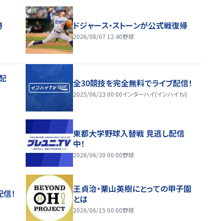
勝
ドジャース・ストーンが公式戦復帰
2026/08/07 12:40
野球
配
全30競技を完全無料でライブ配信！
2025/06/23 00:00
インターハイ(インハイ.tv)
東都大学野球入替戦 見逃し配信
中！
2026/06/30 00:00
野球
王貞治・栗山英樹にとっての甲子園
配信！
とは
2026/06/15 00:00
野球