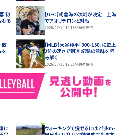
幕 初
【UFC】朝倉海の次戦が決定 上海
変わる
でアオリチロンと対戦
2026/07/14 15:19
話題の投稿
ー敗
【MLB】大谷翔平「300-150」に史上
みを
2位の速さで到達 記録の意味を読
み解く
2026/07/10 17:26
話題の投稿
康に
ウォーキングで痩せるには？何km・
不足
何分歩けばいい？効果的な歩き方