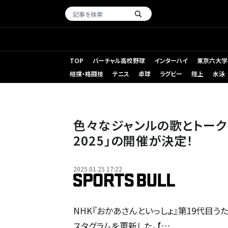
TOP
バーチャル高校野球
インターハイ
東京六大学
相撲・格闘技
テニス
卓球
ラグビー
陸上
水泳
色々なジャンルの歌とトーク「はい
2025」の開催が決定！
2025.01.25 17:22
NHK『おかあさんといっしょ』第19代目う
スタグラムを更新した。【…