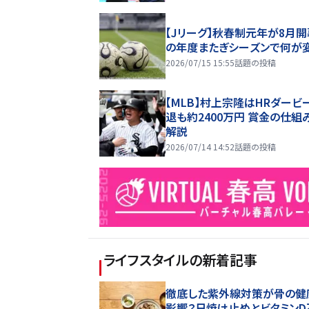
【Jリーグ】秋春制元年が8月開
の年度またぎシーズンで何が
2026/07/15 15:55
話題の投稿
【MLB】村上宗隆はHRダービ
退も約2400万円 賞金の仕組
解説
2026/07/14 14:52
話題の投稿
ライフスタイル
の新着記事
徹底した紫外線対策が骨の健
影響？日焼け止めとビタミンD