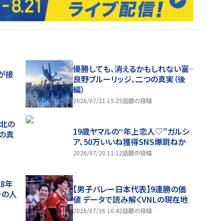
優勝しても、消えるかもしれない――富
が接
良野ブルーリッジ、二つの真実（後
編）
2026/07/21 15:25
話題の投稿
、北の
19歳ヤマルの“年上恋人♡”ガルシ
つの真
ア、50万いいね獲得SNS爆跳ねか
2026/07/20 11:12
話題の投稿
28年
【男子バレー日本代表】9連勝の価
チの人
値 データで読み解くVNLの現在地
2026/07/16 16:42
話題の投稿