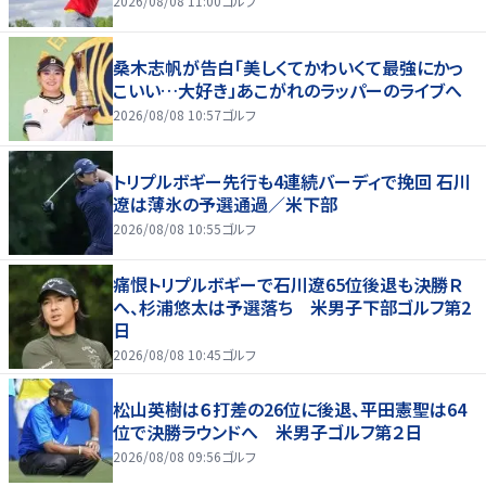
2026/08/08 11:00
ゴルフ
桑木志帆が告白「美しくてかわいくて最強にかっ
こいい…大好き」あこがれのラッパーのライブへ
2026/08/08 10:57
ゴルフ
トリプルボギー先行も4連続バーディで挽回 石川
遼は薄氷の予選通過／米下部
2026/08/08 10:55
ゴルフ
痛恨トリプルボギーで石川遼65位後退も決勝Ｒ
へ、杉浦悠太は予選落ち 米男子下部ゴルフ第2
日
2026/08/08 10:45
ゴルフ
松山英樹は６打差の26位に後退、平田憲聖は64
位で決勝ラウンドへ 米男子ゴルフ第２日
2026/08/08 09:56
ゴルフ