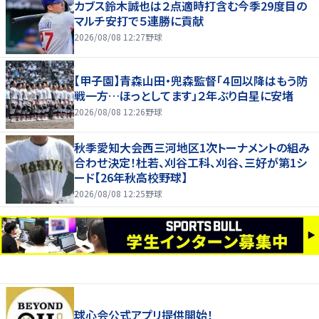
カブス鈴木誠也は２点適時打含む今季29度目の
マルチ安打で５連勝に貢献
2026/08/08 12:27
野球
【甲子園】青森山田・兜森監督「４回以降はもう防
戦一方…ほっとしてます」２年ぶり白星に安堵
2026/08/08 12:26
野球
秋季愛知大会西三河地区1次トーナメントの組み
合わせ決定！杜若、刈谷工科、刈谷、三好が第1シ
ード【26年秋高校野球】
2026/08/08 12:25
野球
球心会公式アプリ提供開始！