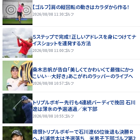
【ゴルフ】肩の縦回転の動きはカラダから作る！
2026/08/08 11:30
ゴルフ
５ステップで完成！正しいアドレスを身につけてナ
イスショットを連発する方法
2026/08/08 11:00
ゴルフ
桑木志帆が告白「美しくてかわいくて最強にかっ
こいい…大好き」あこがれのラッパーのライブへ
2026/08/08 10:57
ゴルフ
トリプルボギー先行も4連続バーディで挽回 石川
遼は薄氷の予選通過／米下部
2026/08/08 10:55
ゴルフ
痛恨トリプルボギーで石川遼65位後退も決勝Ｒ
へ、杉浦悠太は予選落ち 米男子下部ゴルフ第2