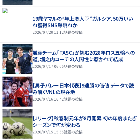
19歳ヤマルの“年上恋人♡”ガルシア、50万いい
ね獲得SNS爆跳ねか
2026/07/20 11:12
話題の投稿
競泳チーム「TASC」が挑む2028年ロス五輪への
道。堀之内コーチの人間性に惹かれて結成
2026/07/17 06:06
話題の投稿
【男子バレー日本代表】9連勝の価値 データで読
み解くVNLの現在地
2026/07/16 16:42
話題の投稿
【Jリーグ】秋春制元年が8月開幕 初の年度またぎ
シーズンで何が変わる
2026/07/15 15:55
話題の投稿