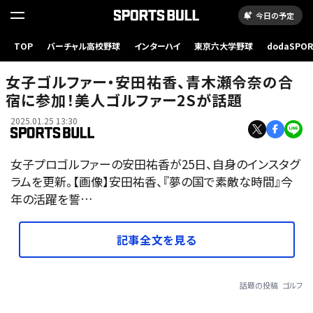
今日の予定
TOP
バーチャル高校野球
インターハイ
東京六大学野球
dodaSPO
（新しいタブ
女子ゴルファー・安田祐香、青木瀬令奈の合
宿に参加！美人ゴルファー2Sが話題
2025.01.25 13:30
女子プロゴルファーの安田祐香が25日、自身のインスタグ
ラムを更新。【画像】安田祐香、『夢の国で素敵な時間』今
年の活躍を誓…
記事全文を見る
話題の投稿
ゴルフ