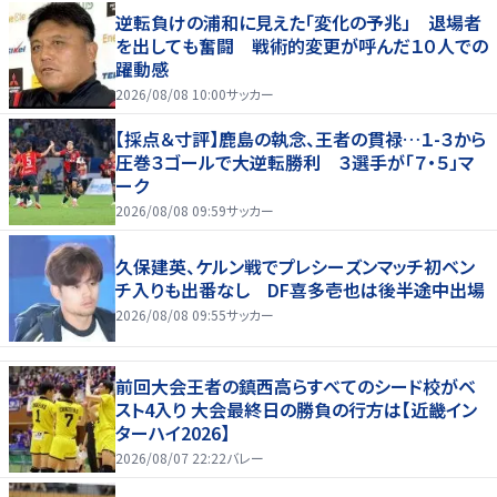
逆転負けの浦和に見えた「変化の予兆」 退場者
を出しても奮闘 戦術的変更が呼んだ１０人での
躍動感
2026/08/08 10:00
サッカー
【採点＆寸評】鹿島の執念、王者の貫禄…１-３から
圧巻３ゴールで大逆転勝利 ３選手が「７・５」マ
ーク
2026/08/08 09:59
サッカー
久保建英、ケルン戦でプレシーズンマッチ初ベン
チ入りも出番なし DF喜多壱也は後半途中出場
2026/08/08 09:55
サッカー
前回大会王者の鎮西高らすべてのシード校がベ
スト4入り 大会最終日の勝負の行方は【近畿イン
ターハイ2026】
2026/08/07 22:22
バレー