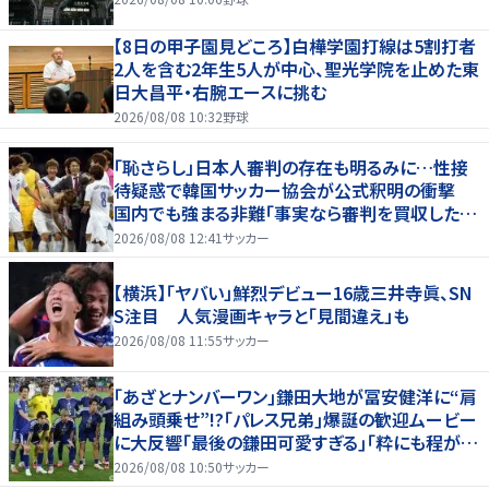
【8日の甲子園見どころ】白樺学園打線は5割打者
2人を含む2年生5人が中心、聖光学院を止めた東
日大昌平・右腕エースに挑む
2026/08/08 10:32
野球
「恥さらし」日本人審判の存在も明るみに…性接
待疑惑で韓国サッカー協会が公式釈明の衝撃
国内でも強まる非難「事実なら審判を買収したこ
とになる」
2026/08/08 12:41
サッカー
【横浜】「ヤバい」鮮烈デビュー16歳三井寺眞、SN
S注目 人気漫画キャラと「見間違え」も
2026/08/08 11:55
サッカー
｢あざとナンバーワン｣鎌田大地が冨安健洋に“肩
組み頭乗せ”!?｢パレス兄弟｣爆誕の歓迎ムービー
に大反響｢最後の鎌田可愛すぎる｣｢粋にも程があ
る！」
2026/08/08 10:50
サッカー