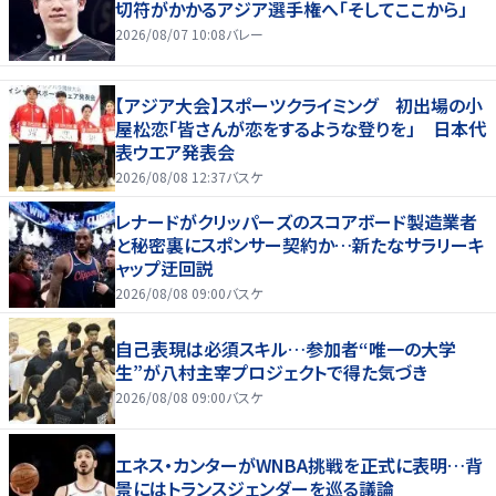
切符がかかるアジア選手権へ「そしてここから」
2026/08/07 10:08
バレー
【アジア大会】スポーツクライミング 初出場の小
屋松恋「皆さんが恋をするような登りを」 日本代
表ウエア発表会
2026/08/08 12:37
バスケ
レナードがクリッパーズのスコアボード製造業者
と秘密裏にスポンサー契約か‬…新たなサラリーキ
ャップ迂回説
2026/08/08 09:00
バスケ
自己表現は必須スキル…参加者“唯一の大学
生”が八村主宰プロジェクトで得た気づき
2026/08/08 09:00
バスケ
エネス・カンターがWNBA挑戦を正式に表明…背
景にはトランスジェンダーを巡る議論