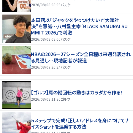
2026/08/08 08:09
バスケ
本田蕗以「ジャックをやっつけたい」“大濠対
決”を意識…八村塁主宰『BLACK SAMURAI SU
MMIT 2026』で刺激
2026/08/08 08:00
バスケ
NBAの2026－27シーズン全日程は来週発表され
る見通し…現地記者が報道
2026/08/07 20:24
バスケ
【ゴルフ】肩の縦回転の動きはカラダから作る！
2026/08/08 11:30
ゴルフ
５ステップで完成！正しいアドレスを身につけてナ
イスショットを連発する方法