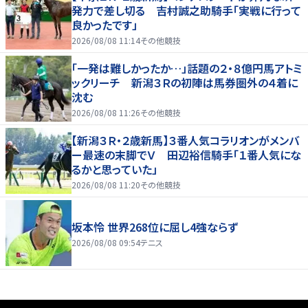
発力で差し切る 吉村誠之助騎手「実戦に行って
良かったです」
2026/08/08 11:14
その他競技
「一発は難しかったか…」話題の２・８億円馬アトミ
ックリーチ 新潟３Ｒの初陣は馬券圏外の４着に
沈む
2026/08/08 11:26
その他競技
【新潟３Ｒ・２歳新馬】３番人気コラリオンがメンバ
ー最速の末脚でＶ 田辺裕信騎手「１番人気にな
るかと思っていた」
2026/08/08 11:20
その他競技
坂本怜 世界268位に屈し4強ならず
2026/08/08 09:54
テニス