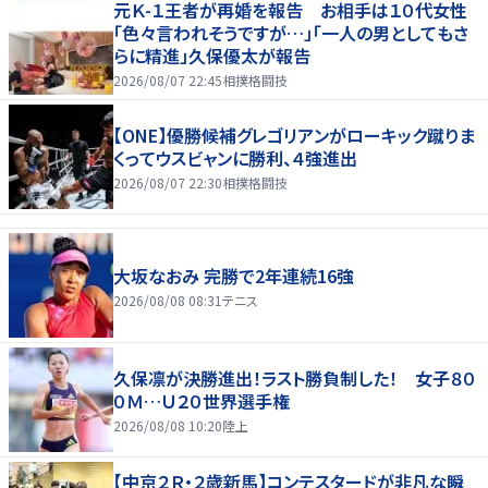
元Ｋ-１王者が再婚を報告 お相手は１０代女性
「色々言われそうですが…」「一人の男としてもさ
らに精進」久保優太が報告
2026/08/07 22:45
相撲格闘技
【ONE】優勝候補グレゴリアンがローキック蹴りま
くってウスビャンに勝利、４強進出
2026/08/07 22:30
相撲格闘技
大坂なおみ 完勝で2年連続16強
2026/08/08 08:31
テニス
久保凛が決勝進出！ラスト勝負制した！ 女子８０
０Ｍ…Ｕ２０世界選手権
2026/08/08 10:20
陸上
【中京２Ｒ・２歳新馬】コンテスタードが非凡な瞬