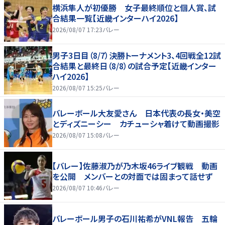
横浜隼人が初優勝 女子最終順位と個人賞、試
合結果一覧【近畿インターハイ2026】
2026/08/07 17:23
バレー
男子3日目（8/7）決勝トーナメント3、4回戦全12試
合結果と最終日（8/8）の試合予定【近畿インター
ハイ2026】
2026/08/07 15:25
バレー
バレーボール大友愛さん 日本代表の長女・美空
とディズニーシー カチューシャ着けて動画撮影
2026/08/07 15:08
バレー
【バレー】佐藤淑乃が乃木坂46ライブ観戦 動画
を公開 メンバーとの対面では固まって話せず
2026/08/07 10:46
バレー
バレーボール男子の石川祐希がVNL報告 五輪