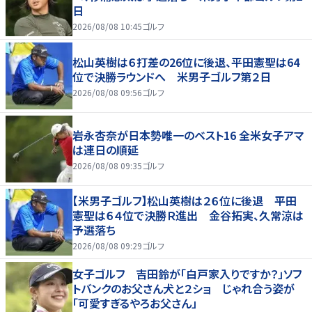
日
2026/08/08 10:45
ゴルフ
松山英樹は６打差の26位に後退、平田憲聖は64
位で決勝ラウンドへ 米男子ゴルフ第２日
2026/08/08 09:56
ゴルフ
岩永杏奈が日本勢唯一のベスト16 全米女子アマ
は連日の順延
2026/08/08 09:35
ゴルフ
【米男子ゴルフ】松山英樹は２６位に後退 平田
憲聖は６４位で決勝Ｒ進出 金谷拓実、久常涼は
予選落ち
2026/08/08 09:29
ゴルフ
女子ゴルフ 吉田鈴が「白戸家入りですか？」ソフ
トバンクのお父さん犬と２ショ じゃれ合う姿が
「可愛すぎるやろお父さん」