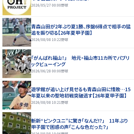
2026/05/27 00:00
野球
青森山田が2年ぶり夏1勝、序盤6得点で相手の猛
追を振り切る【26年夏甲子園】
2026/08/08 10:22
野球
「がんばれ福山！」 地元・福山市11カ所でパブリ
ックビューイング
2026/06/28 00:00
野球
遊学館が追い上げ見せるも青森山田に惜敗…15
年夏以来の聖地初戦突破逃す【26年夏甲子園】
2026/08/08 10:21
野球
斬新“ピンクユニ”に驚き「なんだ!?」 11年ぶり
甲子園で困惑の声「こんな色だった？」
2026/08/08 10:06
野球