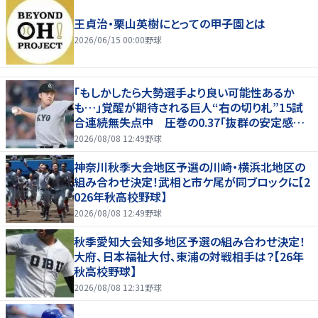
王貞治・栗山英樹にとっての甲子園とは
2026/06/15 00:00
野球
「もしかしたら大勢選手より良い可能性あるか
も…」覚醒が期待される巨人“右の切り札”15試
合連続無失点中 圧巻の0.37「抜群の安定感を
持っている」
2026/08/08 12:49
野球
神奈川秋季大会地区予選の川崎・横浜北地区の
組み合わせ決定！武相と市ケ尾が同ブロックに【2
026年秋高校野球】
2026/08/08 12:49
野球
秋季愛知大会知多地区予選の組み合わせ決定！
大府、日本福祉大付、東浦の対戦相手は？【26年
秋高校野球】
2026/08/08 12:31
野球