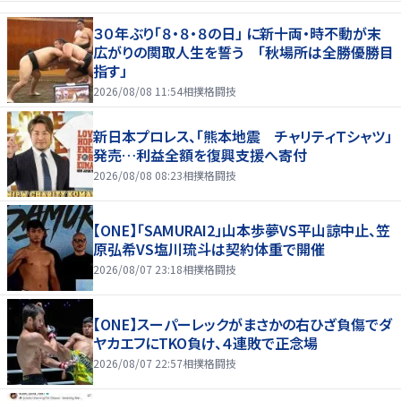
３０年ぶり「８・８・８の日」 に新十両・時不動が末
広がりの関取人生を誓う 「秋場所は全勝優勝目
指す」
2026/08/08 11:54
相撲格闘技
新日本プロレス、「熊本地震 チャリティＴシャツ」
発売…利益全額を復興支援へ寄付
2026/08/08 08:23
相撲格闘技
【ONE】「SAMURAI2」山本歩夢VS平山諒中止、笠
原弘希VS塩川琉斗は契約体重で開催
2026/08/07 23:18
相撲格闘技
【ONE】スーパーレックがまさかの右ひざ負傷でダ
ヤカエフにTKO負け、４連敗で正念場
2026/08/07 22:57
相撲格闘技