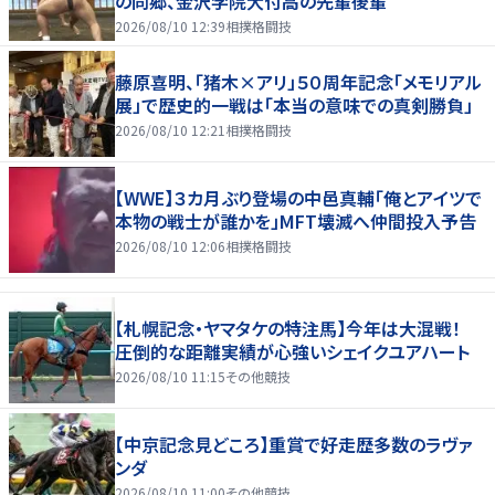
の同郷、金沢学院大付高の先輩後輩
2026/08/10 12:39
相撲格闘技
藤原喜明、「猪木×アリ」５０周年記念「メモリアル
展」で歴史的一戦は「本当の意味での真剣勝負」
2026/08/10 12:21
相撲格闘技
【WWE】３カ月ぶり登場の中邑真輔「俺とアイツで
本物の戦士が誰かを」MFT壊滅へ仲間投入予告
2026/08/10 12:06
相撲格闘技
【札幌記念・ヤマタケの特注馬】今年は大混戦！
圧倒的な距離実績が心強いシェイクユアハート
2026/08/10 11:15
その他競技
【中京記念見どころ】重賞で好走歴多数のラヴァ
ンダ
2026/08/10 11:00
その他競技