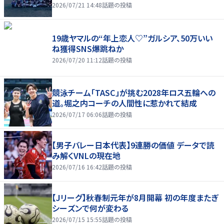
2026/07/21 14:48
話題の投稿
19歳ヤマルの“年上恋人♡”ガルシア、50万いい
ね獲得SNS爆跳ねか
2026/07/20 11:12
話題の投稿
競泳チーム「TASC」が挑む2028年ロス五輪への
道。堀之内コーチの人間性に惹かれて結成
2026/07/17 06:06
話題の投稿
【男子バレー日本代表】9連勝の価値 データで読
み解くVNLの現在地
2026/07/16 16:42
話題の投稿
【Jリーグ】秋春制元年が8月開幕 初の年度またぎ
シーズンで何が変わる
2026/07/15 15:55
話題の投稿