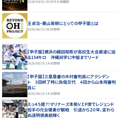
2026/04/01 00:00
その他競技
王貞治・栗山英樹にとっての甲子園とは
2026/06/15 00:00
野球
【甲子園】横浜の織田翔希が高校生大会最速に迫
る154キロ 沖縄尚学に中盤までリード
2026/08/10 14:43
野球
【甲子園】三塁塁審の木村審判員にアクシデン
ト ３回終了時に負傷交代 ４回から山本飛審判
員に
2026/08/10 14:38
野球
えっ４５歳？！マリナーズ本拠ＶＩＰ席でレジェンド
投手の元女優妻が観戦 引退から２０年、変わら
ぬ透明感美貌輝く