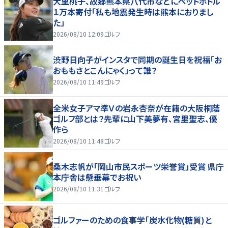
大里桃子、故郷熊本県八代市などにペットボトル
１万本寄付「私も地震発生時は熊本におりまし
た」
2026/08/10 12:09
ゴルフ
渋野日向子がインスタで同期の誕生日を祝福「お
おももさとこんにゃく」って誰？
2026/08/10 11:49
ゴルフ
全米女子アマ準Ｖの岩永杏奈が在籍の大阪桐蔭
ゴルフ部とは？先輩に山下美夢有、宮里聖志、優
作ら
2026/08/10 11:48
ゴルフ
桑木志帆が「岡山市民スポーツ栄誉賞」受賞 県庁
本庁舎は懸垂幕でお祝い
2026/08/10 11:31
ゴルフ
ゴルファーのための食事学「炭水化物(糖質)と