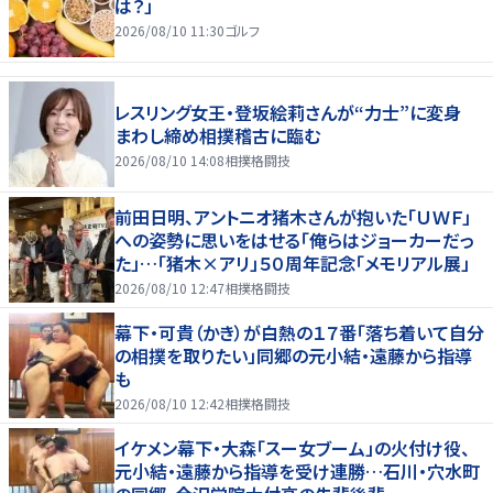
は？」
2026/08/10 11:30
ゴルフ
レスリング女王・登坂絵莉さんが“力士”に変身
まわし締め相撲稽古に臨む
2026/08/10 14:08
相撲格闘技
前田日明、アントニオ猪木さんが抱いた「ＵＷＦ」
への姿勢に思いをはせる「俺らはジョーカーだっ
た」…「猪木×アリ」５０周年記念「メモリアル展」
2026/08/10 12:47
相撲格闘技
幕下・可貴（かき）が白熱の１７番「落ち着いて自分
の相撲を取りたい」同郷の元小結・遠藤から指導
も
2026/08/10 12:42
相撲格闘技
イケメン幕下・大森「スー女ブーム」の火付け役、
元小結・遠藤から指導を受け連勝…石川・穴水町