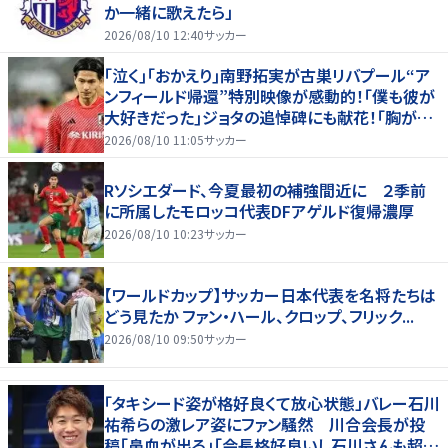
か一緒に歌えたら」
2026/08/10 12:40
サッカー
｢泣く｣｢おかえり｣南野拓実が古巣リバプール“ア
ンフィールド帰還”特別映像が感動的！｢僕も彼が
大好きだった｣ジョタの追悼碑にも献花！｢胸が熱
くなります…｣
2026/08/10 11:05
サッカー
Rソシエダード、今夏最初の補強間近に ２季前
に所属したモロッコ代表DFアゲルド復帰濃厚
2026/08/10 10:23
サッカー
【ワールドカップ】サッカー日本代表を名将たちは
どう見たか ファン・ハール、クロップ、フリック...
2026/08/10 09:50
サッカー
「タキシード姿が格好良くて放心状態」バレー石川
祐希らの激レア姿にファン騒然 川合会長が投
稿「鼻血が出る」「会長格好良いし石川さんも超格