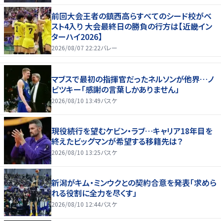
前回大会王者の鎮西高らすべてのシード校がベ
スト4入り 大会最終日の勝負の行方は【近畿イン
ターハイ2026】
2026/08/07 22:22
バレー
マブスで最初の指揮官だったネルソンが他界…ノ
ビツキー「感謝の言葉しかありません」
2026/08/10 13:49
バスケ
現役続行を望むケビン・ラブ…キャリア18年目を
終えたビッグマンが希望する移籍先は？
2026/08/10 13:25
バスケ
新潟がキム・ミンウクとの契約合意を発表「求めら
れる役割に全力を尽くす」
2026/08/10 12:44
バスケ