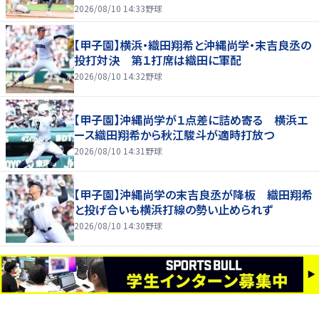
2026/08/10 14:33
野球
【甲子園】横浜・織田翔希と沖縄尚学・末吉良丞の
投打対決 第１打席は織田に軍配
2026/08/10 14:32
野球
【甲子園】沖縄尚学が１点差に詰め寄る 横浜エ
ース織田翔希から秋江駿斗が適時打放つ
2026/08/10 14:31
野球
【甲子園】沖縄尚学の末吉良丞が降板 織田翔希
と投げ合いも横浜打線の勢い止められず
2026/08/10 14:30
野球