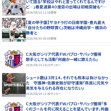
いて語る「学校はやれと言ってくれてるんですけ
ど…」春夏通算４０度目の出場は初戦突破も“馬
淵節”炸裂
2026/08/10 11:58
野球
【夏の甲子園】サヨナラ打の日南学園・豊丸蒼大
「自分たちの野球貫く」次戦は沖縄尚学－横浜の
勝者と
2026/08/05 00:00
野球
Ｃ大阪がシリア代表ＦＷパブロ・サバック獲得
歌手としても活動「何曲か一緒に歌えたら」
2026/08/10 14:23
サッカー
シュート数は３対１４、それでも熊本は負けなかっ
た 守護神・佐藤史騎が好守連発「県民に元気や
勇気を与えられる存在になりたい」
2026/08/10 12:40
サッカー
Ｃ大阪がシリア代表ＦＷパブロ・サバック獲得「多
くのゴールを共に祝えることを望んでいます。何曲