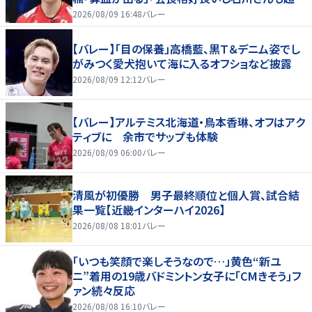
好いい」
2026/08/09 16:48
バレー
【バレー】「目の保養」高橋藍、黒Ｔ＆デニム姿でし
がみつく愛犬抱いて海に入るオフショなど披露
2026/08/09 12:12
バレー
【バレー】アルテミス北海道・鳥本香琳、オフはアク
ティブに 余市でサップも体験
2026/08/09 06:00
バレー
清風が初優勝 男子最終順位と個人賞、試合結
果一覧【近畿インターハイ2026】
2026/08/08 18:01
バレー
「いつも笑顔で楽しそうなので…」黄色“新ユ
ニ”着用の19歳バドミントン女子に「CMきそう」フ
ァン続々反応
2026/08/08 16:10
バレー