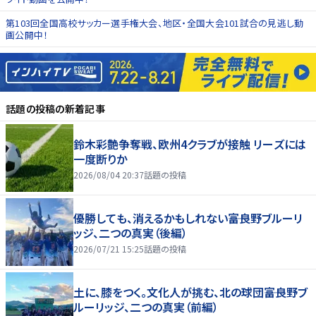
第103回全国高校サッカー選手権大会、地区・全国大会101試合の見逃し動
画公開中！
話題の投稿
の新着記事
鈴木彩艶争奪戦、欧州4クラブが接触 リーズには
一度断りか
2026/08/04 20:37
話題の投稿
優勝しても、消えるかもしれない――富良野ブルーリ
ッジ、二つの真実（後編）
2026/07/21 15:25
話題の投稿
土に、膝をつく。文化人が挑む、北の球団――富良野ブ
ルーリッジ、二つの真実（前編）