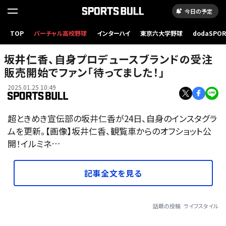
今日の予定
TOP
バーチャル高校野球
インターハイ
東京六大学野球
dodaSPO
（新しいタブ
坂井仁香、自身プロデュースブランドの受注
販売開始でファン「待ってました！」
2025.01.25 10:49
超ときめき宣伝部の坂井仁香が24日、自身のインスタグラ
ムを更新。【画像】坂井仁香、観覧車からのオフショット公
開！イルミネ…
記事全文を見る
話題の投稿
ライフスタイル