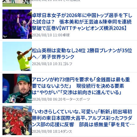
卓球日本女子が2026年に中国トップ選手を下し
た試合は？ 張本美和が王芸迪＆陳幸同を連続
撃破で圧巻V【WTTチャンピオンズ横浜2026】
2026/08/10 11:00
卓球
松山英樹は変動なし24位 2勝目ブレナンが35位
へ／男子世界ランク
2026/08/10 10:31
ゴルフ
アロンソが約73億円を要求も「金銭面は最も重
要ではないようだ」 現役続行を決める要素
は“やりがい”「交渉は前向きに進んでいる」
2026/08/08 06:20
モータースポーツ
「いわきらしくていいな、可愛い」「斬新」初出場初
勝利の東日本国際大昌平、アルプス彩ったフラダ
ンス部の応援に反響 部員は感無量「夢を見てい
るよう」
2026/08/08 18:14
ダンス