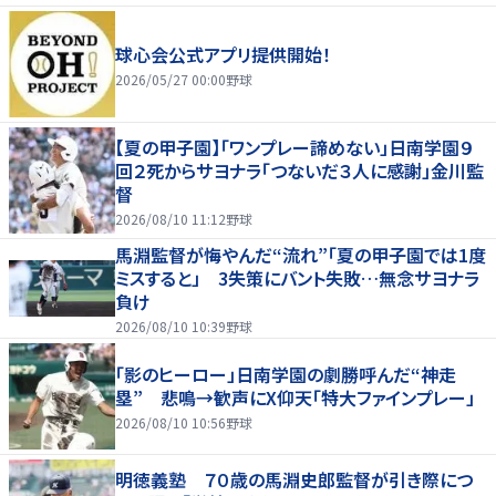
球心会公式アプリ提供開始！
2026/05/27 00:00
野球
【夏の甲子園】「ワンプレー諦めない」日南学園９
回２死からサヨナラ「つないだ３人に感謝」金川監
督
2026/08/10 11:12
野球
馬淵監督が悔やんだ“流れ”「夏の甲子園では1度
ミスすると」 3失策にバント失敗…無念サヨナラ
負け
2026/08/10 10:39
野球
「影のヒーロー」日南学園の劇勝呼んだ“神走
塁” 悲鳴→歓声にX仰天「特大ファインプレー」
2026/08/10 10:56
野球
明徳義塾 ７０歳の馬淵史郎監督が引き際につ