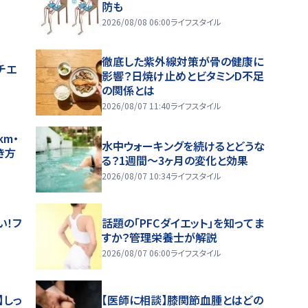
防も
2026/08/08 06:00
ライフスタイル
徹底した紫外線対策が骨の健康に
チエ
影響？日焼け止めとビタミンD不足
の関係とは
2026/08/07 11:40
ライフスタイル
m・
水中ウォーキングを続けるとどうな
き方
る？1週間～3ヶ月の変化と効果
2026/08/07 10:34
ライフスタイル
い！フ
話題の「PFCダイエット」を知ってま
すか？管理栄養士が解説
2026/08/07 06:00
ライフスタイル
】しっ
【医師に相談】膝関節血腫とはどの