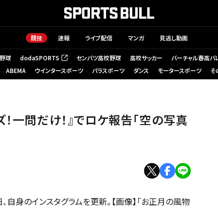
競技
速報
ライブ配信
マンガ
見逃し動画
野球
dodaSPORTS
センバツ高校野球
高校サッカー
バーチャル春高バ
（新しいタブで開く）
ABEMA
ウインタースポーツ
パラスポーツ
ダンス
モータースポーツ
そ
ズ！一問だけ！』でロケ報告「空の写真
、自身のインスタグラムを更新。【画像】「お正月の風物