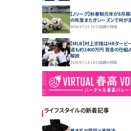
【Jリーグ】秋春制元年が8月開
の年度またぎシーズンで何が
2026/07/15 15:55
話題の投稿
【MLB】村上宗隆はHRダービ
退も約2400万円 賞金の仕組
解説
2026/07/14 14:52
話題の投稿
ライフスタイル
の新着記事
巻き爪の原因と予防法