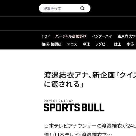
TOP
バーチャル高校野球
インターハイ
東京六大学
相撲・格闘技
テニス
卓球
ラグビー
陸上
水泳
渡邉結衣アナ、新企画『クイ
に癒される」
2025.01.24 13:42
日本テレビアナウンサーの渡邉結衣が24日
詩！」日本テレビ・渡邉結衣ア…