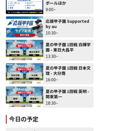
ボールほか
9:00~
応援甲子園 Supported
by au
10:30~
夏の甲子園 1回戦 白樺学
園 - 東日大昌平
13:30~
夏の甲子園 1回戦 日本文
理 - 大分商
16:00~
夏の甲子園 1回戦 英明 -
関東第一
18:30~
今日の予定