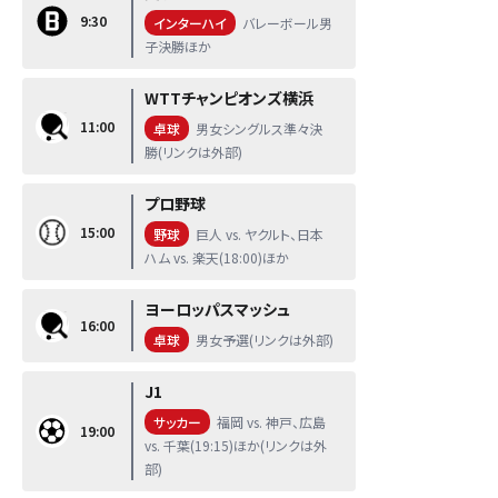
9:30
インターハイ
バレーボール男
子決勝ほか
WTTチャンピオンズ横浜
11:00
卓球
男女シングルス準々決
勝(リンクは外部)
プロ野球
15:00
野球
巨人 vs. ヤクルト、日本
ハム vs. 楽天(18:00)ほか
ヨーロッパスマッシュ
16:00
卓球
男女予選(リンクは外部)
J1
サッカー
福岡 vs. 神戸、広島
19:00
vs. 千葉(19:15)ほか(リンクは外
部)