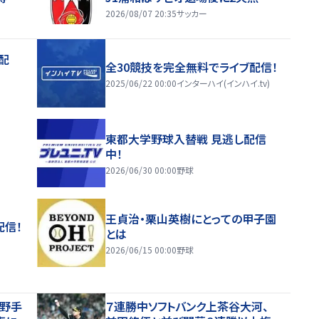
2026/08/07 20:35
サッカー
配
全30競技を完全無料でライブ配信！
2025/06/22 00:00
インターハイ(インハイ.tv)
東都大学野球入替戦 見逃し配信
中！
2026/06/30 00:00
野球
王貞治・栗山英樹にとっての甲子園
配信！
とは
2026/06/15 00:00
野球
内野手
７連勝中ソフトバンク上茶谷大河、