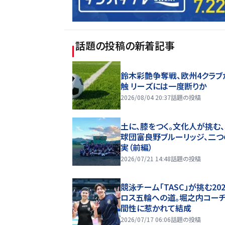
話題の投稿
の新着記事
鈴木彩艶争奪戦、欧州4クラブ
触 リーズには一度断りか
2026/08/04 20:37
話題の投稿
土に、膝をつく。文化人が挑む
球団――富良野ブルーリッジ、二
実（前編）
2026/07/21 14:48
話題の投稿
競泳チーム「TASC」が挑む20
ロス五輪への道。堀之内コー
間性に惹かれて結成
2026/07/17 06:06
話題の投稿