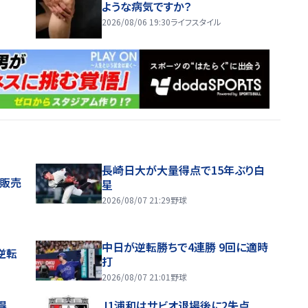
ような病気ですか？
2026/08/06 19:30
ライフスタイル
長崎日大が大量得点で15年ぶり白
般販売
星
2026/08/07 21:29
野球
中日が逆転勝ちで4連勝 9回に適時
逆転
打
2026/08/07 21:01
野球
得
J1浦和はサビオ退場後に2失点