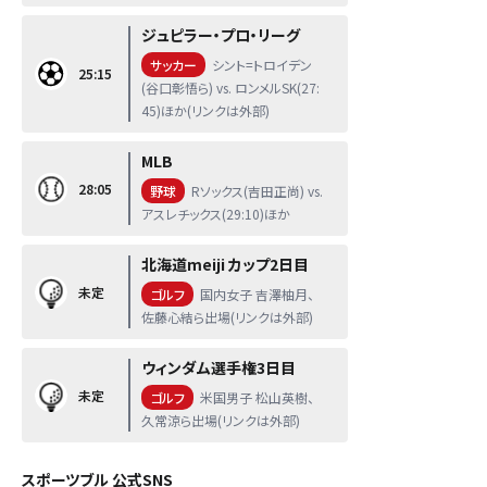
ジュピラー・プロ・リーグ
サッカー
シント=トロイデン
25:15
(谷口彰悟ら) vs. ロンメルSK(27:
45)ほか(リンクは外部)
MLB
28:05
野球
Rソックス(吉田正尚) vs.
アスレチックス(29:10)ほか
北海道meiji カップ2日目
未定
ゴルフ
国内女子 吉澤柚月、
佐藤心結ら出場(リンクは外部)
ウィンダム選手権3日目
未定
ゴルフ
米国男子 松山英樹、
久常涼ら出場(リンクは外部)
スポーツブル 公式SNS