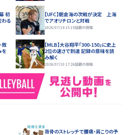
幕 初
【UFC】朝倉海の次戦が決定 上海
変わる
でアオリチロンと対戦
2026/07/14 15:19
話題の投稿
ー敗
【MLB】大谷翔平「300-150」に史上
みを
2位の速さで到達 記録の意味を読
み解く
2026/07/10 17:26
話題の投稿
背骨のストレッチで腰痛・肩こりの予