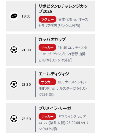
リポビタンDチャレンジカッ
プ2026
19:05
ラグビー
日本代表 vs. オース
トラリア代表(リンクは外部)
カラバオカップ
サッカー
1回戦 コルチェスタ
21:00
ー vs. サウサンプトン(菅原由勢
ら)ほか(リンクは外部)
エールディヴィジ
サッカー
NECナイメヘン(小
23:30
川航基) vs. テルスターほか(リン
クは外部)
プリメイラ・リーガ
サッカー
ギマラインス vs. ア
23:30
ロウカ(福井太智)(26:00)ほか(リ
ンクは外部)