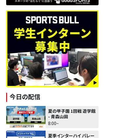
今日の配信
夏の甲子園 1回戦 遊学館
- 青森山田
8:00~
夏季インターハイ バレー