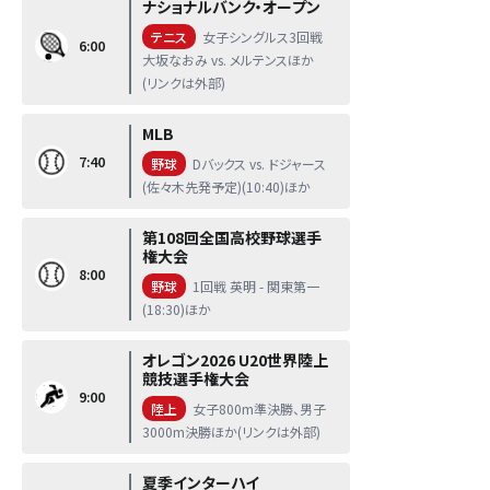
ナショナルバンク・オープン
テニス
女子シングルス3回戦
6:00
大坂なおみ vs. メルテンスほか
(リンクは外部)
MLB
7:40
野球
Dバックス vs. ドジャース
(佐々木先発予定)(10:40)ほか
第108回全国高校野球選手
権大会
8:00
野球
1回戦 英明 - 関東第一
(18:30)ほか
オレゴン2026 U20世界陸上
競技選手権大会
9:00
陸上
女子800m準決勝、男子
3000m決勝ほか(リンクは外部)
夏季インターハイ