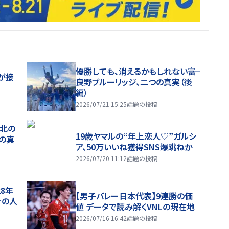
優勝しても、消えるかもしれない――富
が接
良野ブルーリッジ、二つの真実（後
編）
2026/07/21 15:25
話題の投稿
、北の
19歳ヤマルの“年上恋人♡”ガルシ
つの真
ア、50万いいね獲得SNS爆跳ねか
2026/07/20 11:12
話題の投稿
28年
【男子バレー日本代表】9連勝の価
チの人
値 データで読み解くVNLの現在地
2026/07/16 16:42
話題の投稿