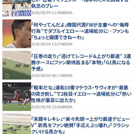
執念のプレー
2026/08/09 12:09
ABEMA
「何やってんだよ」韓国代表FWが主審への“侮辱
行為”でダブルイエロー→退場処分に…ファンも
「ちょっと擁護できねーわ」
2026/08/09 12:07
ABEMA
「圧巻の走り」“逃げてレコード＆上がり最速” 2連
勝ホースにファン期待高まる「本物」「G1馬になる
予感」
2026/08/09 06:17
ABEMA
「軽率だな」浦和10番マテウス・サヴィオが“最悪
の突き倒し”で2枚目イエロー→退場処分に「熱い
性格が裏目に出たか」
2026/08/08 22:00
ABEMA
「末脚キレキレ」“楽々先頭→上がり最速デビュー
V” 新馬をファン絶賛「手応えぶっ壊れ」「クラシッ
クいける馬かも」