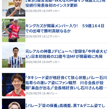
【東京】長友佑都「みんなの声援マジ魂震えた」現
役続行発表後初のインスタ更新
2026/08/09 16:54
サッカー
キングカズが開幕メンバー入り！ ５９歳１６４日
での出場で勝利貢献なるか
2026/08/09 16:11
サッカー
元レアルの神童Ｊデビューへ！登録名「中井卓大ピ
ピ」日本初挑戦の22歳今治MFが開幕戦に先発
2026/08/09 16:04
サッカー
「タキシード姿が格好良くて放心状態」バレー石川
祐希らの激レア姿にファン騒然 川合会長が投
稿「鼻血が出る」「会長格好良いし石川さんも超格
好いい」
2026/08/09 16:48
バレー
【バレー】「目の保養」高橋藍、黒Ｔ＆デニム姿でし