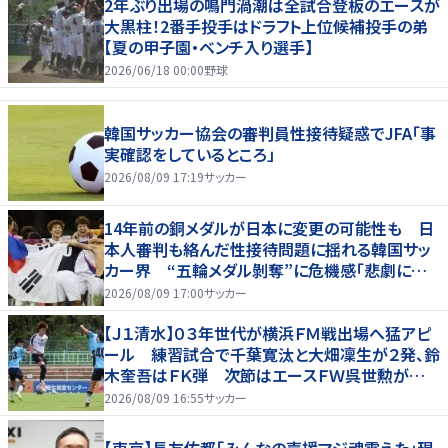
2年ぶり出場の鳴門渦潮は全試合登板のエースが
大黒柱！2番手投手はドラフト上位候補投手の弟
【夏の甲子園・ベンチ入り選手】
2026/06/18 00:00
野球
韓国サッカー協会の審判員性接待疑惑でJFA「事
実確認をしているところ」
2026/08/09 17:19
サッカー
14年前の銅メダルが日本に変更の可能性も 日
本人審判も絡んだ性接待問題に揺れる韓国サッ
カー界 “五輪メダル剝奪”に危機感「悲劇に見
舞われる」
2026/08/09 17:00
サッカー
【Ｊ１清水】０３年世代が横浜ＦＭ戦出場へ猛アピ
ール 練習試合で千葉寛汰と大畑凜生が２発、鈴
木奎吾はＦＫ弾 次節はエースＦＷ呉世勲が出
場停止
2026/08/09 16:55
サッカー