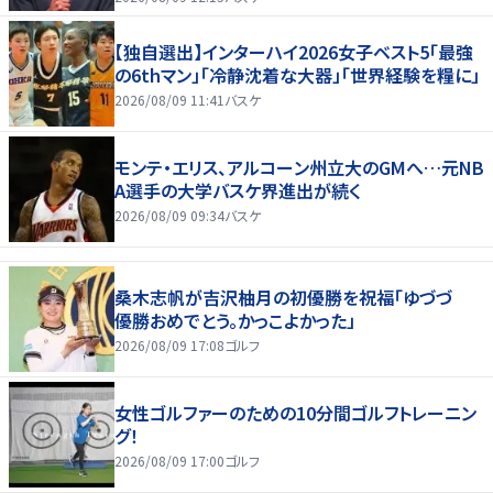
【独自選出】インターハイ2026女子ベスト5「最強
の6thマン」「冷静沈着な大器」「世界経験を糧に」
2026/08/09 11:41
バスケ
モンテ・エリス、アルコーン州立大のGMへ…元NB
A選手の大学バスケ界進出が続く
2026/08/09 09:34
バスケ
桑木志帆が吉沢柚月の初優勝を祝福「ゆづづ
優勝おめでとう。かっこよかった」
2026/08/09 17:08
ゴルフ
女性ゴルファーのための10分間ゴルフトレーニン
グ！
2026/08/09 17:00
ゴルフ