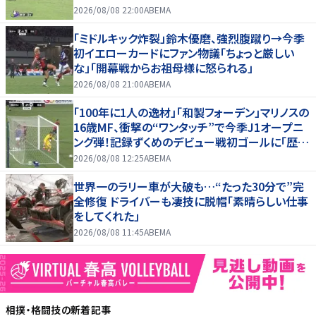
2026/08/08 22:00
ABEMA
「ミドルキック炸裂」鈴木優磨、強烈腹蹴り→今季
初イエローカードにファン物議「ちょっと厳しい
な」「開幕戦からお祖母様に怒られる」
2026/08/08 21:00
ABEMA
「100年に1人の逸材」「和製フォーデン」マリノスの
16歳MF、衝撃の“ワンタッチ”で今季J1オープニ
ング弾！記録ずくめのデビュー戦初ゴールに「歴史
を作りよった」
2026/08/08 12:25
ABEMA
世界一のラリー車が大破も…“たった30分で”完
全修復 ドライバーも凄技に脱帽「素晴らしい仕事
をしてくれた」
2026/08/08 11:45
ABEMA
相撲・格闘技
の新着記事