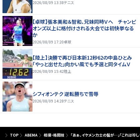
2026/08/09 13:38
テニス
【卓球】張本美和＆智和、兄妹同時Ｖへ チャンピ
オンズ以上に格付けされる大会では初快挙なる
か
2026/08/09 17:20
卓球
【陸上】決勝で再び日本新12秒62の中島ひとみ
「やっと出せた」向かい風でも予選と同タイムＶ
2026/08/09 15:42
陸上
シフィオンテク 逆転勝ちで雪辱
2026/08/09 14:28
テニス
TOP
ABEMA
相撲・格闘技
「あぁ、イケメン力士の髷が…」「これは珍