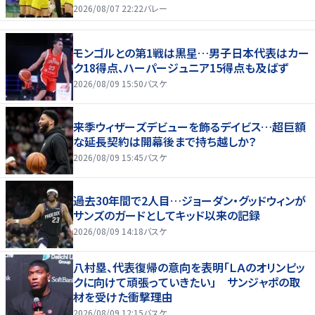
2026/08/07 22:22
バレー
モンゴルとの第1戦は黒星…男子日本代表はカー
ク18得点、ハーパージュニア15得点も及ばず
2026/08/09 15:50
バスケ
来季ウィザーズデビューを飾るデイビス…超巨額
な延長契約は開幕後まで持ち越しか？
2026/08/09 15:45
バスケ
過去30年間で2人目…ジョーダン・グッドウィンが
サンズのガードとしてキッド以来の記録
2026/08/09 14:18
バスケ
八村塁、代表復帰の意向を表明「ＬＡのオリンピッ
クに向けて頑張っていきたい」 サンジャポの取
材を受けた衝撃理由
2026/08/09 12:15
バスケ