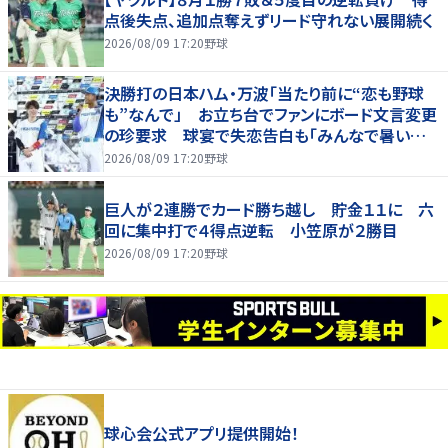
点後失点、追加点奪えずリード守れない展開続く
2026/08/09 17:20
野球
決勝打の日本ハム・万波「当たり前に“恋も野球
も”なんで」 お立ち台でファンにボード文言変更
の珍要求 球宴で失恋告白も「みんなで暑い夏
にしましょう！」
2026/08/09 17:20
野球
巨人が２連勝でカード勝ち越し 貯金１１に 六
回に集中打で４得点逆転 小笠原が２勝目
2026/08/09 17:20
野球
球心会公式アプリ提供開始！