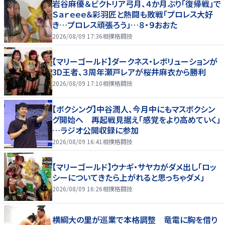
岩谷麻優＆ビクトリア弓月、４か月ぶり「復帰戦」で
Ｓａｒｅｅｅ＆彩羽匠と熱闘も敗戦「プロレス大好
き…プロレス頑張ろう」…８・９おおた
2026/08/09 17:36
相撲格闘技
【マリーゴールド】ダークネス・レボリューションが
3D王者、３周年瀬戸レアが桜井麻衣から勝利
2026/08/09 17:10
相撲格闘技
【ボクシング】中谷潤人、今月中にもマスボクシン
グ開始へ 再起戦見据え「感覚をより高めていく」
…ラジオ公開収録に参加
2026/08/09 16:41
相撲格闘技
【マリーゴールド】ウナギ・サヤカがダメ出し「ロッ
シーについてきたら上がれると思っちゃダメ」
2026/08/09 16:26
相撲格闘技
横綱大の里が巡業で本格調整 竜電に胸を借り