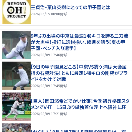
王貞治・栗山英樹にとっての甲子園とは
2026/06/15 00:00
野球
9年ぶり出場の中京は最速148キロを誇る二刀流
が大黒柱！投打に逸材揃い、躍進を狙う【夏の甲
子園・ベンチ入り選手】
2026/08/09 17:46
野球
【9日の甲子園見どころ】中京VS霞ケ浦は大会屈
指の右腕対決！ともに最速148キロの剛腕がプラ
イドをかけて対戦
2026/08/09 17:45
野球
【巨人】岡田悠希どでかい仕事！今季初昇格即スタ
メンでＶ打 15日ぶり単独首位浮上へ阪神に圧
2026/08/09 17:21
野球
【ヤクルト】８月１勝７敗＆５度目の逆転負け 得