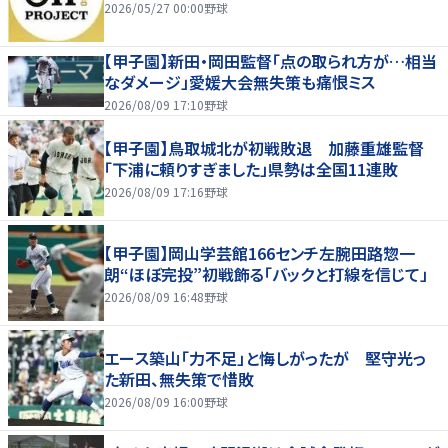
2026/05/27 00:00
野球
【甲子園】新田・岡田監督「点の取られ方が…相当
なダメージ」愛媛大会無失策も痛恨ミス
2026/08/09 17:10
野球
【甲子園】鳥取城北が初戦敗退 加藤重雄監督
「下浦に頼りすぎました」県勢は全国11連敗
2026/08/09 17:16
野球
【甲子園】岡山学芸館166センチ左腕田路惣一
朗“ほぼ完投”初戦飾る「バックと打線を信じて」
2026/08/09 16:48
野球
エース築山「力不足」と悔しがったが 堅守光っ
た新田、無失策で惜敗
2026/08/09 16:00
野球