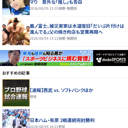
マり 意外な「推し」も告白
2026/08/09 15:25
相撲・格闘技
義ノ富士、被災実家は水道復旧「だいぶ片付けは
進んでる」父の焼き肉店も営業再開へ
2026/08/09 15:22
相撲・格闘技
おすすめの記事
【速報】西武 vs. ソフトバンクほか
野球
日本ハム・有原 2戦連続完封勝利
2026/08/09 16:21
野球