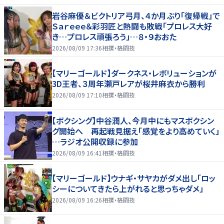
岩谷麻優＆ビクトリア弓月、４か月ぶり「復帰戦」で
Ｓａｒｅｅｅ＆彩羽匠と熱闘も敗戦「プロレス大好
き…プロレス頑張ろう」…８・９おおた
2026/08/09 17:36
相撲・格闘技
【マリーゴールド】ダークネス・レボリューションが
3D王者、３周年瀬戸レアが桜井麻衣から勝利
2026/08/09 17:10
相撲・格闘技
【ボクシング】中谷潤人、今月中にもマスボクシン
グ開始へ 再起戦見据え「感覚をより高めていく」
…ラジオ公開収録に参加
2026/08/09 16:41
相撲・格闘技
【マリーゴールド】ウナギ・サヤカがダメ出し「ロッ
シーについてきたら上がれると思っちゃダメ」
2026/08/09 16:26
相撲・格闘技