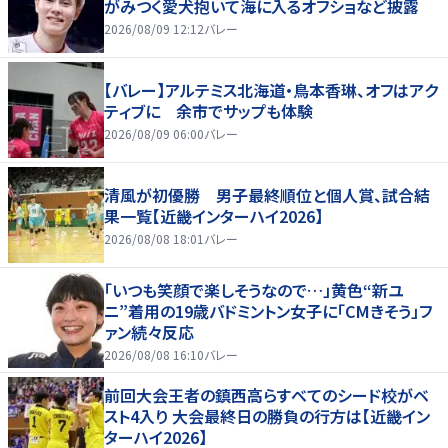
がみつく愛犬抱いて海に入るオフショなど披露
2026/08/09 12:12
バレー
【バレー】アルテミス北海道・鳥本香琳、オフはアク
ティブに 余市でサップも体験
2026/08/09 06:00
バレー
清風が初優勝 男子最終順位と個人賞、試合結
果一覧【近畿インターハイ2026】
2026/08/08 18:01
バレー
「いつも笑顔で楽しそうなので…」黄色“新ユ
ニ”着用の19歳バドミントン女子に「CMきそう」フ
ァン続々反応
2026/08/08 16:10
バレー
前回大会王者の鎮西高らすべてのシード校がベ
スト4入り 大会最終日の勝負の行方は【近畿イン
ターハイ2026】