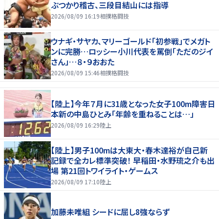
ぶつかり稽古、三段目結山には指導
2026/08/09 16:19
相撲格闘技
ウナギ・サヤカ、マリーゴールド「初参戦」でメガト
ンに完勝…ロッシー小川代表を罵倒「ただのジイ
さん」…８・９おおた
2026/08/09 15:46
相撲格闘技
【陸上】今年７月に31歳となった女子100m障害日
本新の中島ひとみ「年齢を重ねることは…」
2026/08/09 16:29
陸上
【陸上】男子100mは大東大・春木達裕が自己新
記録で全カレ標準突破！ 早稲田・水野琉之介も出
場 第21回トワイライト・ゲームス
2026/08/09 17:10
陸上
加藤未唯組 シードに屈し8強ならず