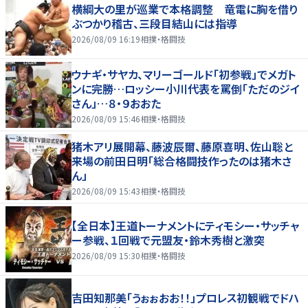
横綱大の里が巡業で本格調整 竜電に胸を借り
ぶつかり稽古、三段目結山には指導
2026/08/09 16:19
相撲・格闘技
ウナギ・サヤカ、マリーゴールド「初参戦」でメガト
ンに完勝…ロッシー小川代表を罵倒「ただのジイ
さん」…８・９おおた
2026/08/09 15:46
相撲・格闘技
猪木アリ展開幕、藤波辰爾、藤原喜明、佐山聡と
来場の前田日明「総合格闘技作ったのは猪木さ
ん」
2026/08/09 15:43
相撲・格闘技
【全日本】王道トーナメントにティモシー・サッチャ
ー参戦、１回戦で元盟友・鈴木秀樹と激突
2026/08/09 15:30
相撲・格闘技
吉田知那美「うぉぉおお！！」プロレス初観戦でドハ