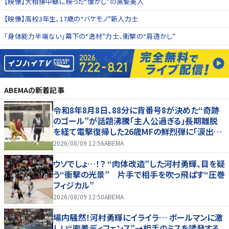
【映像】大相撲中継に映った“懐かし”の黒髪美人
【映像】高校3年生、17歳の“バケモノ”新人力士
「身体能力半端ない」幕下の“逸材”力士、衝撃の“肩透かし”
ABEMA
の新着記事
令和8年8月8日、88分に背番号8が決めた“奇跡
のゴール”が話題沸騰「主人公過ぎる」長期離脱
を経て電撃復帰した26歳MFの鮮烈弾に「涙出て
きた」
2026/08/09 12:56
ABEMA
ウソでしょ…！？ “肉体改造”した河村勇輝、目を疑
う“衝撃の光景” 片手で相手を吹っ飛ばす“圧巻
フィジカル”
2026/08/09 12:50
ABEMA
場内騒然！河村勇輝にイライラ… ボールマンに激
しい“密着ディフェンス”→相手のミスを誘発する