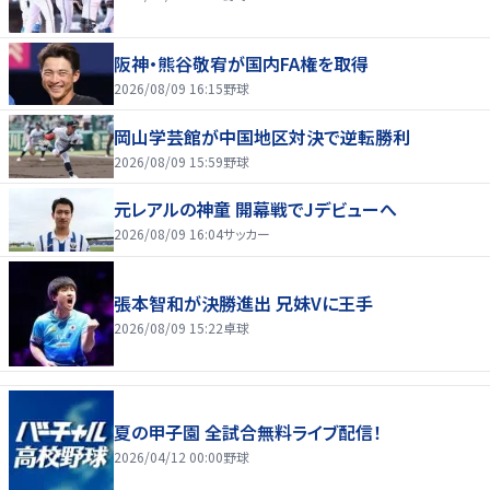
阪神・熊谷敬宥が国内FA権を取得
2026/08/09 16:15
野球
岡山学芸館が中国地区対決で逆転勝利
2026/08/09 15:59
野球
元レアルの神童 開幕戦でJデビューへ
2026/08/09 16:04
サッカー
張本智和が決勝進出 兄妹Vに王手
2026/08/09 15:22
卓球
夏の甲子園 全試合無料ライブ配信！
2026/04/12 00:00
野球