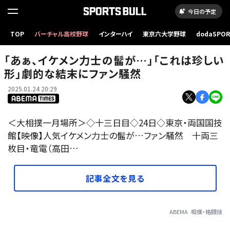
今日の予定
TOP
バーチャル高校野球
インターハイ
東京六大学野球
dodaSPO
「あぁ、イケメン力士の髷が…」「これは珍しい形」劇的な結末にファン騒然
（新しいタブ
「あぁ、イケメン力士の髷が…」「これは珍しい
形」劇的な結末にファン騒然
2025.01.24 20:29
＜大相撲一月場所＞◇十三日目◇24日◇東京・両国国技
館【映像】人気イケメン力士の髷が…ファン騒然 十両三
枚目・竜電（高田…
記事全文を見る
ABEMA
相撲・格闘技