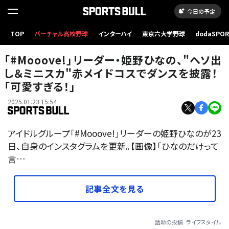
今日の予定
TOP
バーチャル高校野球
インターハイ
東京六大学野球
dodaSPO
（新しいタブ
「#Mooove!」リーダー・姫野ひなの、"ヘソ出
し＆ミニスカ"赤メイドコスでダンスを披露！
「可愛すぎる！」
2025.01.23 15:54
アイドルグループ「#Mooove!」リーダーの姫野ひなのが23
日、自身のインスタグラムを更新。【画像】「ひなのだけって
言…
記事全文を見る
話題の投稿
ライフスタイル