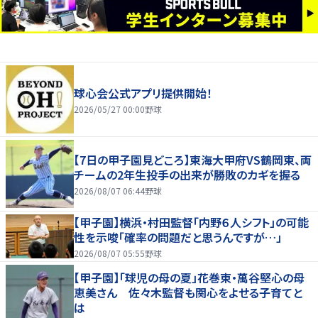
球心会公式アプリ提供開始！
2026/05/27 00:00
野球
【7日の甲子園見どころ】東海大甲府VS鶴岡東、両
チームの2年生投手の出来が勝敗のカギを握る
2026/08/07 06:44
野球
【甲子園】横浜・村田監督「内野６人シフト」の可能
性を示唆「確率の問題だと思うんですが…」
2026/08/07 05:55
野球
【甲子園】「球児の母の夏」花巻東・萬谷堅心の母
恵美さん 佐々木監督も関心をよせる子育てと
は