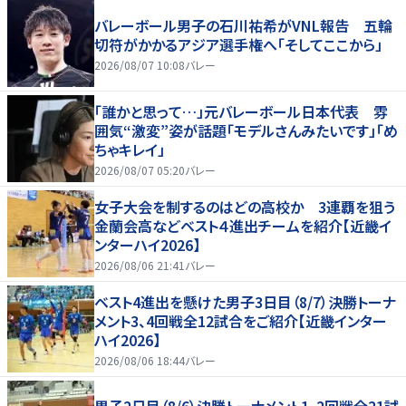
バレーボール男子の石川祐希がVNL報告 五輪
切符がかかるアジア選手権へ「そしてここから」
2026/08/07 10:08
バレー
「誰かと思って…」元バレーボール日本代表 雰
囲気“激変”姿が話題「モデルさんみたいです」「め
ちゃキレイ」
2026/08/07 05:20
バレー
女子大会を制するのはどの高校か 3連覇を狙う
金蘭会高などベスト４進出チームを紹介【近畿イ
ンターハイ2026】
2026/08/06 21:41
バレー
ベスト4進出を懸けた男子3日目（8/7）決勝トーナ
メント3、4回戦全12試合をご紹介【近畿インター
ハイ2026】
2026/08/06 18:44
バレー