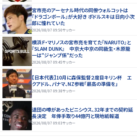
宮市亮のアーセナル時代の同僚ウォルコットは
『ドラゴンボール』が大好き ポドルスキは日向小次
郎に憧れていた
2026/08/07 09:50
サッカー
横浜Ｆ・マリノスの宮市亮を育てた『NARUTO』と
『SLAM DUNK』 中京大中京の同級生・木原龍
一は"ジャンプ係"だった
2026/08/07 09:45
サッカー
【日本代表】10月に森保監督２度目キリン杯 エ
クアドル、パナマ、NZ参戦「最高の準備を」
2026/08/07 09:38
サッカー
退団の噂があったビニシウス、32年までの契約延
長決定 年俸手取り44億円と現地紙報道
2026/08/07 09:03
サッカー