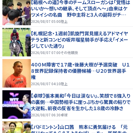
【箱根への道】今季のチームスローガンは「覚悟は
いいか～想いの継承、そして頂点へ～」由来はケ
ツメイシの名曲 野中主将と３人の副将がチーム
を引っ張る…夏合宿特集第１弾、国学院大
2026/08/07 05:00
陸上
【札幌記念・１週前】凱旋門賞見据えるアドマイヤ
テラと新コンビの坂井瑠星騎手が手応え「イメー
ジしていた通り」
2026/08/07 07:00
その他競技
４００Ｍ障害で１７歳・後藤大樹が予選突破 Ｕ１
８世界記録保持者の優勝候補…Ｕ２０世界選手
権
2026/08/07 04:10
陸上
【卓球】張本美和「今日は涙ない」、笑顔で８強入り
の裏側…中国勢相手に崖っぷちから驚異の粘りで
大逆転、前夜の反省を生かした１８歳の冷静さ
2026/08/07 06:30
卓球
【バドミントン】山口茜 熊本に勇気届ける 「元
気になってもらえるようなプレーを」 所属先の