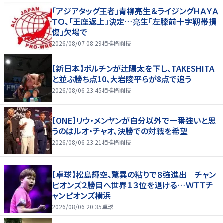
「アジアタッグ王者」青柳亮生＆ライジングＨＡＹＡ
ＴＯ、「王座返上」決定…亮生「左膝前十字靭帯損
傷」欠場で
2026/08/07 08:29
相撲格闘技
【新日本】ボルチンが辻陽太を下し、TAKESHITA
と並ぶ勝ち点10、大岩陵平らが8点で追う
2026/08/06 23:45
相撲格闘技
【ONE】リウ・メンヤンが自分以外で一番強いと思
うのはルオ・チャオ、決勝での対戦を希望
2026/08/06 23:21
相撲格闘技
【卓球】松島輝空、驚異の粘りで８強進出 チャン
ピオンズ２勝目へ世界１３位を退ける…ＷＴＴチ
ャンピオンズ横浜
2026/08/06 20:35
卓球