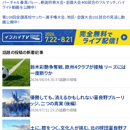
バーチャル春高バレー、都道府県大会・全国大会400試合のフルマッチ、ハイ
ライト動画を公開中！
第103回全国高校サッカー選手権大会、地区・全国大会101試合の見逃し動
画公開中！
話題の投稿
の新着記事
鈴木彩艶争奪戦、欧州4クラブが接触 リーズには
一度断りか
2026/08/04 20:37
話題の投稿
優勝しても、消えるかもしれない――富良野ブルーリ
ッジ、二つの真実（後編）
2026/07/21 15:25
話題の投稿
土に、膝をつく。文化人が挑む、北の球団――富良野ブ