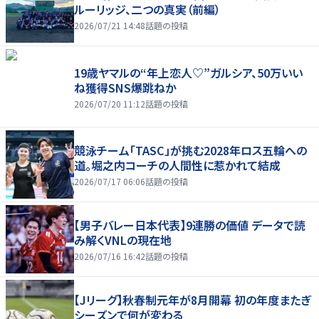
ルーリッジ、二つの真実（前編）
2026/07/21 14:48
話題の投稿
19歳ヤマルの“年上恋人♡”ガルシア、50万いい
ね獲得SNS爆跳ねか
2026/07/20 11:12
話題の投稿
競泳チーム「TASC」が挑む2028年ロス五輪への
道。堀之内コーチの人間性に惹かれて結成
2026/07/17 06:06
話題の投稿
【男子バレー日本代表】9連勝の価値 データで読
み解くVNLの現在地
2026/07/16 16:42
話題の投稿
【Jリーグ】秋春制元年が8月開幕 初の年度またぎ
シーズンで何が変わる