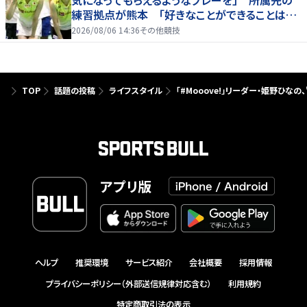
練習拠点が熊本 「好きなことができることは当
たり前じゃない」
2026/08/06 14:36
その他競技
TOP
話題の投稿
ライフスタイル
「#Mooove!」リーダー・姫野ひな
アプリ版
ヘルプ
推奨環境
サービス紹介
会社概要
採用情報
プライバシーポリシー（外部送信規律対応含む）
利用規約
特定商取引法の表示