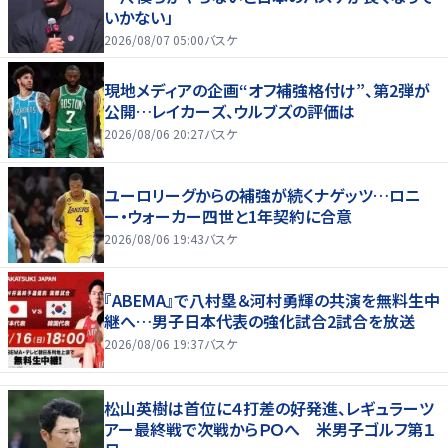
いかない」
2026/08/07 05:00
バスケ
現地メディアの企画“オフ補強格付け”、第2弾が
公開…レイカーズ、ウルブズの評価は
2026/08/06 20:27
バスケ
ユーロリーグからの補強が続くナゲッツ…ロニ
ー・ウォーカー四世と1年契約に合意
2026/08/06 19:43
バスケ
『ABEMA』で八村塁＆河村勇輝の共演を無料生中
継へ…男子日本代表の強化試合2試合を放送
2026/08/06 19:37
バスケ
松山英樹は首位に４打差の好発進、レギュラーツ
アー最終戦で次戦からＰＯへ 米男子ゴルフ第１