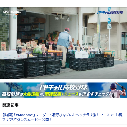
関連記事
【動画】「#Mooove!」リーダー・姫野ひなの、おヘソチラリ激カワコスで"お尻
フリフリ"ダンスムービー公開！