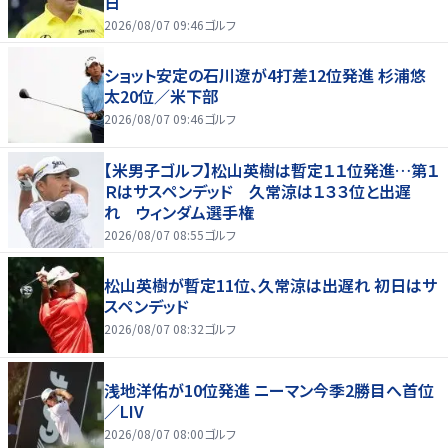
日
2026/08/07 09:46
ゴルフ
ショット安定の石川遼が4打差12位発進 杉浦悠
太20位／米下部
2026/08/07 09:46
ゴルフ
【米男子ゴルフ】松山英樹は暫定１１位発進…第１
Ｒはサスペンデッド 久常涼は１３３位と出遅
れ ウィンダム選手権
2026/08/07 08:55
ゴルフ
松山英樹が暫定11位、久常涼は出遅れ 初日はサ
スペンデッド
2026/08/07 08:32
ゴルフ
浅地洋佑が10位発進 ニーマン今季2勝目へ首位
／LIV
2026/08/07 08:00
ゴルフ