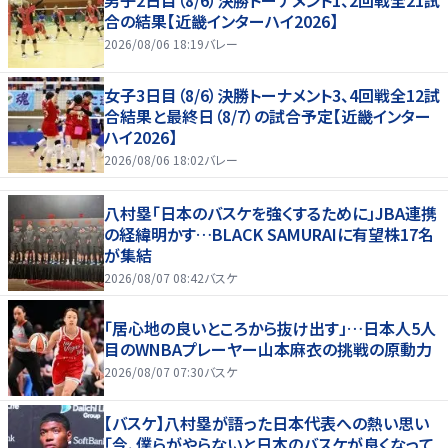
男子2日目（8/6）決勝トーナメント1、2回戦全21試
合の結果【近畿インターハイ2026】
2026/08/06 18:19
バレー
女子3日目（8/6）決勝トーナメント3、4回戦全12試
合結果と最終日（8/7）の試合予定【近畿インター
ハイ2026】
2026/08/06 18:02
バレー
八村塁「日本のバスケを強くするために」JBA連携
の経緯明かす…BLACK SAMURAIに有望株17名
が集結
2026/08/07 08:42
バスケ
「居心地の良いところから抜け出す」…日本人5人
目のWNBAプレーヤー山本麻衣の挑戦の原動力
2026/08/07 07:30
バスケ
【バスケ】八村塁が語った日本代表への熱い思い
「今、僕らがやらないと日本のバスケが良くなって