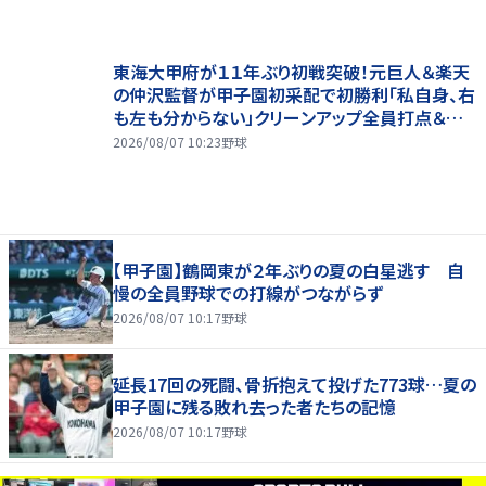
東海大甲府が１１年ぶり初戦突破！元巨人＆楽天
の仲沢監督が甲子園初采配で初勝利「私自身、右
も左も分からない」クリーンアップ全員打点＆継
投も「理想的」
2026/08/07 10:23
野球
【甲子園】鶴岡東が２年ぶりの夏の白星逃す 自
慢の全員野球での打線がつながらず
2026/08/07 10:17
野球
延長17回の死闘、骨折抱えて投げた773球…夏の
甲子園に残る敗れ去った者たちの記憶
2026/08/07 10:17
野球