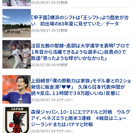
2026/08/07 05:55
野球
【甲子園】横浜のシフトは「王シフト」より歴史が古
い 初出場の63年夏に見せていた／データ
2026/08/07 05:55
野球
注目左腕の聖隷・高部は大学進学を表明「プロで
１年目から活躍できるような選手に」自責点０で
敗退「思ったような球がいかなかった」
2026/07/06 00:00
野球
上田綺世「僕の原動力は家族」モデル妻との２ショ
発信に板倉滉「♥♥」 久保ら日本代表仲間が
続々反応、１１時間で３９万超いいね！反響に
2026/08/07 10:32
サッカー
森保ジャパン、１０・１にエクアドルと対戦 ウルグ
アイ、ベネズエラと南米３連戦 ４戦目はニュー
ジーランドまたはパナマと対戦
2026/08/07 09:59
サッカー