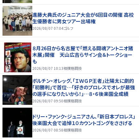
進藤大典氏のジュニア大会が6回目の開催 高校
生優勝者に男女ツアー出場権
2026/08/07 07:04
ゴルフ
８月26日から名古屋で「燃える闘魂アントニオ猪
木展」開催 天山広吉らサイン会＆トークショー
も
2026/08/07 10:13
相撲格闘技
ボルチン・オレッグ、「ＩＷＧＰ王者」辻陽太に劇的
「初勝利」で首位…「好きのプロレスでオレが最強
の選手になりたいから！」…８・６後楽園全成績
2026/08/07 09:50
相撲格闘技
ドリー・ファンク・ジュニアさん、「新日本プロレス」
後楽園大会で追悼１０カウントゴングをささげる
2026/08/07 08:58
相撲格闘技