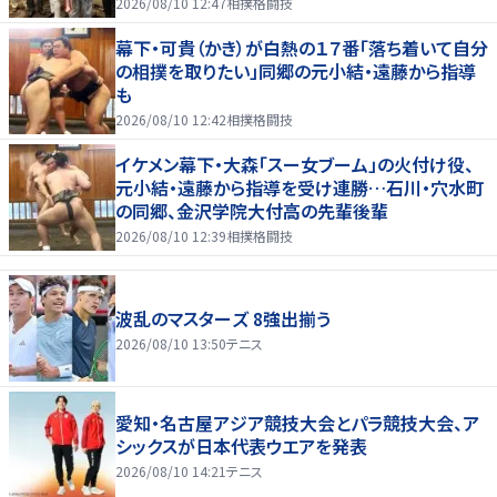
2026/08/10 12:47
相撲格闘技
幕下・可貴（かき）が白熱の１７番「落ち着いて自分
の相撲を取りたい」同郷の元小結・遠藤から指導
も
2026/08/10 12:42
相撲格闘技
イケメン幕下・大森「スー女ブーム」の火付け役、
元小結・遠藤から指導を受け連勝…石川・穴水町
の同郷、金沢学院大付高の先輩後輩
2026/08/10 12:39
相撲格闘技
波乱のマスターズ 8強出揃う
2026/08/10 13:50
テニス
愛知・名古屋アジア競技大会とパラ競技大会、ア
シックスが日本代表ウエアを発表
2026/08/10 14:21
テニス