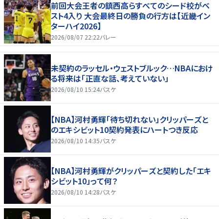
前回大会王者の鎮西高らすべてのシード校がベ
スト4入り 大会最終日の勝負の行方は【近畿イン
ターハイ2026】
2026/08/07 22:22
バレー
未契約のラッセル・ウェストブルック…NBAにおけ
る将来は「正直な話、考えていない」
2026/08/10 15:24
バスケ
【NBA】河村勇輝「待ち切れない」クリッパーズと
のエキシビット10契約発表にハートつき反応
2026/08/10 14:35
バスケ
【NBA】河村勇輝がクリッパーズと契約した「エキ
シビット10」って何？
2026/08/10 14:28
バスケ