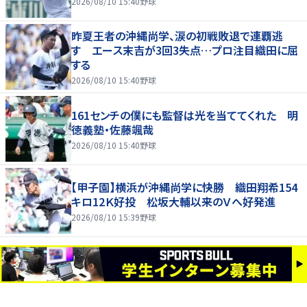
2026/08/10 15:40
野球
昨夏王者の沖縄尚学、涙の初戦敗退で連覇逃
す エース末吉が3回3失点…プロ注目織田に屈
する
2026/08/10 15:40
野球
161センチの僕にも監督は光を当ててくれた 明
徳義塾・佐藤颯哉
2026/08/10 15:40
野球
【甲子園】横浜が沖縄尚学に快勝 織田翔希154
キロ12Ｋ好投 松坂大輔以来のＶへ好発進
2026/08/10 15:39
野球