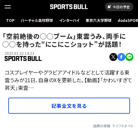
今日の予定
TOP
バーチャル高校野球
インターハイ
東京六大学野球
dodaSPO
（新しいタブ
「空前絶後の◯◯ブーム」東雲うみ、両手に
◯◯を持った“にこにこショット”が話題！
2025.01.22 14:23
コスプレイヤーやグラビアアイドルなどとして活躍する東
雲うみが21日、自身のXを更新した。【動画】「かわいすぎて
昇天」東雲…
記事全文を見る
話題の投稿
ライフスタイル