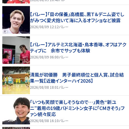
【バレー】「目の保養」高橋藍、黒Ｔ＆デニム姿でし
がみつく愛犬抱いて海に入るオフショなど披露
2026/08/09 12:12
バレー
【バレー】アルテミス北海道・鳥本香琳、オフはアク
ティブに 余市でサップも体験
2026/08/09 06:00
バレー
清風が初優勝 男子最終順位と個人賞、試合結
果一覧【近畿インターハイ2026】
2026/08/08 18:01
バレー
「いつも笑顔で楽しそうなので…」黄色“新ユ
ニ”着用の19歳バドミントン女子に「CMきそう」フ
ァン続々反応
2026/08/08 16:10
バレー