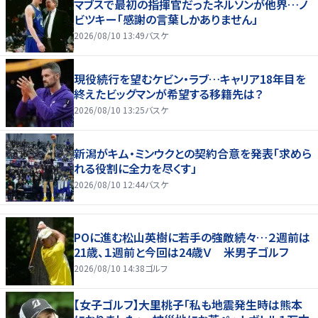
マブスで最初の指揮官だったネルソンが他界…ノ
ビツキー「感謝の言葉しかありません」
2026/08/10 13:49
バスケ
現役続行を望むケビン・ラブ…キャリア18年目を
終えたビッグマンが希望する移籍先は？
2026/08/10 13:25
バスケ
新潟がキム・ミンウクとの契約合意を発表「求めら
れる役割に全力を尽くす」
2026/08/10 12:44
バスケ
POに進む松山英樹に若手の強敵続々…２週前は
21歳、１週前と今回は24歳Ｖ 米男子ゴルフ
2026/08/10 14:38
ゴルフ
【女子ゴルフ】大里桃子「私も地震発生時は熊本