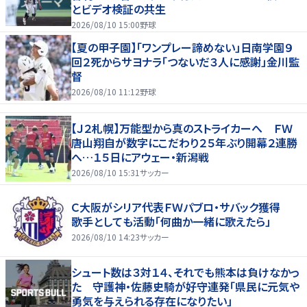
とビデオ検証の共生
2026/08/10 15:00
野球
【夏の甲子園】「ワンプレー諦めない」日南学園９
回２死からサヨナラ「つないだ３人に感謝」金川監
督
2026/08/10 11:12
野球
【Ｊ２札幌】万能型から真のストライカーへ ＦＷ
唐山翔自が数字にこだわり２５年ぶり開幕２連勝
へ…１５日にアウェー・新潟戦
2026/08/10 15:31
サッカー
Ｃ大阪がシリア代表ＦＷパブロ・サバック獲得
歌手としても活動「何曲か一緒に歌えたら」
2026/08/10 14:23
サッカー
シュート数は３対１４、それでも熊本は負けなかっ
た 守護神・佐藤史騎が好守連発「県民に元気や
勇気を与えられる存在になりたい」