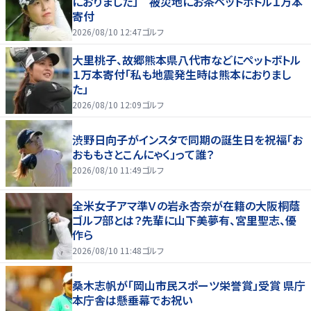
におりました」 被災地にお茶ペットボトル１万本
寄付
2026/08/10 12:47
ゴルフ
大里桃子、故郷熊本県八代市などにペットボトル
１万本寄付「私も地震発生時は熊本におりまし
た」
2026/08/10 12:09
ゴルフ
渋野日向子がインスタで同期の誕生日を祝福「お
おももさとこんにゃく」って誰？
2026/08/10 11:49
ゴルフ
全米女子アマ準Ｖの岩永杏奈が在籍の大阪桐蔭
ゴルフ部とは？先輩に山下美夢有、宮里聖志、優
作ら
2026/08/10 11:48
ゴルフ
桑木志帆が「岡山市民スポーツ栄誉賞」受賞 県庁
本庁舎は懸垂幕でお祝い