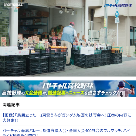
関連記事
【画像】「鳥肌立った…」東雲うみがガンダム映画の試写会へ！圧巻の内容に
大興奮！！
バーチャル春高バレー、都道府県大会・全国大会400試合のフルマッチ、ハイ
ライト動画を公開中！