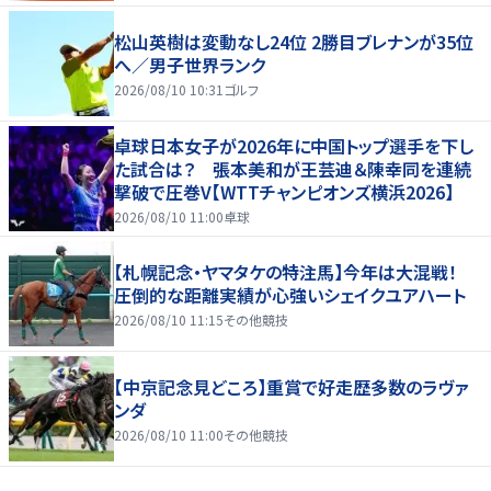
松山英樹は変動なし24位 2勝目ブレナンが35位
へ／男子世界ランク
2026/08/10 10:31
ゴルフ
卓球日本女子が2026年に中国トップ選手を下し
た試合は？ 張本美和が王芸迪＆陳幸同を連続
撃破で圧巻V【WTTチャンピオンズ横浜2026】
2026/08/10 11:00
卓球
【札幌記念・ヤマタケの特注馬】今年は大混戦！
圧倒的な距離実績が心強いシェイクユアハート
2026/08/10 11:15
その他競技
【中京記念見どころ】重賞で好走歴多数のラヴァ
ンダ
2026/08/10 11:00
その他競技