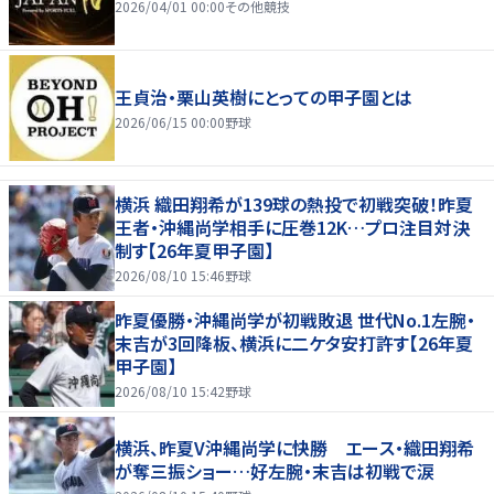
2026/04/01 00:00
その他競技
王貞治・栗山英樹にとっての甲子園とは
2026/06/15 00:00
野球
横浜 織田翔希が139球の熱投で初戦突破！昨夏
王者・沖縄尚学相手に圧巻12K…プロ注目対決
制す【26年夏甲子園】
2026/08/10 15:46
野球
昨夏優勝・沖縄尚学が初戦敗退 世代No.1左腕・
末吉が3回降板、横浜に二ケタ安打許す【26年夏
甲子園】
2026/08/10 15:42
野球
横浜、昨夏V沖縄尚学に快勝 エース・織田翔希
が奪三振ショー…好左腕・末吉は初戦で涙