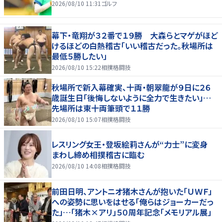
2026/08/10 11:31
ゴルフ
幕下・竜翔が３２番で１９勝 大森らとマゲがほど
けるほどの白熱稽古「いい稽古だった。秋場所は
最低５勝したい」
2026/08/10 15:22
相撲格闘技
秋場所で新入幕確実、十両・朝翠龍が９日に２６
歳誕生日「後悔しないように全力で生きたい」…
先場所は東十両筆頭で１１勝
2026/08/10 15:07
相撲格闘技
レスリング女王・登坂絵莉さんが“力士”に変身
まわし締め相撲稽古に臨む
2026/08/10 14:08
相撲格闘技
前田日明、アントニオ猪木さんが抱いた「ＵＷＦ」
への姿勢に思いをはせる「俺らはジョーカーだっ
た」…「猪木×アリ」５０周年記念「メモリアル展」