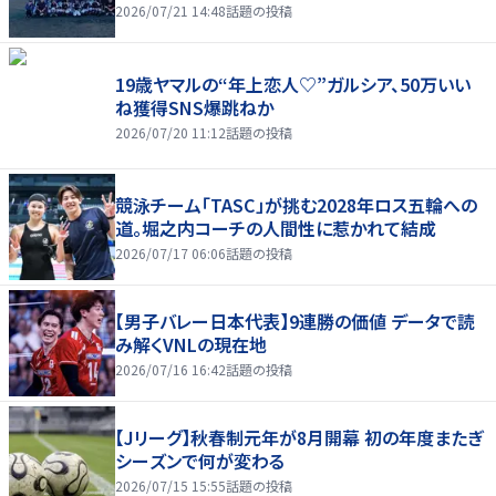
2026/07/21 14:48
話題の投稿
19歳ヤマルの“年上恋人♡”ガルシア、50万いい
ね獲得SNS爆跳ねか
2026/07/20 11:12
話題の投稿
競泳チーム「TASC」が挑む2028年ロス五輪への
道。堀之内コーチの人間性に惹かれて結成
2026/07/17 06:06
話題の投稿
【男子バレー日本代表】9連勝の価値 データで読
み解くVNLの現在地
2026/07/16 16:42
話題の投稿
【Jリーグ】秋春制元年が8月開幕 初の年度またぎ
シーズンで何が変わる
2026/07/15 15:55
話題の投稿