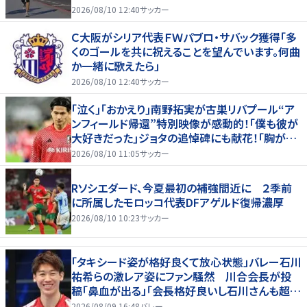
2026/08/10 12:40
サッカー
Ｃ大阪がシリア代表ＦＷパブロ・サバック獲得「多
くのゴールを共に祝えることを望んでいます。何曲
か一緒に歌えたら」
2026/08/10 12:40
サッカー
｢泣く｣｢おかえり｣南野拓実が古巣リバプール“ア
ンフィールド帰還”特別映像が感動的！｢僕も彼が
大好きだった｣ジョタの追悼碑にも献花！｢胸が熱
くなります…｣
2026/08/10 11:05
サッカー
Rソシエダード、今夏最初の補強間近に ２季前
に所属したモロッコ代表DFアゲルド復帰濃厚
2026/08/10 10:23
サッカー
「タキシード姿が格好良くて放心状態」バレー石川
祐希らの激レア姿にファン騒然 川合会長が投
稿「鼻血が出る」「会長格好良いし石川さんも超格
好いい」
2026/08/09 16:48
バレー