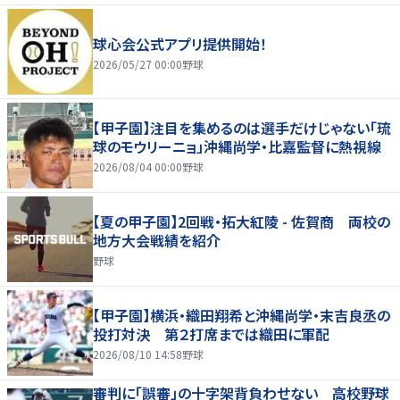
球心会公式アプリ提供開始！
2026/05/27 00:00
野球
【甲子園】注目を集めるのは選手だけじゃない「琉
球のモウリーニョ」沖縄尚学・比嘉監督に熱視線
2026/08/04 00:00
野球
【夏の甲子園】2回戦・拓大紅陵 - 佐賀商 両校の
地方大会戦績を紹介
野球
【甲子園】横浜・織田翔希と沖縄尚学・末吉良丞の
投打対決 第２打席までは織田に軍配
2026/08/10 14:58
野球
審判に「誤審」の十字架背負わせない 高校野球