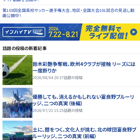
第103回全国高校サッカー選手権大会、地区・全国大会101試合の見逃し動
画公開中！
話題の投稿
の新着記事
鈴木彩艶争奪戦、欧州4クラブが接触 リーズには
一度断りか
2026/08/04 20:37
話題の投稿
優勝しても、消えるかもしれない――富良野ブルーリ
ッジ、二つの真実（後編）
2026/07/21 15:25
話題の投稿
土に、膝をつく。文化人が挑む、北の球団――富良野ブ
ルーリッジ、二つの真実（前編）