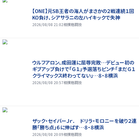
【ONE】元SB王者の海人がまさかの２戦連続１回
KO負け、シアサラニの左ハイキックで失神
2026/08/08 21:02
相撲格闘技
ウルフアロン、成田蓮に屈辱完敗…デビュー初の
ギブアップ負けで「Ｇ１」予選落ちピンチ「まだＧ１
クライマックス終わってない」…８・８横浜
2026/08/08 20:57
相撲格闘技
ザック・セイバーＪｒ． ドリラ・モロニーを破り２連
勝「勝ち点」６に伸ばす…８・８横浜
2026/08/08 20:09
相撲格闘技