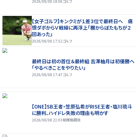
2026/08/08 18:06
ゴルフ
【女子ゴルフ】キンクミが１差３位で最終日へ 痛
恨ダボからＶ戦線に再浮上「棚からぼたもちが２
回あった」
2026/08/08 17:52
ゴルフ
最終日は初の首位＆最終組 吉澤柚月は初優勝へ
「やるべきことをやりたい」
2026/08/08 17:47
ゴルフ
【ONE】SB王者・笠原弘希がRISE王者・塩川琉斗
に勝利、ハイドレ失敗の理由も明かす
2026/08/08 21:03
相撲格闘技