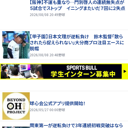
【阪神】不運も重なり…門別啓人の連続無失点が
５試合でストップ イニングまたいだ７回に２失点
2026/08/08 20:49
野球
【甲子園】日本文理が逆転負け 鈴木監督「散ら
されたら捉えられない」大分商プロ注目エースに
脱帽
2026/08/08 20:48
野球
球心会公式アプリ提供開始！
2026/05/27 00:00
野球
関東第一が逆転負けで3年連続初戦突破はなら