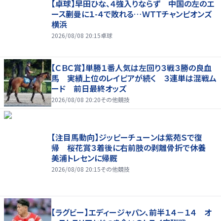
【卓球】早田ひな、４強入りならず 中国の左のエ
ース蒯曼に１-４で敗れる…ＷＴＴチャンピオンズ
横浜
2026/08/08 20:15
卓球
【ＣＢＣ賞】単勝１番人気は左回り３戦３勝の良血
馬 実績上位のレイピアが続く ３連単は混戦ム
ード 前日最終オッズ
2026/08/08 20:20
その他競技
【注目馬動向】ジッピーチューンは紫苑Ｓで復
帰 桜花賞３着後に右前肢の剥離骨折で休養
美浦トレセンに帰厩
2026/08/08 20:15
その他競技
【ラグビー】エディージャパン、前半１４－１４ オ