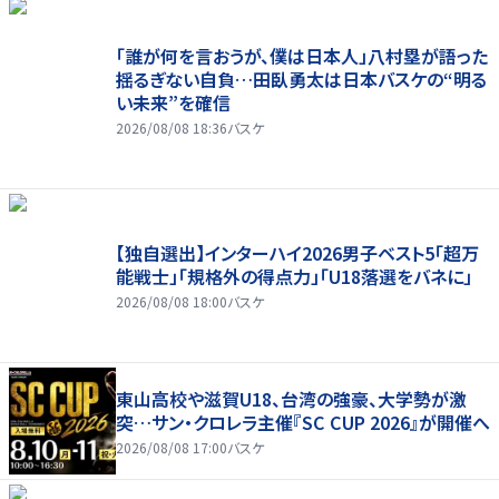
「誰が何を言おうが、僕は日本人」八村塁が語った
揺るぎない自負…田臥勇太は日本バスケの“明る
い未来”を確信
2026/08/08 18:36
バスケ
【独自選出】インターハイ2026男子ベスト5「超万
能戦士」「規格外の得点力」「U18落選をバネに」
2026/08/08 18:00
バスケ
東山高校や滋賀U18、台湾の強豪、大学勢が激
突…サン・クロレラ主催『SC CUP 2026』が開催へ
2026/08/08 17:00
バスケ