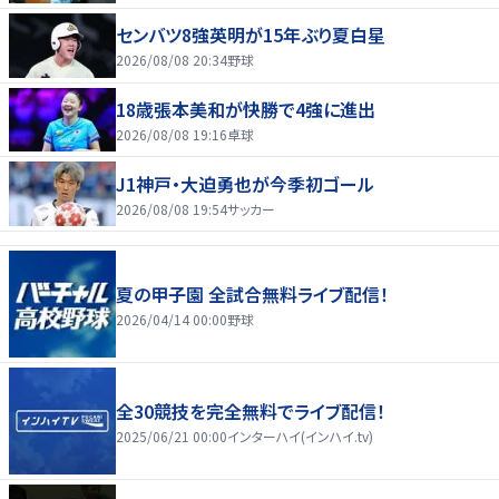
センバツ8強英明が15年ぶり夏白星
2026/08/08 20:34
野球
18歳張本美和が快勝で4強に進出
2026/08/08 19:16
卓球
J1神戸・大迫勇也が今季初ゴール
2026/08/08 19:54
サッカー
夏の甲子園 全試合無料ライブ配信！
2026/04/14 00:00
野球
全30競技を完全無料でライブ配信！
2025/06/21 00:00
インターハイ(インハイ.tv)