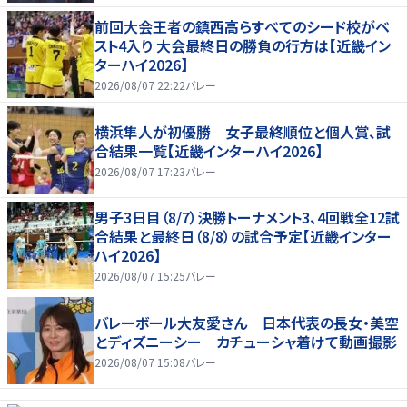
前回大会王者の鎮西高らすべてのシード校がベ
スト4入り 大会最終日の勝負の行方は【近畿イン
ターハイ2026】
2026/08/07 22:22
バレー
横浜隼人が初優勝 女子最終順位と個人賞、試
合結果一覧【近畿インターハイ2026】
2026/08/07 17:23
バレー
男子3日目（8/7）決勝トーナメント3、4回戦全12試
合結果と最終日（8/8）の試合予定【近畿インター
ハイ2026】
2026/08/07 15:25
バレー
バレーボール大友愛さん 日本代表の長女・美空
とディズニーシー カチューシャ着けて動画撮影
2026/08/07 15:08
バレー