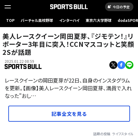
今日の予定
TOP
バーチャル高校野球
インターハイ
東京六大学野球
dodaSPO
（新しいタブ
美人レースクイーン岡田夏芽、『ジモテン！』リ
ポーター3年目に突入！CCNマスコットと笑顔
2Sが話題
2025.01.22 08:59
レースクイーンの岡田夏芽が22日、自身のインスタグラム
を更新。【画像】美人レースクイーン岡田夏芽、満員で入れ
なった"おし…
記事全文を見る
話題の投稿
ライフスタイル