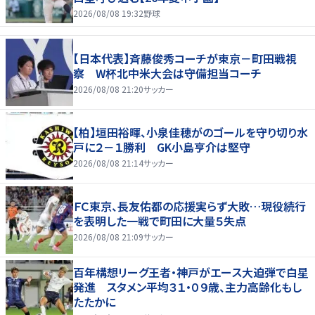
2026/08/08 19:32
野球
【日本代表】斉藤俊秀コーチが東京－町田戦視
察 W杯北中米大会は守備担当コーチ
2026/08/08 21:20
サッカー
【柏】垣田裕暉、小泉佳穂がのゴールを守り切り水
戸に２－１勝利 GK小島亨介は堅守
2026/08/08 21:14
サッカー
ＦＣ東京、長友佑都の応援実らず大敗…現役続行
を表明した一戦で町田に大量５失点
2026/08/08 21:09
サッカー
百年構想リーグ王者・神戸がエース大迫弾で白星
発進 スタメン平均３１・０９歳、主力高齢化もし
たたかに