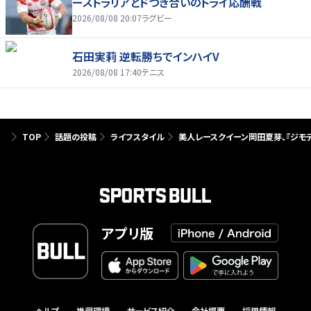
ーストラリアとドつき合いのトライ応酬戦
2026/08/08 20:07
ラグビー
石田実莉 逆転勝ちでインハイV
2026/08/08 17:40
テニス
TOP
話題の投稿
ライフスタイル
美人レースクイーン岡田夏芽、『ジモテ
アプリ版
ヘルプ
推奨環境
サービス紹介
会社概要
採用情報