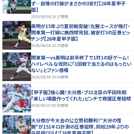
ず…自慢の打線がまさかの3安打【26年夏甲子
園】
2026/08/08 20:37
野球
英明が15年ぶり夏初戦突破！左腕エースが強打・
関東第一打線に無四球完投、被安打3の圧巻ピッ
チング【26年夏甲子園】
2026/08/08 20:35
野球
関東第一vs英明は前半終了で1対1の好ゲーム！
ハイレベルな攻防に「1回戦で当たるのはもったい
ない」とファン感嘆
2026/08/08 20:04
野球
【甲子園】強心臓！大分商・プロ注目の平田玲翔
「楽しい場面作ってくれた」ピンチで救援圧巻投球
2026/06/23 00:00
野球
大分商が今大会の公立勢初勝利！"大分の怪
腕"が151キロ計測の圧巻投球、同校29年ぶりの
白星呼び込む【26年夏甲子園】