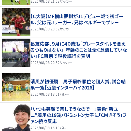
2026/08/08 21:03
サッカー
【C大阪】MF横山夢樹がJ1デビュー戦で初ゴー
ル、父は元Ｊリーガー、兄はベルギーでプレー
2026/08/08 20:52
サッカー
長友佑都、９月に４０歳も「プレースタイルを変え
るつもりはない」「年齢のことは全く意識していな
い」ＦＣ東京で現役続行を表明
2026/08/08 20:52
サッカー
清風が初優勝 男子最終順位と個人賞、試合結
果一覧【近畿インターハイ2026】
2026/08/08 18:01
バレー
「いつも笑顔で楽しそうなので…」黄色“新ユ
ニ”着用の19歳バドミントン女子に「CMきそう」フ
ァン続々反応
2026/08/08 16:10
バレー