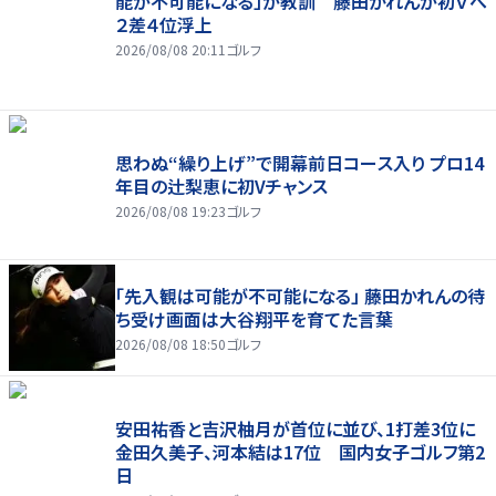
能が不可能になる」が教訓 藤田かれんが初Ｖへ
２差４位浮上
2026/08/08 20:11
ゴルフ
思わぬ“繰り上げ”で開幕前日コース入り プロ14
年目の辻梨恵に初Vチャンス
2026/08/08 19:23
ゴルフ
「先入観は可能が不可能になる」 藤田かれんの待
ち受け画面は大谷翔平を育てた言葉
2026/08/08 18:50
ゴルフ
安田祐香と吉沢柚月が首位に並び、1打差3位に
金田久美子、河本結は17位 国内女子ゴルフ第2
日