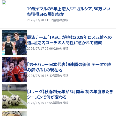
19歳ヤマルの“年上恋人♡”ガルシア、50万いい
ね獲得SNS爆跳ねか
2026/07/20 11:12
話題の投稿
競泳チーム「TASC」が挑む2028年ロス五輪への
道。堀之内コーチの人間性に惹かれて結成
2026/07/17 06:06
話題の投稿
【男子バレー日本代表】9連勝の価値 データで読
み解くVNLの現在地
2026/07/16 16:42
話題の投稿
【Jリーグ】秋春制元年が8月開幕 初の年度またぎ
シーズンで何が変わる
2026/07/15 15:55
話題の投稿