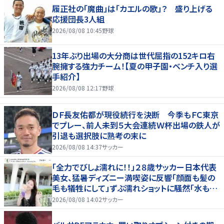
履正社の「魔曲」は「カエルの歌」？ 盛り上げる
応援団長3人組
2026/08/08 10:45
野球
13年ぶり出場の大分商は世代屈指の152キロ右
腕擁する強力チーム！【夏の甲子園・ベンチ入り選
手紹介】
2026/08/08 12:17
野球
ＤＦ長友佑都が現役続行を決断 今季もＦＣ東京
でプレー、前人未到５大会連続Ｗ杯出場の鉄人が
引退も選択肢に熟考の末に
2026/08/08 14:37
サッカー
「全力でびしょ濡れに！！」２８歳サッカー日本代表
美女、猛暑ディズニー満喫姿に反響「顔面も髪の
毛も犠牲にして」ずぶ濡れショットに騒然「水も滴
る」「女優さんかと」
2026/08/08 14:02
サッカー