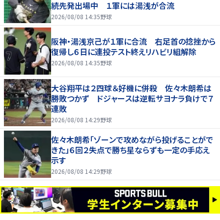
続先発出場中 １軍には湯浅が合流
2026/08/08 14:35
野球
阪神・湯浅京己が１軍に合流 右足首の捻挫から
復帰し６日に連投テスト終えリハビリ組解除
2026/08/08 14:35
野球
大谷翔平は２四球＆好機に併殺 佐々木朗希は
勝敗つかず ドジャースは逆転サヨナラ負けで７
連敗
2026/08/08 14:29
野球
佐々木朗希「ゾーンで攻めながら投げることがで
きた」６回２失点で勝ち星ならずも一定の手応え
示す
2026/08/08 14:29
野球