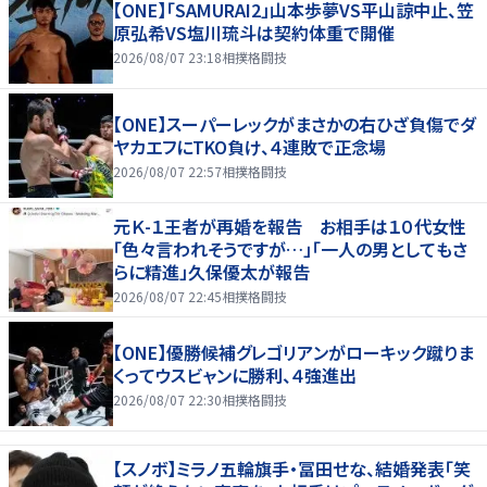
【ONE】「SAMURAI2」山本歩夢VS平山諒中止、笠
原弘希VS塩川琉斗は契約体重で開催
2026/08/07 23:18
相撲格闘技
【ONE】スーパーレックがまさかの右ひざ負傷でダ
ヤカエフにTKO負け、４連敗で正念場
2026/08/07 22:57
相撲格闘技
元Ｋ-１王者が再婚を報告 お相手は１０代女性
「色々言われそうですが…」「一人の男としてもさ
らに精進」久保優太が報告
2026/08/07 22:45
相撲格闘技
【ONE】優勝候補グレゴリアンがローキック蹴りま
くってウスビャンに勝利、４強進出
2026/08/07 22:30
相撲格闘技
【スノボ】ミラノ五輪旗手・冨田せな、結婚発表「笑