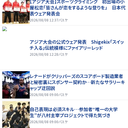
【アジア大会】スポーツクライミング 初出場の小
屋松恋「皆さんが恋をするような登りを」 日本代
表ウェア発表会
2026/08/08 12:37
バスケ
アジア大会の公式ウェア発表 Shigekix「スイッ
チ入る」伝統模様にファイアリーレッド
2026/08/08 12:28
バスケ
レナードがクリッパーズのスコアボード製造業者
と秘密裏にスポンサー契約か‬…新たなサラリーキ
ャップ迂回説
2026/08/08 09:00
バスケ
自己表現は必須スキル…参加者“唯一の大学
生”が八村主宰プロジェクトで得た気づき
2026/08/08 09:00
バスケ