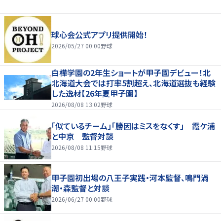
球心会公式アプリ提供開始！
2026/05/27 00:00
野球
白樺学園の2年生ショートが甲子園デビュー！北
北海道大会では打率5割超え、北海道選抜も経験
した逸材【26年夏甲子園】
2026/08/08 13:02
野球
「似ているチーム」「勝因はミスをなくす」 霞ケ浦
と中京 監督対談
2026/08/08 11:15
野球
甲子園初出場の八王子実践・河本監督、鳴門渦
潮・森監督と対談
2026/06/27 00:00
野球