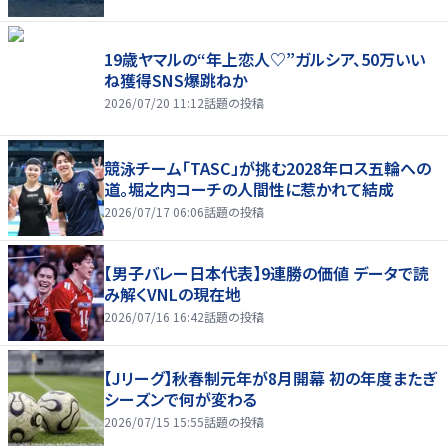
19歳ヤマルの“年上恋人♡”ガルシア、50万いい
ね獲得SNS爆跳ねか
2026/07/20 11:12
話題の投稿
競泳チーム「TASC」が挑む2028年ロス五輪への
道。堀之内コーチの人間性に惹かれて結成
2026/07/17 06:06
話題の投稿
【男子バレー日本代表】9連勝の価値 データで読
み解くVNLの現在地
2026/07/16 16:42
話題の投稿
【Jリーグ】秋春制元年が8月開幕 初の年度またぎ
シーズンで何が変わる
2026/07/15 15:55
話題の投稿