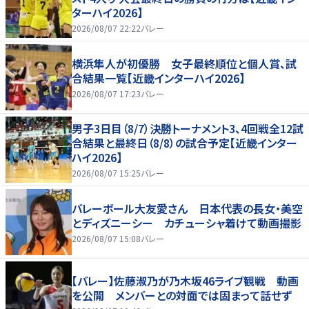
ターハイ2026】
2026/08/07 22:22
バレー
横浜隼人が初優勝 女子最終順位と個人賞、試
合結果一覧【近畿インターハイ2026】
2026/08/07 17:23
バレー
男子3日目（8/7）決勝トーナメント3、4回戦全12試
合結果と最終日（8/8）の試合予定【近畿インター
ハイ2026】
2026/08/07 15:25
バレー
バレーボール大友愛さん 日本代表の長女・美空
とディズニーシー カチューシャ着けて動画撮影
2026/08/07 15:08
バレー
【バレー】佐藤淑乃が乃木坂46ライブ観戦 動画
を公開 メンバーとの対面では固まって話せず