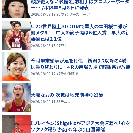
顔が絶えない家庭を」お相手はプロスノーボーダ
ー…令和８年８月８日に発表
2026/08/08 13:36
ウィンタースポーツ
Ｕ２０世界陸上３０００Ｍで早大の本田桜二郎が
銅メダル！ 中大の簡子傑は６位入賞 早大の新
妻遼己は１１位
2026/08/08 13:07
陸上
今村聖奈騎手が足を負傷 新潟９Ｒ以降の４鞍
は乗り替わりに ４Ｒの馬場入場で騎乗馬が放馬
2026/08/08 12:47
その他競技
大坂なおみ 次戦は地元期待の23歳
2026/08/08 11:55
テニス
【ブレイキン】Shigekixがアジア大会連覇へ「心を
ワクワク躍らせる」32年ぶり自国開催