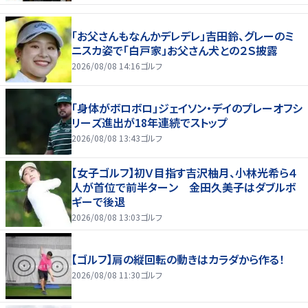
「お父さんもなんかデレデレ」吉田鈴、グレーのミ
ニスカ姿で「白戸家」お父さん犬との２Ｓ披露
2026/08/08 14:16
ゴルフ
「身体がボロボロ」ジェイソン・デイのプレーオフシ
リーズ進出が18年連続でストップ
2026/08/08 13:43
ゴルフ
【女子ゴルフ】初Ｖ目指す吉沢柚月、小林光希ら４
人が首位で前半ターン 金田久美子はダブルボ
ギーで後退
2026/08/08 13:03
ゴルフ
【ゴルフ】肩の縦回転の動きはカラダから作る！
2026/08/08 11:30
ゴルフ