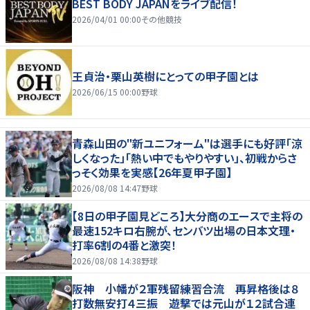
BEST BODY JAPANをライブ配信！
2026/04/01 00:00
その他競技
王貞治・栗山英樹にとっての甲子園とは
2026/06/15 00:00
野球
青森山田の"新ユニフォーム"は選手にも好評「涼
しくなった」「熱い中でもやりやすい」、初戦からさ
っそく効果を実感【26年夏甲子園】
2026/08/08 14:47
野球
【8日の甲子園見どころ】大分商のエースで主将の
最速152キロ右腕が、センバツ出場の日本文理・
打率6割の4番と激突！
2026/08/08 14:38
野球
阪神 小幡が２軍残留練習合流 再昇格後は８
打数無安打４三振 遊撃では元山が１２試合連