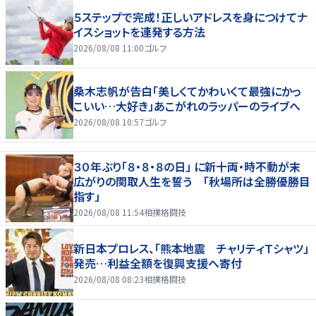
５ステップで完成！正しいアドレスを身につけてナ
イスショットを連発する方法
2026/08/08 11:00
ゴルフ
桑木志帆が告白「美しくてかわいくて最強にかっ
こいい…大好き」あこがれのラッパーのライブへ
2026/08/08 10:57
ゴルフ
３０年ぶり「８・８・８の日」 に新十両・時不動が末
広がりの関取人生を誓う 「秋場所は全勝優勝目
指す」
2026/08/08 11:54
相撲格闘技
新日本プロレス、「熊本地震 チャリティＴシャツ」
発売…利益全額を復興支援へ寄付
2026/08/08 08:23
相撲格闘技