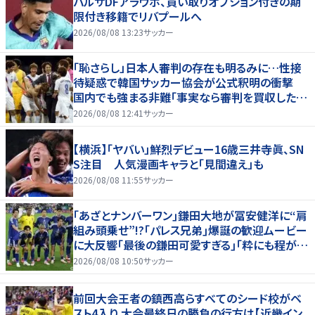
バルサDFアラウホ、買い取りオプション付きの期
限付き移籍でリバプールへ
2026/08/08 13:23
サッカー
「恥さらし」日本人審判の存在も明るみに…性接
待疑惑で韓国サッカー協会が公式釈明の衝撃
国内でも強まる非難「事実なら審判を買収したこ
とになる」
2026/08/08 12:41
サッカー
【横浜】「ヤバい」鮮烈デビュー16歳三井寺眞、SN
S注目 人気漫画キャラと「見間違え」も
2026/08/08 11:55
サッカー
｢あざとナンバーワン｣鎌田大地が冨安健洋に“肩
組み頭乗せ”!?｢パレス兄弟｣爆誕の歓迎ムービー
に大反響｢最後の鎌田可愛すぎる｣｢粋にも程があ
る！」
2026/08/08 10:50
サッカー
前回大会王者の鎮西高らすべてのシード校がベ
スト4入り 大会最終日の勝負の行方は【近畿イン