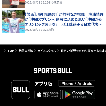
2026/08/08 12:26
その他競技
【競泳】現役五輪選手が前例なき挑戦 塩浦慎理
が「沖縄スプリント」創設に込めた思い「沖縄から
オリンピック選手を」 池江璃花子ら日本代表も
参戦
2026/08/08 00:29
水泳
TOP
話題の投稿
ライフスタイル
日テレ・浦野モモアナ、天文宇宙検定
アプリ版