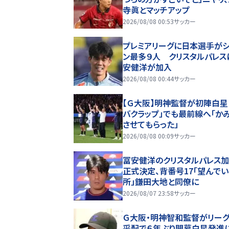
寺眞とマッチアップ
2026/08/08 00:53
サッカー
プレミアリーグに日本選手が
ン最多９人 クリスタルパレス
安健洋が加入
2026/08/08 00:44
サッカー
【Ｇ大阪】明神監督が初陣白星
バクラップ」でも最前線へ「か
させてもらった」
2026/08/08 00:09
サッカー
冨安健洋のクリスタルパレス
正式決定、背番号17「望んで
所」鎌田大地と同僚に
2026/08/07 23:58
サッカー
Ｇ大阪・明神智和監督がリー
采配で６年ぶり開幕白星発進