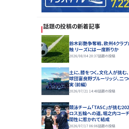
話題の投稿
の新着記事
鈴木彩艶争奪戦、欧州4クラブ
触 リーズには一度断りか
2026/08/04 20:37
話題の投稿
土に、膝をつく。文化人が挑む
球団――富良野ブルーリッジ、二
実（前編）
2026/07/21 14:48
話題の投稿
競泳チーム「TASC」が挑む20
ロス五輪への道。堀之内コー
間性に惹かれて結成
2026/07/17 06:06
話題の投稿