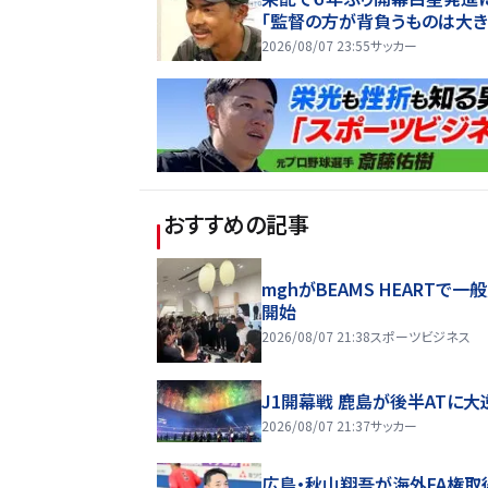
「監督の方が背負うものは大き
選手時代より嬉しいかもしれな
2026/08/07 23:55
サッカー
おすすめの記事
mghがBEAMS HEARTで一
開始
2026/08/07 21:38
スポーツビジネス
J1開幕戦 鹿島が後半ATに大
2026/08/07 21:37
サッカー
広島・秋山翔吾が海外FA権取