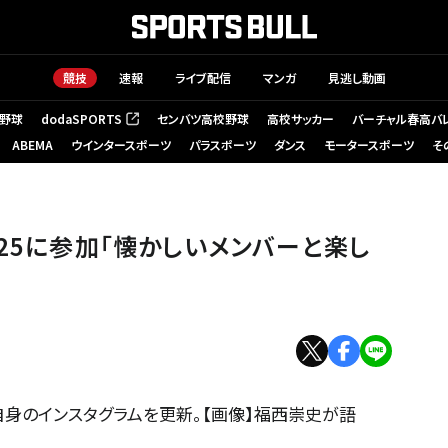
競技
速報
ライブ配信
マンガ
見逃し動画
野球
dodaSPORTS
センバツ高校野球
高校サッカー
バーチャル春高バ
（新しいタブで開く）
ABEMA
ウインタースポーツ
パラスポーツ
ダンス
モータースポーツ
そ
025に参加「懐かしいメンバーと楽し
自身のインスタグラムを更新。【画像】福西崇史が語