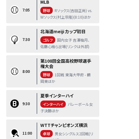
MLB
7:05
野球
Rソックス(吉田正尚) vs.
Wソックス(村上宗隆)(8:10)ほか
北海道meiji カップ初日
7:30
ゴルフ
国内女子 吉澤柚月、
佐藤心結ら出場(リンクは外部)
第108回全国高校野球選手
権大会
8:00
野球
1回戦 東海大甲府 - 鶴
岡東ほか
夏季インターハイ
9:30
インターハイ
バレーボール女
子決勝ほか
WTTチャンピオンズ横浜
11:00
卓球
男女シングルス2回戦(リ