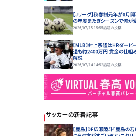
【Jリーグ】秋春制元年が8月開
の年度またぎシーズンで何が
2026/07/15 15:55
話題の投稿
【MLB】村上宗隆はHRダービ
退も約2400万円 賞金の仕組
解説
2026/07/14 14:52
話題の投稿
サッカー
の新着記事
【鹿島】DF広瀬陸斗「鹿島の若
つらの方がすごいぞと」ニヤリ