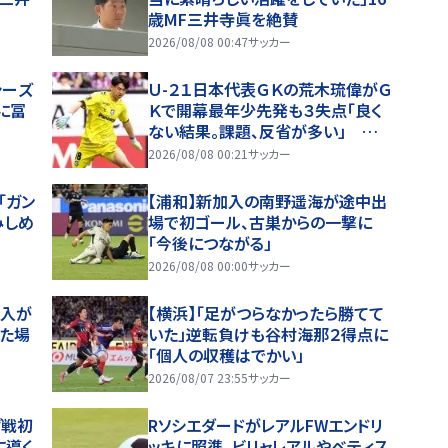
歳MF三井寺眞を絶賛
2026/08/08 00:47
サッカー
シーズ
Ｕ-２１日本代表ＧＫの荒木琉偉がＧ
に冨
Ｋで開幕最年少先発も３失点「良く
ない結果。課題、反省が多い」 ほろ
苦いＪ１デビュー
2026/08/08 00:21
サッカー
「ガン
【浦和】新加入の南野遥海が途中出
みしめ
場で初ゴール、古巣からの一撃に
「今後につながる」
2026/08/08 00:00
サッカー
加入が
【横浜】「足がつらなかったら勝てて
いた場
いた」逆転負けも谷村海那２得点に
「個人の収穫はでかい」
2026/08/07 23:55
サッカー
グ戦初
RソシエダードがレアルFWエンドリ
に導く
ッキに照準、ビリャレアルやベティス