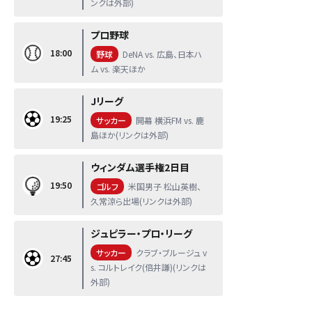
ンクは外部)
プロ野球
18:00
野球
DeNA vs. 広島、日本ハ
ム vs. 楽天ほか
Jリーグ
19:25
サッカー
開幕 横浜FM vs. 鹿
島ほか(リンクは外部)
ウィンダム選手権2日目
19:50
ゴルフ
米国男子 松山英樹、
久常涼ら出場(リンクは外部)
ジュピラー・プロ・リーグ
サッカー
クラブ・ブルージュ v
27:45
s. コルトレイク(倍井謙)(リンクは
外部)