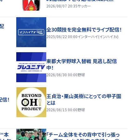
2026/08/07 20:35
サッカー
配
全30競技を完全無料でライブ配信！
2025/06/22 00:00
インターハイ(インハイ.tv)
東都大学野球入替戦 見逃し配信
中！
2026/06/30 00:00
野球
王貞治・栗山英樹にとっての甲子園
配信！
とは
2026/06/15 00:00
野球
“本
「チーム全体をその背中で引っ張っ