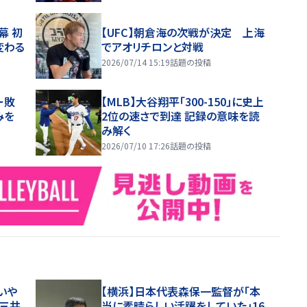
幕 初
【UFC】朝倉海の次戦が決定 上海
変わる
でアオリチロンと対戦
2026/07/14 15:19
話題の投稿
ー敗
【MLB】大谷翔平「300-150」に史上
みを
2位の速さで到達 記録の意味を読
み解く
2026/07/10 17:26
話題の投稿
いや
【横浜】日本代表森保一監督が「本
、三井
当に素晴らしい活躍をしていた」16