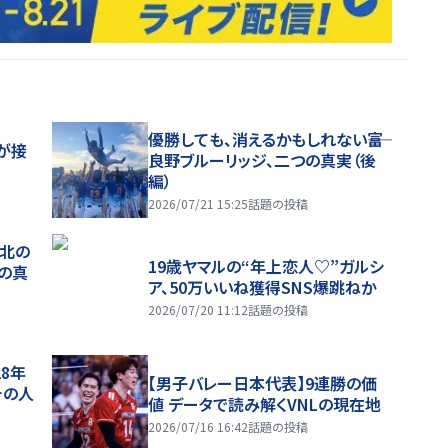
優勝しても、消えるかもしれない――富
が接
良野ブルーリッジ、二つの真実（後
編）
2026/07/21 15:25
話題の投稿
、北の
19歳ヤマルの“年上恋人♡”ガルシ
つの真
ア、50万いいね獲得SNS爆跳ねか
2026/07/20 11:12
話題の投稿
28年
【男子バレー日本代表】9連勝の価
チの人
値 データで読み解くVNLの現在地
2026/07/16 16:42
話題の投稿