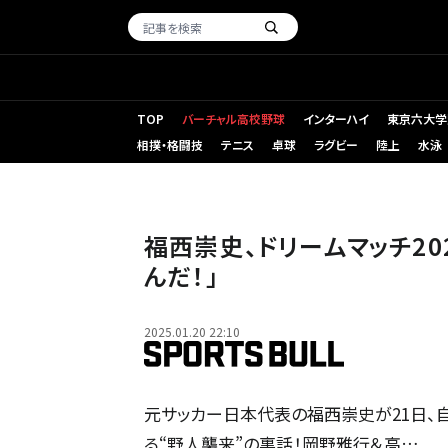
TOP
バーチャル高校野球
インターハイ
東京六大学
相撲・格闘技
テニス
卓球
ラグビー
陸上
水泳
福西崇史、ドリームマッチ2
んだ！」
2025.01.20 22:10
元サッカー日本代表の福西崇史が21日、
る“野人襲来”の裏話！岡野雅行＆高…