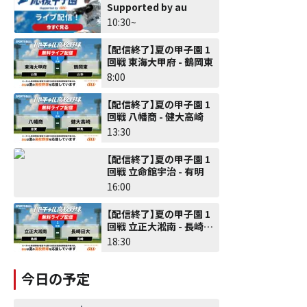
Supported by au
10:30~
【配信終了】夏の甲子園 1
回戦 東海大甲府 - 鶴岡東
8:00
【配信終了】夏の甲子園 1
回戦 八幡商 - 健大高崎
13:30
【配信終了】夏の甲子園 1
回戦 立命館宇治 - 有明
16:00
【配信終了】夏の甲子園 1
回戦 立正大淞南 - 長崎日
大
18:30
今日の予定