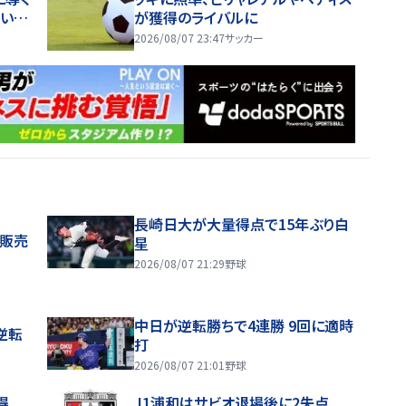
い。
が獲得のライバルに
い」
2026/08/07 23:47
サッカー
長崎日大が大量得点で15年ぶり白
般販売
星
2026/08/07 21:29
野球
中日が逆転勝ちで4連勝 9回に適時
逆転
打
2026/08/07 21:01
野球
得
J1浦和はサビオ退場後に2失点