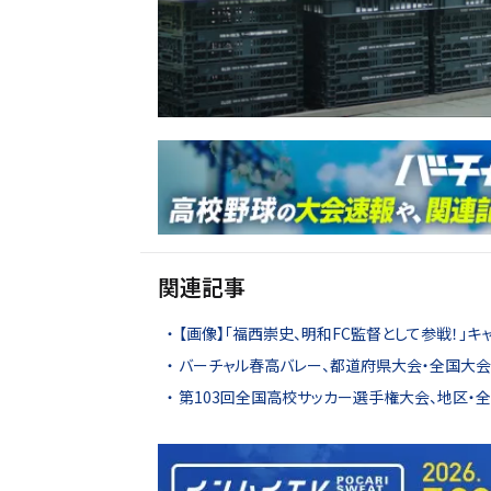
関連記事
【画像】「福西崇史、明和FC監督として参戦！」キ
バーチャル春高バレー、都道府県大会・全国大会4
第103回全国高校サッカー選手権大会、地区・