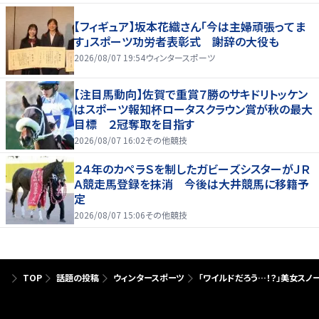
【フィギュア】坂本花織さん「今は主婦頑張ってま
す」スポーツ功労者表彰式 謝辞の大役も
2026/08/07 19:54
ウィンタースポーツ
【注目馬動向】佐賀で重賞７勝のサキドリトッケン
はスポーツ報知杯ロータスクラウン賞が秋の最大
目標 ２冠奪取を目指す
2026/08/07 16:02
その他競技
２４年のカペラＳを制したガビーズシスターがＪＲ
Ａ競走馬登録を抹消 今後は大井競馬に移籍予
定
2026/08/07 15:06
その他競技
TOP
話題の投稿
ウィンタースポーツ
「ワイルドだろう…！？」美女スノ