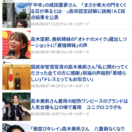
「中卒」の成田童夢さん 「まさか東大の門をくぐ
る日が来るとは…」高卒認定試験に挑戦！ＡＩ採
点結果を公表
2026/08/07 15:55
ウィンタースポーツ
高木菜那、美帆姉妹の「オトナのメイク」蔵出しツ
ーショットに「最強姉妹」の声
2026/08/07 09:36
ウィンタースポーツ
国民栄誉賞受賞の高木美帆さん「私に関わってく
ださった全ての方に感謝」祝福の声殺到「素晴ら
しい」「ドレスとってもお似合い」
2026/08/07 06:16
ウィンタースポーツ
高木美帆さん着用の紺色ワンピースのブランドは
人気女優も公の場で着用 ユニクロコラボも
2026/08/06 23:07
ウィンタースポーツ
「歯並びキレイ」高木美帆さん 八重歯なくなり