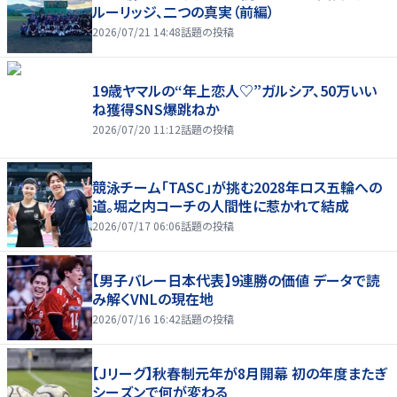
ルーリッジ、二つの真実（前編）
2026/07/21 14:48
話題の投稿
19歳ヤマルの“年上恋人♡”ガルシア、50万いい
ね獲得SNS爆跳ねか
2026/07/20 11:12
話題の投稿
競泳チーム「TASC」が挑む2028年ロス五輪への
道。堀之内コーチの人間性に惹かれて結成
2026/07/17 06:06
話題の投稿
【男子バレー日本代表】9連勝の価値 データで読
み解くVNLの現在地
2026/07/16 16:42
話題の投稿
【Jリーグ】秋春制元年が8月開幕 初の年度またぎ
シーズンで何が変わる