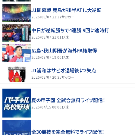
J1開幕戦 鹿島が後半ATに大逆転
2026/08/07 21:37
サッカー
中日が逆転勝ちで4連勝 9回に適時打
2026/08/07 21:01
野球
広島・秋山翔吾が海外FA権取得
2026/08/07 19:00
野球
J1浦和はサビオ退場後に2失点
2026/08/07 20:35
サッカー
夏の甲子園 全試合無料ライブ配信！
2026/04/15 00:00
野球
全30競技を完全無料でライブ配信！