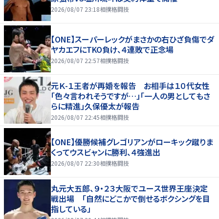
2026/08/07 23:18
相撲格闘技
【ONE】スーパーレックがまさかの右ひざ負傷でダ
ヤカエフにTKO負け、４連敗で正念場
2026/08/07 22:57
相撲格闘技
元Ｋ-１王者が再婚を報告 お相手は１０代女性
「色々言われそうですが…」「一人の男としてもさ
らに精進」久保優太が報告
2026/08/07 22:45
相撲格闘技
【ONE】優勝候補グレゴリアンがローキック蹴りま
くってウスビャンに勝利、４強進出
2026/08/07 22:30
相撲格闘技
丸元大五郎、９・２３大阪でユース世界王座決定
戦出場 「自然にどこかで倒せるボクシングを目
指している」