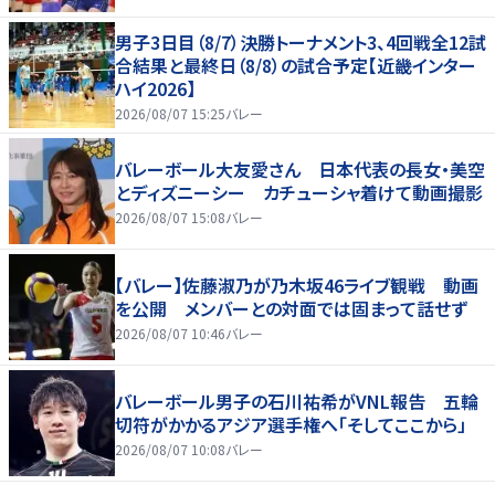
男子3日目（8/7）決勝トーナメント3、4回戦全12試
合結果と最終日（8/8）の試合予定【近畿インター
ハイ2026】
2026/08/07 15:25
バレー
バレーボール大友愛さん 日本代表の長女・美空
とディズニーシー カチューシャ着けて動画撮影
2026/08/07 15:08
バレー
【バレー】佐藤淑乃が乃木坂46ライブ観戦 動画
を公開 メンバーとの対面では固まって話せず
2026/08/07 10:46
バレー
バレーボール男子の石川祐希がVNL報告 五輪
切符がかかるアジア選手権へ「そしてここから」
2026/08/07 10:08
バレー