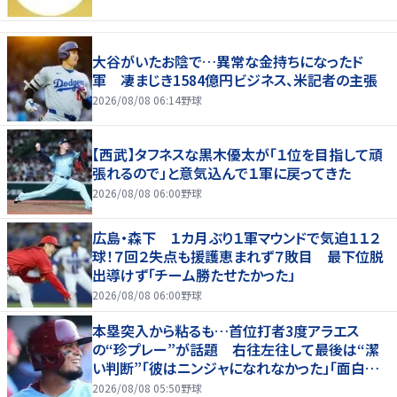
大谷がいたお陰で…異常な金持ちになったド
軍 凄まじき1584億円ビジネス、米記者の主張
2026/08/08 06:14
野球
【西武】タフネスな黒木優太が「１位を目指して頑
張れるので」と意気込んで１軍に戻ってきた
2026/08/08 06:00
野球
広島・森下 １カ月ぶり１軍マウンドで気迫１１２
球！７回２失点も援護恵まれず７敗目 最下位脱
出導けず「チーム勝たせたかった」
2026/08/08 06:00
野球
本塁突入から粘るも…首位打者3度アラエス
の“珍プレー”が話題 右往左往して最後は“潔
い判断”「彼はニンジャになれなかった」「面白すぎ
る」
2026/08/08 05:50
野球