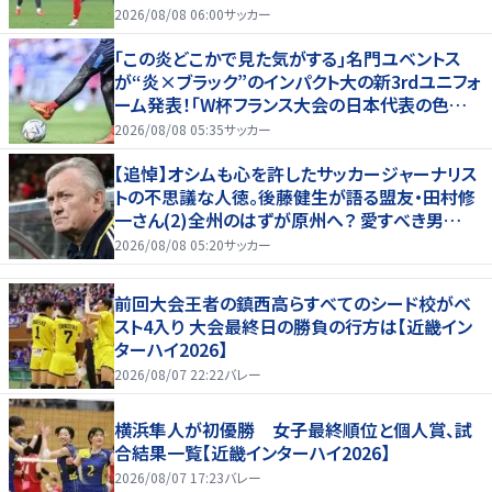
2026/08/08 06:00
サッカー
｢この炎どこかで見た気がする｣名門ユベントス
が“炎×ブラック”のインパクト大の新3rdユニフォ
ーム発表！｢W杯フランス大会の日本代表の色違
いを感じさせる｣
2026/08/08 05:35
サッカー
【追悼】オシムも心を許したサッカージャーナリス
トの不思議な人徳。後藤健生が語る盟友・田村修
一さん(2)全州のはずが原州へ？ 愛すべき男
の“大迷子”伝説
2026/08/08 05:20
サッカー
前回大会王者の鎮西高らすべてのシード校がベ
スト4入り 大会最終日の勝負の行方は【近畿イン
ターハイ2026】
2026/08/07 22:22
バレー
横浜隼人が初優勝 女子最終順位と個人賞、試
合結果一覧【近畿インターハイ2026】
2026/08/07 17:23
バレー