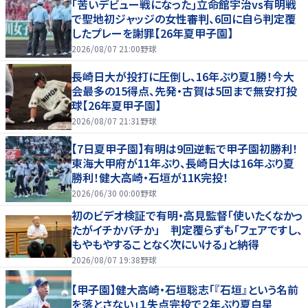
｢苦いデビュー戦になった｣立命館宇治vs有明戦
で聖地初ジャッジの女性審判、6回に自ら判定覆
したプレーを謝罪【26年夏甲子園】
2026/08/07 21:00
野球
長崎日大が投打に圧倒し、16年ぶり夏1勝！今大
会最多の15得点、先発・古賀は5回まで無安打投
球【26年夏甲子園】
2026/08/07 21:31
野球
【7日夏甲子園】有明は9回逆転で甲子園初勝利！
東海大甲府が11年ぶり、長崎日大は16年ぶり夏
勝利！健大高崎・石垣が11K完投！
2026/06/30 00:00
野球
初のビデオ検証で有明・高見監督「使いたくなかっ
たがイチかバチか」 判定覆らずも「フェアですし、
もやもやすることなく次にいける」と納得
2026/08/07 19:38
野球
【甲子園】健大高崎・石垣聡志「『石垣』という名前
を落とさない」１失点完投で２年ぶり夏白星