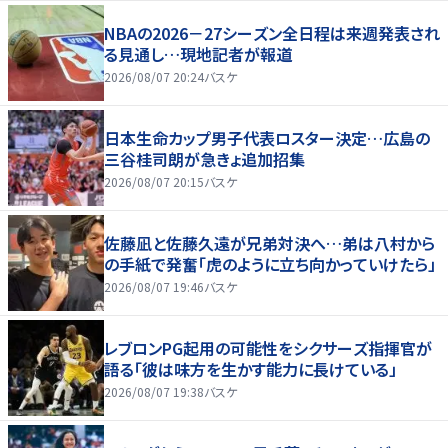
NBAの2026－27シーズン全日程は来週発表され
る見通し…現地記者が報道
2026/08/07 20:24
バスケ
日本生命カップ男子代表ロスター決定…広島の
三谷桂司朗が急きょ追加招集
2026/08/07 20:15
バスケ
佐藤凪と佐藤久遠が兄弟対決へ…弟は八村から
の手紙で発奮「虎のように立ち向かっていけたら」
2026/08/07 19:46
バスケ
レブロンPG起用の可能性をシクサーズ指揮官が
語る「彼は味方を生かす能力に長けている」
2026/08/07 19:38
バスケ