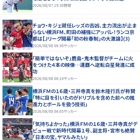
2026/08/07 19:30
野球
チョウ・キジェ就任レッズの吉凶、主力流出が止ま
らない横浜FM、町田の補強にアッパレ！ランコ京
都は【Jリーグ開幕｢初の秋春制｣の大激論】(3)
2026/08/08 06:30
サッカー
「簡単ではないぞ」鹿島・鬼木監督がチームに火
をつけた４本の映像…連覇へ逆転白星発進に成
功
2026/08/08 06:10
サッカー
横浜ＦＭの１６歳・三井寺真を鈴木隆行氏が称賛
「特に目を引いたのがドリブルを含めた前への推
進力とボールを扱う技術」
2026/08/08 06:05
サッカー
「気持ちよかった」横浜ＦＭの１６歳・三井寺真がデ
ビュー戦で新時代開幕１号、副主将・宮市も絶賛
「日本の宝。ヤマルみたい」