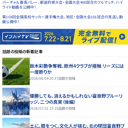
バーチャル春高バレー、都道府県大会・全国大会400試合のフルマッチ、ハイ
ライト動画を公開中！
第103回全国高校サッカー選手権大会、地区・全国大会101試合の見逃し動
画公開中！
話題の投稿
の新着記事
鈴木彩艶争奪戦、欧州4クラブが接触 リーズには
一度断りか
2026/08/04 20:37
話題の投稿
優勝しても、消えるかもしれない――富良野ブルーリ
ッジ、二つの真実（後編）
2026/07/21 15:25
話題の投稿
土に、膝をつく。文化人が挑む、北の球団――富良野ブ