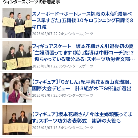
ウィンタースポーツ
の新着記事
スノーボード→ボートレース挑戦の木俣「減量ペ
ース早すぎた」五輪後１０キロランニング日課で８
キロ減
2026/08/07 22:24
ウィンタースポーツ
フィギュアスケート 坂本花織さん引退後初の夏
「主婦頑張ってます（笑）」指導は中野コーチ流！？
「似ちゃっている部分ある」スポーツ功労者文部科
学大臣顕彰・表彰式
2026/08/07 22:05
ウィンタースポーツ
【フィギュア】「りかしん」紀平梨花＆西山真瑚組、
国際大会デビュー 計３組が木下G杯追加選出
2026/08/07 22:04
ウィンタースポーツ
【フィギュア】坂本花織さん「今は主婦頑張ってま
す」スポーツ功労者表彰式 謝辞の大役も
2026/08/07 19:54
ウィンタースポーツ