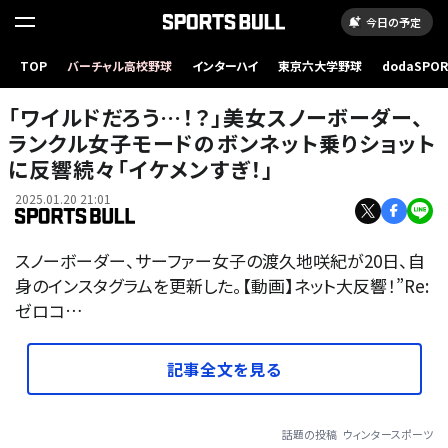
今日の予定
TOP
バーチャル高校野球
インターハイ
東京六大学野球
dodaSPO
（新しいタブ
「ワイルドだろう…！？」美女スノーボーダー、
ランクル女子モードのボンネット乗りショット
に反響続々「イケメンすぎ！」
2025.01.20 21:01
スノーボーダー、サーファー女子の渡久地咲紀が20日、自
身のインスタグラムを更新した。【動画】ネット大反響！”Re:
ゼロコ…
記事全文を見る
話題の投稿
ウィンタースポーツ