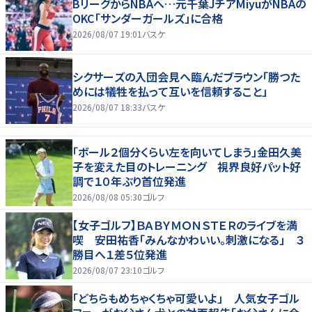
BリーグからNBAへ…元千葉JチアMiyuがNBAの
OKC「サンダーガールズ」に合格
2026/08/07 19:01
バスケ
シクサーズの入団会見へ臨んだブラウン「勝つた
めには犠牲を払って互いを信頼すること」
2026/08/07 18:33
バスケ
「ボール２個分くらい左を向いてしまう」金田久美
子を変えた目のトレーニング 視界良好パット好
調で１０年ぶり首位発進
2026/08/08 05:30
ゴルフ
【女子ゴルフ】ＢＡＢＹＭＯＮＳＴＥＲのライブを満
喫 安田祐香「みんなかわいい。刺激になる」 ３
勝目へ１差５位発進
2026/08/07 23:10
ゴルフ
「どちらもめちゃくちゃ可愛いよ」 人気女子ゴル