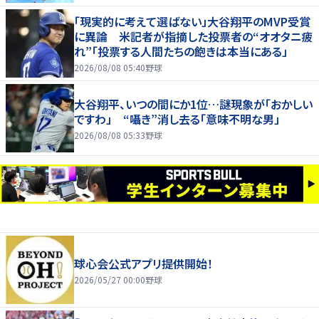
「現実的に考えて選ばない」大谷翔平のMVP受賞
に異論 米記者が指摘した投票者の“オオタニ疲
れ”「投票する人間たちの飽きは本当にある」
2026/08/08 05:40
野球
大谷翔平、いつの間にか1位…謎現象が「おかしい
ですわ」 “囁き”消し去る「意味不明な男」
2026/08/08 05:33
野球
球心会公式アプリ提供開始！
2026/05/27 00:00
野球