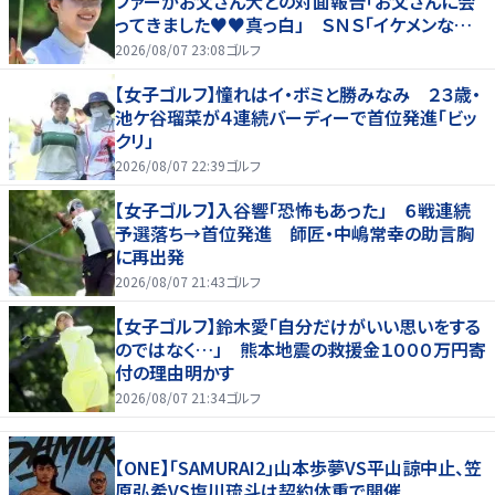
ファーがお父さん犬との対面報告「お父さんに会
ってきました♥♥真っ白」 ＳＮＳ「イケメンなお
父さん」「白戸家入りするんですか？」
2026/08/07 23:08
ゴルフ
【女子ゴルフ】憧れはイ・ボミと勝みなみ ２３歳・
池ケ谷瑠菜が４連続バーディーで首位発進「ビッ
クリ」
2026/08/07 22:39
ゴルフ
【女子ゴルフ】入谷響「恐怖もあった」 ６戦連続
予選落ち→首位発進 師匠・中嶋常幸の助言胸
に再出発
2026/08/07 21:43
ゴルフ
【女子ゴルフ】鈴木愛「自分だけがいい思いをする
のではなく…」 熊本地震の救援金１０００万円寄
付の理由明かす
2026/08/07 21:34
ゴルフ
【ONE】「SAMURAI2」山本歩夢VS平山諒中止、笠
原弘希VS塩川琉斗は契約体重で開催