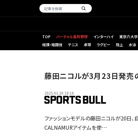
TOP
バーチャル高校野球
インターハイ
東京六大学
相撲・格闘技
テニス
卓球
ラグビー
陸上
水泳
藤田ニコルが3月23日発売の
2025.01.20 18:16
ファッションモデルの藤田ニコルが20日、
CALNAMURアイテムを使…