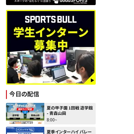
今日の配信
夏の甲子園 1回戦 遊学館
- 青森山田
8:00~
夏季インターハイ バレー