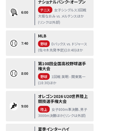
ナショナルバンク・オープン
テニス
女子シングルス3回戦
6:00
大坂なおみ vs. メルテンスほか
(リンクは外部)
MLB
7:40
野球
Dバックス vs. ドジャース
(佐々木先発予定)(10:40)ほか
第108回全国高校野球選手
権大会
8:00
野球
1回戦 英明 - 関東第一
(18:30)ほか
オレゴン2026 U20世界陸上
競技選手権大会
9:00
陸上
女子800m準決勝、男子
3000m決勝ほか(リンクは外部)
夏季インターハイ