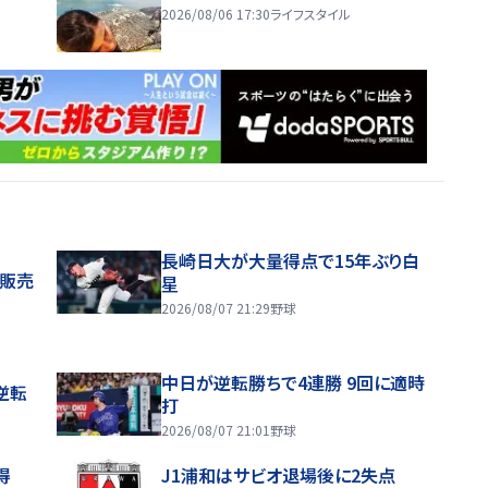
2026/08/06 17:30
ライフスタイル
長崎日大が大量得点で15年ぶり白
般販売
星
2026/08/07 21:29
野球
中日が逆転勝ちで4連勝 9回に適時
逆転
打
2026/08/07 21:01
野球
得
J1浦和はサビオ退場後に2失点