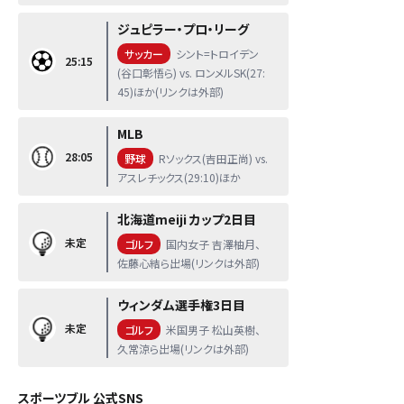
ジュピラー・プロ・リーグ
サッカー
シント=トロイデン
25:15
(谷口彰悟ら) vs. ロンメルSK(27:
45)ほか(リンクは外部)
MLB
28:05
野球
Rソックス(吉田正尚) vs.
アスレチックス(29:10)ほか
北海道meiji カップ2日目
未定
ゴルフ
国内女子 吉澤柚月、
佐藤心結ら出場(リンクは外部)
ウィンダム選手権3日目
未定
ゴルフ
米国男子 松山英樹、
久常涼ら出場(リンクは外部)
スポーツブル 公式SNS