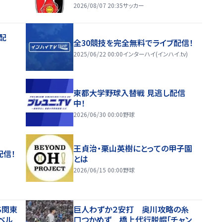
2026/08/07 20:35
サッカー
配
全30競技を完全無料でライブ配信！
2025/06/22 00:00
インターハイ(インハイ.tv)
東都大学野球入替戦 見逃し配信
中！
2026/06/30 00:00
野球
王貞治・栗山英樹にとっての甲子園
配信！
とは
2026/06/15 00:00
野球
S関東
巨人わずか２安打 奥川攻略の糸
ベル
口つかめず 橋上代行脱帽「チャン