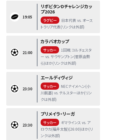
リポビタンDチャレンジカッ
プ2026
19:05
ラグビー
日本代表 vs. オース
トラリア代表(リンクは外部)
カラバオカップ
サッカー
1回戦 コルチェスタ
21:00
ー vs. サウサンプトン(菅原由勢
ら)ほか(リンクは外部)
エールディヴィジ
サッカー
NECナイメヘン(小
23:30
川航基) vs. テルスターほか(リン
クは外部)
プリメイラ・リーガ
サッカー
ギマラインス vs. ア
23:30
ロウカ(福井太智)(26:00)ほか(リ
ンクは外部)