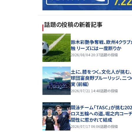
話題の投稿
の新着記事
鈴木彩艶争奪戦、欧州4クラブ
触 リーズには一度断りか
2026/08/04 20:37
話題の投稿
土に、膝をつく。文化人が挑む
球団――富良野ブルーリッジ、二
実（前編）
2026/07/21 14:48
話題の投稿
競泳チーム「TASC」が挑む20
ロス五輪への道。堀之内コー
間性に惹かれて結成
2026/07/17 06:06
話題の投稿