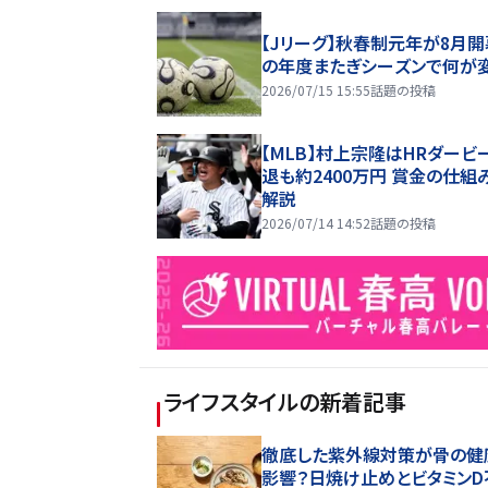
【Jリーグ】秋春制元年が8月開
の年度またぎシーズンで何が
2026/07/15 15:55
話題の投稿
【MLB】村上宗隆はHRダービ
退も約2400万円 賞金の仕組
解説
2026/07/14 14:52
話題の投稿
ライフスタイル
の新着記事
徹底した紫外線対策が骨の健
影響？日焼け止めとビタミンD