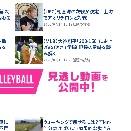
幕 初
【UFC】朝倉海の次戦が決定 上海
変わる
でアオリチロンと対戦
2026/07/14 15:19
話題の投稿
ー敗
【MLB】大谷翔平「300-150」に史上
みを
2位の速さで到達 記録の意味を読
み解く
2026/07/10 17:26
話題の投稿
康に
ウォーキングで痩せるには？何km・
不足
何分歩けばいい？効果的な歩き方