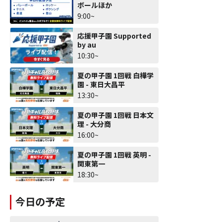
ボールほか
9:00~
応援甲子園 Supported
by au
10:30~
夏の甲子園 1回戦 白樺学
園 - 東日大昌平
13:30~
夏の甲子園 1回戦 日本文
理 - 大分商
16:00~
夏の甲子園 1回戦 英明 -
関東第一
18:30~
今日の予定