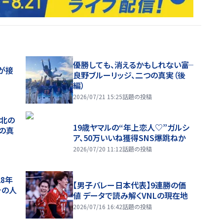
優勝しても、消えるかもしれない――富
が接
良野ブルーリッジ、二つの真実（後
編）
2026/07/21 15:25
話題の投稿
、北の
19歳ヤマルの“年上恋人♡”ガルシ
つの真
ア、50万いいね獲得SNS爆跳ねか
2026/07/20 11:12
話題の投稿
28年
【男子バレー日本代表】9連勝の価
チの人
値 データで読み解くVNLの現在地
2026/07/16 16:42
話題の投稿