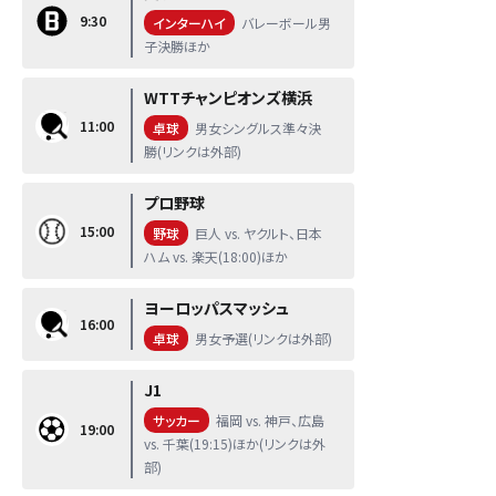
9:30
インターハイ
バレーボール男
子決勝ほか
WTTチャンピオンズ横浜
11:00
卓球
男女シングルス準々決
勝(リンクは外部)
プロ野球
15:00
野球
巨人 vs. ヤクルト、日本
ハム vs. 楽天(18:00)ほか
ヨーロッパスマッシュ
16:00
卓球
男女予選(リンクは外部)
J1
サッカー
福岡 vs. 神戸、広島
19:00
vs. 千葉(19:15)ほか(リンクは外
部)