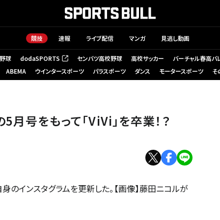
競技
速報
ライブ配信
マンガ
見逃し動画
野球
dodaSPORTS
センバツ高校野球
高校サッカー
バーチャル春高バ
（新しいタブで開く）
ABEMA
ウインタースポーツ
パラスポーツ
ダンス
モータースポーツ
そ
5月号をもって「ViVi」を卒業！？
自身のインスタグラムを更新した。【画像】藤田ニコルが