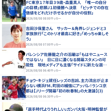
ＦＣ東京１７年目３９歳・森重真人 「唯一の自分
の目標」悲願Ｊ１初優勝へ決意 「ピッチでの存在
価値をどれだけ示せるかが自分の役割」
2026/08/08 08:00
サッカー
吉田沙保里さん サッカー＆角界レジェンドと３
家族旅行「このトリオ最高に好き」「めっちゃ楽しそ
う」
2026/08/08 07:00
サッカー
バレンシア佐藤龍之介の活躍は「もはやニュース
ではない」 日に日に濃くなる開幕スタメンの可
能性 現地メディアも主張「サイドに新たな選択
肢を提供する」
2026/08/08 06:40
サッカー
チョウ・キジェ就任レッズの吉凶、主力流出が止ま
らない横浜FM、町田の補強にアッパレ！ランコ京
都は【Jリーグ開幕｢初の秋春制｣の大激論】(3)
2026/08/08 06:30
サッカー
「選手時代よりうれしい」ガンバ大阪・明神監督が