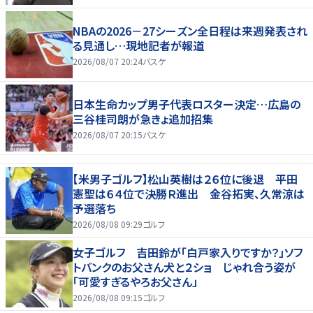
NBAの2026－27シーズン全日程は来週発表され
る見通し…現地記者が報道
2026/08/07 20:24
バスケ
日本生命カップ男子代表ロスター決定…広島の
三谷桂司朗が急きょ追加招集
2026/08/07 20:15
バスケ
【米男子ゴルフ】松山英樹は２６位に後退 平田
憲聖は６４位で決勝Ｒ進出 金谷拓実、久常涼は
予選落ち
2026/08/08 09:29
ゴルフ
女子ゴルフ 吉田鈴が「白戸家入りですか？」ソフ
トバンクのお父さん犬と２ショ じゃれ合う姿が
「可愛すぎるやろお父さん」
2026/08/08 09:15
ゴルフ