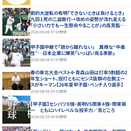
劇的大逆転の有明「できないときは負けるとき」
九回１死の二盗敢行→攻めの姿勢が流れ変える
「小さい力でも一生懸命やることが」の高見監督
「涙が出そうに」
2026/08/08 07:19
野球
甲子園中継で「頭から離れない」 異様な“中毒
性”…日本企業に爆笑「いっぱい見る季節」
2026/08/08 07:07
野球
春の東北大会ベスト4・青森山田は打率5割超の2
年生ショート、投打ともにセンス抜群の左腕エー
スがキーマン【26年夏甲子園・ベンチ入り選手】
2026/08/08 05:55
野球
【甲子園】センバツ８強・英明VS関東４強・関東第
一 ともにハイレベルな投手力／見どころ
2026/06/29 00:00
野球