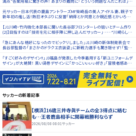
満点”答案用紙に驚きの声！ あまりの難問に「どういう問題なんだこれは」と
戸惑うファンも
元サッカー日本代表の鹿島アントラーズMF柴崎岳の美人アイドル妻、親子で
新年初の推し活！熱狂オタぶりに反響｢納得とか同意とか親近感とかいろい
ろ伝わってくる｣
【J1川崎・竹内強化本部長に聞いた長谷部フロンターレの狙いとチーム作り
(2)】目指すのは「技術を元に相手陣に押し込んだサッカー」……“川崎らし
さ”の言語化作業にも着手
「急にあんな格好になったのでビックリしました」J1川崎の新体制発表会で
長谷部監督の「まさかのドラクエ衣装姿」に新戦力選手も驚き隠せず！「監督
でも関係ないんだ（笑）」と“川崎の洗礼”
「すごく好みのデザイン!!」J3福島が発表した今季着用する「新ユニフォームデ
ザイン」が大絶賛！ 黒い渦巻デザインに「かっこいぃぃぃ好き」「冒険者感あっ
て好き」の声
サッカー
の新着記事
【横浜】16歳三井寺眞チームの全３得点に絡む
も…王者鹿島相手に開幕戦勝利ならず
2026/08/08 08:01
サッカー