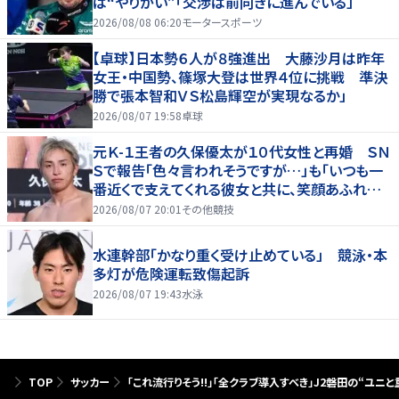
は“やりがい”「交渉は前向きに進んでいる」
2026/08/08 06:20
モータースポーツ
【卓球】日本勢６人が８強進出 大藤沙月は昨年
女王・中国勢、篠塚大登は世界４位に挑戦 準決
勝で張本智和ＶＳ松島輝空が実現なるか」
2026/08/07 19:58
卓球
元Ｋ-１王者の久保優太が１０代女性と再婚 ＳＮ
Ｓで報告「色々言われそうですが…」も「いつも一
番近くで支えてくれる彼女と共に、笑顔あふれる
家庭を築いていきたい」
2026/08/07 20:01
その他競技
水連幹部「かなり重く受け止めている」 競泳・本
多灯が危険運転致傷起訴
2026/08/07 19:43
水泳
TOP
サッカー
「これ流行りそう!!」「全クラブ導入すべき」J2磐田の“ユ