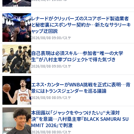
レナードがクリッパーズのスコアボード製造業者
と秘密裏にスポンサー契約か‬…新たなサラリーキ
ャップ迂回説
2026/08/08 09:00
バスケ
自己表現は必須スキル…参加者“唯一の大学
生”が八村主宰プロジェクトで得た気づき
2026/08/08 09:00
バスケ
エネス・カンターがWNBA挑戦を正式に表明…背
景にはトランスジェンダーを巡る議論
2026/08/08 08:09
バスケ
本田蕗以「ジャックをやっつけたい」“大濠対
決”を意識…八村塁主宰『BLACK SAMURAI SU
MMIT 2026』で刺激
2026/08/08 08:00
バスケ