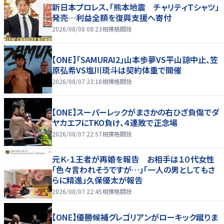
新日本プロレス、「熊本地震 チャリティＴシャツ」
発売…利益全額を復興支援へ寄付
2026/08/08 08:23
相撲格闘技
【ONE】「SAMURAI2」山本歩夢VS平山諒中止、笠
原弘希VS塩川琉斗は契約体重で開催
2026/08/07 23:18
相撲格闘技
【ONE】スーパーレックがまさかの右ひざ負傷でダ
ヤカエフにTKO負け、４連敗で正念場
2026/08/07 22:57
相撲格闘技
元Ｋ-１王者が再婚を報告 お相手は１０代女性
「色々言われそうですが…」「一人の男としてもさ
らに精進」久保優太が報告
2026/08/07 22:45
相撲格闘技
【ONE】優勝候補グレゴリアンがローキック蹴りま