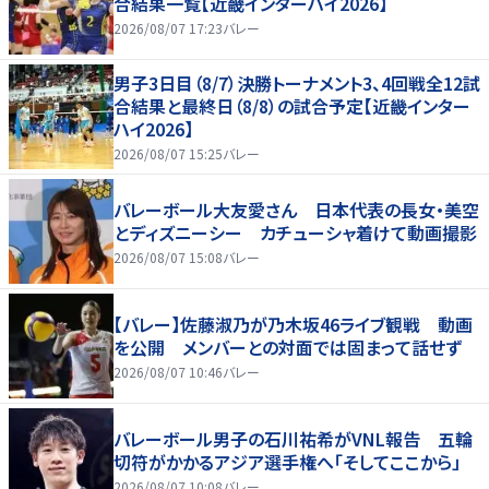
合結果一覧【近畿インターハイ2026】
2026/08/07 17:23
バレー
男子3日目（8/7）決勝トーナメント3、4回戦全12試
合結果と最終日（8/8）の試合予定【近畿インター
ハイ2026】
2026/08/07 15:25
バレー
バレーボール大友愛さん 日本代表の長女・美空
とディズニーシー カチューシャ着けて動画撮影
2026/08/07 15:08
バレー
【バレー】佐藤淑乃が乃木坂46ライブ観戦 動画
を公開 メンバーとの対面では固まって話せず
2026/08/07 10:46
バレー
バレーボール男子の石川祐希がVNL報告 五輪
切符がかかるアジア選手権へ「そしてここから」
2026/08/07 10:08
バレー