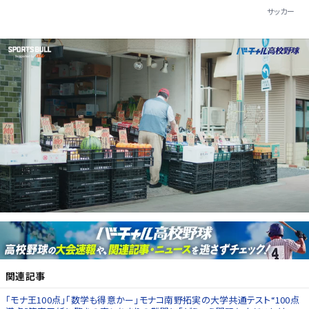
サッカー
関連記事
「モナ王100点」「数学も得意かー」モナコ南野拓実の大学共通テスト“100点