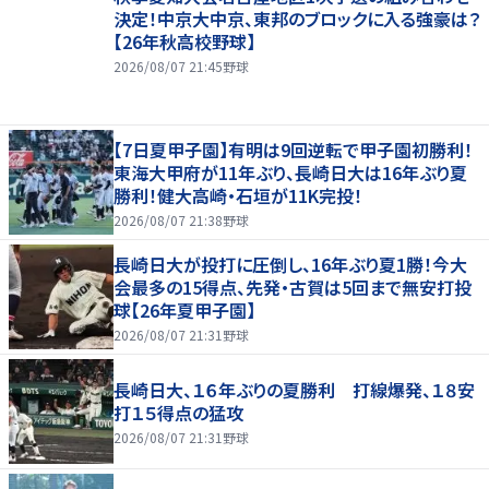
決定！中京大中京、東邦のブロックに入る強豪は？
【26年秋高校野球】
2026/08/07 21:45
野球
【7日夏甲子園】有明は9回逆転で甲子園初勝利！
東海大甲府が11年ぶり、長崎日大は16年ぶり夏
勝利！健大高崎・石垣が11K完投！
2026/08/07 21:38
野球
長崎日大が投打に圧倒し、16年ぶり夏1勝！今大
会最多の15得点、先発・古賀は5回まで無安打投
球【26年夏甲子園】
2026/08/07 21:31
野球
長崎日大、１６年ぶりの夏勝利 打線爆発、１８安
打１５得点の猛攻
2026/08/07 21:31
野球