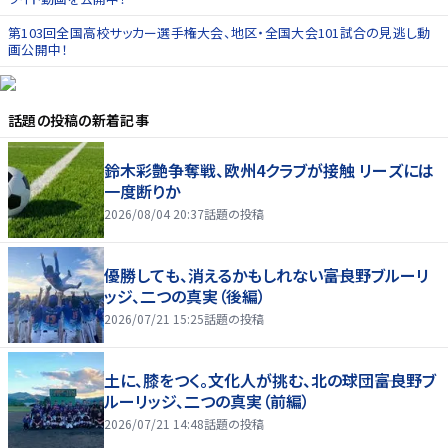
第103回全国高校サッカー選手権大会、地区・全国大会101試合の見逃し動
画公開中！
話題の投稿
の新着記事
鈴木彩艶争奪戦、欧州4クラブが接触 リーズには
一度断りか
2026/08/04 20:37
話題の投稿
優勝しても、消えるかもしれない――富良野ブルーリ
ッジ、二つの真実（後編）
2026/07/21 15:25
話題の投稿
土に、膝をつく。文化人が挑む、北の球団――富良野ブ
ルーリッジ、二つの真実（前編）
2026/07/21 14:48
話題の投稿