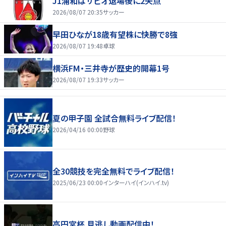
J1浦和はサビオ退場後に2失点
2026/08/07 20:35
サッカー
早田ひなが18歳有望株に快勝で8強
2026/08/07 19:48
卓球
横浜FM・三井寺が歴史的開幕1号
2026/08/07 19:33
サッカー
夏の甲子園 全試合無料ライブ配信！
2026/04/16 00:00
野球
全30競技を完全無料でライブ配信！
2025/06/23 00:00
インターハイ(インハイ.tv)
高円宮杯 見逃し動画配信中！