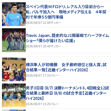
スペイン代表ＭＦロドリ、レアル入り目前から一
転、バルサ加入へ 現地メディア伝える ４年契
約で年俸５５億円準備
2026/08/07 21:00
サッカー
Travis Japan、歴史的なJ1開幕戦でハーフタイム
ショー「僕らが届けたい応援」
2026/08/07 20:43
サッカー
横浜隼人が初優勝 女子最終順位と個人賞、試
合結果一覧【近畿インターハイ2026】
2026/08/07 17:23
バレー
男子3日目（8/7）決勝トーナメント3、4回戦全12試
合結果と最終日（8/8）の試合予定【近畿インター
ハイ2026】
2026/08/07 15:25
バレー