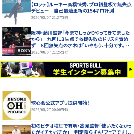
【ロッテ】ルーキー高橋快秀、プロ初登板で無失点
デビュー 自己最速更新の154キロ計測
2026/08/07 21:27
野球
阪神・藤川監督「今までしっかりやってきてました
から」 九回に３失点で救援失敗のドリスを責め
ず ８回無失点の才木は「いやもう、十分です。あ
の回まででも十分な仕事でしたか」
2026/08/07 21:25
野球
球心会公式アプリ提供開始！
2026/05/27 00:00
野球
初のビデオ検証で有明・高見監督「使いたくなかっ
たがイチかバチか」 判定覆らずも「フェアですし、