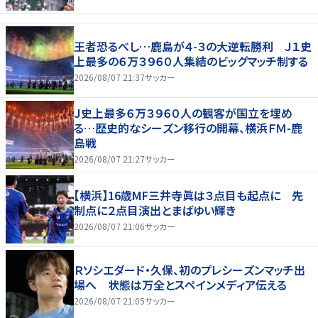
王者恐るべし…鹿島が４-３の大逆転勝利 Ｊ１史
上最多の６万３９６０人集結のビッグマッチ制する
2026/08/07 21:37
サッカー
Ｊ史上最多６万３９６０人の観客が国立を埋め
る…歴史的なシーズン移行の開幕、横浜ＦＭ-鹿
島戦
2026/08/07 21:27
サッカー
【横浜】16歳MF三井寺眞は３点目も起点に 先
制点に２点目演出とまばゆい輝き
2026/08/07 21:06
サッカー
Ｒソシエダード・久保、初のプレシーズンマッチ出
場へ 状態は万全とスペインメディア伝える
2026/08/07 21:05
サッカー