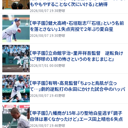
もやもやすることなく次にいける」と納得
2026/08/07 19:38
野球
【甲子園】健大高崎・石垣聡志「『石垣』という名前
を落とさない」１失点完投で２年ぶり夏白星
2026/08/07 19:30
野球
【甲子園】立命館宇治・里井祥吾監督 逆転負け
に「野球の１球の怖さというのをまじまじと」
2026/07/01 00:00
野球
【甲子園】有明・高見監督「ちょっと鳥肌が立っ
て…」劇的逆転打の永田にかけた試合中のハッパ
2026/08/07 19:45
野球
【甲子園】八幡商が15年ぶり聖地白星逃す「調子
自体は悪くなかったけど」エース田上晴也６失点
2026/08/07 19:46
野球