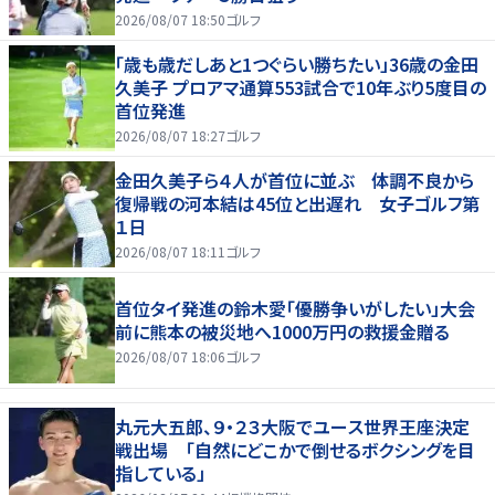
2026/08/07 18:50
ゴルフ
「歳も歳だしあと1つぐらい勝ちたい」36歳の金田
久美子 プロアマ通算553試合で10年ぶり5度目の
首位発進
2026/08/07 18:27
ゴルフ
金田久美子ら４人が首位に並ぶ 体調不良から
復帰戦の河本結は45位と出遅れ 女子ゴルフ第
１日
2026/08/07 18:11
ゴルフ
首位タイ発進の鈴木愛「優勝争いがしたい」大会
前に熊本の被災地へ1000万円の救援金贈る
2026/08/07 18:06
ゴルフ
丸元大五郎、９・２３大阪でユース世界王座決定
戦出場 「自然にどこかで倒せるボクシングを目
指している」