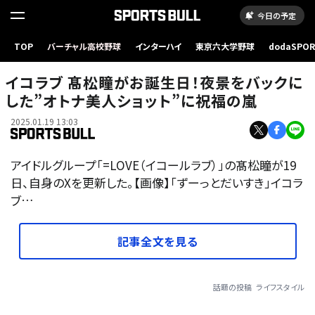
今日の予定
TOP
バーチャル高校野球
インターハイ
東京六大学野球
dodaSPO
（新しいタブ
イコラブ 髙松瞳がお誕生日！夜景をバックに
した”オトナ美人ショット”に祝福の嵐
2025.01.19 13:03
アイドルグループ「=LOVE（イコールラブ）」の髙松瞳が19
日、自身のXを更新した。【画像】「ずーっとだいすき」イコラ
ブ…
記事全文を見る
話題の投稿
ライフスタイル