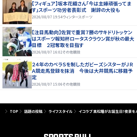
【フィギュア】坂本花織さん「今は主婦頑張ってま
す」スポーツ功労者表彰式 謝辞の大役も
2026/08/07 19:54
ウィンタースポーツ
【注目馬動向】佐賀で重賞７勝のサキドリトッケン
はスポーツ報知杯ロータスクラウン賞が秋の最大
目標 ２冠奪取を目指す
2026/08/07 16:02
その他競技
２４年のカペラＳを制したガビーズシスターがＪＲ
Ａ競走馬登録を抹消 今後は大井競馬に移籍予
定
2026/08/07 15:06
その他競技
TOP
話題の投稿
ライフスタイル
イコラブ 髙松瞳がお誕生日！夜景を