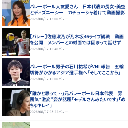
バレーボール大友愛さん 日本代表の長女・美空
とディズニーシー カチューシャ着けて動画撮影
2026/08/07 15:08
バレー
【バレー】佐藤淑乃が乃木坂46ライブ観戦 動画
を公開 メンバーとの対面では固まって話せず
2026/08/07 10:46
バレー
バレーボール男子の石川祐希がVNL報告 五輪
切符がかかるアジア選手権へ「そしてここから」
2026/08/07 10:08
バレー
「誰かと思って…」元バレーボール日本代表 雰
囲気“激変”姿が話題「モデルさんみたいです」「め
ちゃキレイ」
2026/08/07 05:22
バレー