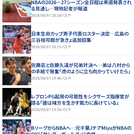
NBAの2026－27シーズン全日程は来週発表され
る見通し…現地記者が報道
2026/08/07 20:24
バスケ
日本生命カップ男子代表ロスター決定…広島の
三谷桂司朗が急きょ追加招集
2026/08/07 20:15
バスケ
佐藤凪と佐藤久遠が兄弟対決へ…弟は八村から
の手紙で発奮「虎のように立ち向かっていけたら」
2026/08/07 19:46
バスケ
レブロンPG起用の可能性をシクサーズ指揮官が
語る「彼は味方を生かす能力に長けている」
2026/08/07 19:38
バスケ
BリーグからNBAへ…元千葉JチアMiyuがNBAの
OKC「サンダーガールズ」に合格