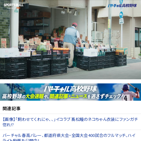
関連記事
【画像】「飼わせてくれにゃ、、」イコラブ 髙松瞳のネコちゃん衣装にファンガチ
惚れ!?
バーチャル春高バレー、都道府県大会・全国大会400試合のフルマッチ、ハイ
ライト動画を公開中！