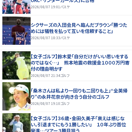
2026/08/07 19:01
バスケ
シクサーズの入団会見へ臨んだブラウン「勝つた
めには犠牲を払って互いを信頼すること」
2026/08/07 18:33
バスケ
【女子ゴルフ】鈴木愛「自分だけがいい思いをする
のではなく…」 熊本地震の救援金１０００万円寄
付の理由明かす
2026/08/07 21:34
ゴルフ
「桑木さんは私より一回りも二回りも上」“全英帰
り”の永井花奈が向き合う自分のゴルフ
2026/08/07 19:10
ゴルフ
【女子ゴルフ】３６歳・金田久美子「衰えは感じな
い。引退までにもう１勝したい」 １０年ぶり首位
発進…ツアー３勝目狙う