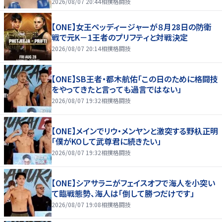
2026/08/07 20:44
相撲格闘技
【ONE】女王ペッディージャーが８月28日の防衛
戦で元K－1王者のプリフティと対戦決定
2026/08/07 20:14
相撲格闘技
【ONE】SB王者・都木航佑「この日のために格闘技
をやってきたと言っても過言ではない」
2026/08/07 19:32
相撲格闘技
【ONE】メインでリウ・メンヤンと激突する野杁正明
「僕がKOして武尊君に続きたい」
2026/08/07 19:32
相撲格闘技
【ONE】シアサラニがフェイスオフで海人を小突い
て臨戦態勢、海人は「倒して勝つだけです」
2026/08/07 19:08
相撲格闘技