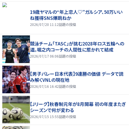
19歳ヤマルの“年上恋人♡”ガルシア、50万いい
ね獲得SNS爆跳ねか
2026/07/20 11:12
話題の投稿
競泳チーム「TASC」が挑む2028年ロス五輪への
道。堀之内コーチの人間性に惹かれて結成
2026/07/17 06:06
話題の投稿
【男子バレー日本代表】9連勝の価値 データで読
み解くVNLの現在地
2026/07/16 16:42
話題の投稿
【Jリーグ】秋春制元年が8月開幕 初の年度またぎ
シーズンで何が変わる
2026/07/15 15:55
話題の投稿