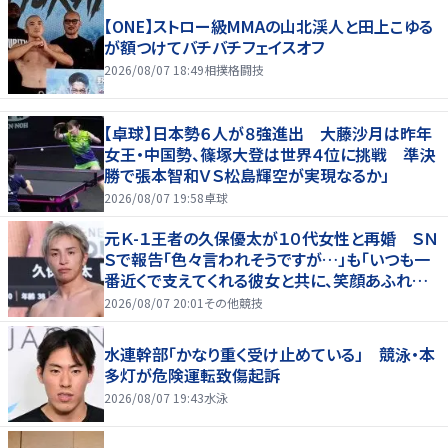
【ONE】ストロー級MMAの山北渓人と田上こゆる
が額つけてバチバチフェイスオフ
2026/08/07 18:49
相撲格闘技
【卓球】日本勢６人が８強進出 大藤沙月は昨年
女王・中国勢、篠塚大登は世界４位に挑戦 準決
勝で張本智和ＶＳ松島輝空が実現なるか」
2026/08/07 19:58
卓球
元Ｋ-１王者の久保優太が１０代女性と再婚 ＳＮ
Ｓで報告「色々言われそうですが…」も「いつも一
番近くで支えてくれる彼女と共に、笑顔あふれる
家庭を築いていきたい」
2026/08/07 20:01
その他競技
水連幹部「かなり重く受け止めている」 競泳・本
多灯が危険運転致傷起訴
2026/08/07 19:43
水泳