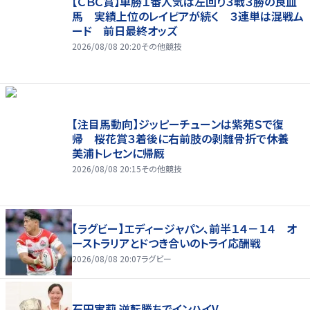
【ＣＢＣ賞】単勝１番人気は左回り３戦３勝の良血
馬 実績上位のレイピアが続く ３連単は混戦ム
ード 前日最終オッズ
2026/08/08 20:20
その他競技
【注目馬動向】ジッピーチューンは紫苑Ｓで復
帰 桜花賞３着後に右前肢の剥離骨折で休養
美浦トレセンに帰厩
2026/08/08 20:15
その他競技
【ラグビー】エディージャパン、前半１４－１４ オ
ーストラリアとドつき合いのトライ応酬戦
2026/08/08 20:07
ラグビー
石田実莉 逆転勝ちでインハイV