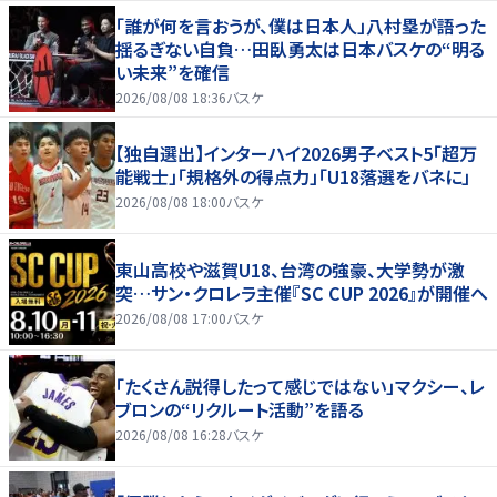
「誰が何を言おうが、僕は日本人」八村塁が語った
揺るぎない自負…田臥勇太は日本バスケの“明る
い未来”を確信
2026/08/08 18:36
バスケ
【独自選出】インターハイ2026男子ベスト5「超万
能戦士」「規格外の得点力」「U18落選をバネに」
2026/08/08 18:00
バスケ
東山高校や滋賀U18、台湾の強豪、大学勢が激
突…サン・クロレラ主催『SC CUP 2026』が開催へ
2026/08/08 17:00
バスケ
「たくさん説得したって感じではない」マクシー、レ
ブロンの“リクルート活動”を語る
2026/08/08 16:28
バスケ