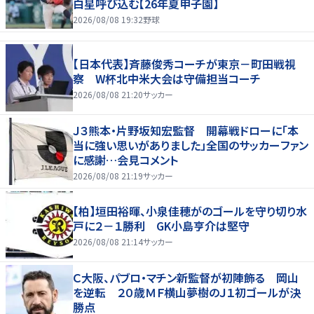
白星呼び込む【26年夏甲子園】
2026/08/08 19:32
野球
【日本代表】斉藤俊秀コーチが東京－町田戦視
察 W杯北中米大会は守備担当コーチ
2026/08/08 21:20
サッカー
Ｊ３熊本・片野坂知宏監督 開幕戦ドローに「本
当に強い思いがありました」全国のサッカーファン
に感謝…会見コメント
2026/08/08 21:19
サッカー
【柏】垣田裕暉、小泉佳穂がのゴールを守り切り水
戸に２－１勝利 GK小島亨介は堅守
2026/08/08 21:14
サッカー
Ｃ大阪、パブロ・マチン新監督が初陣飾る 岡山
を逆転 ２０歳ＭＦ横山夢樹のＪ１初ゴールが決
勝点