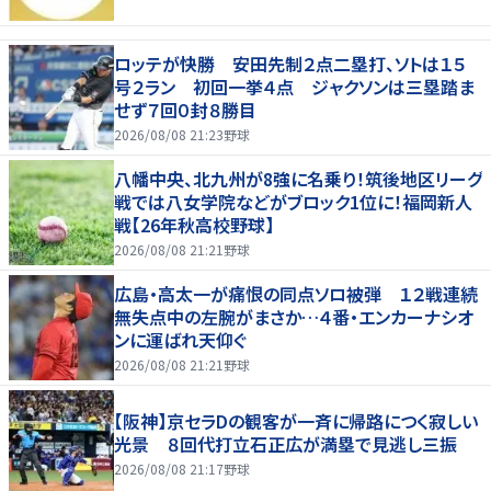
ロッテが快勝 安田先制２点二塁打、ソトは１５
号２ラン 初回一挙４点 ジャクソンは三塁踏ま
せず７回０封８勝目
2026/08/08 21:23
野球
八幡中央、北九州が8強に名乗り！筑後地区リーグ
戦では八女学院などがブロック1位に！福岡新人
戦【26年秋高校野球】
2026/08/08 21:21
野球
広島・高太一が痛恨の同点ソロ被弾 １２戦連続
無失点中の左腕がまさか…４番・エンカーナシオ
ンに運ばれ天仰ぐ
2026/08/08 21:21
野球
【阪神】京セラDの観客が一斉に帰路につく寂しい
光景 ８回代打立石正広が満塁で見逃し三振
2026/08/08 21:17
野球