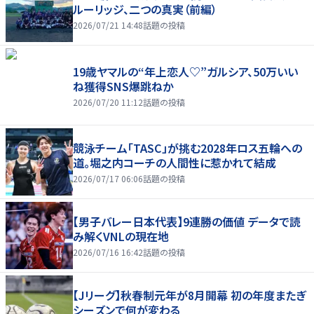
ルーリッジ、二つの真実（前編）
2026/07/21 14:48
話題の投稿
19歳ヤマルの“年上恋人♡”ガルシア、50万いい
ね獲得SNS爆跳ねか
2026/07/20 11:12
話題の投稿
競泳チーム「TASC」が挑む2028年ロス五輪への
道。堀之内コーチの人間性に惹かれて結成
2026/07/17 06:06
話題の投稿
【男子バレー日本代表】9連勝の価値 データで読
み解くVNLの現在地
2026/07/16 16:42
話題の投稿
【Jリーグ】秋春制元年が8月開幕 初の年度またぎ
シーズンで何が変わる