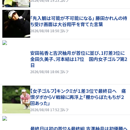
2026/08/08 19:23
ゴルフ
「先入観は可能が不可能になる」 藤田かれんの待
ち受け画面は大谷翔平を育てた言葉
2026/08/08 18:50
ゴルフ
安田祐香と吉沢柚月が首位に並び、1打差3位に
金田久美子、河本結は17位 国内女子ゴルフ第2
日
2026/08/08 18:06
ゴルフ
【女子ゴルフ】キンクミが１差３位で最終日へ 痛
恨ダボからＶ戦線に再浮上「棚からぼたもちが２
回あった」
2026/08/08 17:52
ゴルフ
最終日は初の首位＆最終組 吉澤柚月は初優勝へ