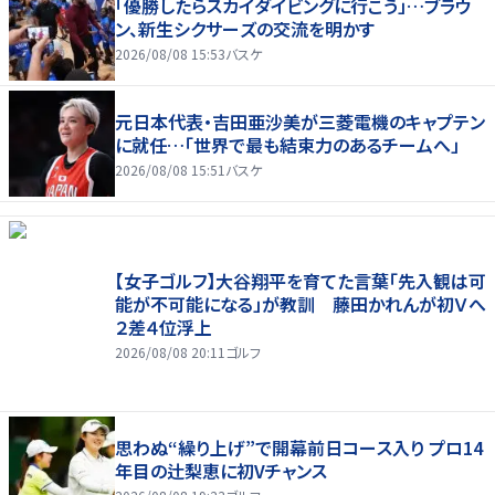
「優勝したらスカイダイビングに行こう」…ブラウ
ン、新生シクサーズの交流を明かす
2026/08/08 15:53
バスケ
元日本代表・吉田亜沙美が三菱電機のキャプテン
に就任…「世界で最も結束力のあるチームへ」
2026/08/08 15:51
バスケ
【女子ゴルフ】大谷翔平を育てた言葉「先入観は可
能が不可能になる」が教訓 藤田かれんが初Ｖへ
２差４位浮上
2026/08/08 20:11
ゴルフ
思わぬ“繰り上げ”で開幕前日コース入り プロ14
年目の辻梨恵に初Vチャンス