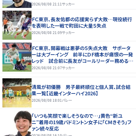
2026/08/08 21:11
サッカー
ＦＣ東京、長友佑都の応援実らず大敗…現役続行
を表明した一戦で町田に大量５失点
2026/08/08 21:09
サッカー
ＦＣ東京、開幕戦は悪夢の５失点大敗 サポータ
ーは大ブーイング 前半にＤＦ橋本が痛恨の一発
レッド 試合前に長友がコールリーダー務めるも
実らず
2026/08/08 21:07
サッカー
清風が初優勝 男子最終順位と個人賞、試合結
果一覧【近畿インターハイ2026】
2026/08/08 18:01
バレー
「いつも笑顔で楽しそうなので…」黄色“新ユ
ニ”着用の19歳バドミントン女子に「CMきそう」フ
ァン続々反応
2026/08/08 16:10
バレー