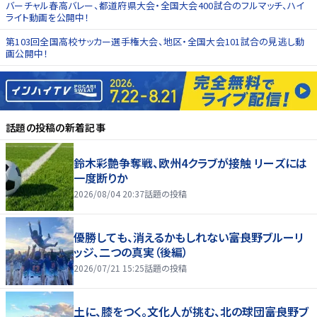
バーチャル春高バレー、都道府県大会・全国大会400試合のフルマッチ、ハイ
ライト動画を公開中！
第103回全国高校サッカー選手権大会、地区・全国大会101試合の見逃し動
画公開中！
話題の投稿
の新着記事
鈴木彩艶争奪戦、欧州4クラブが接触 リーズには
一度断りか
2026/08/04 20:37
話題の投稿
優勝しても、消えるかもしれない――富良野ブルーリ
ッジ、二つの真実（後編）
2026/07/21 15:25
話題の投稿
土に、膝をつく。文化人が挑む、北の球団――富良野ブ