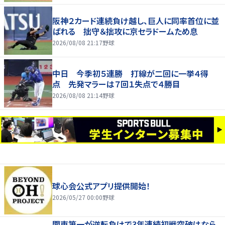
阪神２カード連続負け越し、巨人に同率首位に並
ばれる 拙守＆拙攻に京セラドームため息
2026/08/08 21:17
野球
中日 今季初５連勝 打線が二回に一挙４得
点 先発マラーは７回１失点で４勝目
2026/08/08 21:14
野球
球心会公式アプリ提供開始！
2026/05/27 00:00
野球
関東第一が逆転負けで3年連続初戦突破はなら