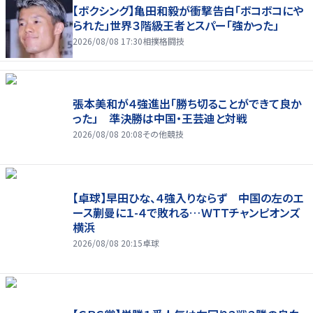
【ボクシング】亀田和毅が衝撃告白「ボコボコにや
られた」世界３階級王者とスパー「強かった」
2026/08/08 17:30
相撲格闘技
張本美和が４強進出「勝ち切ることができて良か
った」 準決勝は中国・王芸迪と対戦
2026/08/08 20:08
その他競技
【卓球】早田ひな、４強入りならず 中国の左のエ
ース蒯曼に１-４で敗れる…ＷＴＴチャンピオンズ
横浜
2026/08/08 20:15
卓球