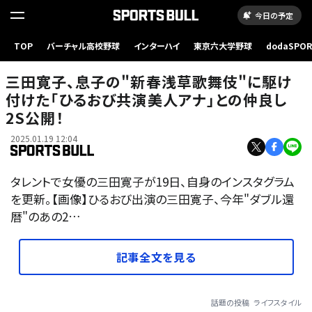
今日の予定
TOP
バーチャル高校野球
インターハイ
東京六大学野球
dodaSPO
（新しいタブ
三田寛子、息子の"新春浅草歌舞伎"に駆け
付けた「ひるおび共演美人アナ」との仲良し
2S公開！
2025.01.19 12:04
タレントで女優の三田寛子が19日、自身のインスタグラム
を更新。【画像】ひるおび出演の三田寛子、今年"ダブル還
暦"のあの2…
記事全文を見る
話題の投稿
ライフスタイル