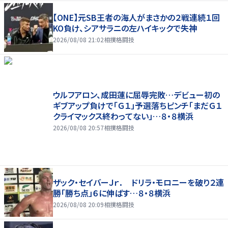
【ONE】元SB王者の海人がまさかの２戦連続１回
KO負け、シアサラニの左ハイキックで失神
2026/08/08 21:02
相撲格闘技
ウルフアロン、成田蓮に屈辱完敗…デビュー初の
ギブアップ負けで「Ｇ１」予選落ちピンチ「まだＧ１
クライマックス終わってない」…８・８横浜
2026/08/08 20:57
相撲格闘技
ザック・セイバーＪｒ． ドリラ・モロニーを破り２連
勝「勝ち点」６に伸ばす…８・８横浜
2026/08/08 20:09
相撲格闘技