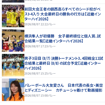
前回大会王者の鎮西高らすべてのシード校がベ
スト4入り 大会最終日の勝負の行方は【近畿イン
ターハイ2026】
2026/08/07 22:22
バレー
横浜隼人が初優勝 女子最終順位と個人賞、試
合結果一覧【近畿インターハイ2026】
2026/08/07 17:23
バレー
男子3日目（8/7）決勝トーナメント3、4回戦全12試
合結果と最終日（8/8）の試合予定【近畿インター
ハイ2026】
2026/08/07 15:25
バレー
バレーボール大友愛さん 日本代表の長女・美空
とディズニーシー カチューシャ着けて動画撮影
2026/08/07 15:08
バレー