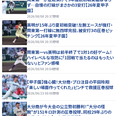
ず…自慢の打線がまさかの3安打【26年夏甲子
園】
2026/08/08 20:37
野球
英明が15年ぶり夏初戦突破！左腕エースが強打・
関東第一打線に無四球完投、被安打3の圧巻ピッ
チング【26年夏甲子園】
2026/08/08 20:35
野球
関東第一vs英明は前半終了で1対1の好ゲーム！
ハイレベルな攻防に「1回戦で当たるのはもったい
ない」とファン感嘆
2026/08/08 20:04
野球
【甲子園】強心臓！大分商・プロ注目の平田玲翔
「楽しい場面作ってくれた」ピンチで救援圧巻投球
2026/06/23 00:00
野球
大分商が今大会の公立勢初勝利！"大分の怪
腕"が151キロ計測の圧巻投球、同校29年ぶりの