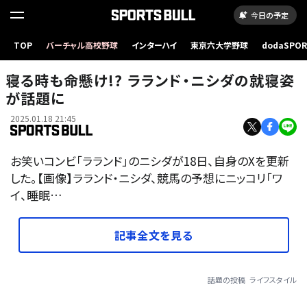
今日の予定
TOP
バーチャル高校野球
インターハイ
東京六大学野球
dodaSPO
（新しいタブ
寝る時も命懸け!? ラランド・ニシダの就寝姿
が話題に
2025.01.18 21:45
お笑いコンビ「ラランド」のニシダが18日、自身のXを更新
した。【画像】ラランド・ニシダ、競馬の予想にニッコリ「ワ
イ、睡眠…
記事全文を見る
話題の投稿
ライフスタイル