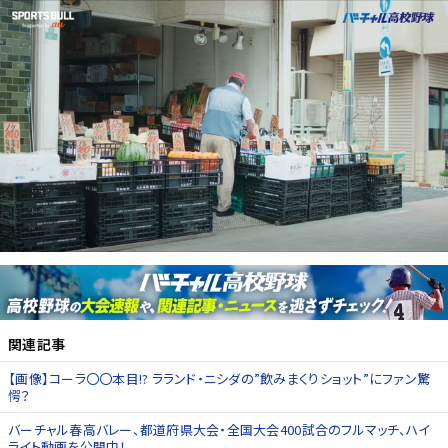
関連記事
【画像】コーラ〇〇本目!? ラランド・ニシダの”飲みまくりショット”にファン驚
愕？
バーチャル春高バレー、都道府県大会・全国大会400試合のフルマッチ、ハイ
ライト動画を公開中！