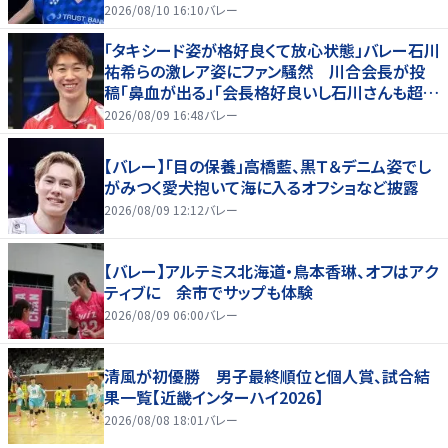
2026/08/10 16:10
バレー
「タキシード姿が格好良くて放心状態」バレー石川
祐希らの激レア姿にファン騒然 川合会長が投
稿「鼻血が出る」「会長格好良いし石川さんも超格
好いい」
2026/08/09 16:48
バレー
【バレー】「目の保養」高橋藍、黒Ｔ＆デニム姿でし
がみつく愛犬抱いて海に入るオフショなど披露
2026/08/09 12:12
バレー
【バレー】アルテミス北海道・鳥本香琳、オフはアク
ティブに 余市でサップも体験
2026/08/09 06:00
バレー
清風が初優勝 男子最終順位と個人賞、試合結
果一覧【近畿インターハイ2026】
2026/08/08 18:01
バレー