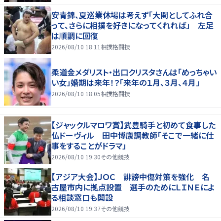
安青錦、夏巡業休場は考えず「大関としてふれ合
って、さらに相撲を好きになってくれれば」 左足
は順調に回復
2026/08/10 18:11
相撲格闘技
柔道金メダリスト・出口クリスタさんは「めっちゃい
い女」婚期は来年！？「来年の１月、３月、４月」
2026/08/10 18:05
相撲格闘技
【ジャックルマロワ賞】武豊騎手と初めて食事した
仏ドーヴィル 田中博康調教師「そこで一緒に仕
事をすることがドラマ」
2026/08/10 19:30
その他競技
【アジア大会】ＪＯＣ 誹謗中傷対策を強化 名
古屋市内に拠点設置 選手のためにＬＩＮＥによ
る相談窓口も開設
2026/08/10 19:37
その他競技