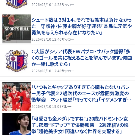
2026/08/10 14:23
サッカー
シュート数は３対１４、それでも熊本は負けなかっ
た 守護神・佐藤史騎が好守連発「県民に元気や
勇気を与えられる存在になりたい」
2026/08/10 12:40
サッカー
Ｃ大阪がシリア代表ＦＷパブロ・サバック獲得「多
くのゴールを共に祝えることを望んでいます。何曲
か一緒に歌えたら」
2026/08/10 12:40
サッカー
「いつもとギャップありすぎて心臓もたない」バレ
ー男子代表２２歳次代のエースが雰囲気激変の
衝撃姿 ネット騒然「待ってくれ」「イケメンすぎる
から話はいってこない」
2026/08/10 19:09
バレー
「可愛さも金メダルですね！」20歳バドミントン女
子、密着“ドアップ”で優勝報告 2週連続Vの快
挙「超絶美少女！間違いなく世界を支配する」