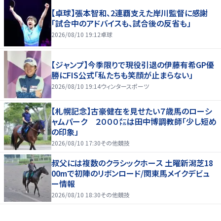
【卓球】張本智和、2連覇支えた岸川監督に感謝
「試合中のアドバイスも、試合後の反省も」
2026/08/10 19:12
卓球
【ジャンプ】今季限りで現役引退の伊藤有希GP優
勝にFIS公式「私たちも笑顔が止まらない」
2026/08/10 19:14
ウィンタースポーツ
【札幌記念】古豪健在を見せたい７歳馬のローシ
ャムパーク ２０００㍍は田中博調教師「少し短め
の印象」
2026/08/10 17:30
その他競技
叔父には複数のクラシックホース 土曜新潟芝18
00mで初陣のリボンロード/関東馬メイクデビュ
ー情報
2026/08/10 18:30
その他競技