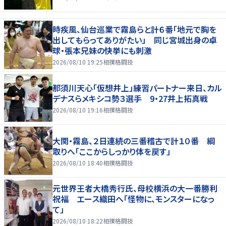
時疾風、仙台巡業で霧島らと計６番「地元で胸を
出してもらってありがたい」 同じ宮城出身の卓
球・張本兄妹の快挙にも刺激
2026/08/10 19:25
相撲格闘技
那須川天心「仮想井上」練習パートナー来日、カル
デナスらメキシコ勢３選手 9・27井上拓真戦
2026/08/10 19:16
相撲格闘技
大関・霧島、２日連続の三番稽古で計１０番 綱
取りへ「ここからしっかり体を戻す」
2026/08/10 18:40
相撲格闘技
元世界王者大橋秀行氏、母校横浜の大一番勝利
祝福 エース織田へ「怪物に、モンスターになっ
て」
2026/08/10 18:22
相撲格闘技