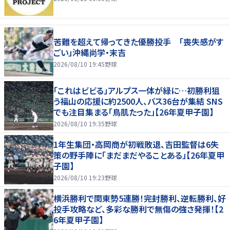
苦難を超えて帰ってきた優勝投手 「喪失感がす
ごい」沖縄尚学・末吉
2026/08/10 19:45
野球
「これはビビる」アルプス一体が緑に…初勝利狙
う福山の応援に約2500人、バス36台が集結 SNS
でも注目集まる「鳥肌たった」【26年夏甲子園】
2026/08/10 19:35
野球
1年生集団・高岡商が初戦敗退、吉田監督は6失
策の野手陣に｢まだまだやることある」【26年夏甲
子園】
2026/08/10 19:23
野球
横浜勝利で関東勢5連勝！完封勝利、逆転勝利、好
投手攻略など、多彩な勝利で無傷の強さ発揮！【2
6年夏甲子園】