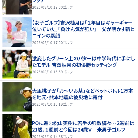
2026/08/10 17:00
ゴルフ
【女子ゴルフ】吉沢柚月は「１年目はギャーギャー
泣いていた」「負けん気が強い」 父が明かす新ヒ
ロインの素顔
2026/08/10 17:00
ゴルフ
激変したグリーン上のパターは中学時代に手にし
たモデル 吉澤柚月の初優勝セッティング
2026/08/10 16:59
ゴルフ
大里桃子が「お～いお茶」などペットボトル1万本
を地元・熊本地震の被災地に寄付
2026/08/10 15:19
ゴルフ
POに進む松山英樹に若手の強敵続々…２週前は
21歳、１週前と今回は24歳Ｖ 米男子ゴルフ
2026/08/10 14:38
ゴルフ