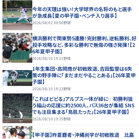
今年の天理は強い！大学球界の名将のもと選手
が急成長【夏の甲子園・ベンチ入り選手】
2026/08/02 00:00
野球
横浜勝利で関東勢5連勝！完封勝利、逆転勝利、好
投手攻略など、多彩な勝利で無傷の強さ発揮！【2
6年夏甲子園】
2026/08/10 19:21
野球
1年生集団・高岡商が初戦敗退、吉田監督は6失
策の野手陣に｢まだまだやることある」【26年夏甲
子園】
2026/08/10 19:23
野球
「これはビビる」アルプス一体が緑に…初勝利狙
う福山の応援に約2500人、バス36台が集結 SNS
でも注目集まる「鳥肌たった」【26年夏甲子園】
2026/08/10 19:35
野球
【甲子園】昨夏覇者・沖縄尚学が初戦敗退 比嘉