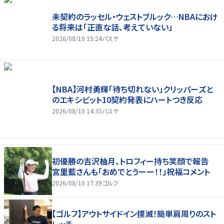
未契約のラッセル・ウェストブルック…NBAにおけ
る将来は「正直な話、考えていない」
2026/08/10 15:24
バスケ
【NBA】河村勇輝「待ち切れない」クリッパーズと
のエキシビット10契約発表にハートつき反応
2026/08/10 14:35
バスケ
初優勝の吉沢柚月、トロフィー持ち笑顔で報告
宮里藍さんも「おめでとうーー！！」祝福コメント
2026/08/10 17:39
ゴルフ
【ゴルフ】アウトサイドイン撲滅！簡単肩周りのスト
レッチ