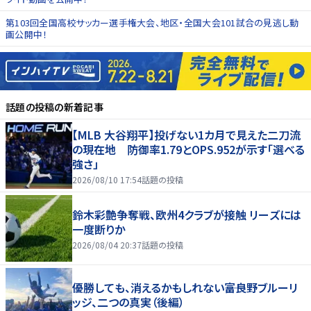
第103回全国高校サッカー選手権大会、地区・全国大会101試合の見逃し動
画公開中！
話題の投稿
の新着記事
【MLB 大谷翔平】投げない1カ月で見えた二刀流
の現在地 防御率1.79とOPS.952が示す「選べる
強さ」
2026/08/10 17:54
話題の投稿
鈴木彩艶争奪戦、欧州4クラブが接触 リーズには
一度断りか
2026/08/04 20:37
話題の投稿
優勝しても、消えるかもしれない――富良野ブルーリ
ッジ、二つの真実（後編）