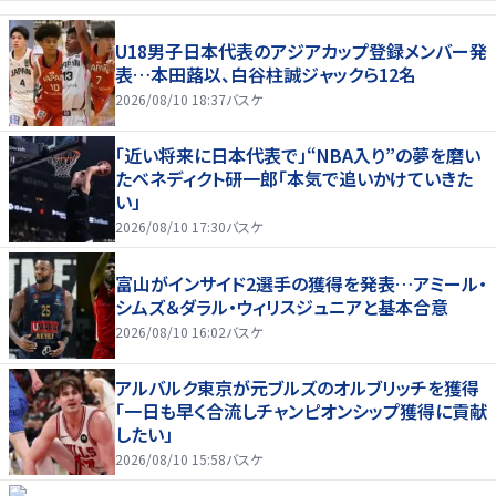
U18男子日本代表のアジアカップ登録メンバー発
表…本田蕗以、白谷柱誠ジャックら12名
2026/08/10 18:37
バスケ
「近い将来に日本代表で」“NBA入り”の夢を磨い
たベネディクト研一郎「本気で追いかけていきた
い」
2026/08/10 17:30
バスケ
富山がインサイド2選手の獲得を発表…アミール・
シムズ＆ダラル・ウィリスジュニアと基本合意
2026/08/10 16:02
バスケ
アルバルク東京が元ブルズのオルブリッチを獲得
「一日も早く合流しチャンピオンシップ獲得に貢献
したい」
2026/08/10 15:58
バスケ