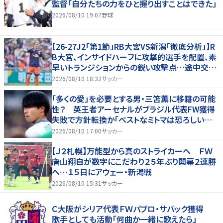
監督「自分たちの力をひと握り出すことはできた」
2026/08/10 19:07
野球
【26-27J2「第1節」RB大宮VS新潟「徹底分析」】R
B大宮、インサイドハーフに攻撃的選手を配置、素
早いトランジションからの鋭い攻撃点…途中交代
での“メッセージ”も(1)
2026/08/10 18:32
サッカー
「多くの愛」を必要とする男・三笘薫に移籍の可能
性？ 英王者アーセナルがブラジル代表FW獲得
失敗で方針転換か「ベストなミトマは恐ろしいほ
ど優れている」
2026/08/10 17:00
サッカー
【Ｊ２札幌】万能型から真のストライカーへ ＦＷ
唐山翔自が数字にこだわり２５年ぶり開幕２連勝
へ…１５日にアウェー・新潟戦
2026/08/10 15:31
サッカー
Ｃ大阪がシリア代表ＦＷパブロ・サバック獲得
歌手としても活動「何曲か一緒に歌えたら」