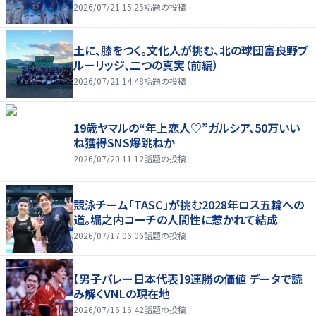
2026/07/21 15:25
話題の投稿
土に、膝をつく。文化人が挑む、北の球団――富良野ブ
ルーリッジ、二つの真実（前編）
2026/07/21 14:48
話題の投稿
19歳ヤマルの“年上恋人♡”ガルシア、50万いい
ね獲得SNS爆跳ねか
2026/07/20 11:12
話題の投稿
競泳チーム「TASC」が挑む2028年ロス五輪への
道。堀之内コーチの人間性に惹かれて結成
2026/07/17 06:06
話題の投稿
【男子バレー日本代表】9連勝の価値 データで読
み解くVNLの現在地
2026/07/16 16:42
話題の投稿