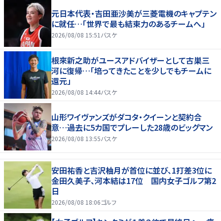
元日本代表・吉田亜沙美が三菱電機のキャプテン
に就任…「世界で最も結束力のあるチームへ」
2026/08/08 15:51
バスケ
根來新之助がユースアドバイザーとして古巣三
河に復帰…「培ってきたことを少しでもチームに
還元」
2026/08/08 14:44
バスケ
山形ワイヴァンズがダコタ・クイーンと契約合
意…過去に5カ国でプレーした28歳のビッグマン
2026/08/08 13:55
バスケ
安田祐香と吉沢柚月が首位に並び、1打差3位に
金田久美子、河本結は17位 国内女子ゴルフ第2
日
2026/08/08 18:06
ゴルフ