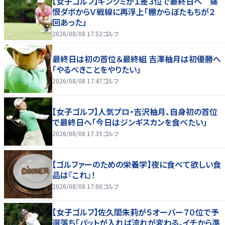
【女子ゴルフ】キンクミが１差３位で最終日へ 痛
恨ダボからＶ戦線に再浮上「棚からぼたもちが２
回あった」
2026/08/08 17:52
ゴルフ
最終日は初の首位＆最終組 吉澤柚月は初優勝へ
「やるべきことをやりたい」
2026/08/08 17:47
ゴルフ
【女子ゴルフ】人気プロ・吉沢柚月、自身初の首位
で最終日へ「今日はジンギスカンを食べたい」
2026/08/08 17:35
ゴルフ
【ゴルファーのための栄養学】夜に食べて欲しい食
品は『これ』！
2026/08/08 17:00
ゴルフ
【女子ゴルフ】佐久間朱莉が５オーバー７０位で予
選落ち「パットが入れば流れが変わる。イチから準