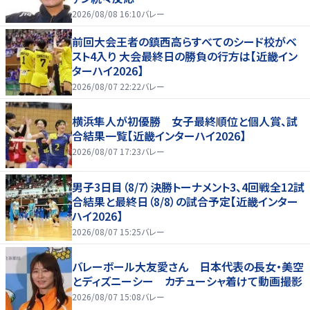
2026/08/08 16:10
バレー
前回大会王者の鎮西高らすべてのシード校がベ
スト4入り 大会最終日の勝負の行方は【近畿イン
ターハイ2026】
2026/08/07 22:22
バレー
横浜隼人が初優勝 女子最終順位と個人賞、試
合結果一覧【近畿インターハイ2026】
2026/08/07 17:23
バレー
男子3日目（8/7）決勝トーナメント3、4回戦全12試
合結果と最終日（8/8）の試合予定【近畿インター
ハイ2026】
2026/08/07 15:25
バレー
バレーボール大友愛さん 日本代表の長女・美空
とディズニーシー カチューシャ着けて動画撮影
2026/08/07 15:08
バレー