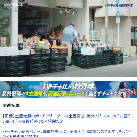
関連記事
【画像】土屋太鳳の姉・チアリーダーの土屋炎伽、海外バカンスでの”お座り・
ショット”を披露！「めっちゃ綺麗だよ…」
バーチャル春高バレー、都道府県大会・全国大会400試合のフルマッチ、ハイ
ライト動画を公開中！