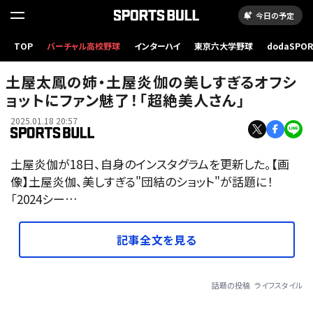
今日の予定
TOP
バーチャル高校野球
インターハイ
東京六大学野球
dodaSPO
（新しいタブ
土屋太鳳の姉・土屋炎伽の美しすぎるオフシ
ョットにファン魅了！「超絶美人さん」
2025.01.18 20:57
土屋炎伽が18日、自身のインスタグラムを更新した。【画
像】土屋炎伽、美しすぎる"団結のショット"が話題に！
「2024シー…
記事全文を見る
話題の投稿
ライフスタイル