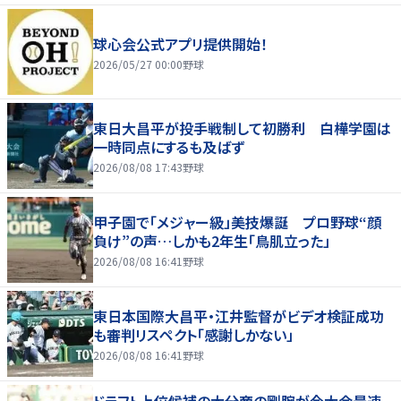
球心会公式アプリ提供開始！
2026/05/27 00:00
野球
東日大昌平が投手戦制して初勝利 白樺学園は
一時同点にするも及ばず
2026/08/08 17:43
野球
甲子園で「メジャー級」美技爆誕 プロ野球“顔
負け”の声…しかも2年生「鳥肌立った」
2026/08/08 16:41
野球
東日本国際大昌平・江井監督がビデオ検証成功
も審判リスペクト「感謝しかない」
2026/08/08 16:41
野球
ドラフト上位候補の大分商の剛腕が今大会最速