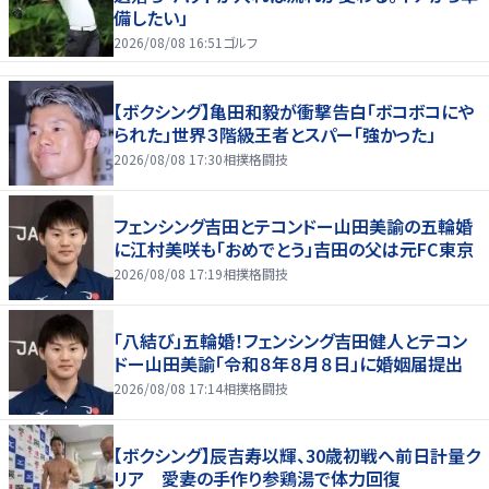
備したい」
2026/08/08 16:51
ゴルフ
【ボクシング】亀田和毅が衝撃告白「ボコボコにや
られた」世界３階級王者とスパー「強かった」
2026/08/08 17:30
相撲格闘技
フェンシング吉田とテコンドー山田美諭の五輪婚
に江村美咲も「おめでとう」吉田の父は元FC東京
2026/08/08 17:19
相撲格闘技
「八結び」五輪婚！フェンシング吉田健人とテコン
ドー山田美諭「令和８年８月８日」に婚姻届提出
2026/08/08 17:14
相撲格闘技
【ボクシング】辰吉寿以輝、30歳初戦へ前日計量ク
リア 愛妻の手作り参鶏湯で体力回復