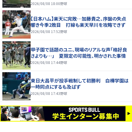
2026/08/08 18:00
野球
【日本ハム】楽天に完敗…加藤貴之、序盤の失点
響き今季2敗目 打線も楽天早川を攻略できず
2026/08/08 17:52
野球
甲子園で話題のユニ、現場のリアルな声「格好良
さよりも…」 夏限定の可能性、明かされた事情
2026/08/08 17:44
野球
東日大昌平が投手戦制して初勝利 白樺学園は
一時同点にするも及ばず
2026/08/08 17:43
野球