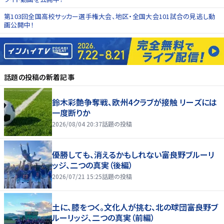
第103回全国高校サッカー選手権大会、地区・全国大会101試合の見逃し動
画公開中！
話題の投稿
の新着記事
鈴木彩艶争奪戦、欧州4クラブが接触 リーズには
一度断りか
2026/08/04 20:37
話題の投稿
優勝しても、消えるかもしれない――富良野ブルーリ
ッジ、二つの真実（後編）
2026/07/21 15:25
話題の投稿
土に、膝をつく。文化人が挑む、北の球団――富良野ブ
ルーリッジ、二つの真実（前編）