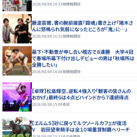
2026/08/08 16:33
相撲格闘技
藤波辰爾、書の腕前披露「闘魂」書き上げ「猪木さ
んに怒鳴られ気弱になったところが『鬼』に…」
2026/08/08 16:31
相撲格闘技
幕下・不動豊が申し合い稽古で８連勝 大学４冠
で春場所幕下付け出しデビューの男は「秋場所は
全勝したい」
2026/08/08 16:08
相撲格闘技
【卓球】松島輝空、逆転４強入り「観客の皆さんの
おかげ」最終Gは４点ビハインドから７連続得点
2026/08/08 15:08
卓球
【エルムＳ】砂に戻ってルクソールカフェが復活
Ｖ 岩田望来騎手は全１０場重賞制覇へリーチ
2026/08/08 15:33
その他競技