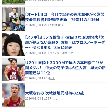
【オート】川口 今月で傘寿の鈴木章夫が公営競
技最年長勝利記録を更新 79歳11カ月16日
2026/08/08 15:09
その他競技
【スノボ】ミラノ五輪旗手・冨田せな、結婚発表「笑
顔が絶えない家庭を」お相手はプロスノーボーダ
ー…令和８年８月８日に発表
2026/08/08 13:36
ウィンタースポーツ
Ｕ２０世界陸上３０００Ｍで早大の本田桜二郎が
銅メダル！ 中大の簡子傑は６位入賞 早大の新
妻遼己は１１位
2026/08/08 13:07
陸上
大坂なおみ 次戦は地元期待の23歳
2026/08/08 11:55
テニス