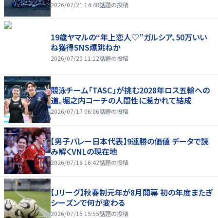
2026/07/21 14:48
話題の投稿
19歳ヤマルの“年上恋人♡”ガルシア、50万いい
ね獲得SNS爆跳ねか
2026/07/20 11:12
話題の投稿
競泳チーム「TASC」が挑む2028年ロス五輪への
道。堀之内コーチの人間性に惹かれて結成
2026/07/17 06:06
話題の投稿
【男子バレー日本代表】9連勝の価値 データで読
み解くVNLの現在地
2026/07/16 16:42
話題の投稿
【Jリーグ】秋春制元年が8月開幕 初の年度またぎ
シーズンで何が変わる
2026/07/15 15:55
話題の投稿