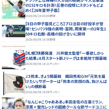
の151キロを計測！圧巻の投球にスタンドもどよ
めく【26年夏甲子園】
2026/06/24 00:00
野球
【8日の甲子園見どころ】プロ注目の好投手が登
場！センバツ8強の英明・冨岡、関東第一の2年生1
50キロ右腕・高橋の投げ合いに期待
2026/08/08 16:56
野球
【札幌】快勝発進 川井健太監督「一番欲しかっ
た結果」８月スタート新Ｊリーグは本拠地で開幕戦
2026/08/08 18:21
サッカー
Ｊ３熊本、きょう開幕戦 織田秀和ＧＭ「元気を届
けたい」サポーターは「熊本の笑顔の為、負けんば
い」の横断幕
2026/08/08 18:08
サッカー
｢なんじゃこりゃあああ｣本田圭佑の古巣ミラン、
漆黒×蛍光レッドの超絶クールな新サードユニに