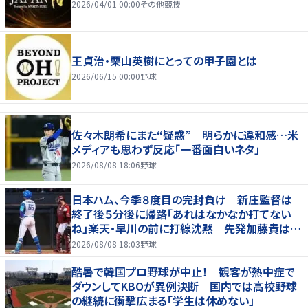
2026/04/01 00:00
その他競技
王貞治・栗山英樹にとっての甲子園とは
2026/06/15 00:00
野球
佐々木朗希にまた“疑惑” 明らかに違和感…米
メディアも思わず反応「一番面白いネタ」
2026/08/08 18:06
野球
日本ハム、今季８度目の完封負け 新庄監督は
終了後５分後に帰路「あれはなかなか打てない
ね」楽天・早川の前に打線沈黙 先発加藤貴は連
勝が８でストップ、７回途中４失点で２敗目
2026/08/08 18:03
野球
酷暑で韓国プロ野球が中止！ 観客が熱中症で
ダウンしてKBOが異例決断 国内では高校野球
の継続に衝撃広まる「学生は休めない」