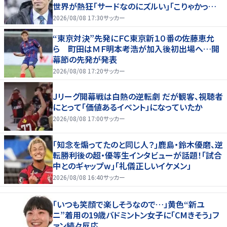
世界が熱狂｢サードなのにズルい｣｢こりゃかっけ
えわ｣
2026/08/08 17:30
サッカー
“東京対決”先発にＦＣ東京新１０番の佐藤恵允
ら 町田はＭＦ明本考浩が加入後初出場へ…開
幕節の先発が発表
2026/08/08 17:20
サッカー
Ｊリーグ開幕戦は白熱の逆転劇 だが観客、視聴者
にとって「価値あるイベント」になっていたか
2026/08/08 17:00
サッカー
｢知念を煽ってたのと同じ人？｣鹿島・鈴木優磨、逆
転勝利後の超・優等生インタビューが話題！｢試合
中とのギャップw｣｢礼儀正しいイケメン」
2026/08/08 16:40
サッカー
「いつも笑顔で楽しそうなので…」黄色“新ユ
ニ”着用の19歳バドミントン女子に「CMきそう」フ
ァン続々反応