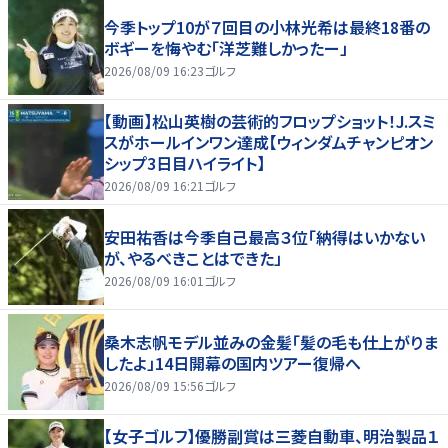
今季トップ10が７回目の小林光希は最終18番の
ボギーを悔やむ「洋芝難しかったー」
2026/08/09 16:23
ゴルフ
【動画】松山英樹の芸術的フロップショット！J.スミ
スがホールインワン達成【ウィンダムチャンピオン
シップ3日目ハイライト】
2026/08/09 16:21
ゴルフ
安田祐香は今季自己最高３位「納得はいかない
が、やるべきことはできた」
2026/08/09 16:01
ゴルフ
桑木志帆モデル並みの金髪「髪の毛も仕上がりま
したよ」14日開幕の国内ツアー復帰へ
2026/08/09 15:56
ゴルフ
【女子ゴルフ】優勝副賞は三菱自動車、明治製品１