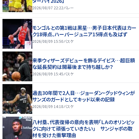
ターハイ2026】
2026/08/07 22:22
バレー
モンゴルとの第1戦は黒星…男子日本代表はカー
ク18得点、ハーパージュニア15得点も及ばず
2026/08/09 15:50
バスケ
来季ウィザーズデビューを飾るデイビス…超巨額
な延長契約は開幕後まで持ち越しか？
2026/08/09 15:45
バスケ
過去30年間で2人目…ジョーダン・グッドウィンが
サンズのガードとしてキッド以来の記録
2026/08/09 14:18
バスケ
八村塁、代表復帰の意向を表明「ＬＡのオリンピッ
クに向けて頑張っていきたい」 サンジャポの取
材を受けた衝撃理由