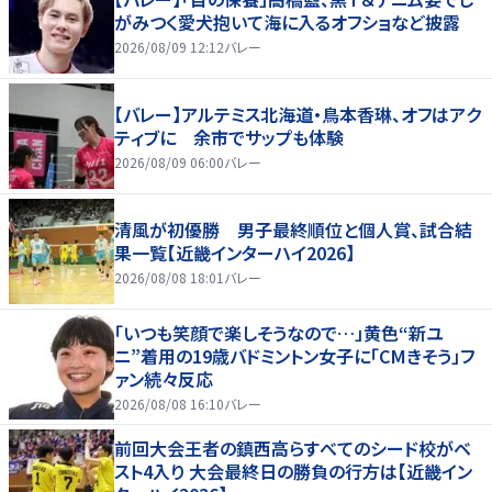
がみつく愛犬抱いて海に入るオフショなど披露
2026/08/09 12:12
バレー
【バレー】アルテミス北海道・鳥本香琳、オフはアク
ティブに 余市でサップも体験
2026/08/09 06:00
バレー
清風が初優勝 男子最終順位と個人賞、試合結
果一覧【近畿インターハイ2026】
2026/08/08 18:01
バレー
「いつも笑顔で楽しそうなので…」黄色“新ユ
ニ”着用の19歳バドミントン女子に「CMきそう」フ
ァン続々反応
2026/08/08 16:10
バレー
前回大会王者の鎮西高らすべてのシード校がベ
スト4入り 大会最終日の勝負の行方は【近畿イン