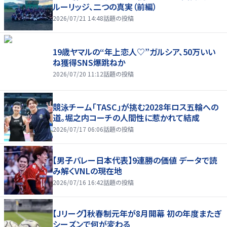
ルーリッジ、二つの真実（前編）
2026/07/21 14:48
話題の投稿
19歳ヤマルの“年上恋人♡”ガルシア、50万いい
ね獲得SNS爆跳ねか
2026/07/20 11:12
話題の投稿
競泳チーム「TASC」が挑む2028年ロス五輪への
道。堀之内コーチの人間性に惹かれて結成
2026/07/17 06:06
話題の投稿
【男子バレー日本代表】9連勝の価値 データで読
み解くVNLの現在地
2026/07/16 16:42
話題の投稿
【Jリーグ】秋春制元年が8月開幕 初の年度またぎ
シーズンで何が変わる