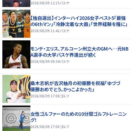
2026/08/09 12:15
バスケ
【独自選出】インターハイ2026女子ベスト5「最強
の6thマン」「冷静沈着な大器」「世界経験を糧に」
2026/08/09 11:41
バスケ
モンテ・エリス、アルコーン州立大のGMへ…元NB
A選手の大学バスケ界進出が続く
2026/08/09 09:34
バスケ
桑木志帆が吉沢柚月の初優勝を祝福「ゆづづ
優勝おめでとう。かっこよかった」
2026/08/09 17:08
ゴルフ
女性ゴルファーのための10分間ゴルフトレーニン
グ！
2026/08/09 17:00
ゴルフ