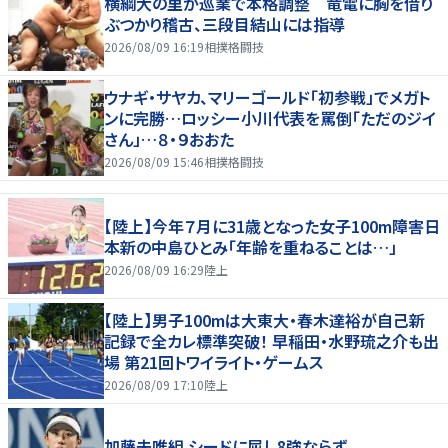
横綱大の里が巡業で本格調整 竜電に胸を借り
ぶつかり稽古、三段目結山には指導
2026/08/09 16:19
相撲格闘技
ウナギ・サヤカ、マリーゴールド「初参戦」でメガト
ンに完勝…ロッシー小川代表を罵倒「ただのジイ
さん」…８・９おおた
2026/08/09 15:46
相撲格闘技
【陸上】今年７月に31歳となった女子100m障害日
本新の中島ひとみ「年齢を重ねることは…」
2026/08/09 16:29
陸上
【陸上】男子100mは大東大・春木達裕が自己新
記録で全カレ標準突破！ 早稲田・水野琉之介も出
場 第21回トワイライト・ゲームス
2026/08/09 17:10
陸上
加藤未唯組 シードに屈し8強ならず