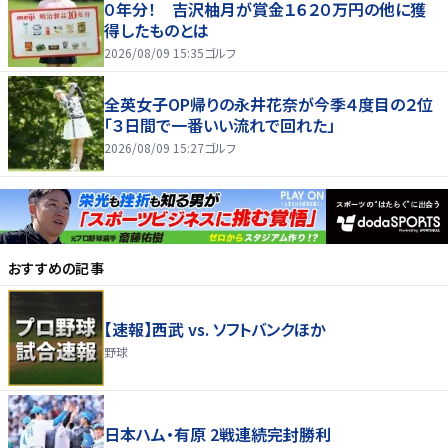
０年分！ 吉沢柚月が賞金１６２０万円の他に獲
得したものとは
2026/08/09 15:35
ゴルフ
全英女子OP帰りの永井花奈が今季４度目の２位
「３日間で一番いい流れで回れた」
2026/08/09 15:27
ゴルフ
おすすめの記事
【速報】西武 vs. ソフトバンクほか
野球
日本ハム・有原 2戦連続完封勝利