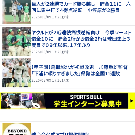
巨人が２連勝でカード勝ち越し 貯金１１に 六
回に集中打で４得点逆転 小笠原が２勝目
2026/08/09 17:20
野球
ヤクルトが２戦連続痛恨逆転負け 今季ワースト
借金１０に 貯金２桁から借金２桁は球団史上３
度目で０９年以来、１７年ぶり
2026/08/09 17:20
野球
【甲子園】鳥取城北が初戦敗退 加藤重雄監督
「下浦に頼りすぎました」県勢は全国11連敗
2026/08/09 17:16
野球
球心会公式アプリ提供開始！