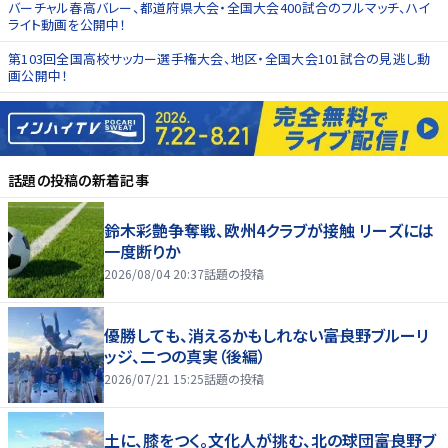
バーチャル春高バレー、都道府県大会・全国大会400試合のフルマッチ、ハイ
ライト動画を公開中！
第103回全国高校サッカー選手権大会、地区・全国大会101試合の見逃し動
画公開中！
話題の投稿
の新着記事
鈴木彩艶争奪戦、欧州4クラブが接触 リーズには
一度断りか
2026/08/04 20:37
話題の投稿
優勝しても、消えるかもしれない――富良野ブルーリ
ッジ、二つの真実（後編）
2026/07/21 15:25
話題の投稿
土に、膝をつく。文化人が挑む、北の球団――富良野ブ