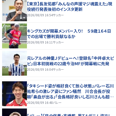
【東京】長友佑都「みんなの声援マジ魂震えた」現
役続行発表後初のインスタ更新
2026/08/09 16:54
サッカー
キングカズが開幕メンバー入り！ ５９歳１６４日
での出場で勝利貢献なるか
2026/08/09 16:11
サッカー
元レアルの神童Ｊデビューへ！登録名「中井卓大ピ
ピ」日本初挑戦の22歳今治MFが開幕戦に先発
2026/08/09 16:04
サッカー
「タキシード姿が格好良くて放心状態」バレー石川
祐希らの激レア姿にファン騒然 川合会長が投
稿「鼻血が出る」「会長格好良いし石川さんも超格
好いい」
2026/08/09 16:48
バレー
【バレー】「目の保養」高橋藍、黒Ｔ＆デニム姿でし