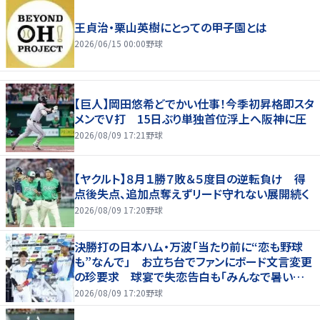
王貞治・栗山英樹にとっての甲子園とは
2026/06/15 00:00
野球
【巨人】岡田悠希どでかい仕事！今季初昇格即スタ
メンでＶ打 15日ぶり単独首位浮上へ阪神に圧
2026/08/09 17:21
野球
【ヤクルト】８月１勝７敗＆５度目の逆転負け 得
点後失点、追加点奪えずリード守れない展開続く
2026/08/09 17:20
野球
決勝打の日本ハム・万波「当たり前に“恋も野球
も”なんで」 お立ち台でファンにボード文言変更
の珍要求 球宴で失恋告白も「みんなで暑い夏
にしましょう！」
2026/08/09 17:20
野球