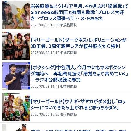
岩谷麻優＆ビクトリア弓月、４か月ぶり「復帰戦」で
Ｓａｒｅｅｅ＆彩羽匠と熱闘も敗戦「プロレス大好
き…プロレス頑張ろう」…８・９おおた
2026/08/09 17:36
相撲格闘技
【マリーゴールド】ダークネス・レボリューションが
3D王者、３周年瀬戸レアが桜井麻衣から勝利
2026/08/09 17:10
相撲格闘技
【ボクシング】中谷潤人、今月中にもマスボクシン
グ開始へ 再起戦見据え「感覚をより高めていく」
…ラジオ公開収録に参加
2026/08/09 16:41
相撲格闘技
【マリーゴールド】ウナギ・サヤカがダメ出し「ロッ
シーについてきたら上がれると思っちゃダメ」
2026/08/09 16:26
相撲格闘技