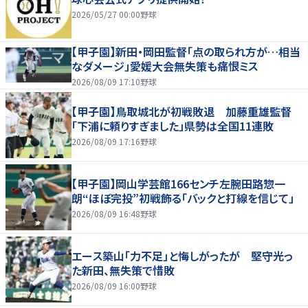
2026/05/27 00:00
野球
【甲子園】新田・岡田監督「点の取られ方が…相当
なダメージ」愛媛大会無失策も痛恨ミス
2026/08/09 17:10
野球
【甲子園】鳥取城北が初戦敗退 加藤重雄監督
「下浦に頼りすぎました」県勢は全国11連敗
2026/08/09 17:16
野球
【甲子園】岡山学芸館166センチ左腕田路惣一
朗“ほぼ完投”初戦飾る「バックと打線を信じて」
2026/08/09 16:48
野球
エース築山「力不足」と悔しがったが 堅守光っ
た新田、無失策で惜敗
2026/08/09 16:00
野球