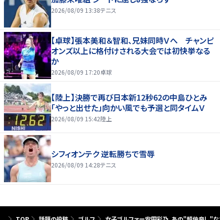
2026/08/09 13:38
テニス
【卓球】張本美和＆智和、兄妹同時Ｖへ チャンピ
オンズ以上に格付けされる大会では初快挙なる
か
2026/08/09 17:20
卓球
【陸上】決勝で再び日本新12秒62の中島ひとみ
「やっと出せた」向かい風でも予選と同タイムＶ
2026/08/09 15:42
陸上
シフィオンテク 逆転勝ちで雪辱
2026/08/09 14:28
テニス
TOP
話題の投稿
ゴルフ
女子ゴルファー安田彩乃、あの"超仲良し"な