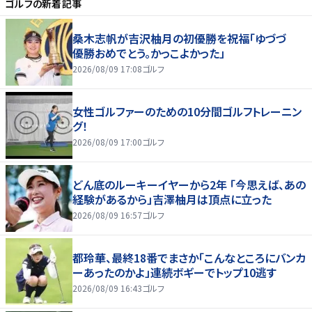
ゴルフ
の新着記事
桑木志帆が吉沢柚月の初優勝を祝福「ゆづづ
優勝おめでとう。かっこよかった」
2026/08/09 17:08
ゴルフ
女性ゴルファーのための10分間ゴルフトレーニン
グ！
2026/08/09 17:00
ゴルフ
どん底のルーキーイヤーから2年 「今思えば、あの
経験があるから」吉澤柚月は頂点に立った
2026/08/09 16:57
ゴルフ
都玲華、最終18番でまさか「こんなところにバンカ
ーあったのかよ」連続ボギーでトップ10逃す
2026/08/09 16:43
ゴルフ