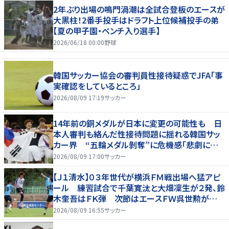
2年ぶり出場の鳴門渦潮は全試合登板のエースが
大黒柱！2番手投手はドラフト上位候補投手の弟
【夏の甲子園・ベンチ入り選手】
2026/06/18 00:00
野球
韓国サッカー協会の審判員性接待疑惑でJFA「事
実確認をしているところ」
2026/08/09 17:19
サッカー
14年前の銅メダルが日本に変更の可能性も 日
本人審判も絡んだ性接待問題に揺れる韓国サッ
カー界 “五輪メダル剝奪”に危機感「悲劇に見
舞われる」
2026/08/09 17:00
サッカー
【Ｊ１清水】０３年世代が横浜ＦＭ戦出場へ猛アピ
ール 練習試合で千葉寛汰と大畑凜生が２発、鈴
木奎吾はＦＫ弾 次節はエースＦＷ呉世勲が出
場停止
2026/08/09 16:55
サッカー