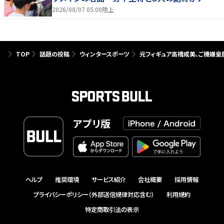
を引っ張る…夏合宿特集第１弾、国学院大
2026/08/07 05:00
陸上
TOP
話題の投稿
ウィンタースポーツ
元フィギュア高橋成美、ご機嫌皇
アプリ版
ヘルプ
推奨環境
サービス紹介
会社概要
採用情報
プライバシーポリシー（外部送信規律対応含む）
利用規約
特定商取引法の表示