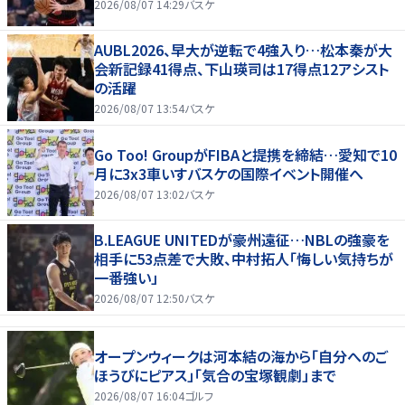
2026/08/07 14:29
バスケ
AUBL2026、早大が逆転で4強入り…松本秦が大
会新記録41得点、下山瑛司は17得点12アシスト
の活躍
2026/08/07 13:54
バスケ
Go Too! GroupがFIBAと提携を締結…愛知で10
月に3x3車いすバスケの国際イベント開催へ
2026/08/07 13:02
バスケ
B.LEAGUE UNITEDが豪州遠征…NBLの強豪を
相手に53点差で大敗、中村拓人「悔しい気持ちが
一番強い」
2026/08/07 12:50
バスケ
オープンウィークは河本結の海から「自分へのご
ほうびにピアス」「気合の宝塚観劇」まで
2026/08/07 16:04
ゴルフ