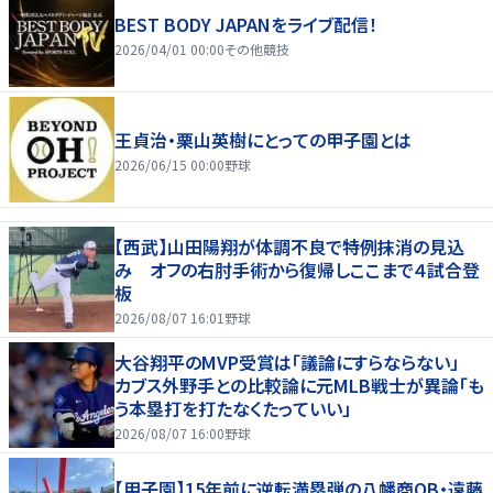
BEST BODY JAPANをライブ配信！
2026/04/01 00:00
その他競技
王貞治・栗山英樹にとっての甲子園とは
2026/06/15 00:00
野球
【西武】山田陽翔が体調不良で特例抹消の見込
み オフの右肘手術から復帰しここまで４試合登
板
2026/08/07 16:01
野球
大谷翔平のMVP受賞は「議論にすらならない」
カブス外野手との比較論に元MLB戦士が異論「も
う本塁打を打たなくたっていい」
2026/08/07 16:00
野球
【甲子園】15年前に逆転満塁弾の八幡商OB・遠藤