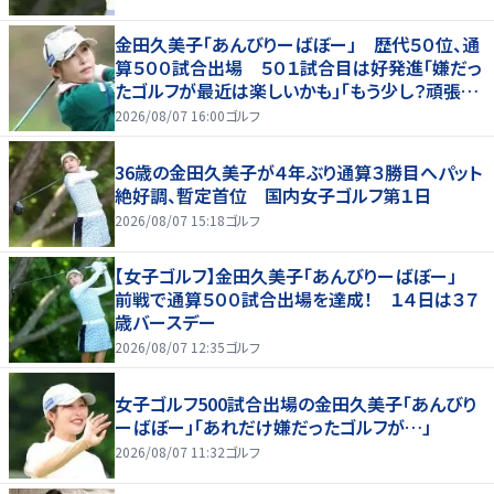
金田久美子「あんびりーばぼー」 歴代５０位、通
算５００試合出場 ５０１試合目は好発進「嫌だっ
たゴルフが最近は楽しいかも」「もう少し？頑張り
たいな」
2026/08/07 16:00
ゴルフ
36歳の金田久美子が４年ぶり通算３勝目へパット
絶好調、暫定首位 国内女子ゴルフ第１日
2026/08/07 15:18
ゴルフ
【女子ゴルフ】金田久美子「あんびりーばぼー」
前戦で通算５００試合出場を達成！ １４日は３７
歳バースデー
2026/08/07 12:35
ゴルフ
女子ゴルフ500試合出場の金田久美子「あんびり
ーばぼー」「あれだけ嫌だったゴルフが…」
2026/08/07 11:32
ゴルフ