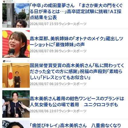
「中卒」の成田童夢さん 「まさか東大の門をくぐ
る日が来るとは…」高卒認定試験に挑戦！ＡＩ採
点結果を公表
2026/08/07 15:55
ウィンタースポーツ
高木菜那、美帆姉妹の「オトナのメイク」蔵出しツ
ーショットに「最強姉妹」の声
2026/08/07 09:36
ウィンタースポーツ
国民栄誉賞受賞の高木美帆さん「私に関わってく
ださった全ての方に感謝」祝福の声殺到「素晴ら
しい」「ドレスとってもお似合い」
2026/08/07 06:16
ウィンタースポーツ
高木美帆さん着用の紺色ワンピースのブランドは
人気女優も公の場で着用 ユニクロコラボも
2026/08/06 23:07
ウィンタースポーツ
「歯並びキレイ」高木美帆さん 八重歯なくなり