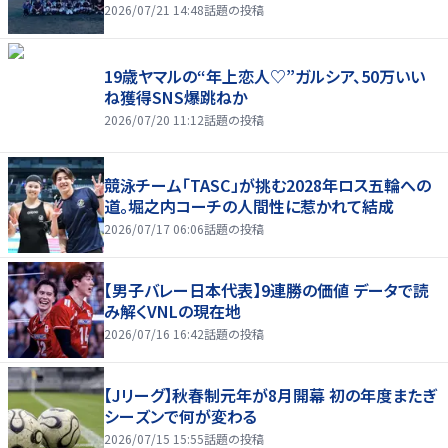
2026/07/21 14:48
話題の投稿
19歳ヤマルの“年上恋人♡”ガルシア、50万いい
ね獲得SNS爆跳ねか
2026/07/20 11:12
話題の投稿
競泳チーム「TASC」が挑む2028年ロス五輪への
道。堀之内コーチの人間性に惹かれて結成
2026/07/17 06:06
話題の投稿
【男子バレー日本代表】9連勝の価値 データで読
み解くVNLの現在地
2026/07/16 16:42
話題の投稿
【Jリーグ】秋春制元年が8月開幕 初の年度またぎ
シーズンで何が変わる
2026/07/15 15:55
話題の投稿