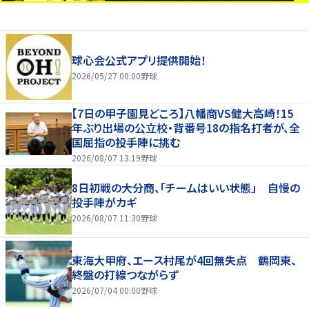
球心会公式アプリ提供開始！
2026/05/27 00:00
野球
【7日の甲子園見どころ】八幡商VS健大高崎！15
年ぶり出場の公立校・背番号18の指名打者が、全
国屈指の投手陣に挑む
2026/08/07 13:19
野球
8日初戦の大分商、「チームはいい状態」 自慢の
投手陣がカギ
2026/08/07 11:30
野球
東海大甲府、エース村尾が4回無失点 鶴岡東、
終盤の打線つながらず
2026/07/04 00:00
野球