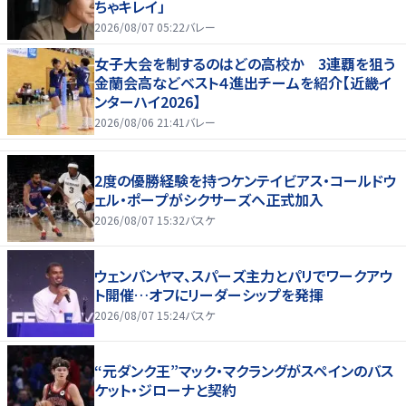
ちゃキレイ」
2026/08/07 05:22
バレー
女子大会を制するのはどの高校か 3連覇を狙う
金蘭会高などベスト４進出チームを紹介【近畿イ
ンターハイ2026】
2026/08/06 21:41
バレー
2度の優勝経験を持つケンテイビアス・コールドウ
ェル・ポープがシクサーズへ正式加入
2026/08/07 15:32
バスケ
ウェンバンヤマ、スパーズ主力とパリでワークアウ
ト開催…オフにリーダーシップを発揮
2026/08/07 15:24
バスケ
“元ダンク王”マック・マクラングがスペインのバス
ケット・ジローナと契約