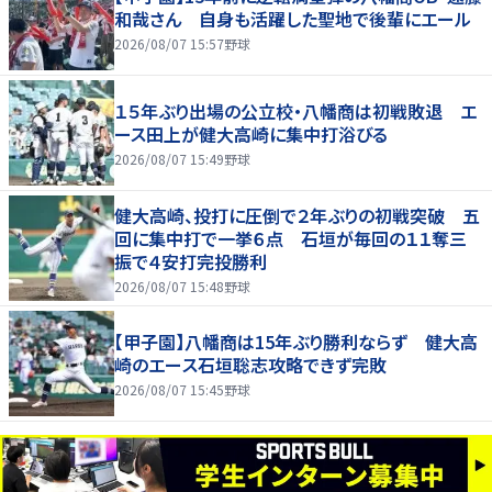
和哉さん 自身も活躍した聖地で後輩にエール
2026/08/07 15:57
野球
１５年ぶり出場の公立校・八幡商は初戦敗退 エ
ース田上が健大高崎に集中打浴びる
2026/08/07 15:49
野球
健大高崎、投打に圧倒で２年ぶりの初戦突破 五
回に集中打で一挙６点 石垣が毎回の１１奪三
振で４安打完投勝利
2026/08/07 15:48
野球
【甲子園】八幡商は15年ぶり勝利ならず 健大高
崎のエース石垣聡志攻略できず完敗
2026/08/07 15:45
野球