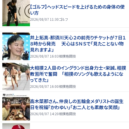
【ゴルフ】ヘッドスピードを上げるための身体の使
い方
2026/08/07 11:30
ゴルフ
井上拓真-那須川天心２の前売りチケットが７日１
８時から発売 天心はＳＮＳで「見たことない物
見れますよ」
2026/08/07 16:03
相撲格闘技
大相撲２人目のイングランド出身力士・栄誠、相撲
教習所で奮闘 「相撲のソングも歌えるようにな
ってきた」
2026/08/07 16:00
相撲格闘技
高木菜那さん、仲良しの五輪金メダリストの誕生
日を祝福「かわゆい」「お二人とも素敵な笑顔」
2026/08/07 14:20
相撲格闘技