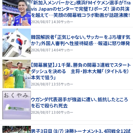
｢新加入メンバーかと｣横浜FMイケメン選手がTra
vis Japanのセンターで完璧TJポーズ！ 涙の共演
を越えて…笑顔の開幕戦コラボ動画が話題沸騰！
2026/08/07 14:30
サッカー
韓国解説者「正気じゃない。サッカーをぶち壊す気
か？」外国人審判へ性接待疑惑…報道に怒り爆発
2026/08/07 14:04
サッカー
【開幕展望】Ｊ１千葉、勝負の開幕３連戦でスタート
ダッシュを決める 主将・鈴木大輔「（タイトルを）
本気で狙う」
2026/08/07 13:55
サッカー
ウガンダ代表選手が強盗に遭い、抵抗したところ
を石で殴られ死去
2026/08/07 13:00
サッカー
男子3日目（8/7）決勝トーナメント3、4回戦全12試