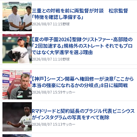
三重との対戦を前に両監督が対談 松宗監督
「特徴を確認し準備する」
2026/08/07 11:15
野球
【夏の甲子園2026】聖隷クリストファー・高部陸の
「２回加速する」規格外のストレート それでもプロ
ではなく大学進学を選ぶ理由
2026/08/07 11:10
野球
【神戸】シーズン開幕へ権田修一が決意「ここから
本当の強豪になれるかの分岐点」8日に福岡戦
2026/08/07 15:59
サッカー
Rマドリードと契約延長のブラジル代表ビニシウス
がインスタグラムの写真をすべて削除
2026/08/07 15:13
サッカー