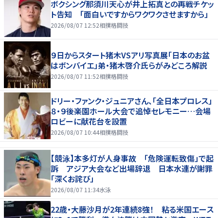
ボクシング那須川天心が井上拓真との再戦チケッ
ト告知 「面白いですからワクワクさせますから」
2026/08/07 12:52
相撲格闘技
９日からスタート猪木VSアリ写真展「日本のお盆
はボンバイエ」弟・猪木啓介氏らがみどころ解説
2026/08/07 11:52
相撲格闘技
ドリー・ファンク・ジュニアさん、「全日本プロレス」
８・９後楽園ホール大会で追悼セレモニー…会場
ロビーに献花台を設置
2026/08/07 10:44
相撲格闘技
【競泳】本多灯が人身事故 「危険運転致傷」で起
訴 アジア大会など出場辞退 日本水連が謝罪
「深くお詫び」
2026/08/07 11:34
水泳
22歳・大藤沙月が2年連続8強！ 粘る米国エース