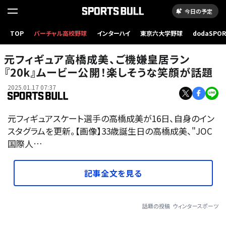
今日の予定
TOP
バーチャル高校野球
インターハイ
東京六大学野球
dodaSPO
（新しいタブ
元フィギュア高橋成美、ご機嫌皇居ラン
『20k』ムービー公開！楽しそうな笑顔が話題
2025.01.17 07:37
元フィギュアスケート選手の高橋成美が16日、自身のイン
スタグラムを更新。【画像】33歳誕生日の高橋成美、"JOC
国際人…
記事全文を見る
話題の投稿
ウィンタースポーツ