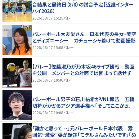
合結果と最終日（8/8）の試合予定【近畿インター
ハイ2026】
2026/08/07 15:25
バレー
バレーボール大友愛さん 日本代表の長女・美空
とディズニーシー カチューシャ着けて動画撮影
2026/08/07 15:08
バレー
【バレー】佐藤淑乃が乃木坂46ライブ観戦 動画
を公開 メンバーとの対面では固まって話せず
2026/08/07 10:46
バレー
バレーボール男子の石川祐希がVNL報告 五輪
切符がかかるアジア選手権へ「そしてここから」
2026/08/07 10:08
バレー
「誰かと思って…」元バレーボール日本代表 雰
囲気“激変”姿が話題「モデルさんみたいです」「め