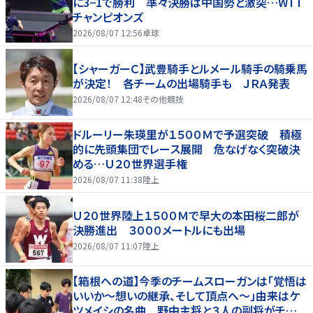
に3−1で勝利 準々決勝は中国勢と激突…WTT
チャンピオンズ
2026/08/07 12:56
卓球
【シャーガーＣ】武豊騎手とルメール騎手の騎乗馬
が決定！ 各チームの出場騎手も ＪＲＡ発表
2026/08/07 12:48
その他競技
ドルーリー朱瑛里が１５００Ｍで予選突破 積極
的に先頭集団でレース展開 危なげなく突破決
める…Ｕ２０世界選手権
2026/08/07 11:38
陸上
Ｕ２０世界陸上１５００Ｍで早大の本田桜二郎が
決勝進出 ３０００メートルにも出場
2026/08/07 11:07
陸上
【箱根への道】今季のチームスローガンは「覚悟は
いいか～想いの継承、そして頂点へ～」由来はケ
ツメイシの名曲 野中主将と３人の副将がチーム