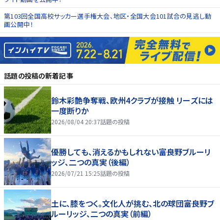
第103回全国高校サッカー選手権大会、地区・全国大会101試合の見逃し動
画公開中！
話題の投稿
の新着記事
鈴木彩艶争奪戦、欧州4クラブが接触 リーズには
一度断りか
2026/08/04 20:37
話題の投稿
優勝しても、消えるかもしれない――富良野ブルーリ
ッジ、二つの真実（後編）
2026/07/21 15:25
話題の投稿
土に、膝をつく。文化人が挑む、北の球団――富良野ブ
ルーリッジ、二つの真実（前編）