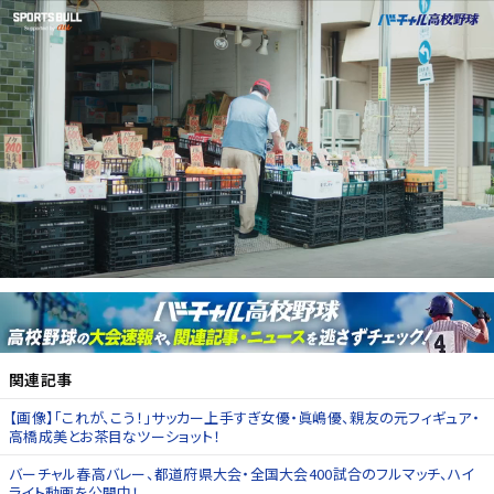
関連記事
【画像】「これが、こう！」サッカー上手すぎ女優・眞嶋優、親友の元フィギュア・
高橋成美とお茶目なツーショット！
バーチャル春高バレー、都道府県大会・全国大会400試合のフルマッチ、ハイ
ライト動画を公開中！