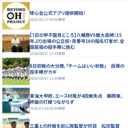
球心会公式アプリ提供開始！
2026/05/27 00:00
野球
【7日の甲子園見どころ】八幡商VS健大高崎！15
年ぶり出場の公立校・背番号18の指名打者が、全
国屈指の投手陣に挑む
2026/08/07 12:25
野球
8日初戦の大分商、「チームはいい状態」 自慢の
投手陣がカギ
2026/08/07 11:30
野球
東海大甲府、エース村尾が4回無失点 鶴岡東、
終盤の打線つながらず
2026/07/04 00:00
野球
三重との対戦を前に両監督が対談 松宗監督