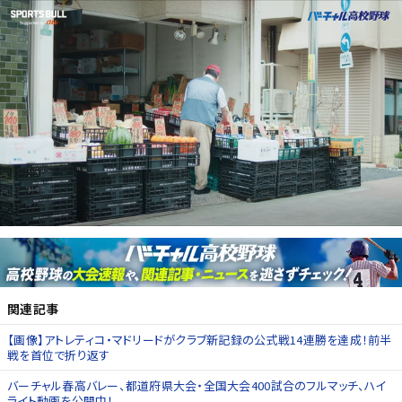
関連記事
【画像】アトレティコ・マドリードがクラブ新記録の公式戦14連勝を達成！前半
戦を首位で折り返す
バーチャル春高バレー、都道府県大会・全国大会400試合のフルマッチ、ハイ
ライト動画を公開中！