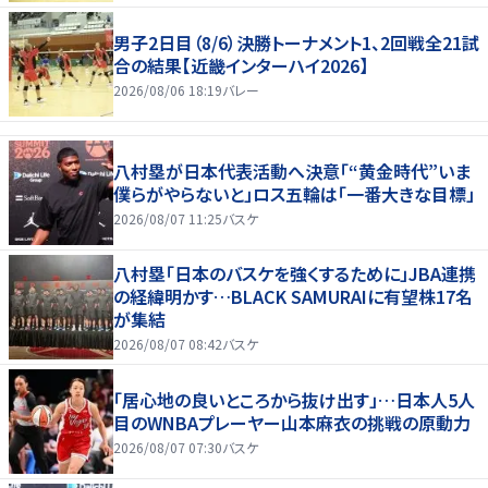
男子2日目（8/6）決勝トーナメント1、2回戦全21試
合の結果【近畿インターハイ2026】
2026/08/06 18:19
バレー
八村塁が日本代表活動へ決意「“黄金時代”いま
僕らがやらないと」ロス五輪は「一番大きな目標」
2026/08/07 11:25
バスケ
八村塁「日本のバスケを強くするために」JBA連携
の経緯明かす…BLACK SAMURAIに有望株17名
が集結
2026/08/07 08:42
バスケ
「居心地の良いところから抜け出す」…日本人5人
目のWNBAプレーヤー山本麻衣の挑戦の原動力
2026/08/07 07:30
バスケ