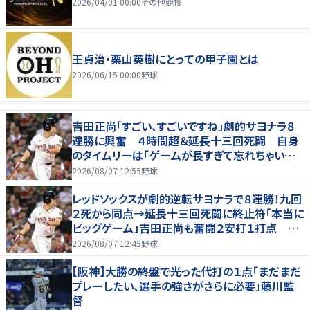
2026/04/01 00:00
その他競技
王貞治・栗山英樹にとっての甲子園とは
2026/06/15 00:00
野球
吉田正尚「すごい、すごいですね」劇的サヨナラ８
連勝に興奮 ４時間超＆延長十三回死闘 自身
のタイムリーは「ゲームが長すぎて忘れちゃいまし
た」
2026/08/07 12:55
野球
レッドソックスが劇的逆転サヨナラで８連勝！九回
２死から同点→延長十三回死闘に終止符「本当に
ビッグゲーム」吉田正尚も奮闘２安打１打点 靴
下対決で驚異のスイープ
2026/08/07 12:45
野球
【阪神】大勝の終盤で光った代打の１点「まだまだ
プレーしたい、選手の強さがさらに必要」藤川監
督