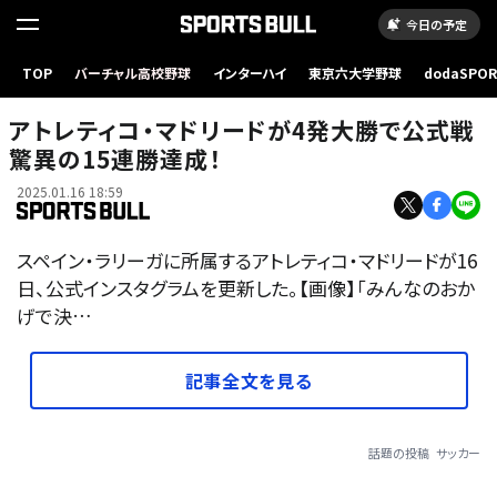
今日の予定
TOP
バーチャル高校野球
インターハイ
東京六大学野球
dodaSPO
（新しいタブ
アトレティコ・マドリードが4発大勝で公式戦
驚異の15連勝達成！
2025.01.16 18:59
スペイン・ラリーガに所属するアトレティコ・マドリードが16
日、公式インスタグラムを更新した。【画像】「みんなのおか
げで決…
記事全文を見る
話題の投稿
サッカー