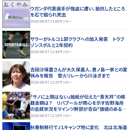
ウガンダ代表選手が強盗に遭い、抵抗したところ
を石で殴られ死去
2026/08/07 13:00
サッカー
サラーがトルコ１部クラブへの加入発表 トラブ
ゾンスポルと２年契約
2026/08/07 12:43
サッカー
吉田沙保里さんが大久保嘉人、豊ノ島一家との夏
休みを報告 聖火リレーから川泳ぎまで
2026/08/07 12:25
サッカー
「サノに上限はない」独紙が伝えた“青天井”の移
籍金額は？ リバプールが関心を示す佐野海舟
の去就状況をマインツ幹部が告白「価値のあるも
のになる」
2026/08/07 12:18
サッカー
秋春制移行でＪ１キャンプ地に変化 北は北海道