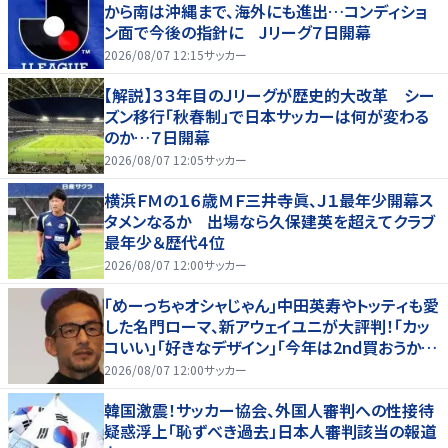
から南は沖縄まで、海外にも進出…コンディショ
ン面で今後の指針に Jリーグ７日開幕
2026/08/07 12:15
サッカー
【解説】３３年目のＪリーグが歴史的大改革 シー
ズン移行「秋春制」で日本サッカーは何が変わる
のか…７日開幕
2026/08/07 12:05
サッカー
横浜ＦＭの１６歳ＭＦ三井寺眞、Ｊ１最年少開幕ス
タメンなるか 出場なら久保建英を超えてクラブ
最年少＆歴代４位
2026/08/07 12:00
サッカー
｢めーっちゃオシャじゃん｣中田英寿やトッティも愛
した名門ローマ、新アウェイユニが大評判！｢カッ
コいい｣｢好きなデザイン｣｢今年は2nd買おうか
な｣
2026/08/07 12:00
サッカー
韓国激震！サッカー協会、外国人審判への性接待
疑惑浮上「恥ずべき過去」日本人審判該当の報道