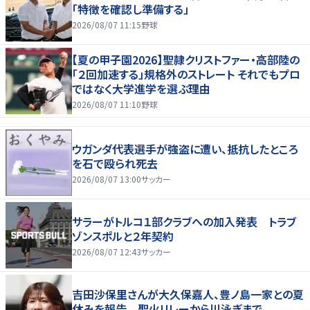
「特徴を確認し準備する」
2026/08/07 11:15
野球
【夏の甲子園2026】聖隷クリストファー・高部陸の
「２回加速する」規格外のストレート それでもプロ
ではなく大学進学を選ぶ理由
2026/08/07 11:10
野球
ウガンダ代表選手が強盗に遭い、抵抗したところ
を石で殴られ死去
2026/08/07 13:00
サッカー
サラーがトルコ１部クラブへの加入発表 トラブ
ゾンスポルと２年契約
2026/08/07 12:43
サッカー
吉田沙保里さんが大久保嘉人、豊ノ島一家との夏
休みを報告 聖火リレーから川泳ぎまで