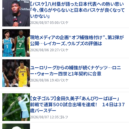
【バスケ】八村塁が語った日本代表への熱い思い
「今、僕らがやらないと日本のバスケが良くなって
いかない」
2026/08/07 05:00
バスケ
現地メディアの企画“オフ補強格付け”、第2弾が
公開…レイカーズ、ウルブズの評価は
2026/08/06 20:27
バスケ
ユーロリーグからの補強が続くナゲッツ…ロニ
ー・ウォーカー四世と1年契約に合意
2026/08/06 19:43
バスケ
【女子ゴルフ】金田久美子「あんびりーばぼー」
前戦で通算５００試合出場を達成！ １４日は３７
歳バースデー
2026/08/07 12:35
ゴルフ