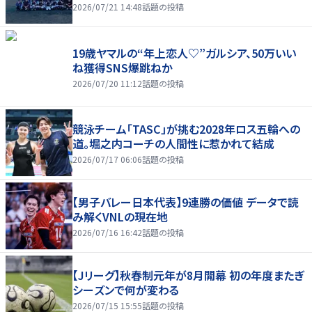
2026/07/21 14:48
話題の投稿
19歳ヤマルの“年上恋人♡”ガルシア、50万いい
ね獲得SNS爆跳ねか
2026/07/20 11:12
話題の投稿
競泳チーム「TASC」が挑む2028年ロス五輪への
道。堀之内コーチの人間性に惹かれて結成
2026/07/17 06:06
話題の投稿
【男子バレー日本代表】9連勝の価値 データで読
み解くVNLの現在地
2026/07/16 16:42
話題の投稿
【Jリーグ】秋春制元年が8月開幕 初の年度またぎ
シーズンで何が変わる
2026/07/15 15:55
話題の投稿