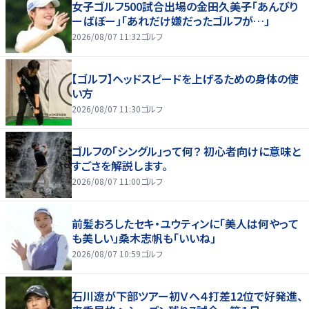
女子ゴルフ500試合出場の金田久美子「あんびり
ーばぼー」「あれだけ嫌だったゴルフが…」
2026/08/07 11:32
ゴルフ
【ゴルフ】ヘッドスピードを上げるための身体の使
い方
2026/08/07 11:30
ゴルフ
ゴルフの「シングル」って何？ 初心者向けに意味と
すごさを解説します。
2026/08/07 11:00
ゴルフ
前髪おろしたセキ・ユウティンに「美人は何やって
も美しい」桑木志帆も「いいね」
2026/08/07 10:59
ゴルフ
石川遼が下部ツアー初Ｖへ４打差12位で好発進、