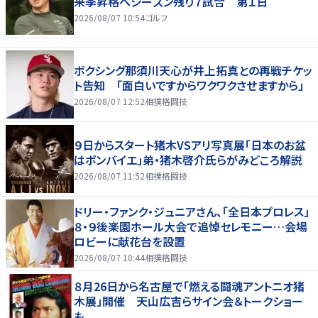
来季昇格へシーズン残り７試合 第１日
2026/08/07 10:54
ゴルフ
ボクシング那須川天心が井上拓真との再戦チケッ
ト告知 「面白いですからワクワクさせますから」
2026/08/07 12:52
相撲格闘技
９日からスタート猪木VSアリ写真展「日本のお盆
はボンバイエ」弟・猪木啓介氏らがみどころ解説
2026/08/07 11:52
相撲格闘技
ドリー・ファンク・ジュニアさん、「全日本プロレス」
８・９後楽園ホール大会で追悼セレモニー…会場
ロビーに献花台を設置
2026/08/07 10:44
相撲格闘技
８月26日から名古屋で「燃える闘魂アントニオ猪
木展」開催 天山広吉らサイン会＆トークショー
も