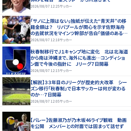
2026/08/07 12:25
サッカー
「サノに上限はない」独紙が伝えた“青天井”の移
籍金額は？ リバプールが関心を示す佐野海舟
の去就状況をマインツ幹部が告白「価値のあるも
のになる」
2026/08/07 12:18
サッカー
秋春制移行でＪ１キャンプ地に変化 北は北海道
から南は沖縄まで、海外にも進出…コンディショ
ン面で今後の指針に Jリーグ７日開幕
2026/08/07 12:15
サッカー
【解説】３３年目のＪリーグが歴史的大改革 シー
ズン移行「秋春制」で日本サッカーは何が変わる
のか…７日開幕
2026/08/07 12:05
サッカー
【バレー】佐藤淑乃が乃木坂46ライブ観戦 動画
を公開 メンバーとの対面では固まって話せず