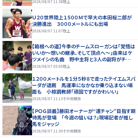
2026/08/07 11:38
陸上
Ｕ２０世界陸上１５００Ｍで早大の本田桜二郎が
決勝進出 ３０００メートルにも出場
2026/08/07 11:07
陸上
【箱根への道】今季のチームスローガンは「覚悟は
いいか～想いの継承、そして頂点へ～」由来はケ
ツメイシの名曲 野中主将と３人の副将がチーム
を引っ張る…夏合宿特集第１弾、国学院大
2026/08/07 05:00
陸上
１２００メートルを１分５秒８で走ったテイエムスパ
ーダが退厩 馬運車になかなか乗り込まない場
面も 小椋調教師「頑固ですがかわいい」
2026/08/07 11:13
その他競技
【ＰＯＧ談義】藤田オーナーが“連チャン”目指す期
待馬が登場 「今週の狙いは？」現場記者が推し
馬をジャッジ
2026/08/07 11:30
その他競技