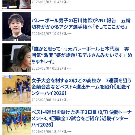
2026/08/07 10:46
バレー
バレーボール男子の石川祐希がVNL報告 五輪
切符がかかるアジア選手権へ「そしてここから」
2026/08/07 10:08
バレー
「誰かと思って…」元バレーボール日本代表 雰
囲気“激変”姿が話題「モデルさんみたいです」「め
ちゃキレイ」
2026/08/07 05:22
バレー
女子大会を制するのはどの高校か 3連覇を狙う
金蘭会高などベスト４進出チームを紹介【近畿イ
ンターハイ2026】
2026/08/06 21:41
バレー
ベスト4進出を懸けた男子3日目（8/7）決勝トーナ
メント3、4回戦全12試合をご紹介【近畿インター
ハイ2026】
2026/08/06 18:44
バレー