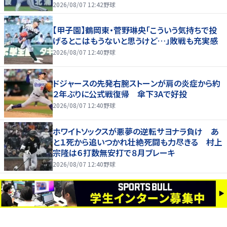
2026/08/07 12:42
野球
【甲子園】鶴岡東・菅野琳央「こういう気持ちで投
げるとこはもうないと思うけど…」敗戦も充実感
2026/08/07 12:40
野球
ドジャースの先発右腕ストーンが肩の炎症から約
２年ぶりに公式戦復帰 傘下3Aで好投
2026/08/07 12:40
野球
ホワイトソックスが悪夢の逆転サヨナラ負け あ
と１死から追いつかれ壮絶死闘も力尽きる 村上
宗隆は６打数無安打で８月ブレーキ
2026/08/07 12:40
野球