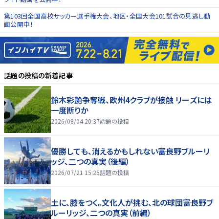
第103回全国高校サッカー選手権大会、地区・全国大会101試合の見逃し動
画公開中！
話題の投稿
の新着記事
鈴木彩艶争奪戦、欧州4クラブが接触 リーズには
一度断りか
2026/08/04 20:37
話題の投稿
優勝しても、消えるかもしれない――富良野ブルーリ
ッジ、二つの真実（後編）
2026/07/21 15:25
話題の投稿
土に、膝をつく。文化人が挑む、北の球団――富良野ブ
ルーリッジ、二つの真実（前編）