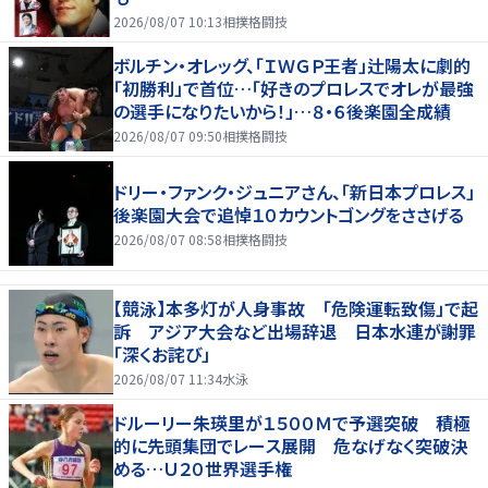
2026/08/07 10:13
相撲格闘技
ボルチン・オレッグ、「ＩＷＧＰ王者」辻陽太に劇的
「初勝利」で首位…「好きのプロレスでオレが最強
の選手になりたいから！」…８・６後楽園全成績
2026/08/07 09:50
相撲格闘技
ドリー・ファンク・ジュニアさん、「新日本プロレス」
後楽園大会で追悼１０カウントゴングをささげる
2026/08/07 08:58
相撲格闘技
【競泳】本多灯が人身事故 「危険運転致傷」で起
訴 アジア大会など出場辞退 日本水連が謝罪
「深くお詫び」
2026/08/07 11:34
水泳
ドルーリー朱瑛里が１５００Ｍで予選突破 積極
的に先頭集団でレース展開 危なげなく突破決
める…Ｕ２０世界選手権