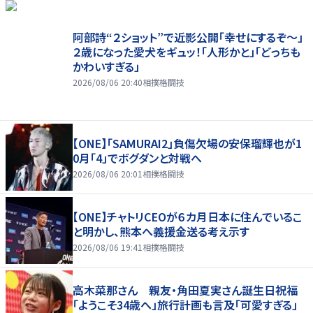
阿部詩“２ショット”で近影公開「幸せにするぞ〜」
２歳になった愛犬をギュッ！「人形かと」「どっちも
かわいすぎる」
2026/08/06 20:40
相撲格闘技
【ONE】「SAMURAI2」負傷欠場の安保瑠輝也が1
0月「4」でボグダンと対戦へ
2026/08/06 20:01
相撲格闘技
【ONE】チャトリCEOが６カ月日本に住んでいるこ
と明かし、熊本へ義援金送る考え示す
2026/08/06 19:41
相撲格闘技
高木菜那さん 親友・角田夏実さん誕生日祝福
「ようこそ34歳へ」旅行計画も言及「可愛すぎる」