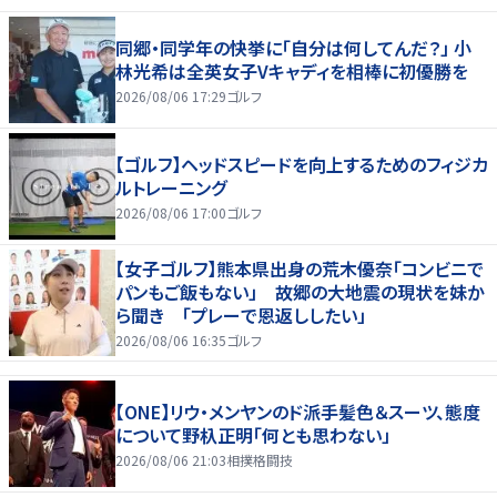
同郷・同学年の快挙に「自分は何してんだ？」 小
林光希は全英女子Vキャディを相棒に初優勝を
2026/08/06 17:29
ゴルフ
【ゴルフ】ヘッドスピードを向上するためのフィジカ
ルトレーニング
2026/08/06 17:00
ゴルフ
【女子ゴルフ】熊本県出身の荒木優奈「コンビニで
パンもご飯もない」 故郷の大地震の現状を妹か
ら聞き 「プレーで恩返ししたい」
2026/08/06 16:35
ゴルフ
【ONE】リウ・メンヤンのド派手髪色＆スーツ、態度
について野杁正明「何とも思わない」
2026/08/06 21:03
相撲格闘技