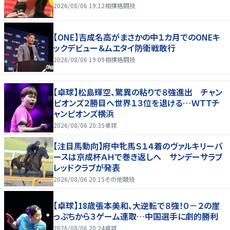
2026/08/06 19:12
相撲格闘技
【ONE】吉成名高がまさかの中１カ月でのONEキ
ックデビュー＆ムエタイ防衛戦敢行
2026/08/06 19:09
相撲格闘技
【卓球】松島輝空、驚異の粘りで８強進出 チャン
ピオンズ２勝目へ世界１３位を退ける…ＷＴＴチ
ャンピオンズ横浜
2026/08/06 20:35
卓球
【注目馬動向】府中牝馬Ｓ１４着のヴァルキリーバ
ースは京成杯ＡＨで巻き返しへ サンデーサラブ
レッドクラブが発表
2026/08/06 20:15
その他競技
【卓球】18歳張本美和、大逆転で８強！０－２の崖
っぷちから３ゲーム連取…中国選手に劇的勝利
2026/08/06 20:24
卓球