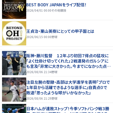
BEST BODY JAPANをライブ配信！
2026/04/01 00:00
その他競技
王貞治・栗山英樹にとっての甲子園とは
2026/06/15 00:00
野球
阪神・藤川監督 １２年ぶり初回７得点の猛攻に
「よく仕掛け切ってくれた」２戦連発のガルシアに
も言及「非常に大きかった。今までになかった点の
パターン」
2026/08/06 21:34
野球
注目左腕の聖隷・高部は大学進学を表明「プロで
１年目から活躍できるような選手に」自責点０で
敗退「思ったような球がいかなかった」
2026/08/06 21:29
野球
日本ハムが連敗ストップ！今季ソフトバンク戦３勝