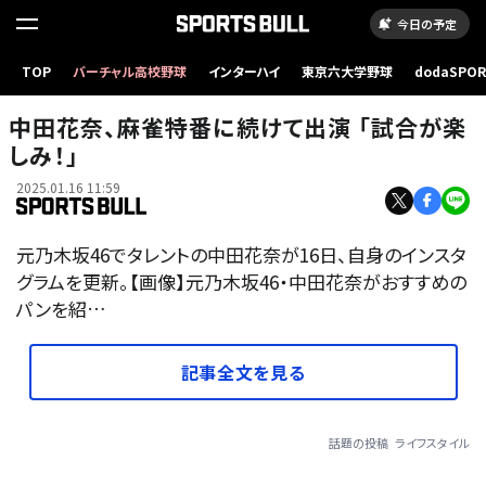
今日の予定
TOP
バーチャル高校野球
インターハイ
東京六大学野球
dodaSPO
（新しいタブ
中田花奈、麻雀特番に続けて出演 「試合が楽
しみ！」
2025.01.16 11:59
元乃木坂46でタレントの中田花奈が16日、自身のインスタ
グラムを更新。【画像】元乃木坂46・中田花奈がおすすめの
パンを紹…
記事全文を見る
話題の投稿
ライフスタイル