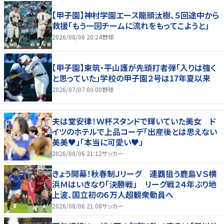
【甲子園】神村学園エース龍頭汰樹、５回途中から
救援「もう一回チームに流れをもってこようと」
2026/08/06 20:24
野球
【甲子園】東筑・平山護が先頭打者弾「入りは強く
と思っていた」学校の甲子園２号は17年夏以来
2026/07/07 00:00
野球
夫は堂安律！Ｗ杯スタンドで輝いていた美女 ド
イツのホテルで上品コーデ「出産後とは思えない
美美♥」「本当に可愛い♥」
2026/08/06 21:12
サッカー
きょう開幕！秋春制Ｊリーグ 連覇狙う鹿島ＶＳ横
浜Ｍはいきなり「決勝戦」 リーグ戦２４年ぶり地
上波、国立初の６万人超観衆動員へ
2026/08/06 21:08
サッカー