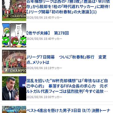
百年構想リーグは西の｢7勝3敗｣！鹿島は｢早川依
存｣から脱却を！柏の｢時代遅れサッカー｣に期待！
【Jリーグ開幕｢初の秋春制｣の大激論】(1)
2026/08/06 18:45
サッカー
【他サポ夫婦】 第278回
2026/08/06 18:40
サッカー
Ｊリーグ７日開幕 ついに「秋春制」移行 変更
点、メリットは
2026/08/06 18:18
サッカー
混乱を招いた“W杯売却構想”は「卑怯なほど自
己中心的」 暴落するFIFA会長の求心力 元ポ
ルトガル代表フィーゴは猛烈批判「今すぐ追放す
べきだ」
2026/08/06 18:00
サッカー
ベスト4進出を懸けた男子3日目（8/7）決勝トーナ