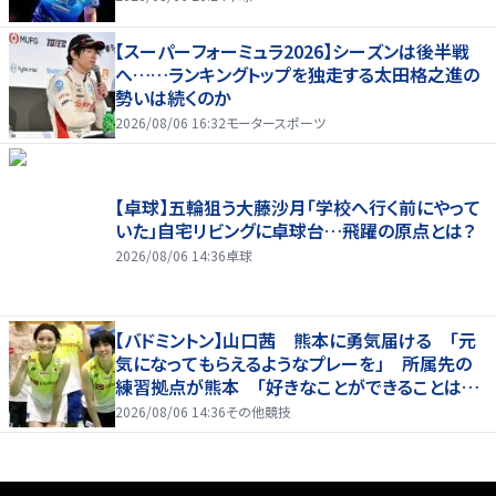
【スーパーフォーミュラ2026】シーズンは後半戦
へ……ランキングトップを独走する太田格之進の
勢いは続くのか
2026/08/06 16:32
モータースポーツ
【卓球】五輪狙う大藤沙月「学校へ行く前にやって
いた」自宅リビングに卓球台…飛躍の原点とは？
2026/08/06 14:36
卓球
【バドミントン】山口茜 熊本に勇気届ける 「元
気になってもらえるようなプレーを」 所属先の
練習拠点が熊本 「好きなことができることは当
たり前じゃない」
2026/08/06 14:36
その他競技