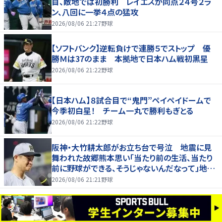
目、敵地では初勝利 レイエスが同点２４号２ラ
ン、八回に一挙４点の猛攻
2026/08/06 21:27
野球
【ソフトバンク】逆転負けで連勝５でストップ 優
勝Ｍは37のまま 本拠地で日本ハム戦初黒星
2026/08/06 21:22
野球
【日本ハム】８試合目で“鬼門”ペイペイドームで
今季初白星！ チーム一丸で勝利もぎとる
2026/08/06 21:22
野球
阪神・大竹耕太郎がお立ち台で号泣 地震に見
舞われた故郷熊本思い「当たり前の生活、当たり
前に野球ができる、そうじゃないんだなって」地震
当時は帰省中で自身も被災「自分も逃げずに立
2026/08/06 21:21
野球
ち向かう姿が何か伝われば」