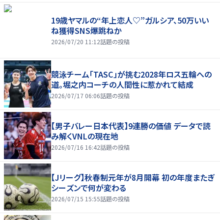
19歳ヤマルの“年上恋人♡”ガルシア、50万いい
ね獲得SNS爆跳ねか
2026/07/20 11:12
話題の投稿
競泳チーム「TASC」が挑む2028年ロス五輪への
道。堀之内コーチの人間性に惹かれて結成
2026/07/17 06:06
話題の投稿
【男子バレー日本代表】9連勝の価値 データで読
み解くVNLの現在地
2026/07/16 16:42
話題の投稿
【Jリーグ】秋春制元年が8月開幕 初の年度またぎ
シーズンで何が変わる
2026/07/15 15:55
話題の投稿