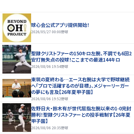
球心会公式アプリ提供開始！
2026/05/27 00:00
野球
聖隷クリストファーの150キロ左腕、不調でも6回2
安打無失点の投球！ここまでの最速144キロ
2026/08/06 19:54
野球
東筑の夏終わる…エース右腕は大学で野球継続
へ「プロで活躍するのが目標」、メジャーリーガー
の夢にも言及【26年夏甲子園】
2026/08/06 19:52
野球
佐野日大・鈴木有が世代屈指左腕以来の1-0完封
勝利！聖隷クリストファーとの投手戦制す【26年夏
甲子園】
2026/08/06 20:35
野球