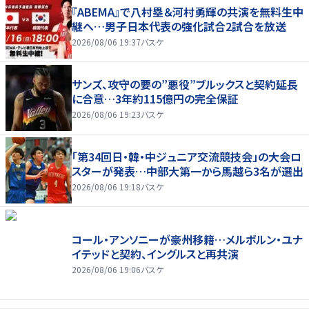
『ABEMA』で八村塁＆河村勇輝の共演を無料生中
継へ…男子日本代表の強化試合2試合を放送
2026/08/06 19:37
バスケ
サンズ、攻守の要の”悪役”ブルックスと契約延長
に合意…3年約115億円の完全保証
2026/08/06 19:23
バスケ
「第34回日・韓・中ジュニア交流競技会」の大会ロ
スターが発表…中部大第一から馬越ら3名が選出
2026/08/06 19:18
バスケ
コール・アンソニーが豪州移籍…メルボルン・ユナ
イテッドと契約、イングルスと再共演
2026/08/06 19:06
バスケ