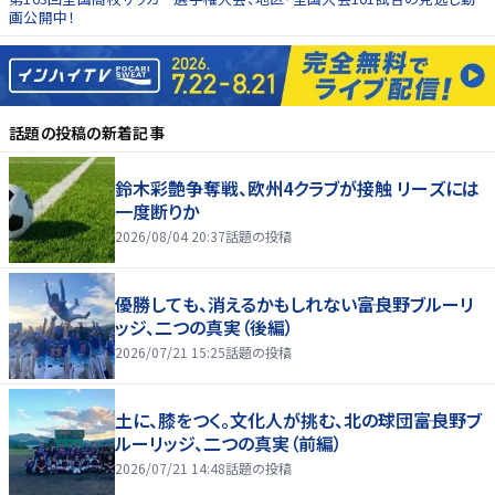
画公開中！
話題の投稿
の新着記事
鈴木彩艶争奪戦、欧州4クラブが接触 リーズには
一度断りか
2026/08/04 20:37
話題の投稿
優勝しても、消えるかもしれない――富良野ブルーリ
ッジ、二つの真実（後編）
2026/07/21 15:25
話題の投稿
土に、膝をつく。文化人が挑む、北の球団――富良野ブ
ルーリッジ、二つの真実（前編）
2026/07/21 14:48
話題の投稿