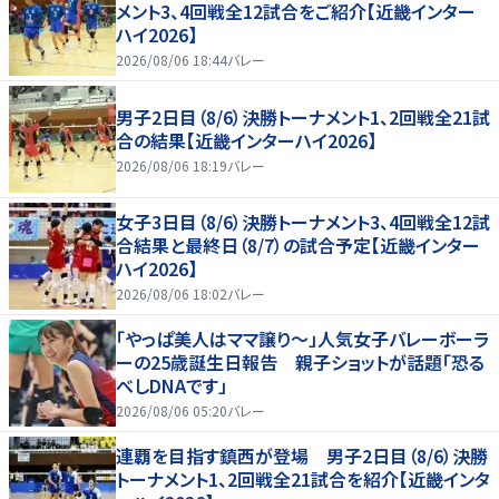
メント3、4回戦全12試合をご紹介【近畿インター
ハイ2026】
2026/08/06 18:44
バレー
男子2日目（8/6）決勝トーナメント1、2回戦全21試
合の結果【近畿インターハイ2026】
2026/08/06 18:19
バレー
女子3日目（8/6）決勝トーナメント3、4回戦全12試
合結果と最終日（8/7）の試合予定【近畿インター
ハイ2026】
2026/08/06 18:02
バレー
「やっぱ美人はママ譲り～」人気女子バレーボーラ
ーの25歳誕生日報告 親子ショットが話題「恐る
べしDNAです」
2026/08/06 05:20
バレー
連覇を目指す鎮西が登場 男子2日目（8/6）決勝
トーナメント1、2回戦全21試合を紹介【近畿インタ