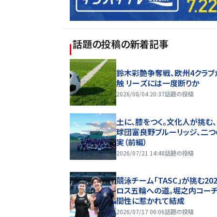
話題の投稿
の新着記事
鈴木彩艶争奪戦、欧州4クラブ
触 リーズには一度断りか
2026/08/04 20:37
話題の投稿
土に、膝をつく。文化人が挑む
球団――富良野ブルーリッジ、二
実（前編）
2026/07/21 14:48
話題の投稿
競泳チーム「TASC」が挑む20
ロス五輪への道。堀之内コー
間性に惹かれて結成
2026/07/17 06:06
話題の投稿