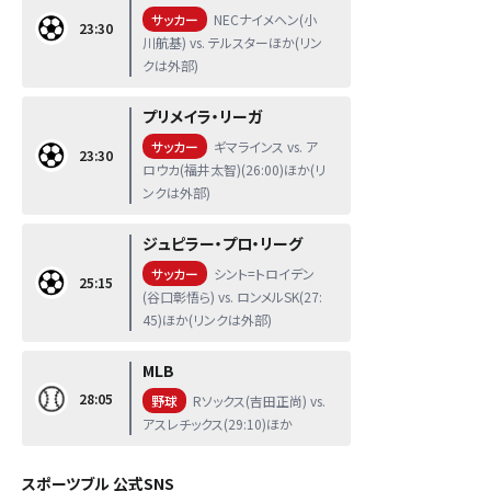
サッカー
NECナイメヘン(小
23:30
川航基) vs. テルスターほか(リン
クは外部)
プリメイラ・リーガ
サッカー
ギマラインス vs. ア
23:30
ロウカ(福井太智)(26:00)ほか(リ
ンクは外部)
ジュピラー・プロ・リーグ
サッカー
シント=トロイデン
25:15
(谷口彰悟ら) vs. ロンメルSK(27:
45)ほか(リンクは外部)
MLB
28:05
野球
Rソックス(吉田正尚) vs.
アスレチックス(29:10)ほか
スポーツブル 公式SNS