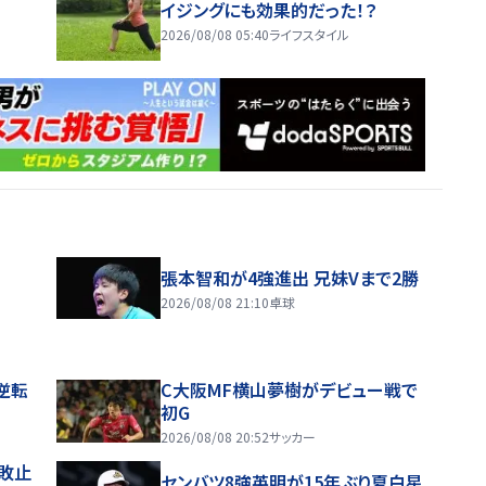
イジングにも効果的だった！？
2026/08/08 05:40
ライフスタイル
張本智和が4強進出 兄妹Vまで2勝
2026/08/08 21:10
卓球
逆転
C大阪MF横山夢樹がデビュー戦で
初G
2026/08/08 20:52
サッカー
敗止
センバツ8強英明が15年ぶり夏白星