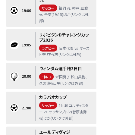
サッカー
福岡 vs. 神戸、広島
19:00
vs. 千葉(19:15)ほか(リンクは外
部)
リポビタンDチャレンジカッ
プ2026
19:05
ラグビー
日本代表 vs. オース
トラリア代表(リンクは外部)
ウィンダム選手権3日目
20:00
ゴルフ
米国男子 松山英樹、
久常涼ら出場(リンクは外部)
カラバオカップ
サッカー
1回戦 コルチェスタ
21:00
ー vs. サウサンプトン(菅原由勢
ら)ほか(リンクは外部)
エールディヴィジ