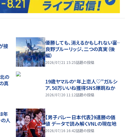
優勝しても、消えるかもしれない――富
が接
良野ブルーリッジ、二つの真実（後
編）
2026/07/21 15:25
話題の投稿
、北の
19歳ヤマルの“年上恋人♡”ガルシ
つの真
ア、50万いいね獲得SNS爆跳ねか
2026/07/20 11:12
話題の投稿
28年
【男子バレー日本代表】9連勝の価
チの人
値 データで読み解くVNLの現在地
2026/07/16 16:42
話題の投稿