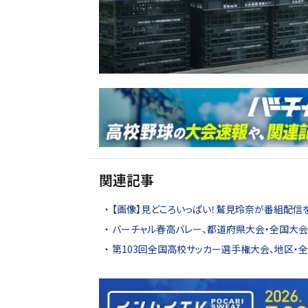
関連記事
【画像】見どころいっぱい！鷲見玲奈が番組配信
バーチャル春高バレー、都道府県大会・全国大会4
第103回全国高校サッカー選手権大会、地区・