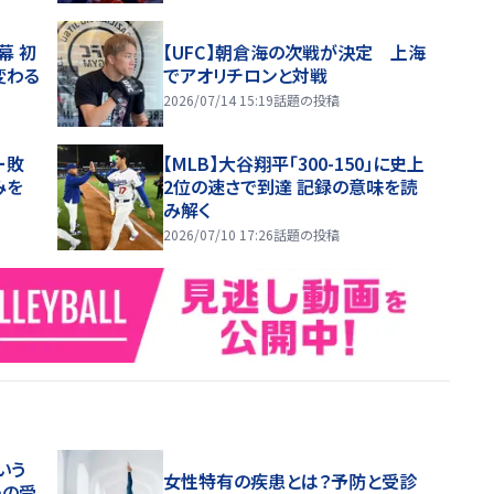
幕 初
【UFC】朝倉海の次戦が決定 上海
変わる
でアオリチロンと対戦
2026/07/14 15:19
話題の投稿
ー敗
【MLB】大谷翔平「300-150」に史上
みを
2位の速さで到達 記録の意味を読
み解く
2026/07/10 17:26
話題の投稿
いう
女性特有の疾患とは？予防と受診
めの受