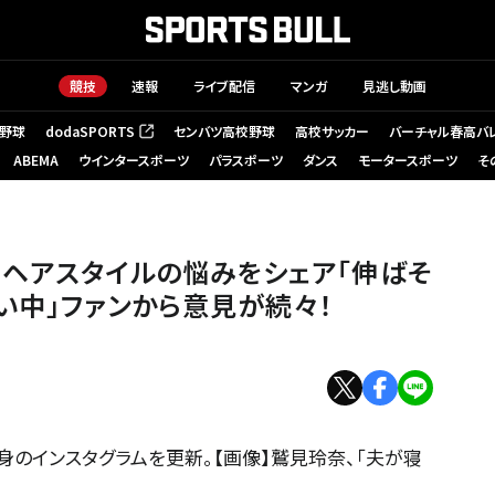
競技
速報
ライブ配信
マンガ
見逃し動画
野球
dodaSPORTS
センバツ高校野球
高校サッカー
バーチャル春高バ
（新しいタブで開く）
ABEMA
ウインタースポーツ
パラスポーツ
ダンス
モータースポーツ
そ
ヘアスタイルの悩みをシェア「伸ばそ
い中」ファンから意見が続々！
身のインスタグラムを更新。【画像】鷲見玲奈、「夫が寝