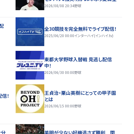
2026/08/08 20:34
野球
配
全30競技を完全無料でライブ配信！
2025/06/20 00:00
インターハイ(インハイ.tv)
東都大学野球入替戦 見逃し配信
中！
2026/06/30 00:00
野球
王貞治・栗山英樹にとっての甲子園
配信！
とは
2026/06/15 00:00
野球
大分
英明が少ない好機逃さず勝利 関