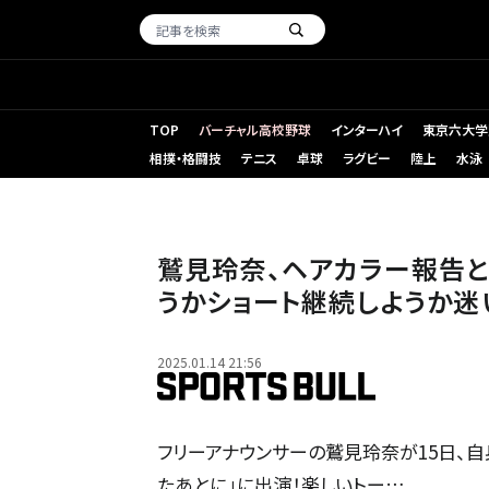
TOP
バーチャル高校野球
インターハイ
東京六大学
相撲・格闘技
テニス
卓球
ラグビー
陸上
水泳
鷲見玲奈、ヘアカラー報告と
うかショート継続しようか迷
2025.01.14 21:56
フリーアナウンサーの鷲見玲奈が15日、自
たあとに」に出演！楽しいトー…