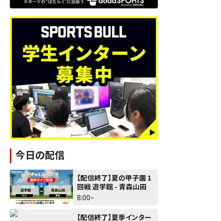
今日の配信
【配信終了】夏の甲子園 1
回戦 遊学館 - 青森山田
8:00~
【配信終了】夏季インター