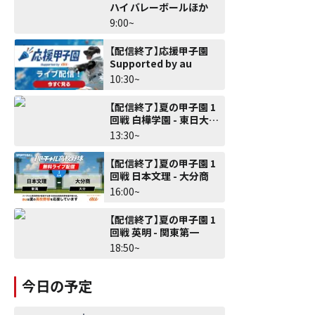
ハイ バレーボールほか
9:00~
【配信終了】応援甲子園
Supported by au
10:30~
【配信終了】夏の甲子園 1
回戦 白樺学園 - 東日大昌
平
13:30~
【配信終了】夏の甲子園 1
回戦 日本文理 - 大分商
16:00~
【配信終了】夏の甲子園 1
回戦 英明 - 関東第一
18:50~
今日の予定