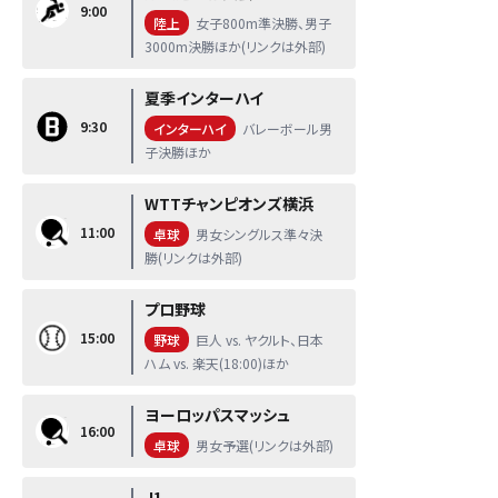
9:00
陸上
女子800m準決勝、男子
3000m決勝ほか(リンクは外部)
夏季インターハイ
9:30
インターハイ
バレーボール男
子決勝ほか
WTTチャンピオンズ横浜
11:00
卓球
男女シングルス準々決
勝(リンクは外部)
プロ野球
15:00
野球
巨人 vs. ヤクルト、日本
ハム vs. 楽天(18:00)ほか
ヨーロッパスマッシュ
16:00
卓球
男女予選(リンクは外部)
J1