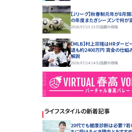
【Jリーグ】秋春制元年が8月開
の年度またぎシーズンで何が
2026/07/15 15:55
話題の投稿
【MLB】村上宗隆はHRダービ
退も約2400万円 賞金の仕組
解説
2026/07/14 14:52
話題の投稿
ライフスタイル
の新着記事
20代でも健康診断は必要？若
ちに受けるべき理由とおすす