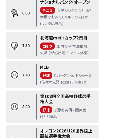
ナショナルバンク・オープン
テニス
女子シングルス3回戦
6:00
大坂なおみ vs. メルテンスほか
(リンクは外部)
北海道meiji カップ2日目
7:30
ゴルフ
国内女子 吉澤柚月、
佐藤心結ら出場(リンクは外部)
MLB
7:40
野球
Dバックス vs. ドジャース
(佐々木先発予定)(10:40)ほか
第108回全国高校野球選手
権大会
8:00
野球
1回戦 英明 - 関東第一
(18:30)ほか
オレゴン2026 U20世界陸上
競技選手権大会