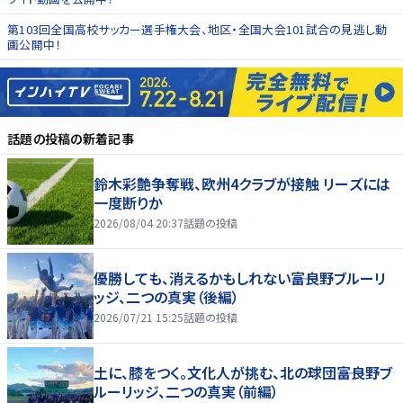
第103回全国高校サッカー選手権大会、地区・全国大会101試合の見逃し動
画公開中！
話題の投稿
の新着記事
鈴木彩艶争奪戦、欧州4クラブが接触 リーズには
一度断りか
2026/08/04 20:37
話題の投稿
優勝しても、消えるかもしれない――富良野ブルーリ
ッジ、二つの真実（後編）
2026/07/21 15:25
話題の投稿
土に、膝をつく。文化人が挑む、北の球団――富良野ブ
ルーリッジ、二つの真実（前編）