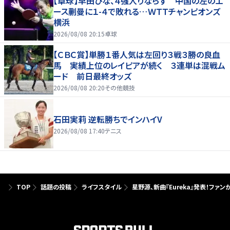
【卓球】早田ひな、４強入りならず 中国の左のエ
ース蒯曼に１-４で敗れる…ＷＴＴチャンピオンズ
横浜
2026/08/08 20:15
卓球
【ＣＢＣ賞】単勝１番人気は左回り３戦３勝の良血
馬 実績上位のレイピアが続く ３連単は混戦ム
ード 前日最終オッズ
2026/08/08 20:20
その他競技
石田実莉 逆転勝ちでインハイV
2026/08/08 17:40
テニス
TOP
話題の投稿
ライフスタイル
星野源、新曲『Eureka』発表！ファ