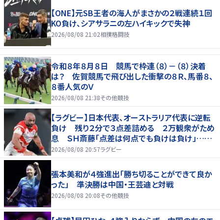
【ONE】元SB王者の海人がまさかの２戦連続１回
KO負け、シアサラニの左ハイキックで失神
2026/08/08 21:02
相撲格闘技
令和８年８月８日 競馬で枠連（８）－（８）決着
は？ 佐賀競馬で飛び出した衝撃の８Ｒ、馬番８、
８番人気のＶ
2026/08/08 21:38
その他競技
【ラグビー】日本代表、オーストラリア代表に逆転
負け 残り２分で３点差詰める ２万観衆がため
息 ＳＨ斎藤「点差は何点でも負けは負け」…前
半にＳＯ伊藤龍が先制トライ、３２ー３５で惜敗
2026/08/08 20:57
ラグビー
張本美和が４強進出「勝ち切ることができて良か
った」 準決勝は中国・王芸迪と対戦
2026/08/08 20:08
その他競技