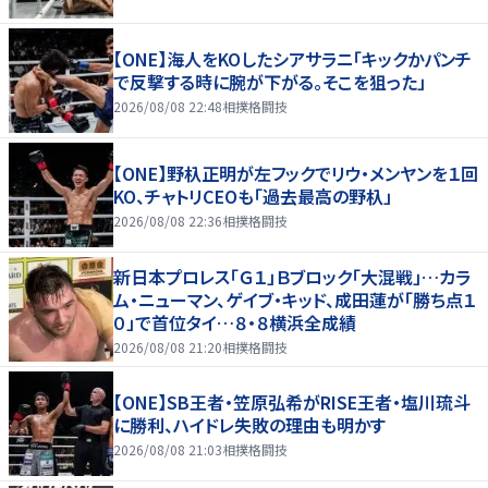
【ONE】海人をKOしたシアサラニ「キックかパンチ
で反撃する時に腕が下がる。そこを狙った」
2026/08/08 22:48
相撲格闘技
【ONE】野杁正明が左フックでリウ・メンヤンを１回
KO、チャトリCEOも「過去最高の野杁」
2026/08/08 22:36
相撲格闘技
新日本プロレス「Ｇ１」Ｂブロック「大混戦」…カラ
ム・ニューマン、ゲイブ・キッド、成田蓮が「勝ち点１
０」で首位タイ…８・８横浜全成績
2026/08/08 21:20
相撲格闘技
【ONE】SB王者・笠原弘希がRISE王者・塩川琉斗
に勝利、ハイドレ失敗の理由も明かす
2026/08/08 21:03
相撲格闘技