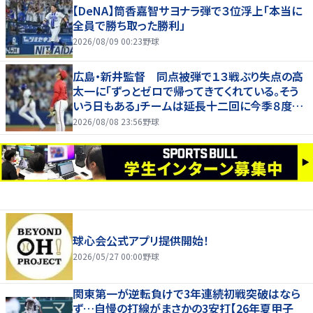
【DeNA】筒香嘉智サヨナラ弾で３位浮上「本当に
全員で勝ち取った勝利」
2026/08/09 00:23
野球
広島・新井監督 同点被弾で１３戦ぶり失点の高
太一に「ずっとゼロで帰ってきてくれている。そう
いう日もある」チームは延長十二回に今季８度目
サヨナラ負け
2026/08/08 23:56
野球
球心会公式アプリ提供開始！
2026/05/27 00:00
野球
関東第一が逆転負けで3年連続初戦突破はなら
ず…自慢の打線がまさかの3安打【26年夏甲子