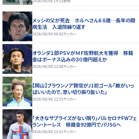
2026/08/08 19:32
野球
メッシの父が死去 ホルヘさん６８歳…長年の闘
病生活 入退院繰り返す
2026/08/09 00:42
サッカー
オランダ１部ＰＳＶがＭＦ佐野航大を獲得 移籍
金はボーナス込みの３０億円超えか
2026/08/08 23:08
サッカー
【岡山】ブラウンノア賢信がJ1初ゴール「敵がいっ
ぱいいたので、思い切り振り抜いた」
2026/08/08 22:55
サッカー
「大きなサプライズがない限り」バルセロナFWフェ
ラン・トーレス 移籍金92億円でパリSGへ
2026/08/08 22:51
サッカー