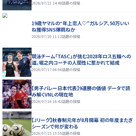
2026/07/21 14:48
話題の投稿
19歳ヤマルの“年上恋人♡”ガルシア、50万いい
ね獲得SNS爆跳ねか
2026/07/20 11:12
話題の投稿
競泳チーム「TASC」が挑む2028年ロス五輪への
道。堀之内コーチの人間性に惹かれて結成
2026/07/17 06:06
話題の投稿
【男子バレー日本代表】9連勝の価値 データで読
み解くVNLの現在地
2026/07/16 16:42
話題の投稿
【Jリーグ】秋春制元年が8月開幕 初の年度またぎ
シーズンで何が変わる
2026/07/15 15:55
話題の投稿