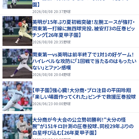
園】
2026/08/08 20:37
野球
英明が15年ぶり夏初戦突破！左腕エースが強打・
関東第一打線に無四球完投、被安打3の圧巻ピッ
チング【26年夏甲子園】
2026/08/08 20:35
野球
関東第一vs英明は前半終了で1対1の好ゲーム！
ハイレベルな攻防に「1回戦で当たるのはもったい
ない」とファン感嘆
2026/08/08 20:04
野球
【甲子園】強心臓！大分商・プロ注目の平田玲翔
「楽しい場面作ってくれた」ピンチで救援圧巻投球
2026/06/23 00:00
野球
大分商が今大会の公立勢初勝利！"大分の怪
腕"が151キロ計測の圧巻投球、同校29年ぶりの
白星呼び込む【26年夏甲子園】