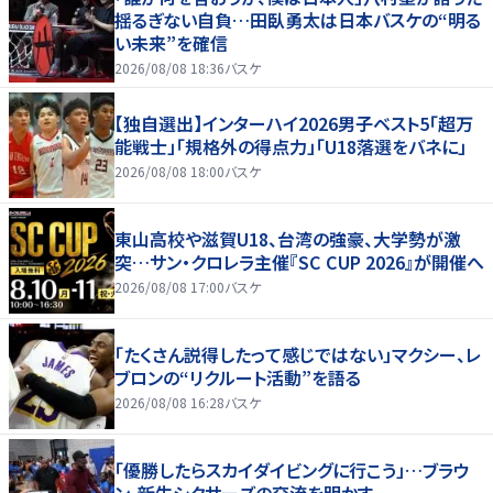
揺るぎない自負…田臥勇太は日本バスケの“明る
い未来”を確信
2026/08/08 18:36
バスケ
【独自選出】インターハイ2026男子ベスト5「超万
能戦士」「規格外の得点力」「U18落選をバネに」
2026/08/08 18:00
バスケ
東山高校や滋賀U18、台湾の強豪、大学勢が激
突…サン・クロレラ主催『SC CUP 2026』が開催へ
2026/08/08 17:00
バスケ
「たくさん説得したって感じではない」マクシー、レ
ブロンの“リクルート活動”を語る
2026/08/08 16:28
バスケ
「優勝したらスカイダイビングに行こう」…ブラウ