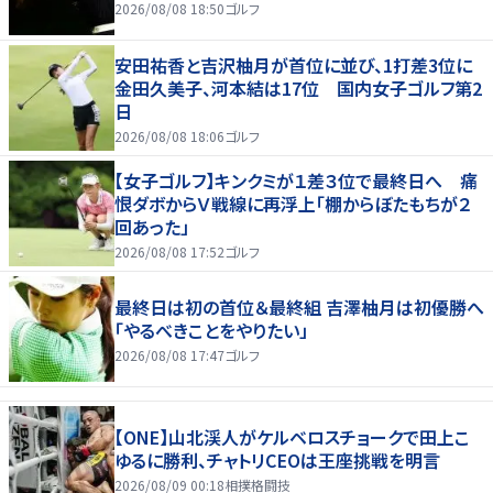
2026/08/08 18:50
ゴルフ
安田祐香と吉沢柚月が首位に並び、1打差3位に
金田久美子、河本結は17位 国内女子ゴルフ第2
日
2026/08/08 18:06
ゴルフ
【女子ゴルフ】キンクミが１差３位で最終日へ 痛
恨ダボからＶ戦線に再浮上「棚からぼたもちが２
回あった」
2026/08/08 17:52
ゴルフ
最終日は初の首位＆最終組 吉澤柚月は初優勝へ
「やるべきことをやりたい」
2026/08/08 17:47
ゴルフ
【ONE】山北渓人がケルベロスチョークで田上こ
ゆるに勝利、チャトリCEOは王座挑戦を明言
2026/08/09 00:18
相撲格闘技