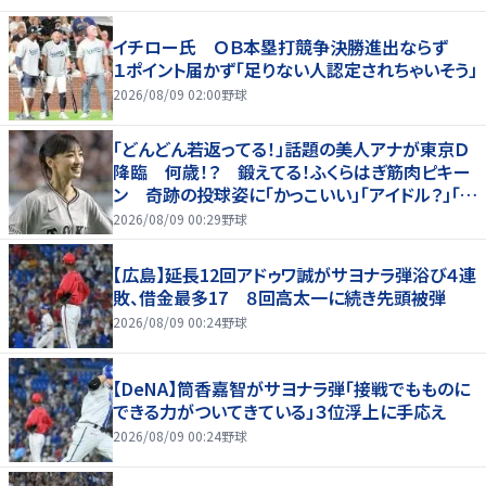
イチロー氏 ＯＢ本塁打競争決勝進出ならず
１ポイント届かず「足りない人認定されちゃいそう」
2026/08/09 02:00
野球
「どんどん若返ってる！」話題の美人アナが東京Ｄ
降臨 何歳！？ 鍛えてる！ふくらはぎ筋肉ピキー
ン 奇跡の投球姿に「かっこいい」「アイドル？」「女
神」
2026/08/09 00:29
野球
【広島】延長12回アドゥワ誠がサヨナラ弾浴び４連
敗、借金最多17 ８回高太一に続き先頭被弾
2026/08/09 00:24
野球
【DeNA】筒香嘉智がサヨナラ弾「接戦でもものに
できる力がついてきている」３位浮上に手応え
2026/08/09 00:24
野球