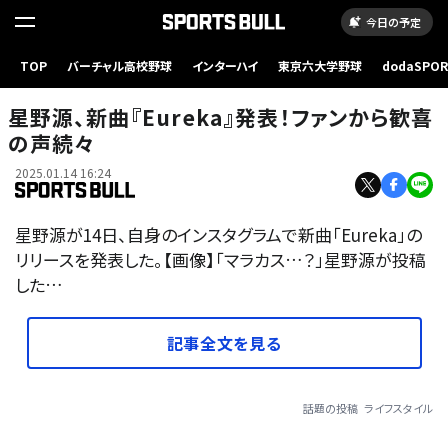
今日の予定
TOP
バーチャル高校野球
インターハイ
東京六大学野球
dodaSPO
（新しいタブ
星野源、新曲『Eureka』発表！ファンから歓喜
の声続々
2025.01.14 16:24
星野源が14日、自身のインスタグラムで新曲「Eureka」の
リリースを発表した。【画像】「マラカス…？」星野源が投稿
した…
記事全文を見る
話題の投稿
ライフスタイル