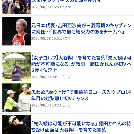
ン、新生シクサーズの交流を明かす
2026/08/08 15:53
バスケ
元日本代表・吉田亜沙美が三菱電機のキャプテン
に就任…「世界で最も結束力のあるチームへ」
2026/08/08 15:51
バスケ
【女子ゴルフ】大谷翔平を育てた言葉「先入観は可
能が不可能になる」が教訓 藤田かれんが初Ｖへ
２差４位浮上
2026/08/08 20:11
ゴルフ
思わぬ“繰り上げ”で開幕前日コース入り プロ14
年目の辻梨恵に初Vチャンス
2026/08/08 19:23
ゴルフ
「先入観は可能が不可能になる」 藤田かれんの待
ち受け画面は大谷翔平を育てた言葉