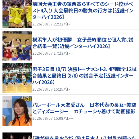
前回大会王者の鎮西高らすべてのシード校がベ
スト4入り 大会最終日の勝負の行方は【近畿イン
ターハイ2026】
2026/08/07 22:22
バレー
横浜隼人が初優勝 女子最終順位と個人賞、試
合結果一覧【近畿インターハイ2026】
2026/08/07 17:23
バレー
男子3日目（8/7）決勝トーナメント3、4回戦全12試
合結果と最終日（8/8）の試合予定【近畿インター
ハイ2026】
2026/08/07 15:25
バレー
バレーボール大友愛さん 日本代表の長女・美空
とディズニーシー カチューシャ着けて動画撮影
2026/08/07 15:08
バレー
「誰が何を言おうが、僕は日本人」八村塁が語った