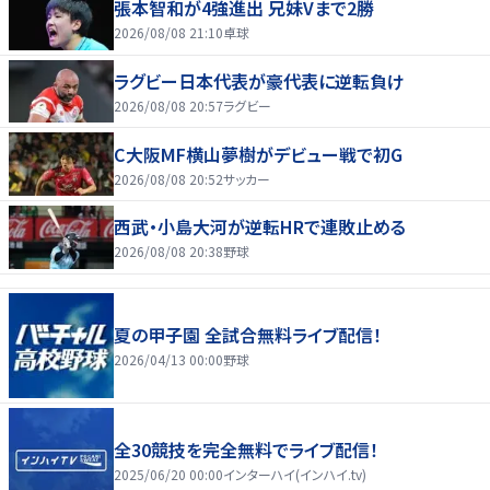
張本智和が4強進出 兄妹Vまで2勝
2026/08/08 21:10
卓球
ラグビー日本代表が豪代表に逆転負け
2026/08/08 20:57
ラグビー
C大阪MF横山夢樹がデビュー戦で初G
2026/08/08 20:52
サッカー
西武・小島大河が逆転HRで連敗止める
2026/08/08 20:38
野球
夏の甲子園 全試合無料ライブ配信！
2026/04/13 00:00
野球
全30競技を完全無料でライブ配信！
2025/06/20 00:00
インターハイ(インハイ.tv)