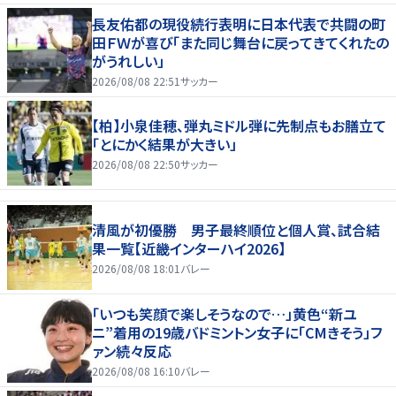
長友佑都の現役続行表明に日本代表で共闘の町
田ＦＷが喜び「また同じ舞台に戻ってきてくれたの
がうれしい」
2026/08/08 22:51
サッカー
【柏】小泉佳穂、弾丸ミドル弾に先制点もお膳立て
「とにかく結果が大きい」
2026/08/08 22:50
サッカー
清風が初優勝 男子最終順位と個人賞、試合結
果一覧【近畿インターハイ2026】
2026/08/08 18:01
バレー
「いつも笑顔で楽しそうなので…」黄色“新ユ
ニ”着用の19歳バドミントン女子に「CMきそう」フ
ァン続々反応
2026/08/08 16:10
バレー