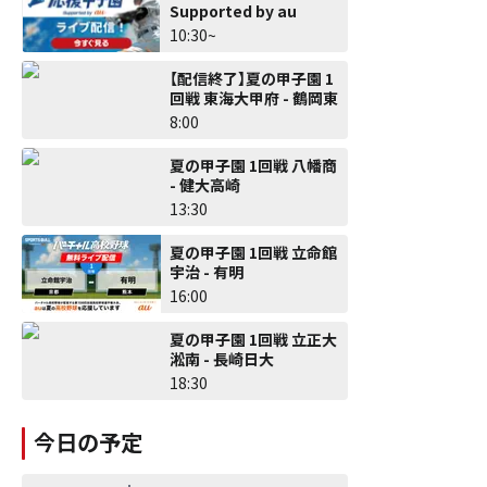
Supported by au
10:30~
【配信終了】夏の甲子園 1
回戦 東海大甲府 - 鶴岡東
8:00
夏の甲子園 1回戦 八幡商
- 健大高崎
13:30
夏の甲子園 1回戦 立命館
宇治 - 有明
16:00
夏の甲子園 1回戦 立正大
淞南 - 長崎日大
18:30
今日の予定