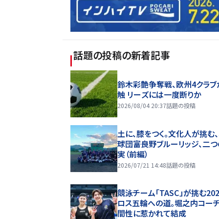
話題の投稿
の新着記事
鈴木彩艶争奪戦、欧州4クラブ
触 リーズには一度断りか
2026/08/04 20:37
話題の投稿
土に、膝をつく。文化人が挑む
球団――富良野ブルーリッジ、二
実（前編）
2026/07/21 14:48
話題の投稿
競泳チーム「TASC」が挑む20
ロス五輪への道。堀之内コー
間性に惹かれて結成