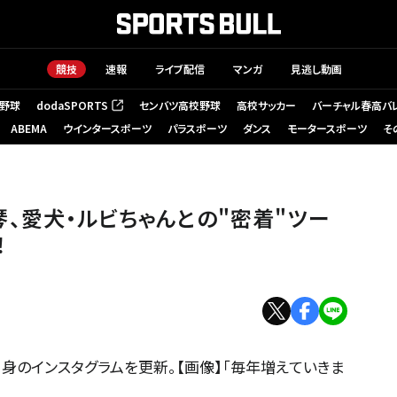
競技
速報
ライブ配信
マンガ
見逃し動画
野球
dodaSPORTS
センバツ高校野球
高校サッカー
バーチャル春高バ
（新しいタブで開く）
ABEMA
ウインタースポーツ
パラスポーツ
ダンス
モータースポーツ
そ
、愛犬・ルビちゃんとの"密着"ツー
！
身のインスタグラムを更新。【画像】「毎年増えていきま