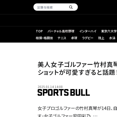
TOP
バーチャル高校野球
インターハイ
東京六大学
相撲・格闘技
テニス
卓球
ラグビー
陸上
水泳
美人女子ゴルファー竹村真琴
ショットが可愛すぎると話題
2025.01.14 14:08
女子プロゴルファーの竹村真琴が14日、自
す」女子ゴルファー安田彩乃、…