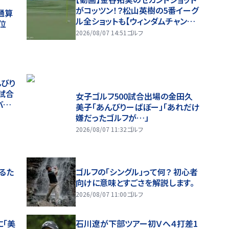
がコッツン！？松山英樹の5番イーグ
通算
ル全ショットも【ウィンダムチャンピ
首位
オンシップ1日目ハイライト】
2026/08/07 14:51
ゴルフ
んびり
試合
女子ゴルフ500試合出場の金田久
バース
美子「あんびりーばぼー」「あれだけ
嫌だったゴルフが…」
2026/08/07 11:32
ゴルフ
るた
ゴルフの「シングル」って何？ 初心者
向けに意味とすごさを解説します。
2026/08/07 11:00
ゴルフ
に「美
石川遼が下部ツアー初Ｖへ４打差1