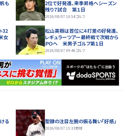
志帆も
2位で好発進、来季昇格へシーズン
残り７試合 第１日
2026/08/07 10:54
ゴルフ
32
松山英樹は首位に４打差の好発進、
米女
レギュラーツアー最終戦で次戦から
ＰＯへ 米男子ゴルフ第１日
2026/08/07 09:46
ゴルフ
届ける
聖隷の注目左腕の振る舞い「好感」
2026/08/07 15:33
野球