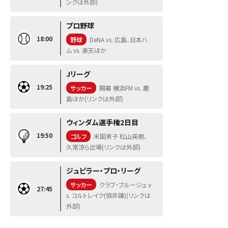
ンクは外部)
プロ野球
18:00
野球
DeNA vs. 広島、日本ハ
ム vs. 楽天ほか
Jリーグ
19:25
サッカー
開幕 横浜FM vs. 鹿
島ほか(リンクは外部)
ウィンダム選手権2日目
19:50
ゴルフ
米国男子 松山英樹、
久常涼ら出場(リンクは外部)
ジュピラー・プロ・リーグ
サッカー
クラブ・ブルージュ v
27:45
s. コルトレイク(倍井謙)(リンクは
外部)