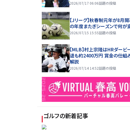
2026/07/17 06:06
話題の投稿
【Jリーグ】秋春制元年が8月開
の年度またぎシーズンで何が
2026/07/15 15:55
話題の投稿
【MLB】村上宗隆はHRダービ
退も約2400万円 賞金の仕組
解説
2026/07/14 14:52
話題の投稿
ゴルフ
の新着記事