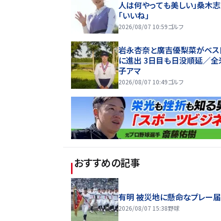
人は何やっても美しい」桑木
「いいね」
2026/08/07 10:59
ゴルフ
岩永杏奈と廣吉優梨菜がベスト
に進出 3日目も日没順延／全
子アマ
2026/08/07 10:49
ゴルフ
おすすめの記事
有明 被災地に懸命なプレー
2026/08/07 15:38
野球