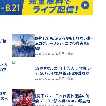
優勝しても、消えるかもしれない――富
が接
良野ブルーリッジ、二つの真実（後
編）
2026/07/21 15:25
話題の投稿
、北の
19歳ヤマルの“年上恋人♡”ガルシ
つの真
ア、50万いいね獲得SNS爆跳ねか
2026/07/20 11:12
話題の投稿
28年
【男子バレー日本代表】9連勝の価
チの人
値 データで読み解くVNLの現在地