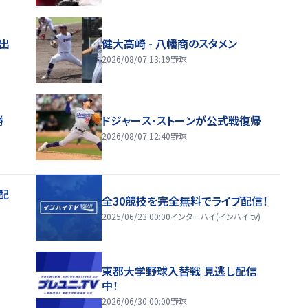
進出
健大高崎 - 八幡商のスタメン
2026/08/07 13:19
野球
勝
ドジャース・ストーンが公式戦復帰
2026/08/07 12:40
野球
配
全30競技を完全無料でライブ配信！
2025/06/23 00:00
インターハイ(インハイ.tv)
東都大学野球入替戦 見逃し配信
中！
2026/06/30 00:00
野球