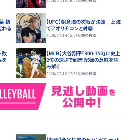
2026/07/16 16:42
話題の投稿
幕 初
【UFC】朝倉海の次戦が決定 上海
変わる
でアオリチロンと対戦
2026/07/14 15:19
話題の投稿
ー敗
【MLB】大谷翔平「300-150」に史上
みを
2位の速さで到達 記録の意味を読
み解く
2026/07/10 17:26
話題の投稿
【動画】金谷拓実のセカンドショット