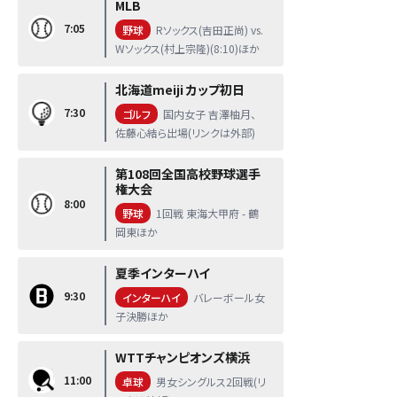
MLB
7:05
野球
Rソックス(吉田正尚) vs.
Wソックス(村上宗隆)(8:10)ほか
北海道meiji カップ初日
7:30
ゴルフ
国内女子 吉澤柚月、
佐藤心結ら出場(リンクは外部)
第108回全国高校野球選手
権大会
8:00
野球
1回戦 東海大甲府 - 鶴
岡東ほか
夏季インターハイ
9:30
インターハイ
バレーボール女
子決勝ほか
WTTチャンピオンズ横浜
11:00
卓球
男女シングルス2回戦(リ