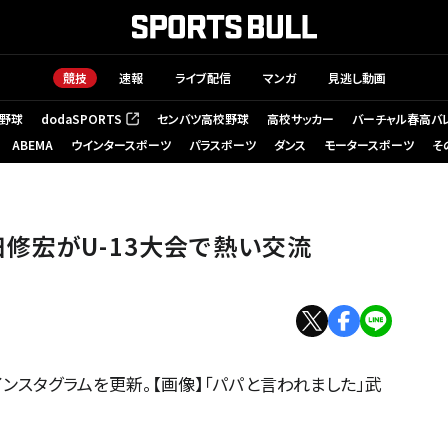
競技
速報
ライブ配信
マンガ
見逃し動画
野球
dodaSPORTS
センバツ高校野球
高校サッカー
バーチャル春高バ
（新しいタブで開く）
ABEMA
ウインタースポーツ
パラスポーツ
ダンス
モータースポーツ
そ
修宏がU-13大会で熱い交流
ンスタグラムを更新。【画像】「パパと言われました」武