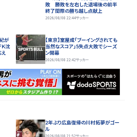
敗 勝敗を左右した退場後の前半
終了間際の勝ち越し点献上
2026/08/08 22:44
サッカー
紀が
【東京】室屋成「ブーイングされても
ＦＫ沈
当然なスコア」5失点大敗でシーズ
応え
ン開幕
2026/08/08 22:42
サッカー
2年ぶり広島復帰の川村拓夢がゴー
ル
2026/08/08 21:52
サッカー