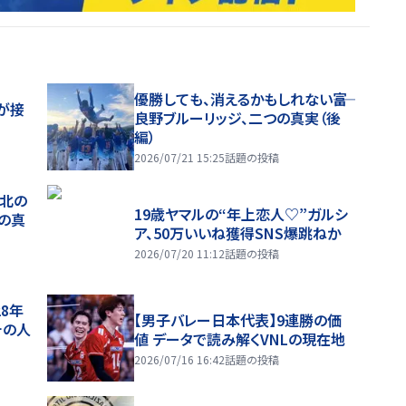
優勝しても、消えるかもしれない――富
が接
良野ブルーリッジ、二つの真実（後
編）
2026/07/21 15:25
話題の投稿
、北の
19歳ヤマルの“年上恋人♡”ガルシ
つの真
ア、50万いいね獲得SNS爆跳ねか
2026/07/20 11:12
話題の投稿
28年
【男子バレー日本代表】9連勝の価
チの人
値 データで読み解くVNLの現在地
2026/07/16 16:42
話題の投稿