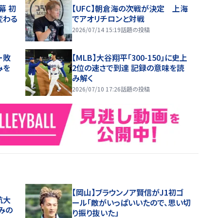
幕 初
【UFC】朝倉海の次戦が決定 上海
変わる
でアオリチロンと対戦
2026/07/14 15:19
話題の投稿
ー敗
【MLB】大谷翔平「300-150」に史上
みを
2位の速さで到達 記録の意味を読
み解く
2026/07/10 17:26
話題の投稿
【岡山】ブラウンノア賢信がJ1初ゴ
航大
ール「敵がいっぱいいたので、思い切
みの
り振り抜いた」