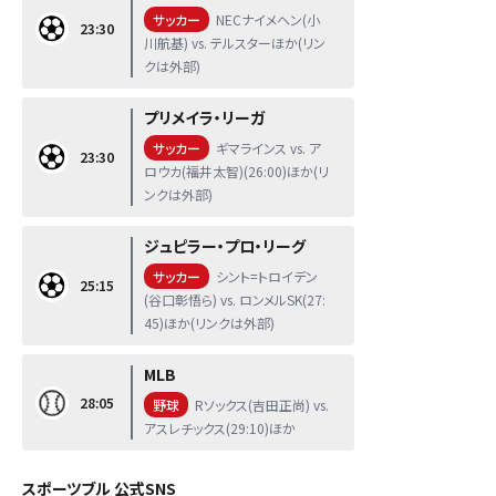
サッカー
NECナイメヘン(小
23:30
川航基) vs. テルスターほか(リン
クは外部)
プリメイラ・リーガ
サッカー
ギマラインス vs. ア
23:30
ロウカ(福井太智)(26:00)ほか(リ
ンクは外部)
ジュピラー・プロ・リーグ
サッカー
シント=トロイデン
25:15
(谷口彰悟ら) vs. ロンメルSK(27:
45)ほか(リンクは外部)
MLB
28:05
野球
Rソックス(吉田正尚) vs.
アスレチックス(29:10)ほか
スポーツブル 公式SNS