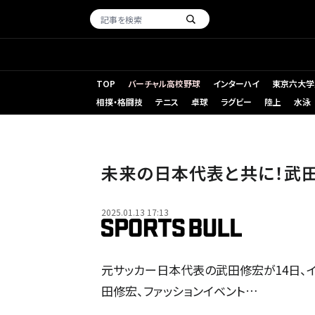
TOP
バーチャル高校野球
インターハイ
東京六大学
相撲・格闘技
テニス
卓球
ラグビー
陸上
水泳
未来の日本代表と共に！武田
2025.01.13 17:13
元サッカー日本代表の武田修宏が14日、イ
田修宏、ファッションイベント…