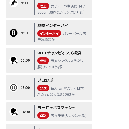
9:00
陸上
女子800m準決勝、男子
3000m決勝ほか(リンクは外部)
夏季インターハイ
9:30
インターハイ
バレーボール男
子決勝ほか
WTTチャンピオンズ横浜
11:00
卓球
男女シングルス準々決
勝(リンクは外部)
プロ野球
15:00
野球
巨人 vs. ヤクルト、日本
ハム vs. 楽天(18:00)ほか
ヨーロッパスマッシュ
16:00
卓球
男女予選(リンクは外部)
J1