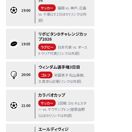
サッカー
福岡 vs. 神戸、広島
19:00
vs. 千葉(19:15)ほか(リンクは外
部)
リポビタンDチャレンジカッ
プ2026
19:05
ラグビー
日本代表 vs. オース
トラリア代表(リンクは外部)
ウィンダム選手権3日目
20:00
ゴルフ
米国男子 松山英樹、
久常涼ら出場(リンクは外部)
カラバオカップ
サッカー
1回戦 コルチェスタ
21:00
ー vs. サウサンプトン(菅原由勢
ら)ほか(リンクは外部)
エールディヴィジ