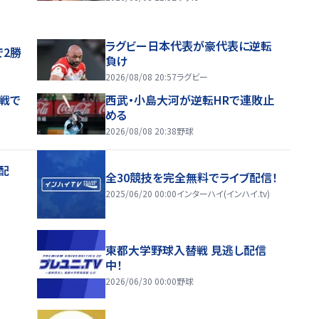
ラグビー日本代表が豪代表に逆転
で2勝
負け
2026/08/08 20:57
ラグビー
戦で
西武・小島大河が逆転HRで連敗止
める
2026/08/08 20:38
野球
配
全30競技を完全無料でライブ配信！
2025/06/20 00:00
インターハイ(インハイ.tv)
東都大学野球入替戦 見逃し配信
中！
2026/06/30 00:00
野球