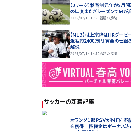
【Jリーグ】秋春制元年が8月開
の年度またぎシーズンで何が
2026/07/15 15:55
話題の投稿
【MLB】村上宗隆はHRダービ
退も約2400万円 賞金の仕組
解説
2026/07/14 14:52
話題の投稿
サッカー
の新着記事
オランダ１部ＰＳＶがＭＦ佐野
を獲得 移籍金はボーナス込