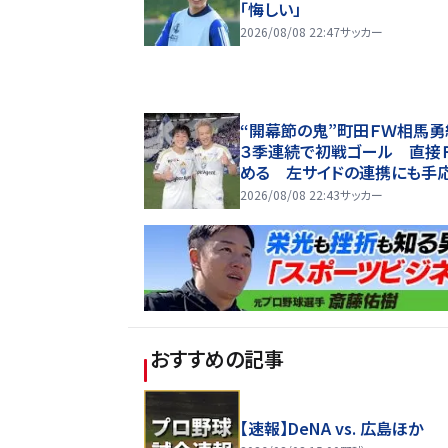
「悔しい」
2026/08/08 22:47
サッカー
“開幕節の鬼”町田ＦＷ相馬勇
３季連続で初戦ゴール 直接
める 左サイドの連携にも手
2026/08/08 22:43
サッカー
おすすめの記事
【速報】DeNA vs. 広島ほか