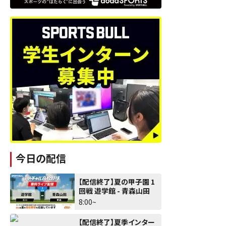
今日の配信
【配信終了】夏の甲子園 1
回戦 遊学館 - 青森山田
8:00~
【配信終了】夏季インター