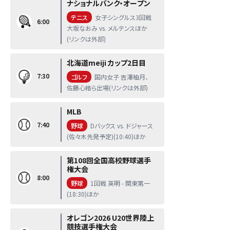
ナショナルバンク・オープン
テニス
女子シングルス3回戦
6:00
大坂なおみ vs. メルテンスほか
(リンクは外部)
北海道meiji カップ2日目
7:30
ゴルフ
国内女子 吉澤柚月、
佐藤心結ら出場(リンクは外部)
MLB
7:40
野球
Dバックス vs. ドジャース
(佐々木先発予定)(10:40)ほか
第108回全国高校野球選手
権大会
8:00
野球
1回戦 英明 - 関東第一
(18:30)ほか
オレゴン2026 U20世界陸上
競技選手権大会