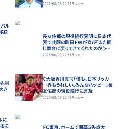
2026/08/08 22:55
サッカー
」バル
移籍
長友佑都の現役続行表明に日本代
表で共闘の町田ＦＷが喜び「また同
じ舞台に戻ってきてくれたのがうれ
しい」
2026/08/08 22:51
サッカー
Ｃ大阪香川真司「僕も、日本サッカ
に先制
ー界もうれしい。みんなハッピー」長
大き
友佑都の現役続行に言及
2026/08/08 22:48
サッカー
ルに
敗北に
ＦＣ東京、ホームで開幕５失点大