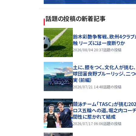
話題の投稿
の新着記事
鈴木彩艶争奪戦、欧州4クラブ
触 リーズには一度断りか
2026/08/04 20:37
話題の投稿
土に、膝をつく。文化人が挑む
球団――富良野ブルーリッジ、二
実（前編）
2026/07/21 14:48
話題の投稿
競泳チーム「TASC」が挑む20
ロス五輪への道。堀之内コー
間性に惹かれて結成
2026/07/17 06:06
話題の投稿