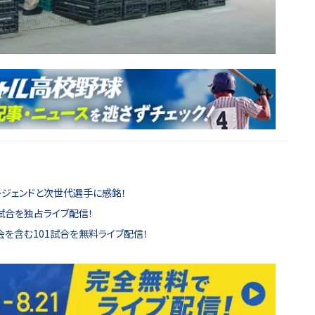
レジェンドと次世代選手に感銘！
試合を独占ライブ配信！
を含む101試合を無料ライブ配信！