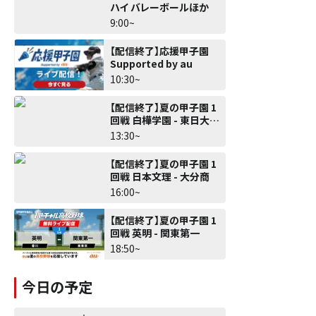
ハイ バレーボールほか
9:00~
【配信終了】応援甲子園
Supported by au
10:30~
【配信終了】夏の甲子園 1
回戦 白樺学園 - 東日大昌
平
13:30~
【配信終了】夏の甲子園 1
回戦 日本文理 - 大分商
16:00~
【配信終了】夏の甲子園 1
回戦 英明 - 関東第一
18:50~
今日の予定