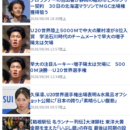
ー契約 ３０日の北海道マラソンでＭＧＣ出場権
獲得狙う
2026/08/06 18:30
陸上
Ｕ２０世界陸上５０００Ｍで中大の栗村凌が８位入
賞 学法石川時代のチームメートで早大の増子
陽太は欠場
2026/08/06 12:57
陸上
早大の注目ルーキー・増子陽太は欠場に ５００
０Ｍ決勝…Ｕ２０世界選手権
2026/08/06 12:34
陸上
久保凛、U20世界選手権出場表明＆水風呂オフシ
ョット公開に「日本の誇り」「素晴らしい腹筋」
2026/08/06 09:57
陸上
【箱根駅伝 名ランナー列伝】大津顕杜 東洋大黄
金期を支えた「いぶし銀」の存在 最後は同期の設