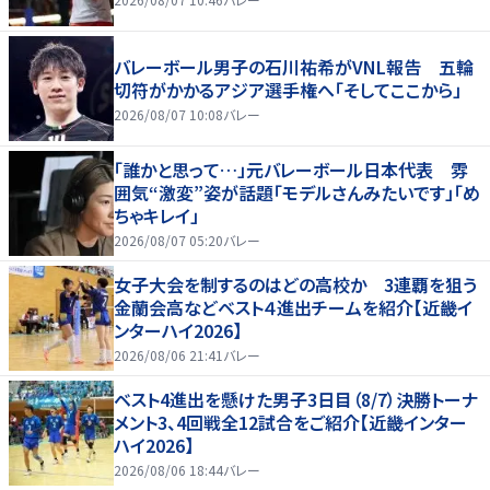
バレーボール男子の石川祐希がVNL報告 五輪
切符がかかるアジア選手権へ「そしてここから」
2026/08/07 10:08
バレー
「誰かと思って…」元バレーボール日本代表 雰
囲気“激変”姿が話題「モデルさんみたいです」「め
ちゃキレイ」
2026/08/07 05:20
バレー
女子大会を制するのはどの高校か 3連覇を狙う
金蘭会高などベスト４進出チームを紹介【近畿イ
ンターハイ2026】
2026/08/06 21:41
バレー
ベスト4進出を懸けた男子3日目（8/7）決勝トーナ
メント3、4回戦全12試合をご紹介【近畿インター
ハイ2026】
2026/08/06 18:44
バレー