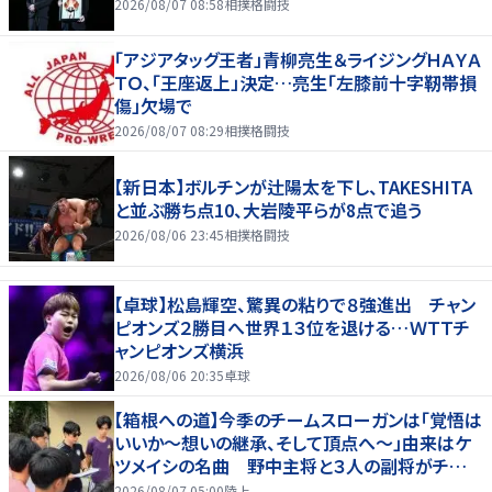
2026/08/07 08:58
相撲格闘技
「アジアタッグ王者」青柳亮生＆ライジングＨＡＹＡ
ＴＯ、「王座返上」決定…亮生「左膝前十字靭帯損
傷」欠場で
2026/08/07 08:29
相撲格闘技
【新日本】ボルチンが辻陽太を下し、TAKESHITA
と並ぶ勝ち点10、大岩陵平らが8点で追う
2026/08/06 23:45
相撲格闘技
【卓球】松島輝空、驚異の粘りで８強進出 チャン
ピオンズ２勝目へ世界１３位を退ける…ＷＴＴチ
ャンピオンズ横浜
2026/08/06 20:35
卓球
【箱根への道】今季のチームスローガンは「覚悟は
いいか～想いの継承、そして頂点へ～」由来はケ
ツメイシの名曲 野中主将と３人の副将がチーム
を引っ張る…夏合宿特集第１弾、国学院大
2026/08/07 05:00
陸上