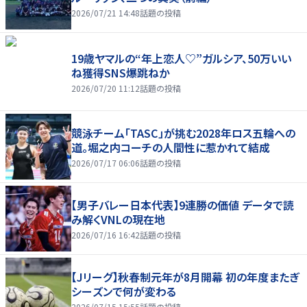
2026/07/21 14:48
話題の投稿
19歳ヤマルの“年上恋人♡”ガルシア、50万いい
ね獲得SNS爆跳ねか
2026/07/20 11:12
話題の投稿
競泳チーム「TASC」が挑む2028年ロス五輪への
道。堀之内コーチの人間性に惹かれて結成
2026/07/17 06:06
話題の投稿
【男子バレー日本代表】9連勝の価値 データで読
み解くVNLの現在地
2026/07/16 16:42
話題の投稿
【Jリーグ】秋春制元年が8月開幕 初の年度またぎ
シーズンで何が変わる
2026/07/15 15:55
話題の投稿