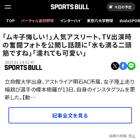
今日の予定
TOP
バーチャル高校野球
インターハイ
東京六大学野球
dodaSPO
（新しいタブ
「ムキ子悔しい！」人気アスリート、TV出演時
の奮闘フォトを公開し話題に「水も滴る二頭
筋ですね」「濡れても可愛い」
2025.01.14 02:47
立命館大学出身、アストライア明石AC所属、女子陸上走り
幅跳び選手の榎本樹羅が13日、自身のインスタグラムを更
新した。【動…
記事全文を見る
話題の投稿
陸上