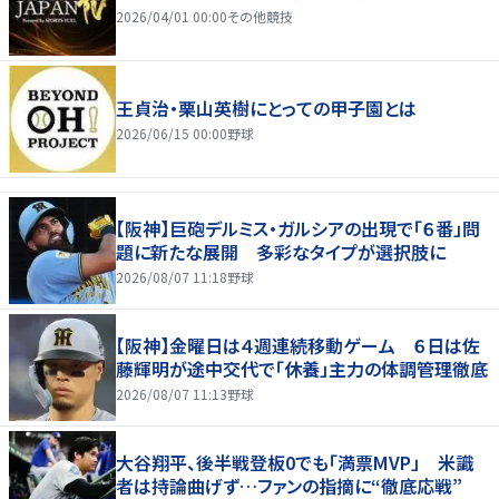
2026/04/01 00:00
その他競技
王貞治・栗山英樹にとっての甲子園とは
2026/06/15 00:00
野球
【阪神】巨砲デルミス・ガルシアの出現で「６番」問
題に新たな展開 多彩なタイプが選択肢に
2026/08/07 11:18
野球
【阪神】金曜日は４週連続移動ゲーム ６日は佐
藤輝明が途中交代で「休養」主力の体調管理徹底
2026/08/07 11:13
野球
大谷翔平、後半戦登板0でも「満票MVP」 米識
者は持論曲げず…ファンの指摘に“徹底応戦”