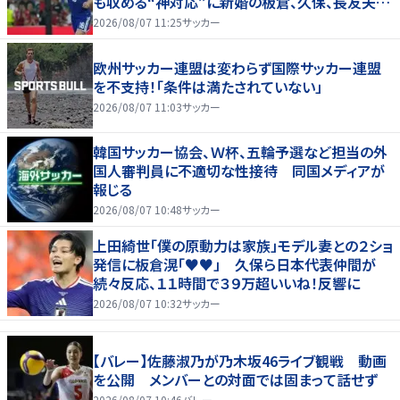
も収める“神対応”に新婚の板倉、久保、長友夫妻
もエール！
2026/08/07 11:25
サッカー
欧州サッカー連盟は変わらず国際サッカー連盟
を不支持！「条件は満たされていない」
2026/08/07 11:03
サッカー
韓国サッカー協会、Ｗ杯、五輪予選など担当の外
国人審判員に不適切な性接待 同国メディアが
報じる
2026/08/07 10:48
サッカー
上田綺世「僕の原動力は家族」モデル妻との２ショ
発信に板倉滉「♥♥」 久保ら日本代表仲間が
続々反応、１１時間で３９万超いいね！反響に
2026/08/07 10:32
サッカー
【バレー】佐藤淑乃が乃木坂46ライブ観戦 動画
を公開 メンバーとの対面では固まって話せず
2026/08/07 10:46
バレー