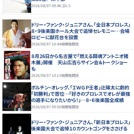
2026/08/07 09:46
ゴルフ
ドリー・ファンク・ジュニアさん、「全日本プロレス」
８・９後楽園ホール大会で追悼セレモニー…会場
ロビーに献花台を設置
2026/08/07 10:44
相撲格闘技
８月26日から名古屋で「燃える闘魂アントニオ猪
木展」開催 天山広吉らサイン会＆トークショー
も
2026/08/07 10:13
相撲格闘技
ボルチン・オレッグ、「ＩＷＧＰ王者」辻陽太に劇的
「初勝利」で首位…「好きのプロレスでオレが最強
の選手になりたいから！」…８・６後楽園全成績
2026/08/07 09:50
相撲格闘技
ドリー・ファンク・ジュニアさん、「新日本プロレス」
後楽園大会で追悼１０カウントゴングをささげる