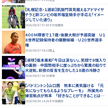
【札幌記念・１週前】凱旋門賞見据えるアドマイヤ
テラと新コンビの坂井瑠星騎手が手応え「イメー
ジしていた通り」
2026/08/07 07:00
その他競技
４００Ｍ障害で１７歳・後藤大樹が予選突破 Ｕ１
８世界記録保持者の優勝候補…Ｕ２０世界選手
権
2026/08/07 04:10
陸上
【卓球】張本美和「今日は涙ない」、笑顔で８強入り
の裏側…中国勢相手に崖っぷちから驚異の粘りで
大逆転、前夜の反省を生かした１８歳の冷静さ
2026/08/07 06:30
卓球
【バドミントン】山口茜 熊本に勇気届ける 「元
気になってもらえるようなプレーを」 所属先の
練習拠点が熊本 「好きなことができることは当
たり前じゃない」
2026/08/06 14:36
その他競技