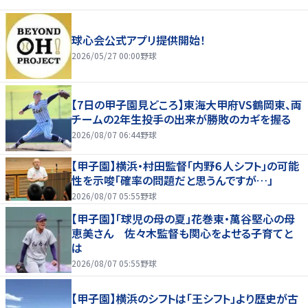
球心会公式アプリ提供開始！
2026/05/27 00:00
野球
【7日の甲子園見どころ】東海大甲府VS鶴岡東、両
チームの2年生投手の出来が勝敗のカギを握る
2026/08/07 06:44
野球
【甲子園】横浜・村田監督「内野６人シフト」の可能
性を示唆「確率の問題だと思うんですが…」
2026/08/07 05:55
野球
【甲子園】「球児の母の夏」花巻東・萬谷堅心の母
恵美さん 佐々木監督も関心をよせる子育てと
は
2026/08/07 05:55
野球
【甲子園】横浜のシフトは「王シフト」より歴史が古