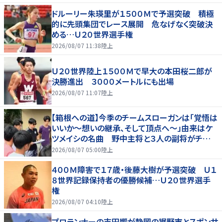
ドルーリー朱瑛里が１５００Ｍで予選突破 積極
的に先頭集団でレース展開 危なげなく突破決
める…Ｕ２０世界選手権
2026/08/07 11:38
陸上
Ｕ２０世界陸上１５００Ｍで早大の本田桜二郎が
決勝進出 ３０００メートルにも出場
2026/08/07 11:07
陸上
【箱根への道】今季のチームスローガンは「覚悟は
いいか～想いの継承、そして頂点へ～」由来はケ
ツメイシの名曲 野中主将と３人の副将がチーム
を引っ張る…夏合宿特集第１弾、国学院大
2026/08/07 05:00
陸上
４００Ｍ障害で１７歳・後藤大樹が予選突破 Ｕ１
８世界記録保持者の優勝候補…Ｕ２０世界選手
権
2026/08/07 04:10
陸上
プロランナーの吉田響が静岡の裾野市とスポンサ