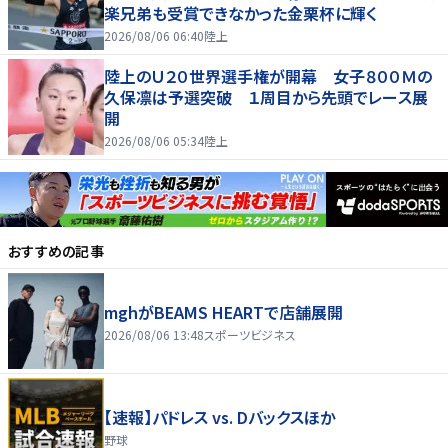
楽兄弟も受賞できなかった金栗杯に輝く
2026/08/06 06:40
陸上
陸上のＵ２０世界選手権が開幕 女子８００Ｍの
久保凛は予選突破 １周目から先頭でレース展
開
2026/08/06 05:34
陸上
おすすめの記事
mghがBEAMS HEARTで店舗展開
2026/08/06 13:48
スポーツビジネス
【速報】パドレス vs. Dバックスほか
野球