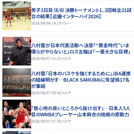
男子2日目（8/6）決勝トーナメント1、2回戦全21試
合の結果【近畿インターハイ2026】
2026/08/06 18:19
バレー
八村塁が日本代表活動へ決意「“黄金時代”いま
僕らがやらないと」ロス五輪は「一番大きな目標」
2026/08/07 11:25
バスケ
八村塁「日本のバスケを強くするために」JBA連携
の経緯明かす…BLACK SAMURAIに有望株17名
が集結
2026/08/07 08:42
バスケ
「居心地の良いところから抜け出す」…日本人5人
目のWNBAプレーヤー山本麻衣の挑戦の原動力
2026/08/07 07:30
バスケ