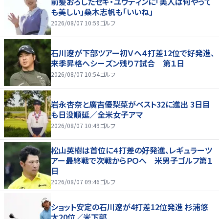
前髪おろしたセキ・ユウティンに「美人は何やって
も美しい」桑木志帆も「いいね」
2026/08/07 10:59
ゴルフ
石川遼が下部ツアー初Ｖへ４打差12位で好発進、
来季昇格へシーズン残り７試合 第１日
2026/08/07 10:54
ゴルフ
岩永杏奈と廣吉優梨菜がベスト32に進出 3日目
も日没順延／全米女子アマ
2026/08/07 10:49
ゴルフ
松山英樹は首位に４打差の好発進、レギュラーツ
アー最終戦で次戦からＰＯへ 米男子ゴルフ第１
日
2026/08/07 09:46
ゴルフ
ショット安定の石川遼が4打差12位発進 杉浦悠
太20位／米下部