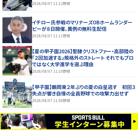
2026/08/07 11:12
野球
イチロー氏参戦のマリナーズOBホームランダー
ビーが８日開催、異例の無料生配信
2026/08/07 11:11
野球
【夏の甲子園2026】聖隷クリストファー・高部陸の
「２回加速する」規格外のストレート それでもプロ
ではなく大学進学を選ぶ理由
2026/08/07 11:10
野球
【甲子園】鶴岡東２年ぶりの夏の白星逃す 初回３
失点が響き自慢の全員野球での攻撃力出せず
2026/08/07 11:08
野球