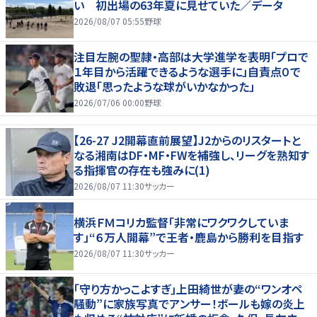
い 初出場の63年夏に見せていた／データ
2026/08/07 05:55
野球
注目左腕の聖隷・高部は大学進学を表明「プロで
１年目から活躍できるような選手に」自責点０で
敗退「思ったような球がいかなかった」
2026/07/06 00:00
野球
【26-27 J2開幕直前展望】J2からのリスタートと
なる湘南はDF・MF・FWを補強し、リーグを熟知す
る指揮官の存在も強みに(1)
2026/08/07 11:30
サッカー
横浜ＦＭコリカ監督「非常にワクワクしていま
す」“６万人開幕”で王者・鹿島から勝利を目指す
2026/08/07 11:30
サッカー
｢守り方かっこよすぎ｣上田綺世が妻の“ワンオペ
騒動”に家族写真でアンサー！ボールも嫁の炎上