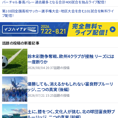
バーチャル春高バレー過去最多となる合計400試合を独占ライブ配信！
第103回全国高校サッカー選手権大会・地区大会を含む101試合を無料ライ
ブ配信！
話題の投稿
の新着記事
鈴木彩艶争奪戦、欧州4クラブが接触 リーズには
一度断りか
2026/08/04 20:37
話題の投稿
優勝しても、消えるかもしれない――富良野ブルーリ
ッジ、二つの真実（後編）
2026/07/21 15:25
話題の投稿
土に、膝をつく。文化人が挑む、北の球団――富良野ブ
ルーリッジ、二つの真実（前編）