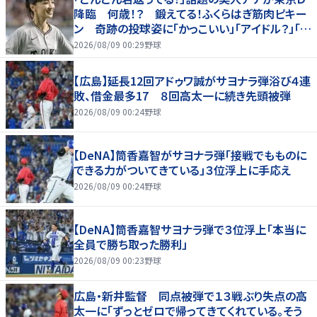
降臨 何歳！？ 鍛えてる！ふくらはぎ筋肉ピキー
ン 奇跡の投球姿に「かっこいい」「アイドル？」「女
神」
2026/08/09 00:29
野球
【広島】延長12回アドゥワ誠がサヨナラ弾浴び４連
敗、借金最多17 ８回高太一に続き先頭被弾
2026/08/09 00:24
野球
【DeNA】筒香嘉智がサヨナラ弾「接戦でもものに
できる力がついてきている」３位浮上に手応え
2026/08/09 00:24
野球
【DeNA】筒香嘉智サヨナラ弾で３位浮上「本当に
全員で勝ち取った勝利」
2026/08/09 00:23
野球
広島・新井監督 同点被弾で１３戦ぶり失点の高
太一に「ずっとゼロで帰ってきてくれている。そう