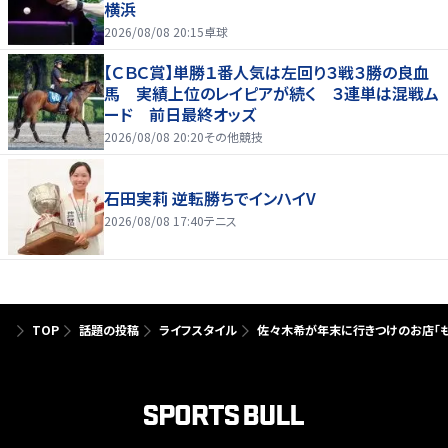
横浜
2026/08/08 20:15
卓球
【ＣＢＣ賞】単勝１番人気は左回り３戦３勝の良血
馬 実績上位のレイピアが続く ３連単は混戦ム
ード 前日最終オッズ
2026/08/08 20:20
その他競技
石田実莉 逆転勝ちでインハイV
2026/08/08 17:40
テニス
TOP
話題の投稿
ライフスタイル
佐々木希が年末に行きつけのお店「も