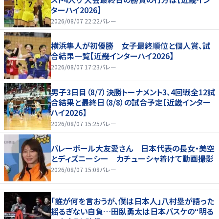
ターハイ2026】
2026/08/07 22:22
バレー
横浜隼人が初優勝 女子最終順位と個人賞、試
合結果一覧【近畿インターハイ2026】
2026/08/07 17:23
バレー
男子3日目（8/7）決勝トーナメント3、4回戦全12試
合結果と最終日（8/8）の試合予定【近畿インター
ハイ2026】
2026/08/07 15:25
バレー
バレーボール大友愛さん 日本代表の長女・美空
とディズニーシー カチューシャ着けて動画撮影
2026/08/07 15:08
バレー
「誰が何を言おうが、僕は日本人」八村塁が語った
揺るぎない自負…田臥勇太は日本バスケの“明る