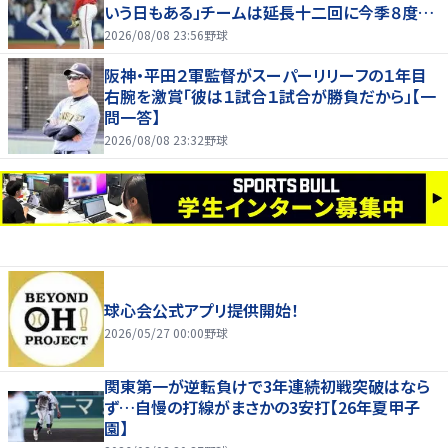
いう日もある」チームは延長十二回に今季８度目
サヨナラ負け
2026/08/08 23:56
野球
阪神・平田２軍監督がスーパーリリーフの１年目
右腕を激賞「彼は１試合１試合が勝負だから」【一
問一答】
2026/08/08 23:32
野球
球心会公式アプリ提供開始！
2026/05/27 00:00
野球
関東第一が逆転負けで3年連続初戦突破はなら
ず…自慢の打線がまさかの3安打【26年夏甲子
園】