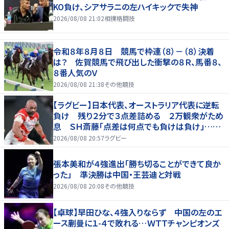
KO負け、シアサラニの左ハイキックで失神
2026/08/08 21:02
相撲格闘技
令和８年８月８日 競馬で枠連（８）－（８）決着
は？ 佐賀競馬で飛び出した衝撃の８Ｒ、馬番８、
８番人気のＶ
2026/08/08 21:38
その他競技
【ラグビー】日本代表、オーストラリア代表に逆転
負け 残り２分で３点差詰める ２万観衆がため
息 ＳＨ斎藤「点差は何点でも負けは負け」…前
半にＳＯ伊藤龍が先制トライ、３２ー３５で惜敗
2026/08/08 20:57
ラグビー
張本美和が４強進出「勝ち切ることができて良か
った」 準決勝は中国・王芸迪と対戦
2026/08/08 20:08
その他競技
【卓球】早田ひな、４強入りならず 中国の左のエ
ース蒯曼に１-４で敗れる…ＷＴＴチャンピオンズ