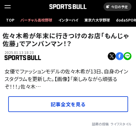
今日の予定
TOP
バーチャル高校野球
インターハイ
東京六大学野球
dodaSPO
（新しいタブ
佐々木希が年末に行きつけのお店「もんじゃ
佐藤」でアンパンマン！？
2025.01.13 18:23
女優でファッションモデルの佐々木希が13日、自身のイン
スタグラムを更新した。【画像】「楽しみながら頑張る
ぞ！！！」佐々木…
記事全文を見る
話題の投稿
ライフスタイル