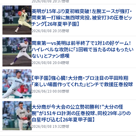
2026/08/08 20:37
野球
英明が15年ぶり夏初戦突破！左腕エースが強打・
関東第一打線に無四球完投、被安打3の圧巻ピッ
チング【26年夏甲子園】
2026/08/08 20:35
野球
関東第一vs英明は前半終了で1対1の好ゲーム！
ハイレベルな攻防に「1回戦で当たるのはもったい
ない」とファン感嘆
2026/08/08 20:04
野球
【甲子園】強心臓！大分商・プロ注目の平田玲翔
「楽しい場面作ってくれた」ピンチで救援圧巻投球
2026/06/23 00:00
野球
大分商が今大会の公立勢初勝利！"大分の怪
腕"が151キロ計測の圧巻投球、同校29年ぶりの
白星呼び込む【26年夏甲子園】
2026/08/08 19:32
野球