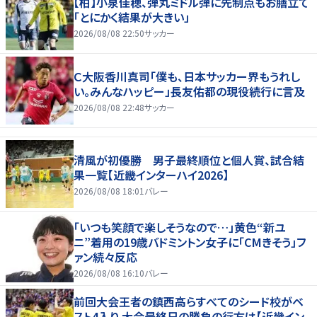
【柏】小泉佳穂、弾丸ミドル弾に先制点もお膳立て
「とにかく結果が大きい」
2026/08/08 22:50
サッカー
Ｃ大阪香川真司「僕も、日本サッカー界もうれし
い。みんなハッピー」長友佑都の現役続行に言及
2026/08/08 22:48
サッカー
清風が初優勝 男子最終順位と個人賞、試合結
果一覧【近畿インターハイ2026】
2026/08/08 18:01
バレー
「いつも笑顔で楽しそうなので…」黄色“新ユ
ニ”着用の19歳バドミントン女子に「CMきそう」フ
ァン続々反応
2026/08/08 16:10
バレー
前回大会王者の鎮西高らすべてのシード校がベ
スト4入り 大会最終日の勝負の行方は【近畿イン