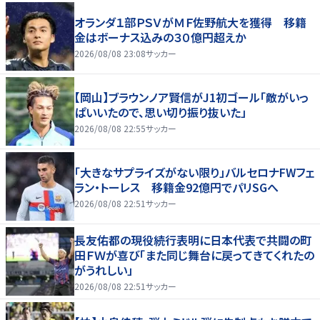
オランダ１部ＰＳＶがＭＦ佐野航大を獲得 移籍
金はボーナス込みの３０億円超えか
2026/08/08 23:08
サッカー
【岡山】ブラウンノア賢信がJ1初ゴール「敵がいっ
ぱいいたので、思い切り振り抜いた」
2026/08/08 22:55
サッカー
「大きなサプライズがない限り」バルセロナFWフェ
ラン・トーレス 移籍金92億円でパリSGへ
2026/08/08 22:51
サッカー
長友佑都の現役続行表明に日本代表で共闘の町
田ＦＷが喜び「また同じ舞台に戻ってきてくれたの
がうれしい」
2026/08/08 22:51
サッカー