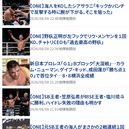
【ONE】海人をKOしたシアサラニ「キックかパンチ
で反撃する時に腕が下がる。そこを狙った」
2026/08/08 22:48
相撲格闘技
【ONE】野杁正明が左フックでリウ・メンヤンを１回
KO、チャトリCEOも「過去最高の野杁」
2026/08/08 22:36
相撲格闘技
新日本プロレス「Ｇ１」Ｂブロック「大混戦」…カラ
ム・ニューマン、ゲイブ・キッド、成田蓮が「勝ち点１
０」で首位タイ…８・８横浜全成績
2026/08/08 21:20
相撲格闘技
【ONE】SB王者・笠原弘希がRISE王者・塩川琉斗
に勝利、ハイドレ失敗の理由も明かす
2026/08/08 21:03
相撲格闘技
【ONE】元SB王者の海人がまさかの２戦連続１回