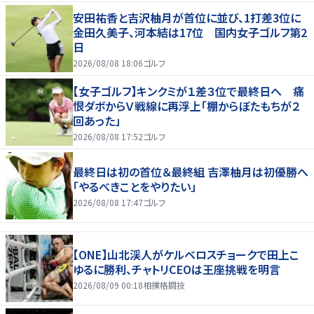
安田祐香と吉沢柚月が首位に並び、1打差3位に
金田久美子、河本結は17位 国内女子ゴルフ第2
日
2026/08/08 18:06
ゴルフ
【女子ゴルフ】キンクミが１差３位で最終日へ 痛
恨ダボからＶ戦線に再浮上「棚からぼたもちが２
回あった」
2026/08/08 17:52
ゴルフ
最終日は初の首位＆最終組 吉澤柚月は初優勝へ
「やるべきことをやりたい」
2026/08/08 17:47
ゴルフ
【ONE】山北渓人がケルベロスチョークで田上こ
ゆるに勝利、チャトリCEOは王座挑戦を明言
2026/08/09 00:18
相撲格闘技