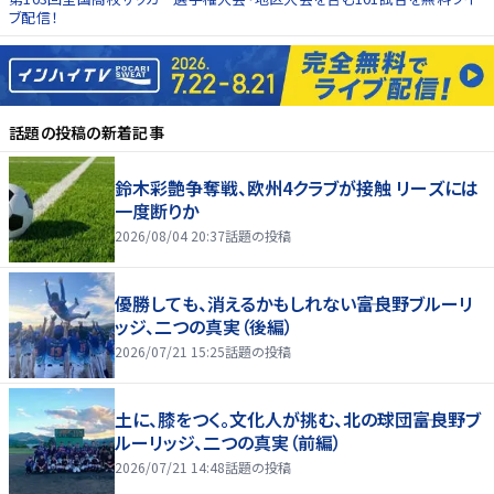
ブ配信！
話題の投稿
の新着記事
鈴木彩艶争奪戦、欧州4クラブが接触 リーズには
一度断りか
2026/08/04 20:37
話題の投稿
優勝しても、消えるかもしれない――富良野ブルーリ
ッジ、二つの真実（後編）
2026/07/21 15:25
話題の投稿
土に、膝をつく。文化人が挑む、北の球団――富良野ブ
ルーリッジ、二つの真実（前編）
2026/07/21 14:48
話題の投稿