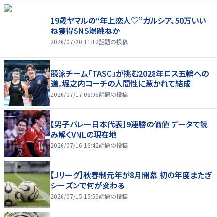
19歳ヤマルの“年上恋人♡”ガルシア、50万いい
ね獲得SNS爆跳ねか
2026/07/20 11:12
話題の投稿
競泳チーム「TASC」が挑む2028年ロス五輪への
道。堀之内コーチの人間性に惹かれて結成
2026/07/17 06:06
話題の投稿
【男子バレー日本代表】9連勝の価値 データで読
み解くVNLの現在地
2026/07/16 16:42
話題の投稿
【Jリーグ】秋春制元年が8月開幕 初の年度またぎ
シーズンで何が変わる
2026/07/15 15:55
話題の投稿