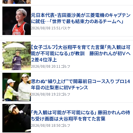
元日本代表・吉田亜沙美が三菱電機のキャプテン
に就任…「世界で最も結束力のあるチームへ」
2026/08/08 15:51
バスケ
【女子ゴルフ】大谷翔平を育てた言葉「先入観は可
能が不可能になる」が教訓 藤田かれんが初Ｖへ
２差４位浮上
2026/08/08 20:11
ゴルフ
思わぬ“繰り上げ”で開幕前日コース入り プロ14
年目の辻梨恵に初Vチャンス
2026/08/08 19:23
ゴルフ
「先入観は可能が不可能になる」 藤田かれんの待
ち受け画面は大谷翔平を育てた言葉
2026/08/08 18:50
ゴルフ