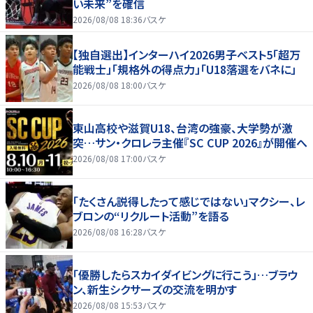
い未来”を確信
2026/08/08 18:36
バスケ
【独自選出】インターハイ2026男子ベスト5「超万
能戦士」「規格外の得点力」「U18落選をバネに」
2026/08/08 18:00
バスケ
東山高校や滋賀U18、台湾の強豪、大学勢が激
突…サン・クロレラ主催『SC CUP 2026』が開催へ
2026/08/08 17:00
バスケ
「たくさん説得したって感じではない」マクシー、レ
ブロンの“リクルート活動”を語る
2026/08/08 16:28
バスケ
「優勝したらスカイダイビングに行こう」…ブラウ
ン、新生シクサーズの交流を明かす
2026/08/08 15:53
バスケ