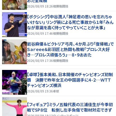
おた全成績
2026/08/09 18:26
相撲格闘技
【ボクシング】中谷潤人「神足君の思いを忘れちゃ
いけない」 リング禍による死亡事故から１年「みん
なが意識を高く持ってやっていくことが大事」
2026/08/09 17:46
相撲格闘技
岩谷麻優＆ビクトリア弓月、４か月ぶり「復帰戦」で
Ｓａｒｅｅｅ＆彩羽匠と熱闘も敗戦「プロレス大好
き…プロレス頑張ろう」…８・９おおた
2026/08/09 17:36
相撲格闘技
【卓球】張本美和、日本開催のチャンピオンズ初制
覇 決勝で昨年女王の中国選手に４-２…ＷＴＴ
チャンピオンズ横浜
2026/08/09 19:36
卓球
【フィギュア】ミラノ五輪代表の三浦佳生が今季初
戦でSP８位 転倒し左手負傷で取材対応できず
2026/08/09 19:13
ウィンタースポーツ