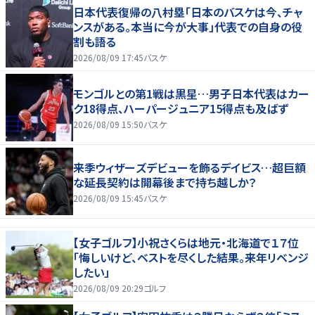
日本代表復帰の八村塁「日本のバスケは今、チャ
ンスがある。本当に今が大事」代表での自身の役
割も語る
2026/08/09 17:45
バスケ
モンゴルとの第1戦は黒星…男子日本代表はカー
ク18得点、ハーパージュニア15得点も及ばず
2026/08/09 15:50
バスケ
来季ウィザーズデビューを飾るデイビス…超巨額
な延長契約は開幕後まで持ち越しか？
2026/08/09 15:45
バスケ
【女子ゴルフ】小祝さくらは地元・北海道で１７位
「悔しいけど、ベストを尽くした結果。来年リベンジ
したい」
2026/08/09 20:29
ゴルフ