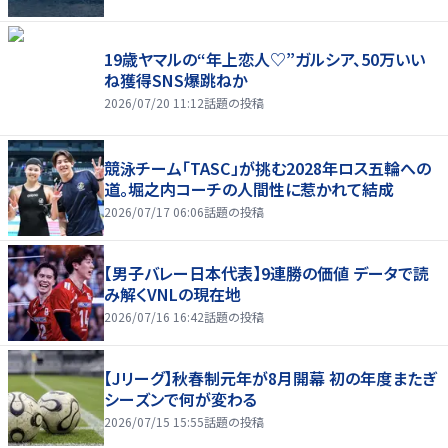
19歳ヤマルの“年上恋人♡”ガルシア、50万いい
ね獲得SNS爆跳ねか
2026/07/20 11:12
話題の投稿
競泳チーム「TASC」が挑む2028年ロス五輪への
道。堀之内コーチの人間性に惹かれて結成
2026/07/17 06:06
話題の投稿
【男子バレー日本代表】9連勝の価値 データで読
み解くVNLの現在地
2026/07/16 16:42
話題の投稿
【Jリーグ】秋春制元年が8月開幕 初の年度またぎ
シーズンで何が変わる
2026/07/15 15:55
話題の投稿