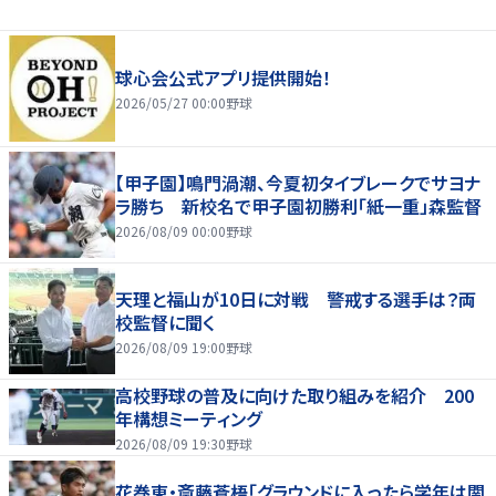
球心会公式アプリ提供開始！
2026/05/27 00:00
野球
【甲子園】鳴門渦潮、今夏初タイブレークでサヨナ
ラ勝ち 新校名で甲子園初勝利「紙一重」森監督
2026/08/09 00:00
野球
天理と福山が10日に対戦 警戒する選手は？両
校監督に聞く
2026/08/09 19:00
野球
高校野球の普及に向けた取り組みを紹介 200
年構想ミーティング
2026/08/09 19:30
野球
花巻東・斎藤蒼梧「グラウンドに入ったら学年は関