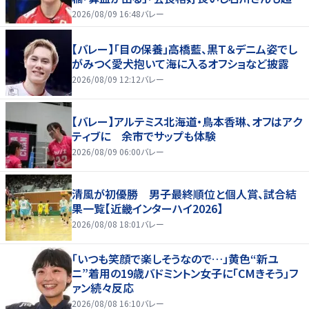
好いい」
2026/08/09 16:48
バレー
【バレー】「目の保養」高橋藍、黒Ｔ＆デニム姿でし
がみつく愛犬抱いて海に入るオフショなど披露
2026/08/09 12:12
バレー
【バレー】アルテミス北海道・鳥本香琳、オフはアク
ティブに 余市でサップも体験
2026/08/09 06:00
バレー
清風が初優勝 男子最終順位と個人賞、試合結
果一覧【近畿インターハイ2026】
2026/08/08 18:01
バレー
「いつも笑顔で楽しそうなので…」黄色“新ユ
ニ”着用の19歳バドミントン女子に「CMきそう」フ
ァン続々反応
2026/08/08 16:10
バレー