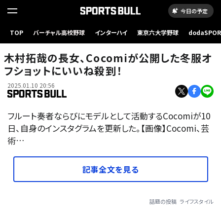
今日の予定
TOP
バーチャル高校野球
インターハイ
東京六大学野球
dodaSPO
（新しいタブ
木村拓哉の長女、Cocomiが公開した冬服オ
フショットにいいね殺到！
2025.01.10 20:56
フルート奏者ならびにモデルとして活動するCocomiが10
日、自身のインスタグラムを更新した。【画像】Cocomi、芸
術…
記事全文を見る
話題の投稿
ライフスタイル