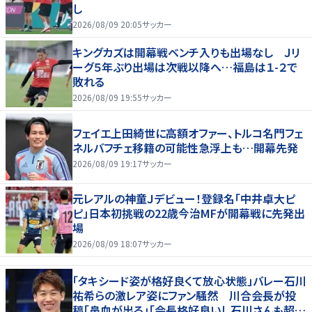
し
2026/08/09 20:05
サッカー
キングカズは開幕戦ベンチ入りも出場なし Ｊリ
ーグ５年ぶり出場は次戦以降へ…福島は１-２で
敗れる
2026/08/09 19:55
サッカー
フェイエ上田綺世に高額オファー、トルコ名門フェ
ネルバフチェ移籍の可能性急浮上も…開幕先発
2026/08/09 19:17
サッカー
元レアルの神童Ｊデビュー！登録名「中井卓大ピ
ピ」日本初挑戦の22歳今治MFが開幕戦に先発出
場
2026/08/09 18:07
サッカー
「タキシード姿が格好良くて放心状態」バレー石川
祐希らの激レア姿にファン騒然 川合会長が投
稿「鼻血が出る」「会長格好良いし石川さんも超格