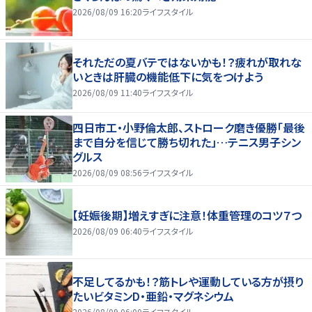
2026/08/09 16:20
ライフスタイル
それただの夏バテではないかも！？疲れが取れな
いときは肝臓の機能低下に気をつけよう
2026/08/09 11:40
ライフスタイル
四日市工・小野倫太郎、ストローク磨き優勝「最後
まで自分を信じて勝ち切れた」…テニス男子シン
グルス
2026/08/09 08:56
ライフスタイル
【妊娠後期】増えすぎに注意！体重管理のコツ７つ
2026/08/09 06:40
ライフスタイル
不足してるかも！？筋トレや運動している方が摂り
たいビタミンD・亜鉛・マグネシウム
2026/08/09 06:00
ライフスタイル