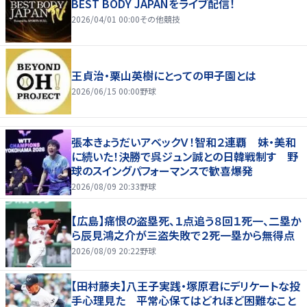
BEST BODY JAPANをライブ配信！
2026/04/01 00:00
その他競技
王貞治・栗山英樹にとっての甲子園とは
2026/06/15 00:00
野球
張本きょうだいアベックＶ！智和２連覇 妹・美和
に続いた！決勝で呉ジュン誠との日韓戦制す 野
球のスイングパフォーマンスで歓喜爆発
2026/08/09 20:33
野球
【広島】痛恨の盗塁死、１点追う８回１死一、二塁か
ら辰見鴻之介が三盗失敗で２死一塁から無得点
2026/08/09 20:22
野球
【田村藤夫】八王子実践・塚原君にデリケートな投
手心理見た 平常心保てはどれほど困難なこと