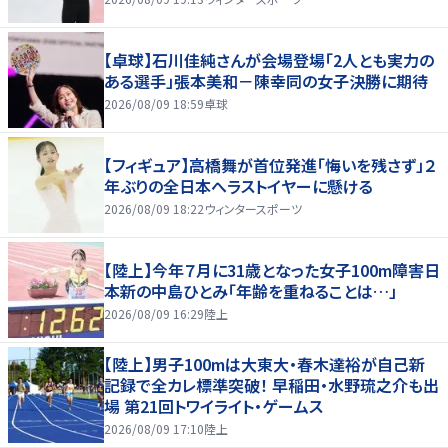
【卓球】石川佳純さんが会場登場「2人とも実力の
ある選手」張本美和－陳幸同の女子決勝に期待
2026/08/09 18:59
卓球
【フィギュア】高橋舞が首位発進「悔いを残さず」２
年ぶりの全日本へラストイヤーに懸ける
2026/08/09 18:22
ウィンタースポーツ
【陸上】今年７月に31歳となった女子100m障害日
本新の中島ひとみ「年齢を重ねることは…」
2026/08/09 16:29
陸上
【陸上】男子100mは大東大・春木達裕が自己新
記録で全カレ標準突破！ 早稲田・水野琉之介も出
場 第21回トワイライト・ゲームス
2026/08/09 17:10
陸上