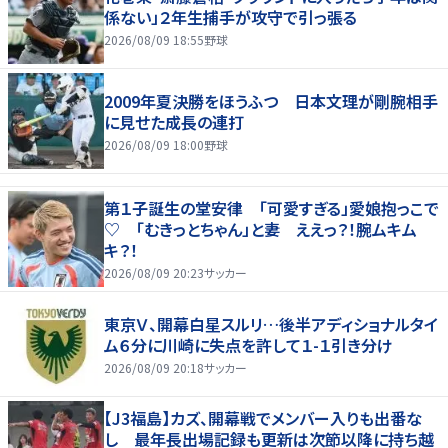
係ない」２年生捕手が攻守で引っ張る
2026/08/09 18:55
野球
2009年夏決勝をほうふつ 日本文理が剛腕相手
に見せた成長の連打
2026/08/09 18:00
野球
第１子誕生の堂安律 「可愛すぎる」愛娘抱っこで
♡ 「むきっとちゃん」と妻 ええっ？！腕ムキム
キ？！
2026/08/09 20:23
サッカー
東京Ｖ、開幕白星スルリ…後半アディショナルタイ
ム６分に川崎に失点を許して１-１引き分け
2026/08/09 20:18
サッカー
【J3福島】カズ、開幕戦でメンバー入りも出番な
し 最年長出場記録も更新は次節以降に持ち越