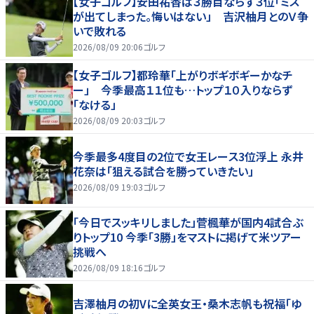
【女子ゴルフ】安田祐香は３勝目ならず３位「ミス
が出てしまった。悔いはない」 吉沢柚月とのＶ争
いで敗れる
2026/08/09 20:06
ゴルフ
【女子ゴルフ】都玲華「上がりボギボギーかなチ
ー」 今季最高１１位も…トップ１０入りならず
「なける」
2026/08/09 20:03
ゴルフ
今季最多4度目の2位で女王レース3位浮上 永井
花奈は「狙える試合を勝っていきたい」
2026/08/09 19:03
ゴルフ
「今日でスッキリしました」菅楓華が国内4試合ぶ
りトップ10 今季「3勝」をマストに掲げて米ツアー
挑戦へ
2026/08/09 18:16
ゴルフ
吉澤柚月の初Vに全英女王・桑木志帆も祝福「ゆ