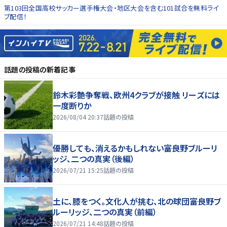
第103回全国高校サッカー選手権大会・地区大会を含む101試合を無料ライ
ブ配信！
話題の投稿
の新着記事
鈴木彩艶争奪戦、欧州4クラブが接触 リーズには
一度断りか
2026/08/04 20:37
話題の投稿
優勝しても、消えるかもしれない――富良野ブルーリ
ッジ、二つの真実（後編）
2026/07/21 15:25
話題の投稿
土に、膝をつく。文化人が挑む、北の球団――富良野ブ
ルーリッジ、二つの真実（前編）
2026/07/21 14:48
話題の投稿