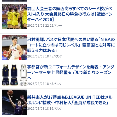
前回大会王者の鎮西高らすべてのシード校がベ
スト4入り 大会最終日の勝負の行方は【近畿イン
ターハイ2026】
2026/08/07 22:22
バレー
河村勇輝、バスケ日本代表への思い語る「ＮＢＡの
コートに立つのは同じレベル」「強豪国とも対等に
戦える力はある」
2026/08/09 18:45
バスケ
宇都宮が新ユニフォームデザインを発表…アンダ
ーアーマー史上最軽量モデルで新たなシーズン
へ
2026/08/09 18:43
バスケ
新井楽人が17得点もB.LEAGUE UNITEDはメル
ボルンに惜敗…中村拓人「全員が成長できた」
2026/08/09 18:16
バスケ