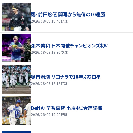
鷹・前田悠伍 開幕から無傷の10連勝
2026/08/09 19:46
野球
張本美和 日本開催チャンピオンズ初V
2026/08/09 19:36
卓球
鳴門渦潮 サヨナラで18年ぶり白星
2026/08/09 18:18
野球
DeNA・筒香嘉智 出場4試合連続弾
2026/08/09 19:28
野球