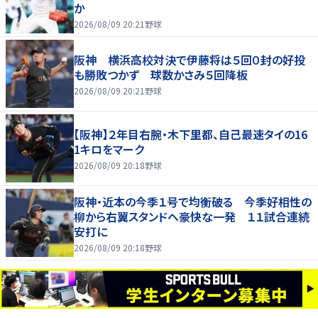
か
2026/08/09 20:21
野球
阪神 横浜高校対決で伊藤将は５回０封の好投
も勝敗つかず 球数かさみ５回降板
2026/08/09 20:21
野球
【阪神】２年目右腕・木下里都、自己最速タイの16
1キロをマーク
2026/08/09 20:18
野球
阪神・近本の今季１号で均衡破る 今季好相性の
柳から右翼スタンドへ豪快な一発 １１試合連続
安打に
2026/08/09 20:18
野球