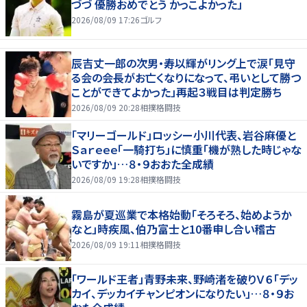
づづ 優勝おめでとう かっこよかった」
2026/08/09 17:26
ゴルフ
辰吉丈一郎の次男・寿以輝がリング上で涙「見守
る会の会長がお亡くなりになって、弔いとして勝つ
ことができてよかった」再起３戦目は判定勝ち
2026/08/09 20:28
相撲格闘技
「マリーゴールド」ロッシー小川代表、岩谷麻優と
Ｓａｒｅｅｅ「一騎打ち」に慎重「機が熟した時じゃな
いですか」…８・９おおた全成績
2026/08/09 19:28
相撲格闘技
霧島が夏巡業で本格始動「そろそろ、始めようか
なと」時疾風、伯乃富士と10番申し合い稽古
2026/08/09 19:11
相撲格闘技
「ワールド王者」青野未来、野崎渚を破りＶ６「デッ
カイ、デッカイチャンピオンになりたい」…８・９お