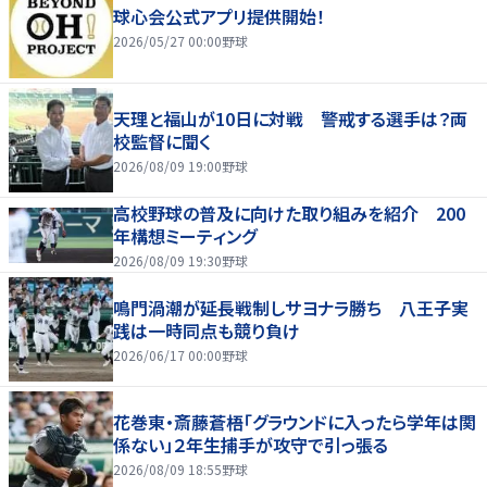
球心会公式アプリ提供開始！
2026/05/27 00:00
野球
天理と福山が10日に対戦 警戒する選手は？両
校監督に聞く
2026/08/09 19:00
野球
高校野球の普及に向けた取り組みを紹介 200
年構想ミーティング
2026/08/09 19:30
野球
鳴門渦潮が延長戦制しサヨナラ勝ち 八王子実
践は一時同点も競り負け
2026/06/17 00:00
野球
花巻東・斎藤蒼梧「グラウンドに入ったら学年は関
係ない」２年生捕手が攻守で引っ張る
2026/08/09 18:55
野球