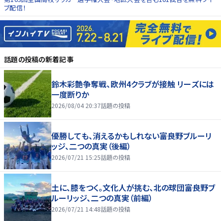
ブ配信！
話題の投稿
の新着記事
鈴木彩艶争奪戦、欧州4クラブが接触 リーズには
一度断りか
2026/08/04 20:37
話題の投稿
優勝しても、消えるかもしれない――富良野ブルーリ
ッジ、二つの真実（後編）
2026/07/21 15:25
話題の投稿
土に、膝をつく。文化人が挑む、北の球団――富良野ブ
ルーリッジ、二つの真実（前編）
2026/07/21 14:48
話題の投稿