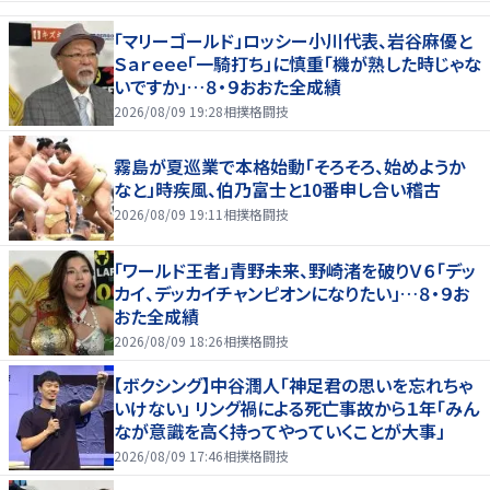
「マリーゴールド」ロッシー小川代表、岩谷麻優と
Ｓａｒｅｅｅ「一騎打ち」に慎重「機が熟した時じゃな
いですか」…８・９おおた全成績
2026/08/09 19:28
相撲格闘技
霧島が夏巡業で本格始動「そろそろ、始めようか
なと」時疾風、伯乃富士と10番申し合い稽古
2026/08/09 19:11
相撲格闘技
「ワールド王者」青野未来、野崎渚を破りＶ６「デッ
カイ、デッカイチャンピオンになりたい」…８・９お
おた全成績
2026/08/09 18:26
相撲格闘技
【ボクシング】中谷潤人「神足君の思いを忘れちゃ
いけない」 リング禍による死亡事故から１年「みん
なが意識を高く持ってやっていくことが大事」
2026/08/09 17:46
相撲格闘技