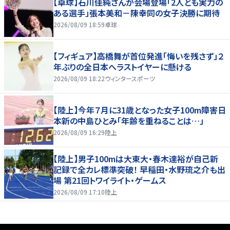
【卓球】石川佳純さんが会場登場「2人とも実力の
ある選手」張本美和－陳幸同の女子決勝に期待
2026/08/09 18:59
卓球
【フィギュア】高橋舞が首位発進「悔いを残さず」２
年ぶりの全日本へラストイヤーに懸ける
2026/08/09 18:22
ウィンタースポーツ
【陸上】今年７月に31歳となった女子100m障害日
本新の中島ひとみ「年齢を重ねることは…」
2026/08/09 16:29
陸上
【陸上】男子100mは大東大・春木達裕が自己新
記録で全カレ標準突破！ 早稲田・水野琉之介も出
場 第21回トワイライト・ゲームス
2026/08/09 17:10
陸上