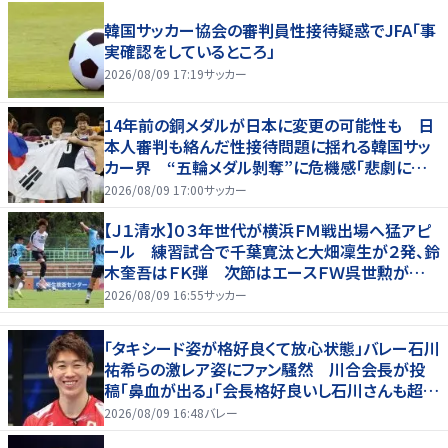
韓国サッカー協会の審判員性接待疑惑でJFA「事
実確認をしているところ」
2026/08/09 17:19
サッカー
14年前の銅メダルが日本に変更の可能性も 日
本人審判も絡んだ性接待問題に揺れる韓国サッ
カー界 “五輪メダル剝奪”に危機感「悲劇に見
舞われる」
2026/08/09 17:00
サッカー
【Ｊ１清水】０３年世代が横浜ＦＭ戦出場へ猛アピ
ール 練習試合で千葉寛汰と大畑凜生が２発、鈴
木奎吾はＦＫ弾 次節はエースＦＷ呉世勲が出
場停止
2026/08/09 16:55
サッカー
「タキシード姿が格好良くて放心状態」バレー石川
祐希らの激レア姿にファン騒然 川合会長が投
稿「鼻血が出る」「会長格好良いし石川さんも超格
好いい」
2026/08/09 16:48
バレー