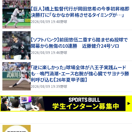
【巨人】橋上監督代行が岡田悠希の今季初昇格即
決勝打に「なかなか昇格させるタイミングが…」
2026/08/09 19:48
野球
【ソフトバンク】前田悠伍二塁すら踏ませぬ投球で
開幕から無傷の10連勝 近藤健介24号ソロ
2026/08/09 19:46
野球
「逆に楽しかった」球場全体が八王子実践ムード
も…鳴門渦潮・エース右腕が強心臓でサヨナラ勝
利呼び込む【26年夏甲子園】
2026/08/09 19:39
野球