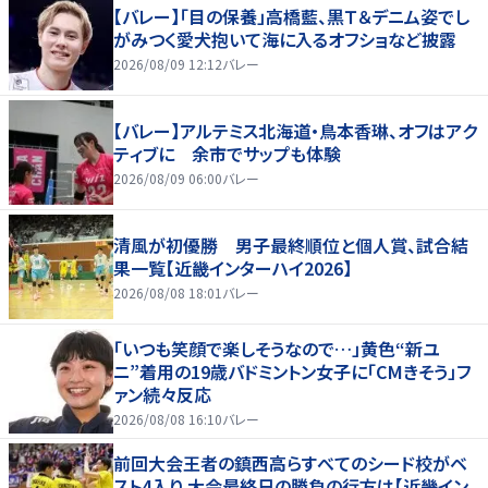
【バレー】「目の保養」高橋藍、黒Ｔ＆デニム姿でし
がみつく愛犬抱いて海に入るオフショなど披露
2026/08/09 12:12
バレー
【バレー】アルテミス北海道・鳥本香琳、オフはアク
ティブに 余市でサップも体験
2026/08/09 06:00
バレー
清風が初優勝 男子最終順位と個人賞、試合結
果一覧【近畿インターハイ2026】
2026/08/08 18:01
バレー
「いつも笑顔で楽しそうなので…」黄色“新ユ
ニ”着用の19歳バドミントン女子に「CMきそう」フ
ァン続々反応
2026/08/08 16:10
バレー
前回大会王者の鎮西高らすべてのシード校がベ
スト4入り 大会最終日の勝負の行方は【近畿イン