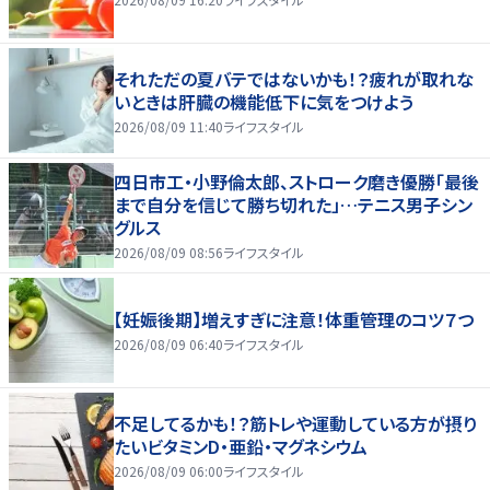
それただの夏バテではないかも！？疲れが取れな
いときは肝臓の機能低下に気をつけよう
2026/08/09 11:40
ライフスタイル
四日市工・小野倫太郎、ストローク磨き優勝「最後
まで自分を信じて勝ち切れた」…テニス男子シン
グルス
2026/08/09 08:56
ライフスタイル
【妊娠後期】増えすぎに注意！体重管理のコツ７つ
2026/08/09 06:40
ライフスタイル
不足してるかも！？筋トレや運動している方が摂り
たいビタミンD・亜鉛・マグネシウム
2026/08/09 06:00
ライフスタイル