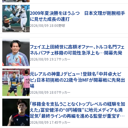
2009年夏決勝をほうふつ 日本文理が剛腕相手
に見せた成長の連打
2026/08/09 18:00
野球
フェイエ上田綺世に高額オファー、トルコ名門フェ
ネルバフチェ移籍の可能性急浮上も…開幕先発
2026/08/09 19:17
サッカー
元レアルの神童Ｊデビュー！登録名「中井卓大ピ
ピ」日本初挑戦の22歳今治MFが開幕戦に先発出
場
2026/08/09 18:07
サッカー
「移籍金を支払うことなくトップレベルの経験を加
えた」冨安健洋の“0円補強”に地元メディアも満
足気「最終ラインの再編を進める監督が重宝する
柔軟性を備えている」
2026/08/09 17:45
サッカー