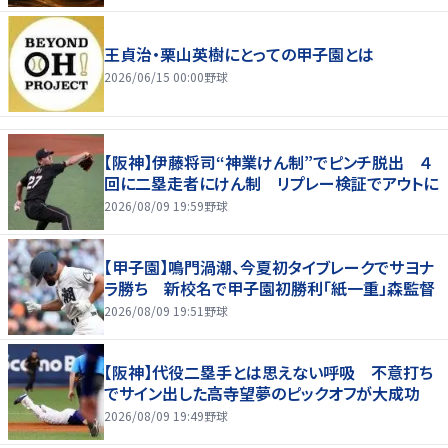
王貞治・栗山英樹にとっての甲子園とは
2026/06/15 00:00
野球
【阪神】伊藤将司“神業けん制”でピンチ脱出 ４
回に二塁走者にけん制 リプレー検証でアウトに
2026/08/09 19:59
野球
【甲子園】鳴門渦潮、今夏初タイブレークでサヨナ
ラ勝ち 新校名で甲子園初勝利「紙一重」森監督
2026/08/09 19:51
野球
【阪神】代役二塁手とは思えない呼吸 不意打ち
でサイン出した高寺望夢のピックオフが大成功
2026/08/09 19:49
野球