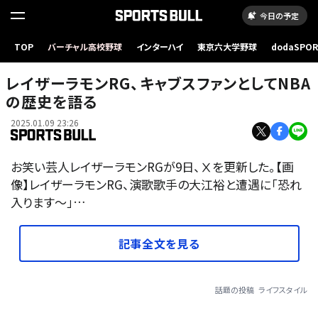
今日の予定
TOP
バーチャル高校野球
インターハイ
東京六大学野球
dodaSPO
（新しいタブ
レイザーラモンRG、キャブスファンとしてNBA
の歴史を語る
2025.01.09 23:26
お笑い芸人レイザーラモンRGが9日、Ⅹを更新した。【画
像】レイザーラモンRG、演歌歌手の大江裕と遭遇に「恐れ
入ります〜」…
記事全文を見る
話題の投稿
ライフスタイル