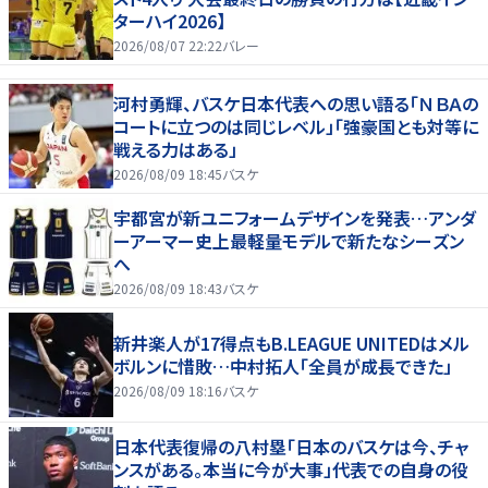
ターハイ2026】
2026/08/07 22:22
バレー
河村勇輝、バスケ日本代表への思い語る「ＮＢＡの
コートに立つのは同じレベル」「強豪国とも対等に
戦える力はある」
2026/08/09 18:45
バスケ
宇都宮が新ユニフォームデザインを発表…アンダ
ーアーマー史上最軽量モデルで新たなシーズン
へ
2026/08/09 18:43
バスケ
新井楽人が17得点もB.LEAGUE UNITEDはメル
ボルンに惜敗…中村拓人「全員が成長できた」
2026/08/09 18:16
バスケ
日本代表復帰の八村塁「日本のバスケは今、チャ
ンスがある。本当に今が大事」代表での自身の役