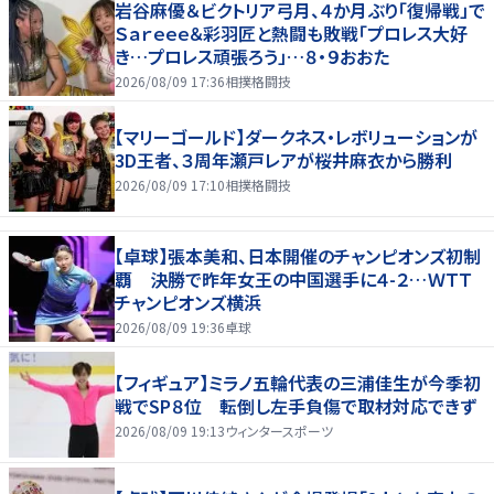
岩谷麻優＆ビクトリア弓月、４か月ぶり「復帰戦」で
Ｓａｒｅｅｅ＆彩羽匠と熱闘も敗戦「プロレス大好
き…プロレス頑張ろう」…８・９おおた
2026/08/09 17:36
相撲格闘技
【マリーゴールド】ダークネス・レボリューションが
3D王者、３周年瀬戸レアが桜井麻衣から勝利
2026/08/09 17:10
相撲格闘技
【卓球】張本美和、日本開催のチャンピオンズ初制
覇 決勝で昨年女王の中国選手に４-２…ＷＴＴ
チャンピオンズ横浜
2026/08/09 19:36
卓球
【フィギュア】ミラノ五輪代表の三浦佳生が今季初
戦でSP８位 転倒し左手負傷で取材対応できず
2026/08/09 19:13
ウィンタースポーツ