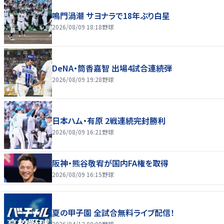
鳴門渦潮 サヨナラで18年ぶり白星
2026/08/09 18:18
野球
DeNA・筒香嘉智 出場4試合連続弾
2026/08/09 19:28
野球
日本ハム・有原 2戦連続完封勝利
2026/08/09 16:21
野球
阪神・熊谷敬宥が国内FA権を取得
2026/08/09 16:15
野球
夏の甲子園 全試合無料ライブ配信！
2026/04/12 00:00
野球