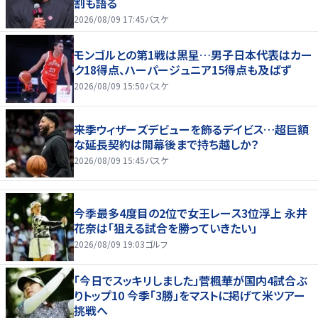
割も語る
2026/08/09 17:45
バスケ
モンゴルとの第1戦は黒星…男子日本代表はカー
ク18得点、ハーパージュニア15得点も及ばず
2026/08/09 15:50
バスケ
来季ウィザーズデビューを飾るデイビス…超巨額
な延長契約は開幕後まで持ち越しか？
2026/08/09 15:45
バスケ
今季最多4度目の2位で女王レース3位浮上 永井
花奈は「狙える試合を勝っていきたい」
2026/08/09 19:03
ゴルフ
「今日でスッキリしました」菅楓華が国内4試合ぶ
りトップ10 今季「3勝」をマストに掲げて米ツアー
挑戦へ