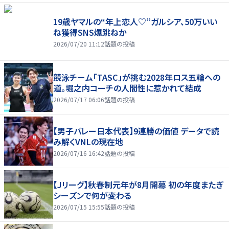
19歳ヤマルの“年上恋人♡”ガルシア、50万いい
ね獲得SNS爆跳ねか
2026/07/20 11:12
話題の投稿
競泳チーム「TASC」が挑む2028年ロス五輪への
道。堀之内コーチの人間性に惹かれて結成
2026/07/17 06:06
話題の投稿
【男子バレー日本代表】9連勝の価値 データで読
み解くVNLの現在地
2026/07/16 16:42
話題の投稿
【Jリーグ】秋春制元年が8月開幕 初の年度またぎ
シーズンで何が変わる
2026/07/15 15:55
話題の投稿