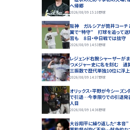
へ帰郷
2026/08/09 15:10
野球
阪神 ガルシアが筒井コーチ
翼で“特守” 打球を追って送
習も ８日・中日戦では拙守
2026/08/09 14:53
野球
レジェンド右腕シャーザーが
つメジャー史に名を刻む 通
三振数で歴代単独10位に浮上
2026/08/09 14:37
野球
オリックス・平野が今シーズン
で引退…今季限りでの引退発
人目
2026/08/09 14:36
野球
大谷翔平に繰り返した“本音”
軍監督が抱く不安…献身的な