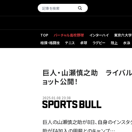
TOP
バーチャル高校野球
インターハイ
東京六大学
相撲・格闘技
テニス
卓球
ラグビー
陸上
水泳
巨人・山瀬慎之助 ライバル
ョット公開！
2025.01.08 23:38
巨人の山瀬慎之助が8日、自身のインスタ
助がFA加入の甲斐とのキャンプ…