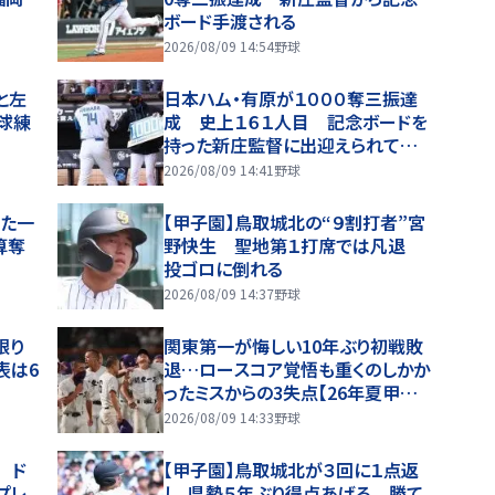
ボード手渡される
2026/08/09 14:54
野球
と左
日本ハム・有原が１０００奪三振達
球練
成 史上１６１人目 記念ボードを
持った新庄監督に出迎えられて笑
顔
2026/08/09 14:41
野球
また一
【甲子園】鳥取城北の“９割打者”宮
算奪
野快生 聖地第１打席では凡退
投ゴロに倒れる
2026/08/09 14:37
野球
限り
関東第一が悔しい10年ぶり初戦敗
表は6
退…ロースコア覚悟も重くのしかか
ったミスからの3失点【26年夏甲子
園】
2026/08/09 14:33
野球
 ド
【甲子園】鳥取城北が３回に１点返
プレ
し、県勢５年ぶり得点あげる 勝て