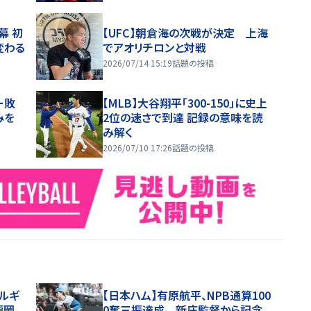
幕 初
【UFC】朝倉海の次戦が決定 上海
変わる
でアオリチロンと対戦
2026/07/14 15:19
話題の投稿
ー敗
【MLB】大谷翔平「300-150」に史上
みを
2位の速さで到達 記録の意味を読
み解く
2026/07/10 17:26
話題の投稿
レルギ
【日本ハム】有原航平、NPB通算100
福岡
0奪三振達成 新庄監督から記念