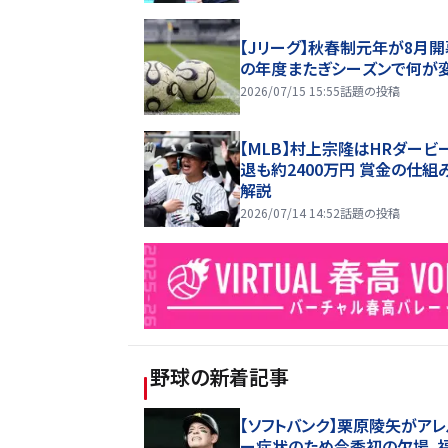
【Jリーグ】秋春制元年が8月開
の年度またぎシーズンで何が
2026/07/15 15:55
話題の投稿
【MLB】村上宗隆はHRダービ
退も約2400万円 賞金の仕組
解説
2026/07/14 14:52
話題の投稿
野球
の新着記事
【ソフトバンク】栗原陵矢がア
ー症状のため今季初の欠場、