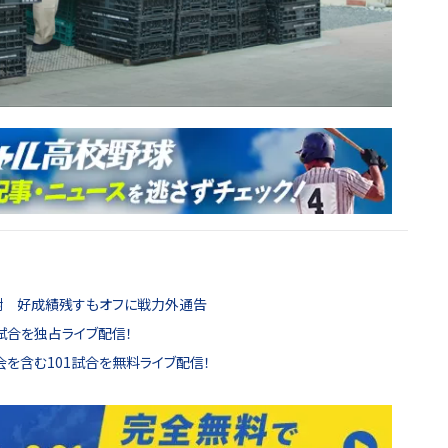
感謝 好成績残すもオフに戦力外通告
試合を独占ライブ配信！
を含む101試合を無料ライブ配信！