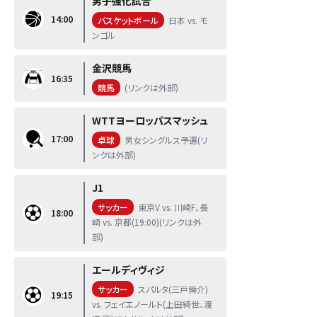
男子強化試合
14:00
バスケットボール
日本 vs. モ
ンゴル
金沢競馬
16:35
競馬
(リンクは外部)
WTTヨーロッパスマッシュ
17:00
卓球
男女シングルス予選(リ
ンクは外部)
J1
サッカー
東京V vs. 川崎F、長
18:00
崎 vs. 京都(19:00)(リンクは外
部)
エールディヴィジ
サッカー
スパルタ(三戸舜介)
19:15
vs. フェイエノールト(上田綺世、渡