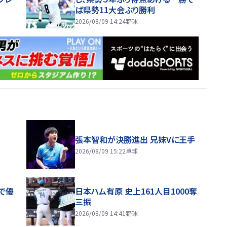
ば県勢11大会ぶり勝利
2026/08/09 14:24
野球
張本智和が決勝進出 兄妹Vに王手
2026/08/09 15:22
卓球
で優
日本ハム有原 史上161人目1000奪
三振
2026/08/09 14:41
野球