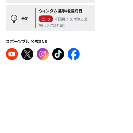
ウィンダム選手権最終日
未定
ゴルフ
米国男子 久常涼ら出
場(リンクは外部)
スポーツブル 公式SNS