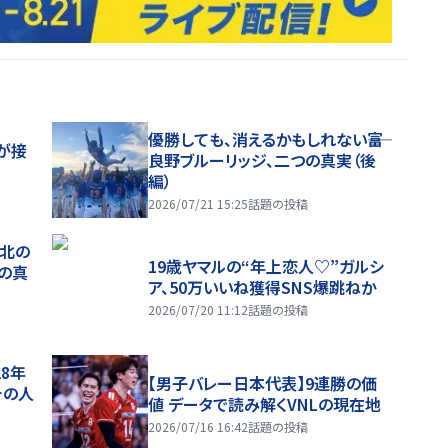
優勝しても、消えるかもしれない――富
が接
良野ブルーリッジ、二つの真実（後
編）
2026/07/21 15:25
話題の投稿
、北の
19歳ヤマルの“年上恋人♡”ガルシ
つの真
ア、50万いいね獲得SNS爆跳ねか
2026/07/20 11:12
話題の投稿
28年
【男子バレー日本代表】9連勝の価
チの人
値 データで読み解くVNLの現在地
2026/07/16 16:42
話題の投稿