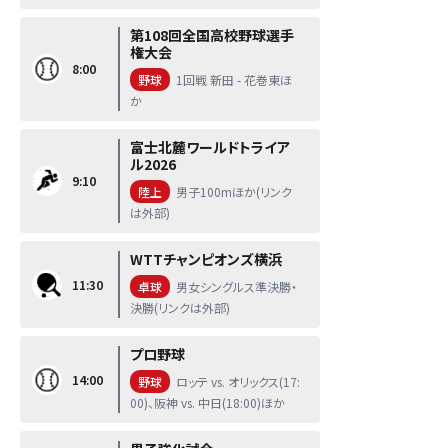
第108回全国高校野球選手
権大会
8:00
野球
1回戦 新田 - 花巻東ほ
か
富士北麓ワールドトライア
ル2026
9:10
陸上
男子100mほか(リンク
は外部)
WTTチャンピオンズ横浜
11:30
卓球
男女シングルス準決勝・
決勝(リンクは外部)
プロ野球
14:00
野球
ロッテ vs. オリックス(17:
00)、阪神 vs. 中日(18:00)ほか