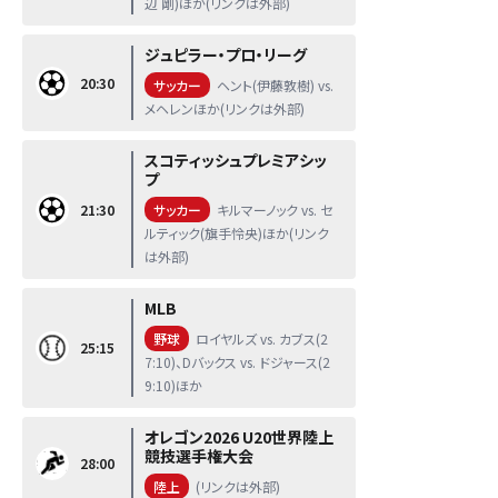
辺 剛)ほか(リンクは外部)
ジュピラー・プロ・リーグ
20:30
サッカー
ヘント(伊藤敦樹) vs.
メヘレンほか(リンクは外部)
スコティッシュプレミアシッ
プ
21:30
サッカー
キルマーノック vs. セ
ルティック(旗手怜央)ほか(リンク
は外部)
MLB
野球
ロイヤルズ vs. カブス(2
25:15
7:10)、Dバックス vs. ドジャース(2
9:10)ほか
オレゴン2026 U20世界陸上
競技選手権大会
28:00
陸上
(リンクは外部)