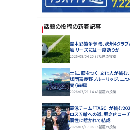
話題の投稿
の新着記事
鈴木彩艶争奪戦、欧州4クラブ
触 リーズには一度断りか
2026/08/04 20:37
話題の投稿
土に、膝をつく。文化人が挑む
球団――富良野ブルーリッジ、二
実（前編）
2026/07/21 14:48
話題の投稿
競泳チーム「TASC」が挑む20
ロス五輪への道。堀之内コー
間性に惹かれて結成
2026/07/17 06:06
話題の投稿