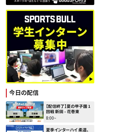
今日の配信
【配信終了】夏の甲子園 1
回戦 新田 - 花巻東
8:00~
夏季インターハイ 柔道、