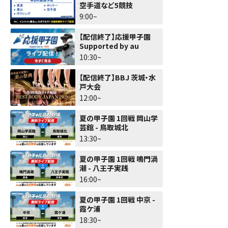
空手道など5競技
9:00~
【配信終了】応援甲子園
Supported by au
10:30~
【配信終了】BBJ 茨城・水
戸大会
12:00~
夏の甲子園 1回戦 岡山学
芸館 - 鳥取城北
13:30~
夏の甲子園 1回戦 鳴門渦
潮 - 八王子実践
16:00~
夏の甲子園 1回戦 中京 -
霞ケ浦
18:30~