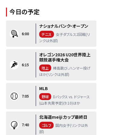
今日の予定
ナショナルバンク・オープン
6:00
テニス
女子ダブルス2回戦(リ
ンクは外部)
オレゴン2026 U20世界陸上
競技選手権大会
6:15
陸上
棒高跳び、ハンマー投げ
ほか(リンクは外部)
MLB
7:05
野球
Dバックス vs. ドジャース
(山本先発予定)(9:10)ほか
北海道meiji カップ最終日
7:40
ゴルフ
国内女子(リンクは外
部)