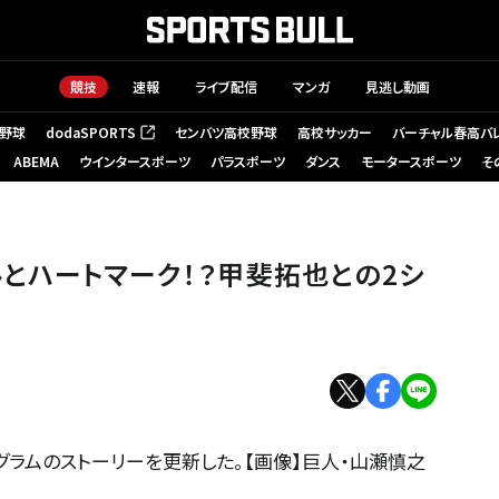
競技
速報
ライブ配信
マンガ
見逃し動画
野球
dodaSPORTS
センバツ高校野球
高校サッカー
バーチャル春高バ
（新しいタブで開く）
ABEMA
ウインタースポーツ
パラスポーツ
ダンス
モータースポーツ
そ
とハートマーク！？甲斐拓也との2シ
グラムのストーリーを更新した。【画像】巨人・山瀬慎之