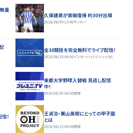
感無量
久保建英が実戦復帰 約30分出場
2026/08/09 13:40
サッカー
配
全30競技を完全無料でライブ配信！
2025/06/18 00:00
インターハイ(インハイ.tv)
東都大学野球入替戦 見逃し配信
中！
2026/06/30 00:00
野球
王貞治・栗山英樹にとっての甲子園
配信！
とは
2026/06/15 00:00
野球