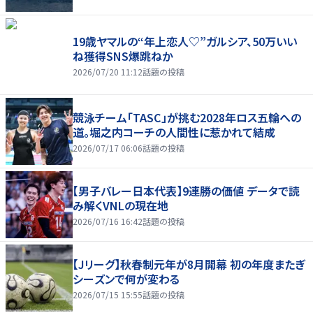
19歳ヤマルの“年上恋人♡”ガルシア、50万いい
ね獲得SNS爆跳ねか
2026/07/20 11:12
話題の投稿
競泳チーム「TASC」が挑む2028年ロス五輪への
道。堀之内コーチの人間性に惹かれて結成
2026/07/17 06:06
話題の投稿
【男子バレー日本代表】9連勝の価値 データで読
み解くVNLの現在地
2026/07/16 16:42
話題の投稿
【Jリーグ】秋春制元年が8月開幕 初の年度またぎ
シーズンで何が変わる
2026/07/15 15:55
話題の投稿