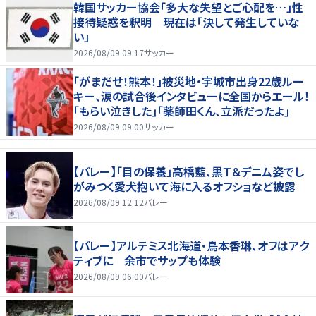
韓国サッカー協会「多大な失望とご心配を…」性
接待疑惑を釈明 現在は「決して発生していな
い」
2026/08/09 09:17
サッカー
｢がまだせ！熊本！｣被災地・宇城市出身22歳ルー
キー、涙の試合後インタビューに全国からエール！
｢もらい泣きした｣｢薬師田くん、立派だったよ｣
2026/08/09 09:00
サッカー
【バレー】「目の保養」高橋藍、黒Ｔ＆デニム姿でし
がみつく愛犬抱いて海に入るオフショなど披露
2026/08/09 12:12
バレー
【バレー】アルテミス北海道・鳥本香琳、オフはアク
ティブに 余市でサップも体験
2026/08/09 06:00
バレー