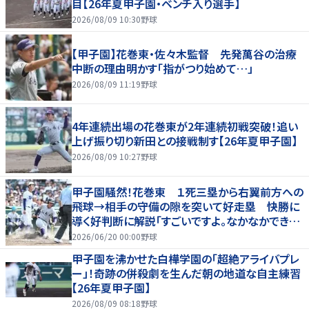
目【26年夏甲子園・ベンチ入り選手】
2026/08/09 10:30
野球
【甲子園】花巻東・佐々木監督 先発萬谷の治療
中断の理由明かす「指がつり始めて…」
2026/08/09 11:19
野球
4年連続出場の花巻東が2年連続初戦突破！追い
上げ振り切り新田との接戦制す【26年夏甲子園】
2026/08/09 10:27
野球
甲子園騒然！花巻東 １死三塁から右翼前方への
飛球→相手の守備の隙を突いて好走塁 快勝に
導く好判断に解説「すごいですよ。なかなかできな
いプレー」
2026/06/20 00:00
野球
甲子園を沸かせた白樺学園の「超絶アライバプレ
ー」！奇跡の併殺劇を生んだ朝の地道な自主練習
【26年夏甲子園】
2026/08/09 08:18
野球