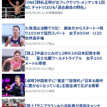
【ONE】野杁正明が左フックでリウ・メンヤンを１回
KO、チャトリCEOも「過去最高の野杁」
2026/08/08 22:36
相撲格闘技
久保凛は決勝で５位！ 最後方からスタート→残
り１００Ｍで猛烈スパート 女子８００Ｍ…Ｕ２０
世界選手権
2026/08/09 11:27
陸上
【陸上】中島ひとみが１２秒６２の日本記録を樹
立 富士北麓ワールドトライアル 女子１００
メートル障害
2026/08/09 10:27
陸上
【卓球】中国男子に“異変”「屈辱的」「日本も眼中
に置かなくなっている」王国全滅で広がる衝撃
2026/08/09 09:15
卓球
【陸上】サニブラウン＆小池祐貴が直前キャンセ