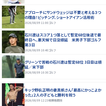
アプローチにサンドウェッジは不要と考える３つ
の理由！ピッチング、ショートアイアン活用術
2026/08/09 11:00
ゴルフ
石川遼はスコア１つ落として暫定68位後退で最
終日へ、悪天候で日没順延 米男子下部ゴルフ
第３日
2026/08/09 10:40
ゴルフ
グリーンで苦戦の石川遼は暫定68位 3日目は順
延／米下部
2026/08/09 10:30
ゴルフ
キック野杁正明の妻真帆さん「最高にかっこよか
った」２人の子どもと勝利を祝う
2026/08/09 12:23
相撲格闘技