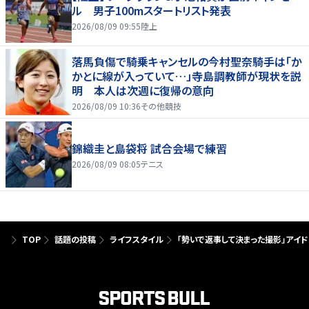
ル 男子100mスタートリスト発表
2026/08/09 09:55
陸上
落馬負傷で騎乗キャンセルの今村聖奈騎手は「か
かとに線が入っていて…」寺島調教師が現状を説
明 本人は次週に復帰の意向
2026/08/09 10:36
その他競技
錦織圭と島袋将 試合会場で練習
2026/08/09 08:05
テニス
TOP
話題の投稿
ライフスタイル
「勢いで返事して決まった撮影」アイ