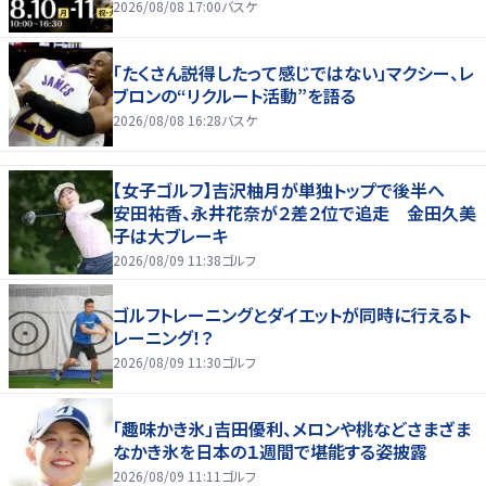
2026/08/08 17:00
バスケ
「たくさん説得したって感じではない」マクシー、レ
ブロンの“リクルート活動”を語る
2026/08/08 16:28
バスケ
【女子ゴルフ】吉沢柚月が単独トップで後半へ
安田祐香、永井花奈が２差２位で追走 金田久美
子は大ブレーキ
2026/08/09 11:38
ゴルフ
ゴルフトレーニングとダイエットが同時に行えるト
レーニング！？
2026/08/09 11:30
ゴルフ
「趣味かき氷」吉田優利、メロンや桃などさまざま
なかき氷を日本の１週間で堪能する姿披露
2026/08/09 11:11
ゴルフ