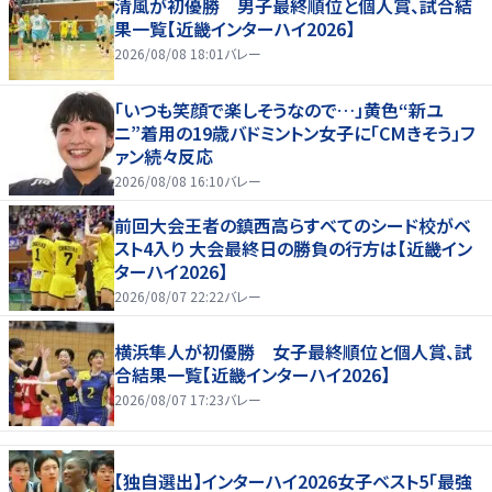
清風が初優勝 男子最終順位と個人賞、試合結
果一覧【近畿インターハイ2026】
2026/08/08 18:01
バレー
「いつも笑顔で楽しそうなので…」黄色“新ユ
ニ”着用の19歳バドミントン女子に「CMきそう」フ
ァン続々反応
2026/08/08 16:10
バレー
前回大会王者の鎮西高らすべてのシード校がベ
スト4入り 大会最終日の勝負の行方は【近畿イン
ターハイ2026】
2026/08/07 22:22
バレー
横浜隼人が初優勝 女子最終順位と個人賞、試
合結果一覧【近畿インターハイ2026】
2026/08/07 17:23
バレー
【独自選出】インターハイ2026女子ベスト5「最強