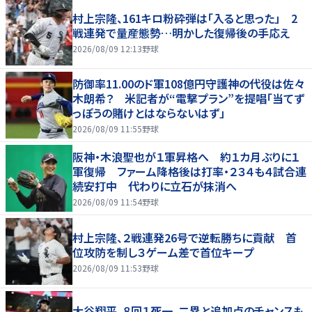
村上宗隆、161キロ粉砕弾は「入ると思った」 2
戦連発で量産態勢…明かした復帰後の手応え
2026/08/09 12:13
野球
防御率11.00のド軍108億円守護神の代役は佐々
木朗希？ 米記者が“電撃プラン”を提唱「当てず
っぽうの賭けとはならないはず」
2026/08/09 11:55
野球
阪神・木浪聖也が１軍昇格へ 約１カ月ぶりに１
軍復帰 ファーム降格後は打率・２３４も４試合連
続安打中 代わりに立石が抹消へ
2026/08/09 11:54
野球
村上宗隆、２戦連発26号で逆転勝ちに貢献 首
位攻防を制し３ゲーム差で首位キープ
2026/08/09 11:53
野球
大谷翔平、８回１死一、二塁と追加点のチャンスも