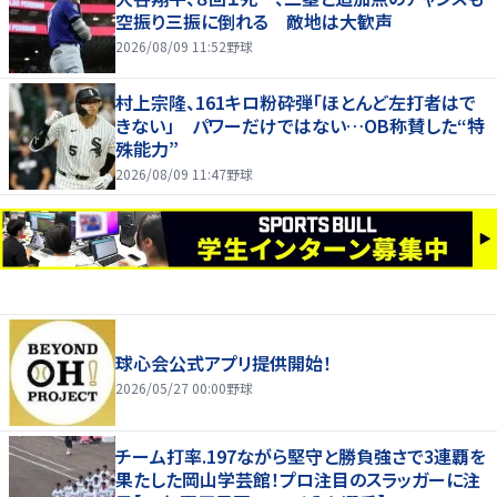
空振り三振に倒れる 敵地は大歓声
2026/08/09 11:52
野球
村上宗隆、161キロ粉砕弾「ほとんど左打者はで
きない」 パワーだけではない…OB称賛した“特
殊能力”
2026/08/09 11:47
野球
球心会公式アプリ提供開始！
2026/05/27 00:00
野球
チーム打率.197ながら堅守と勝負強さで3連覇を
果たした岡山学芸館！プロ注目のスラッガーに注