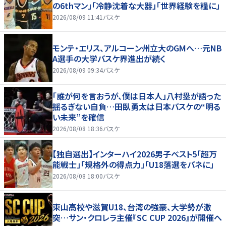
の6thマン」「冷静沈着な大器」「世界経験を糧に」
2026/08/09 11:41
バスケ
モンテ・エリス、アルコーン州立大のGMへ…元NB
A選手の大学バスケ界進出が続く
2026/08/09 09:34
バスケ
「誰が何を言おうが、僕は日本人」八村塁が語った
揺るぎない自負…田臥勇太は日本バスケの“明る
い未来”を確信
2026/08/08 18:36
バスケ
【独自選出】インターハイ2026男子ベスト5「超万
能戦士」「規格外の得点力」「U18落選をバネに」
2026/08/08 18:00
バスケ
東山高校や滋賀U18、台湾の強豪、大学勢が激
突…サン・クロレラ主催『SC CUP 2026』が開催へ