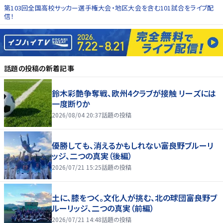
第103回全国高校サッカー選手権大会・地区大会を含む101試合をライブ配
信！
話題の投稿
の新着記事
鈴木彩艶争奪戦、欧州4クラブが接触 リーズには
一度断りか
2026/08/04 20:37
話題の投稿
優勝しても、消えるかもしれない――富良野ブルーリ
ッジ、二つの真実（後編）
2026/07/21 15:25
話題の投稿
土に、膝をつく。文化人が挑む、北の球団――富良野ブ
ルーリッジ、二つの真実（前編）
2026/07/21 14:48
話題の投稿