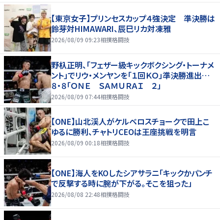
【東京女子】プリンセスカップ４強決定 準決勝は
鈴芽対HIMAWARI、辰巳リカ対凍雅
2026/08/09 09:23
相撲格闘技
野杁正明、「フェザー級キックボクシング・トーナメ
ント」でリウ・メンヤンを「１回ＫＯ」準決勝進出…
８・８「ＯＮＥ ＳＡＭＵＲＡＩ ２」
2026/08/09 07:44
相撲格闘技
【ONE】山北渓人がケルベロスチョークで田上こ
ゆるに勝利、チャトリCEOは王座挑戦を明言
2026/08/09 00:18
相撲格闘技
【ONE】海人をKOしたシアサラニ「キックかパンチ
で反撃する時に腕が下がる。そこを狙った」
2026/08/08 22:48
相撲格闘技