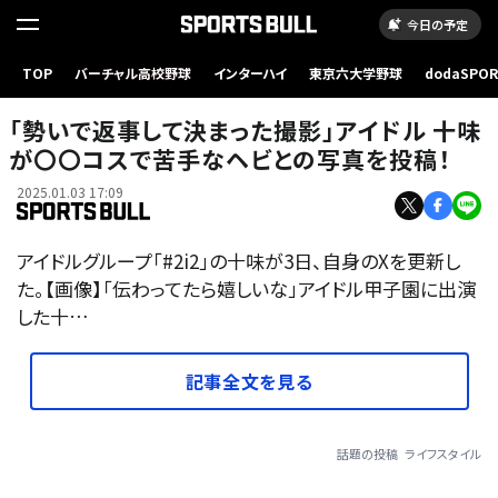
今日の予定
TOP
バーチャル高校野球
インターハイ
東京六大学野球
dodaSPO
（新しいタブ
「勢いで返事して決まった撮影」アイドル 十味
が〇〇コスで苦手なヘビとの写真を投稿！
2025.01.03 17:09
アイドルグループ「#2i2」の十味が3日、自身のXを更新し
た。【画像】「伝わってたら嬉しいな」アイドル甲子園に出演
した十…
記事全文を見る
話題の投稿
ライフスタイル