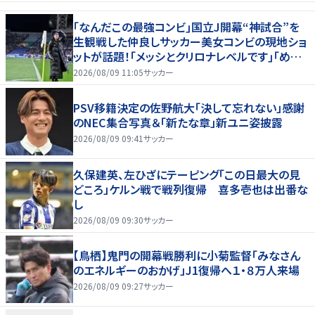
｢なんだこの最強コンビ｣国立J開幕“神試合”を
生観戦した仲良しサッカー美女コンビの現地ショ
ットが話題！｢メッシとクリロナレベルです｣｢めちゃ
くちゃ可愛い｣
2026/08/09 11:05
サッカー
PSV移籍決定の佐野航大「決して忘れない」感謝
のNEC集合写真＆「新たな章」新ユニ姿披露
2026/08/09 09:41
サッカー
久保建英、左ひざにテーピング「この日最大の見
どころ」ケルン戦で戦列復帰 喜多壱也は出番な
し
2026/08/09 09:30
サッカー
【鳥栖】鬼門の開幕戦勝利に小菊監督「みなさん
のエネルギーのおかげ」J1復帰へ１・８万人来場
2026/08/09 09:27
サッカー