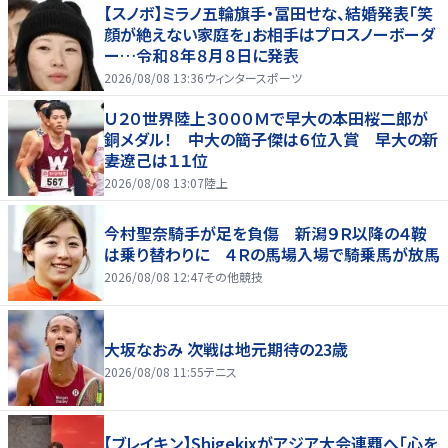
【スノボ】ミラノ五輪旗手・冨田せな、結婚発表「笑
顔が絶えない家庭を」お相手はプロスノーボーダ
ー…令和８年８月８日に発表
2026/08/08 13:36
ウィンタースポーツ
Ｕ２０世界陸上３０００Ｍで早大の本田桜二郎が
銅メダル！ 中大の簡子傑は６位入賞 早大の新
妻遼己は１１位
2026/08/08 13:07
陸上
今村聖奈騎手が足を負傷 新潟９Ｒ以降の４鞍
は乗り替わりに ４Ｒの馬場入場で騎乗馬が放馬
2026/08/08 12:47
その他競技
大坂なおみ 次戦は地元期待の23歳
2026/08/08 11:55
テニス
【ブレイキン】Shigekixがアジア大会連覇へ「心を