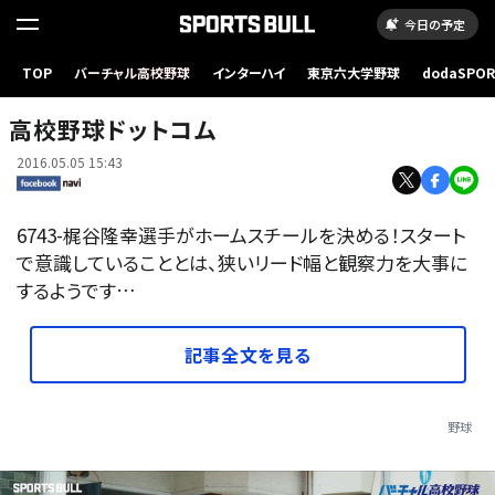
今日の予定
TOP
バーチャル高校野球
インターハイ
東京六大学野球
dodaSPO
（新しいタブ
高校野球ドットコム
2016.05.05 15:43
6743-梶谷隆幸選手がホームスチールを決める！スタート
で意識していることとは、狭いリード幅と観察力を大事に
するようです…
記事全文を見る
野球