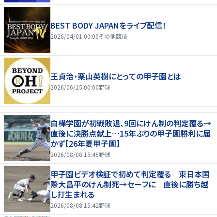
BEST BODY JAPANをライブ配信！
2026/04/01 00:00
その他競技
王貞治・栗山英樹にとっての甲子園とは
2026/06/15 00:00
野球
白樺学園が初戦敗退、9回にけん制の判定覆る→
直後に決勝点献上…15年ぶりの甲子園勝利に届
かず【26年夏甲子園】
2026/08/08 15:46
野球
甲子園ビデオ検証で初めて判定覆る 東日本国
際大昌平のけん制死→セーフに 直後に勝ち越
し打生まれる
2026/08/08 15:42
野球