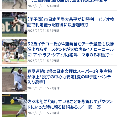
園】
2026/08/08 15:40
野球
【甲子園】東日本国際大昌平が初勝利 ビデオ検
証で判定覆った直後に決勝適時打
2026/08/08 15:39
野球
５２歳イチロー氏が４連発含むアーチ量産も決勝
進出ならず スタンドが大歓声＆イチローコール
に「アイ・ラブ・シアトル」絶叫 マ軍ＯＢ本塁打競
争に登場
2026/08/08 15:30
野球
春夏連続出場の日本文理はスーパー1年生右腕
が浮上！投打の中心も安定【夏の甲子園・ベンチ
入り選手】
2026/08/08 15:24
野球
佐々木朗希「負けていることを背負わず」「マウン
ドにいった時に頼る技術ある」／一問一答
2026/08/08 15:23
野球