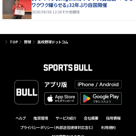
ワクワク躍らせる」32年ぶり自国開催
2026/08/08 12:26
その他競技
TOP
野球
高校野球ドットコム
アプリ版
ヘルプ
推奨環境
サービス紹介
会社概要
採用情報
プライバシーポリシー（外部送信規律対応含む）
利用規約