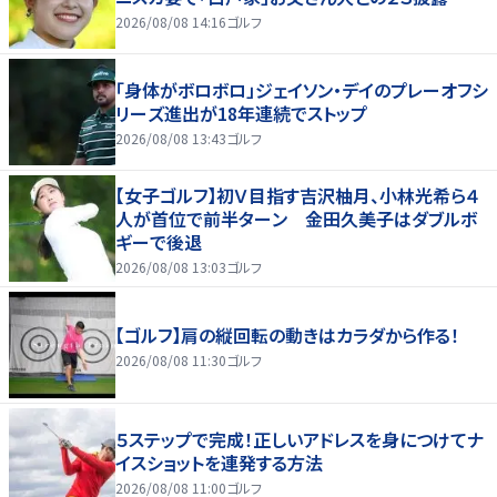
2026/08/08 14:16
ゴルフ
「身体がボロボロ」ジェイソン・デイのプレーオフシ
リーズ進出が18年連続でストップ
2026/08/08 13:43
ゴルフ
【女子ゴルフ】初Ｖ目指す吉沢柚月、小林光希ら４
人が首位で前半ターン 金田久美子はダブルボ
ギーで後退
2026/08/08 13:03
ゴルフ
【ゴルフ】肩の縦回転の動きはカラダから作る！
2026/08/08 11:30
ゴルフ
５ステップで完成！正しいアドレスを身につけてナ
イスショットを連発する方法
2026/08/08 11:00
ゴルフ