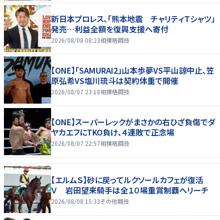
新日本プロレス、「熊本地震 チャリティＴシャツ」
発売…利益全額を復興支援へ寄付
2026/08/08 08:23
相撲格闘技
【ONE】「SAMURAI2」山本歩夢VS平山諒中止、笠
原弘希VS塩川琉斗は契約体重で開催
2026/08/07 23:18
相撲格闘技
【ONE】スーパーレックがまさかの右ひざ負傷でダ
ヤカエフにTKO負け、４連敗で正念場
2026/08/07 22:57
相撲格闘技
【エルムＳ】砂に戻ってルクソールカフェが復活
Ｖ 岩田望来騎手は全１０場重賞制覇へリーチ
2026/08/08 15:33
その他競技