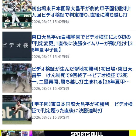
初出場東日本国際大昌平が劇的甲子園初勝利！
九回ビデオ検証で判定覆り、直後に勝ち越し打
2026/08/08 15:42
野球
東日大昌平vs白樺学園でビデオ検証により初の
「判定変更」！直後に決勝タイムリーが飛び出す【2
6年夏甲子園】
2026/08/08 15:41
野球
ビデオ検証が生んだ聖地初勝利！初出場・東日大
昌平 けん制死で9回終了→ビデオ検証で2死
一、二塁再開、勝ち越し打生まれる【26年夏甲子
園】
2026/08/08 15:40
野球
【甲子園】東日本国際大昌平が初勝利 ビデオ検
証で判定覆った直後に決勝適時打
2026/08/08 15:39
野球