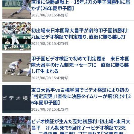
直後に決勝点献上…15年ぶりの甲子園勝利に届
かず【26年夏甲子園】
2026/08/08 15:46
野球
初出場東日本国際大昌平が劇的甲子園初勝利！
九回ビデオ検証で判定覆り、直後に勝ち越し打
2026/08/08 15:42
野球
甲子園ビデオ検証で初めて判定覆る 東日本国
際大昌平のけん制死→セーフに 直後に勝ち越
し打生まれる
2026/08/08 15:42
野球
東日大昌平vs白樺学園でビデオ検証により初の
「判定変更」！直後に決勝タイムリーが飛び出す【2
6年夏甲子園】
2026/08/08 15:41
野球
ビデオ検証が生んだ聖地初勝利！初出場・東日大
昌平 けん制死で9回終了→ビデオ検証で2死
一、二塁再開、勝ち越し打生まれる【26年夏甲子