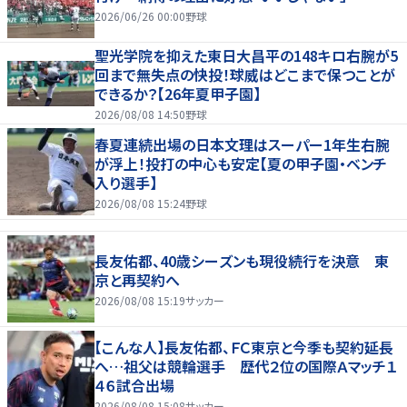
2026/06/26 00:00
野球
聖光学院を抑えた東日大昌平の148キロ右腕が5
回まで無失点の快投！球威はどこまで保つことが
できるか？【26年夏甲子園】
2026/08/08 14:50
野球
春夏連続出場の日本文理はスーパー1年生右腕
が浮上！投打の中心も安定【夏の甲子園・ベンチ
入り選手】
2026/08/08 15:24
野球
長友佑都、40歳シーズンも現役続行を決意 東
京と再契約へ
2026/08/08 15:19
サッカー
【こんな人】長友佑都、ＦＣ東京と今季も契約延長
へ…祖父は競輪選手 歴代２位の国際Ａマッチ１
４６試合出場
2026/08/08 15:08
サッカー