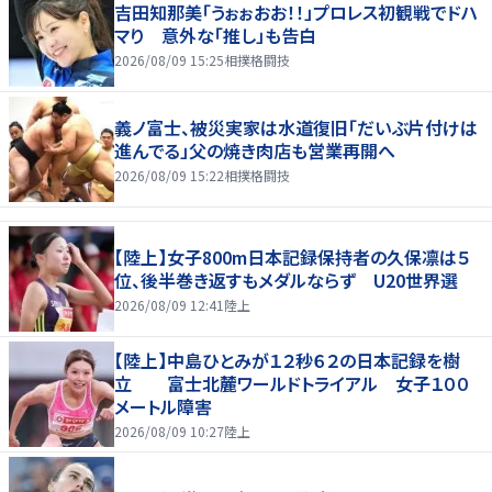
吉田知那美「うぉぉおお！！」プロレス初観戦でドハ
マり 意外な「推し」も告白
2026/08/09 15:25
相撲格闘技
義ノ富士、被災実家は水道復旧「だいぶ片付けは
進んでる」父の焼き肉店も営業再開へ
2026/08/09 15:22
相撲格闘技
【陸上】女子800m日本記録保持者の久保凛は５
位、後半巻き返すもメダルならず U20世界選
2026/08/09 12:41
陸上
【陸上】中島ひとみが１２秒６２の日本記録を樹
立 富士北麓ワールドトライアル 女子１００
メートル障害
2026/08/09 10:27
陸上