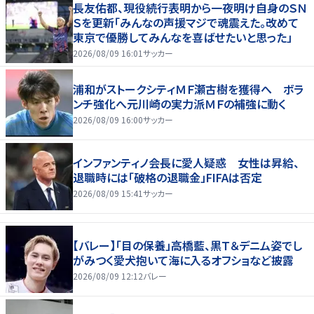
長友佑都、現役続行表明から一夜明け自身のＳＮ
Ｓを更新「みんなの声援マジで魂震えた。改めて
東京で優勝してみんなを喜ばせたいと思った」
2026/08/09 16:01
サッカー
浦和がストークシティＭＦ瀬古樹を獲得へ ボラ
ンチ強化へ元川崎の実力派ＭＦの補強に動く
2026/08/09 16:00
サッカー
インファンティノ会長に愛人疑惑 女性は昇給、
退職時には「破格の退職金」FIFAは否定
2026/08/09 15:41
サッカー
【バレー】「目の保養」高橋藍、黒Ｔ＆デニム姿でし
がみつく愛犬抱いて海に入るオフショなど披露
2026/08/09 12:12
バレー