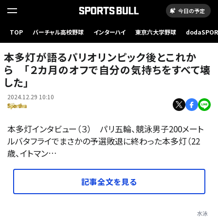
今日の予定
TOP
バーチャル高校野球
インターハイ
東京六大学野球
dodaSPO
（新しいタブ
本多灯が語るパリオリンピック後とこれか
ら 「２カ月のオフで自分の気持ちをすべて壊
した」
2024.12.29 10:10
本多灯インタビュー（３） パリ五輪、競泳男子200メート
ルバタフライでまさかの予選敗退に終わった本多灯（22
歳、イトマン…
記事全文を見る
水泳