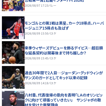
2026/08/07 17:23
バレー
モンゴルとの第1戦は黒星、カーク18得点、ハーパ
ージュニア15得点も及ばず
2026/08/09 15:50
バスケ
来季ウィザーズデビューを飾るデイビス…超巨額
な延長契約は開幕後まで持ち越しか？
2026/08/09 15:45
バスケ
過去30年間で2人目…ジョーダン・グッドウィンが
サンズのガードとしてキッド以来の記録
2026/08/09 14:18
バスケ
八村塁、代表復帰の意向を表明「ＬＡのオリンピッ
クに向けて頑張っていきたい」 サンジャポの取
材を受けた衝撃理由