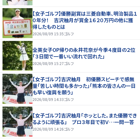
【女子ゴルフ】優勝副賞は三菱自動車、明治製品１
０年分！ 吉沢柚月が賞金１６２０万円の他に獲
得したものとは
2026/08/09 15:35
ゴルフ
全英女子OP帰りの永井花奈が今季４度目の２位
「３日間で一番いい流れで回れた」
2026/08/09 15:27
ゴルフ
【女子ゴルフ】吉沢柚月 初優勝スピーチで感無
量「苦しい時間も多かった」「熊本の皆さんの一日
も早い復興を願う」
2026/08/09 14:33
ゴルフ
【女子ゴルフ】吉沢柚月「ホッとした。また優勝でき
るように頑張る」 プロ３年目で初Ｖ…一問一答
2026/08/09 14:26
ゴルフ