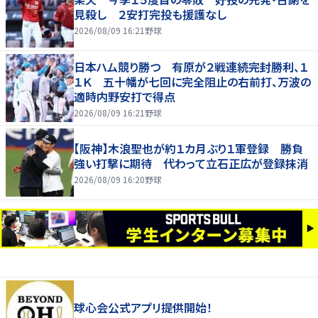
見殺し ２安打完投も援護なし
2026/08/09 16:21
野球
日本ハム競り勝つ 有原が２戦連続完封勝利、１
１Ｋ 五十幡が七回に完全阻止の右前打、万波の
適時内野安打で得点
2026/08/09 16:21
野球
【阪神】木浪聖也が約１カ月ぶり１軍登録 勝負
強い打撃に期待 代わって立石正広が登録抹消
2026/08/09 16:20
野球
球心会公式アプリ提供開始！