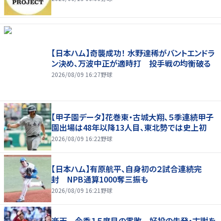
【日本ハム】奇襲成功！ 水野達稀がバントエンドラ
ン決め、万波中正が適時打 投手戦の均衡破る
2026/08/09 16:27
野球
【甲子園データ】花巻東・古城大翔、５季連続甲子
園出場は48年以降13人目、東北勢では史上初
2026/08/09 16:22
野球
【日本ハム】有原航平、自身初の２試合連続完
封 NPB通算1000奪三振も
2026/08/09 16:21
野球
楽天 今季１５度目の零敗 好投の先発・古謝を