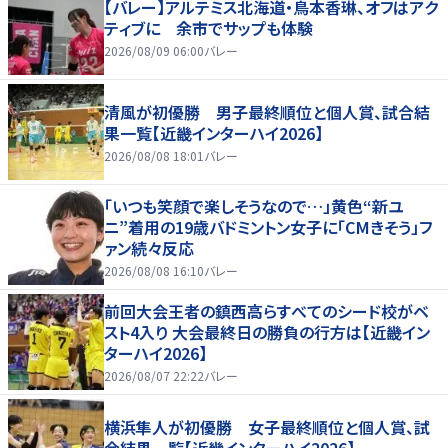
【バレー】アルテミス北海道・鳥本香琳、オフはアク
ティブに 余市でサップも体験
2026/08/09 06:00
バレー
清風が初優勝 男子最終順位と個人賞、試合結
果一覧【近畿インターハイ2026】
2026/08/08 18:01
バレー
「いつも笑顔で楽しそうなので…」黄色“新ユ
ニ”着用の19歳バドミントン女子に「CMきそう」フ
ァン続々反応
2026/08/08 16:10
バレー
前回大会王者の鎮西高らすべてのシード校がベ
スト4入り 大会最終日の勝負の行方は【近畿イン
ターハイ2026】
2026/08/07 22:22
バレー
横浜隼人が初優勝 女子最終順位と個人賞、試
合結果一覧【近畿インターハイ2026】