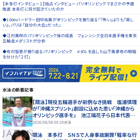
【本多灯インタビュー１】独占インタビュー パリオリンピックでまさかの予選
敗退 本多灯に何が起きていたのか
◆100mハードラー田中佑美がオリンピックを振り返る「『怖い』よりも『楽し
い』。パリは『自分の大会』だった」
◆江村美咲のパリオリンピック後の成長 フェンシング全日本選手権を東京
五輪金メダリストが分析
◆有村智恵が振り返るパリオリンピック メダルを逃した山下美夢有の明暗
を分けた「２打」
水泳
の新着記事
【競泳】現役五輪選手が前例なき挑戦 塩浦慎理
が「沖縄スプリント」創設に込めた思い「沖縄から
オリンピック選手を」 池江璃花子ら日本代表も
参戦
2026/08/08 00:29
水泳
競泳 本多灯 ＳＮＳで人身事故謝罪「軽率な行