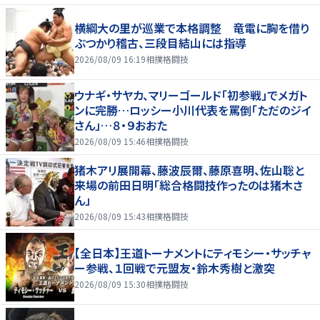
横綱大の里が巡業で本格調整 竜電に胸を借り
ぶつかり稽古、三段目結山には指導
2026/08/09 16:19
相撲格闘技
ウナギ・サヤカ、マリーゴールド「初参戦」でメガト
ンに完勝…ロッシー小川代表を罵倒「ただのジイ
さん」…８・９おおた
2026/08/09 15:46
相撲格闘技
猪木アリ展開幕、藤波辰爾、藤原喜明、佐山聡と
来場の前田日明「総合格闘技作ったのは猪木さ
ん」
2026/08/09 15:43
相撲格闘技
【全日本】王道トーナメントにティモシー・サッチャ
ー参戦、１回戦で元盟友・鈴木秀樹と激突
2026/08/09 15:30
相撲格闘技