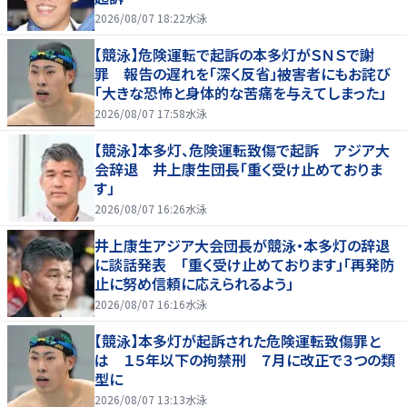
2026/08/07 18:22
水泳
【競泳】危険運転で起訴の本多灯がＳＮＳで謝
罪 報告の遅れを「深く反省」被害者にもお詫び
「大きな恐怖と身体的な苦痛を与えてしまった」
2026/08/07 17:58
水泳
【競泳】本多灯、危険運転致傷で起訴 アジア大
会辞退 井上康生団長「重く受け止めておりま
す」
2026/08/07 16:26
水泳
井上康生アジア大会団長が競泳・本多灯の辞退
に談話発表 「重く受け止めております」「再発防
止に努め信頼に応えられるよう」
2026/08/07 16:16
水泳
【競泳】本多灯が起訴された危険運転致傷罪と
は １５年以下の拘禁刑 ７月に改正で３つの類
型に
2026/08/07 13:13
水泳