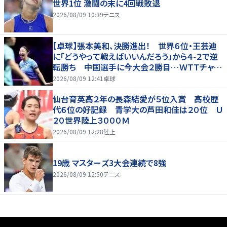
世界1位 激闘の末に4回戦敗退
2026/08/09 10:39
テニス
【卓球】張本美和、決勝進出！ 世界６位・王芸迪
に「どうやって戦えばいいんだろう」から４-２で逆
転勝ち 中国選手に今大会２勝目…ＷＴＴチャン
ピオンズ横浜
2026/08/09 12:41
卓球
仙台育英高２年の長森結愛が５位入賞 高校歴
代６位の好記録 青学大の芦田和佳は２０位 Ｕ
２０世界陸上３０００Ｍ
2026/08/09 12:28
陸上
19歳 マスターズ3大会連続で8強
2026/08/09 12:50
テニス