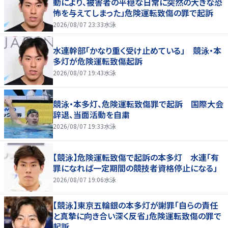
動により、被害者の平穏な日常に突然の大きな恐
怖を与えてしまった」危険運転致傷の罪で起訴
2026/08/07 23:33
水泳
水連幹部「かなり重く受け止めている」 競泳・本
多灯が危険運転致傷起訴
2026/08/07 19:43
水泳
競泳・本多灯、危険運転致傷罪で起訴 国際大会
辞退、当面活動を自粛
2026/08/07 19:33
水泳
【競泳】危険運転致傷で起訴の本多灯 水連「有
罪になれば一定期間の競技者資格停止になる」
2026/08/07 19:06
水泳
【競泳】東京五輪銀の本多灯が謝罪「自らの責任
と真摯に向き合い深く反省」危険運転致傷の罪で
起訴