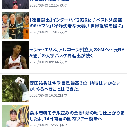
2026/08/09 12:15
バスケ
【独自選出】インターハイ2026女子ベスト5「最強
の6thマン」「冷静沈着な大器」「世界経験を糧に」
2026/08/09 11:41
バスケ
モンテ・エリス、アルコーン州立大のGMへ…元NB
A選手の大学バスケ界進出が続く
2026/08/09 09:34
バスケ
安田祐香は今季自己最高３位「納得はいかない
が、やるべきことはできた」
2026/08/09 16:01
ゴルフ
桑木志帆モデル並みの金髪「髪の毛も仕上がりま
したよ」14日開幕の国内ツアー復帰へ
2026/08/09 15:56
ゴルフ