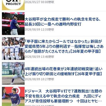
2026/05/27 00:00
野球
大谷翔平が全力疾走で勝利への執念を見せる、
延長10回に一塁への適時内野安打
2026/08/09 12:33
野球
「甲子園に来たからゴールではなかった」 新田が
愛媛県勢5年ぶりの勝利逃す…指揮官は悔しさあ
らわ「宿題がたくさんできた」【26年夏の甲子園】
2026/08/09 13:46
野球
4年連続出場の花巻東が2年連続初戦突破！追い
上げ振り切り新田との接戦制す【26年夏甲子園】
2026/08/09 10:27
野球
ドジャース 大谷翔平Ｖ打で７連敗脱出！左膝の
不安を抱える中で執念の全力疾走 九回にディ
アスが背信投球も悪循環断つ 十回はヒヤヒヤ
もリード守る