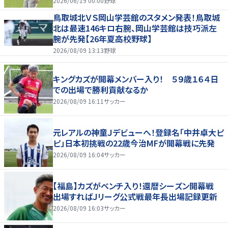
2026/06/19 00:00
野球
鳥取城北ＶＳ岡山学芸館のスタメン発表！鳥取城
北は最速146キロ右腕、岡山学芸館は技巧派左
腕が先発【26年夏高校野球】
2026/08/09 13:13
野球
キングカズが開幕メンバー入り！ ５９歳１６４日
での出場で勝利貢献なるか
2026/08/09 16:11
サッカー
元レアルの神童Ｊデビューへ！登録名「中井卓大ピ
ピ」日本初挑戦の22歳今治MFが開幕戦に先発
2026/08/09 16:04
サッカー
【福島】カズがベンチ入り！還暦シーズン開幕戦
出場すればＪリーグ公式戦最年長出場記録更新
2026/08/09 16:03
サッカー