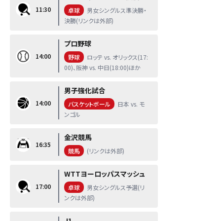
11:30
卓球
男女シングルス準決勝・
決勝(リンクは外部)
プロ野球
14:00
野球
ロッテ vs. オリックス(17:
00)、阪神 vs. 中日(18:00)ほか
男子強化試合
14:00
バスケットボール
日本 vs. モ
ンゴル
金沢競馬
16:35
競馬
(リンクは外部)
WTTヨーロッパスマッシュ
17:00
卓球
男女シングルス予選(リ
ンクは外部)
J1