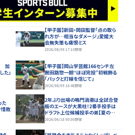
【甲子園】新田・岡田監督「点の取ら
れ方が…相当なダメージ」愛媛大
会無失策も痛恨ミス
2026/08/09 17:10
野球
退 加
【甲子園】岡山学芸館166センチ左
した」
腕田路惣一朗“ほぼ完投”初戦飾る
「バックと打線を信じて」
2026/08/09 16:48
野球
2年ぶり出場の鳴門渦潮は全試合登
った
板のエースが大黒柱！2番手投手は
で惜敗
ドラフト上位候補投手の弟【夏の甲
子園・ベンチ入り選手】
2026/06/18 00:00
野球
録名
「移籍金を支払うことなくトップレベ