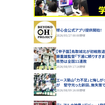
球心会公式アプリ提供開始！
2026/05/27 00:00
野球
【甲子園】鳥取城北が初戦敗
藤重雄監督「下浦に頼りすぎま
県勢は全国11連敗
2026/08/09 17:16
野球
エース築山「力不足」と悔しが
が 堅守光った新田、無失策
2026/08/09 16:00
野球
元レアルの神童Ｊデビュー！登