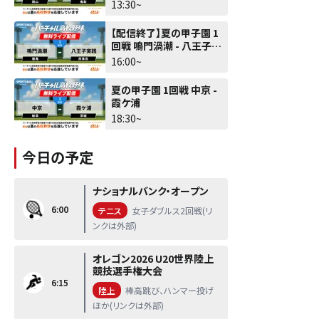
北
13:30~
【配信終了】夏の甲子園 1
回戦 鳴門渦潮 - 八王子実
践
16:00~
夏の甲子園 1回戦 中京 -
霞ケ浦
18:30~
今日の予定
ナショナルバンク・オープン
6:00
テニス
女子ダブルス2回戦(リ
ンクは外部)
オレゴン2026 U20世界陸上
競技選手権大会
6:15
陸上
棒高跳び、ハンマー投げ
ほか(リンクは外部)