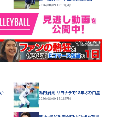
2026/08/09 18:13
野球
ほか
鳴門渦潮 サヨナラで18年ぶり白星
2026/08/09 18:18
野球
阪神・熊谷敬宥が国内FA権を取得