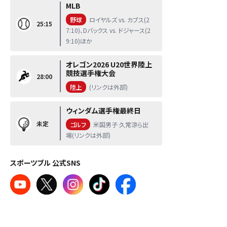
MLB
野球
ロイヤルズ vs. カブス(2
25:15
7:10)、Dバックス vs. ドジャース(2
9:10)ほか
オレゴン2026 U20世界陸上
競技選手権大会
28:00
陸上
(リンクは外部)
ウィンダム選手権最終日
未定
ゴルフ
米国男子 久常涼ら出
場(リンクは外部)
スポーツブル 公式SNS