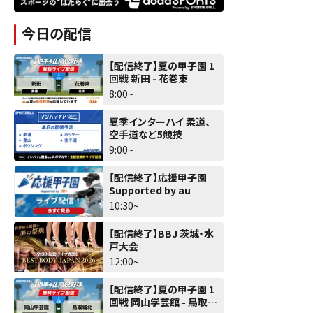
今日の配信
【配信終了】夏の甲子園 1
回戦 新田 - 花巻東
8:00~
夏季インターハイ 柔道、
空手道など5競技
9:00~
【配信終了】応援甲子園
Supported by au
10:30~
【配信終了】BBJ 茨城・水
戸大会
12:00~
【配信終了】夏の甲子園 1
回戦 岡山学芸館 - 鳥取城