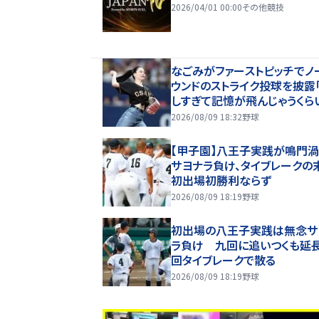
2026/04/01 00:00
その他競技
なごみがファーストピッチでノ
ウンドのストライク投球を披露
しすぎて記憶が飛んじゃうくら
った」黒虎モチーフグッズのイ
2026/08/09 18:32
野球
モデルを務める
【甲子園】八王子実践が鳴門
サヨナラ負け、タイブレークの
初出場初勝利ならず
2026/08/09 18:19
野球
初出場の八王子実践は無念サ
ラ負け 九回に追いつくも延
回タイブレークで散る
2026/08/09 18:19
野球