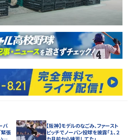
ーバ
【阪神】モデルのなごみ、ファースト
「緊張
ピッチでノーバン投球を披露「１、２
いだ
カ月前から練習してた」