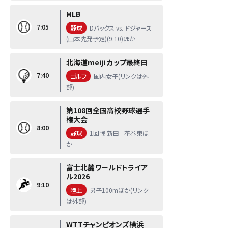
MLB
7:05
野球
Dバックス vs. ドジャース
(山本先発予定)(9:10)ほか
北海道meiji カップ最終日
7:40
ゴルフ
国内女子(リンクは外
部)
第108回全国高校野球選手
権大会
8:00
野球
1回戦 新田 - 花巻東ほ
か
富士北麓ワールドトライア
ル2026
9:10
陸上
男子100mほか(リンク
は外部)
WTTチャンピオンズ横浜