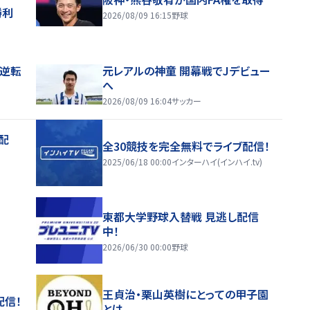
勝利
2026/08/09 16:15
野球
逆転
元レアルの神童 開幕戦でJデビュー
へ
2026/08/09 16:04
サッカー
配
全30競技を完全無料でライブ配信！
2025/06/18 00:00
インターハイ(インハイ.tv)
東都大学野球入替戦 見逃し配信
中！
2026/06/30 00:00
野球
王貞治・栗山英樹にとっての甲子園
配信！
とは