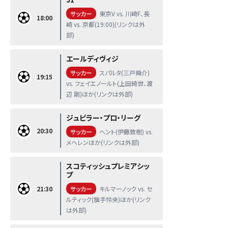
サッカー
東京V vs. 川崎F、長
18:00
崎 vs. 京都(19:00)(リンクは外
部)
エールディヴィジ
サッカー
スパルタ(三戸舜介)
19:15
vs. フェイエノールト(上田綺世、渡
辺 剛)ほか(リンクは外部)
ジュピラー・プロ・リーグ
20:30
サッカー
ヘント(伊藤敦樹) vs.
メヘレンほか(リンクは外部)
スコティッシュプレミアシッ
プ
21:30
サッカー
キルマーノック vs. セ
ルティック(旗手怜央)ほか(リンク
は外部)