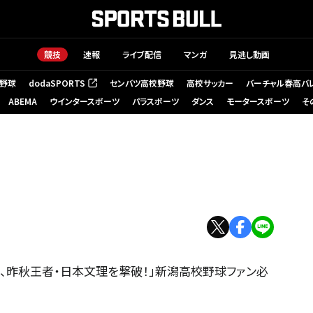
競技
速報
ライブ配信
マンガ
見逃し動画
野球
dodaSPORTS
センバツ高校野球
高校サッカー
バーチャル春高バ
（新しいタブで開く）
ABEMA
ウインタースポーツ
パラスポーツ
ダンス
モータースポーツ
そ
越、昨秋王者・日本文理を撃破！」新潟高校野球ファン必