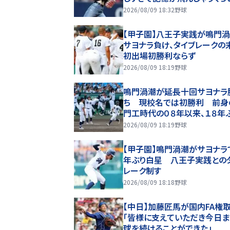
った」黒虎モチーフグッズのイ
2026/08/09 18:32
野球
モデルを務める
【甲子園】八王子実践が鳴門
サヨナラ負け、タイブレークの
初出場初勝利ならず
2026/08/09 18:19
野球
鳴門渦潮が延長十回サヨナラ
ち 現校名では初勝利 前身
門工時代の０８年以来、１８年
子園白星
2026/08/09 18:19
野球
【甲子園】鳴門渦潮がサヨナラ
年ぶり白星 八王子実践との
レーク制す
2026/08/09 18:18
野球
【中日】加藤匠馬が国内FA権
「皆様に支えていただき今日
球を続けることができた」