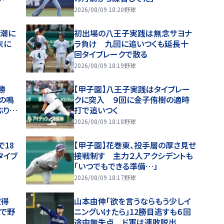
メージ
2026/08/09 18:20
野球
渦潮に
初出場の八王子実践は無念サヨナ
末に
ラ負け 九回に追いつくも延長十
回タイブレークで散る
2026/08/09 18:19
野球
勝
【甲子園】八王子実践はタイブレー
の鳴
クに突入 ９回に金子侑樹の適時
ぶり甲
打で追いつく
2026/08/09 18:18
野球
で18
【甲子園】花巻東、投手層の厚さ見せ
タイブ
接戦制す 主力２人アクシデントも
「いつでもできる準備…」
2026/08/09 18:17
野球
取得
山本由伸「欲を言うならもう少しイ
まで野
ニングいけたら」12勝目逃すも６回
途中無失点 ド軍は連敗脱出