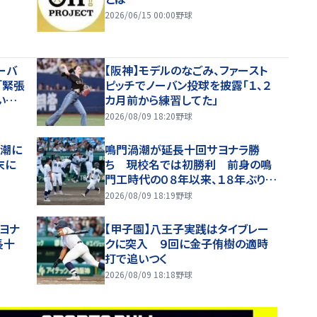
2026/06/15 00:00
野球
ーバ
【阪神】モデルのなごみ、ファースト
「緊張
ピッチでノーバン投球を披露「１、２
いだ
カ月前から練習してた」
メージ
2026/08/09 18:20
野球
渦潮に
鳴門渦潮が延長十回サヨナラ勝
末に
ち 現校名では初勝利 前身の鳴
門工時代の０８年以来、１８年ぶり甲
子園白星
2026/08/09 18:19
野球
ヨナ
【甲子園】八王子実践はタイブレー
長十
クに突入 ９回に金子侑樹の適時
打で追いつく
2026/08/09 18:18
野球