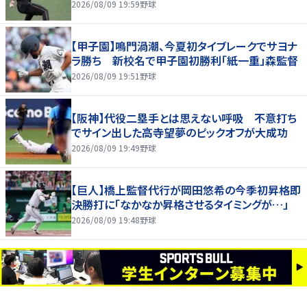
2026/08/09 19:59
野球
【甲子園】鳴門渦潮、今夏初タイブレークでサヨナ
ラ勝ち 新校名で甲子園初勝利「紙一重」森監督
2026/08/09 19:51
野球
【阪神】代役二塁手とは思えない呼吸 不意打ち
でサイン出した高寺望夢のピックオフが大成功
2026/08/09 19:49
野球
【巨人】橋上監督代行が岡田悠希の今季初昇格即
決勝打に「なかなか昇格させるタイミングが…」
2026/08/09 19:48
野球