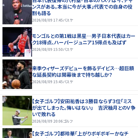
日本代表復帰の八村塁「日本のバスケは今、チャ
ンスがある。本当に今が大事」代表での自身の役
割も語る
2026/08/09 17:45
バスケ
モンゴルとの第1戦は黒星…男子日本代表はカー
ク18得点、ハーパージュニア15得点も及ばず
2026/08/09 15:50
バスケ
来季ウィザーズデビューを飾るデイビス…超巨額
な延長契約は開幕後まで持ち越しか？
2026/08/09 15:45
バスケ
【女子ゴルフ】安田祐香は３勝目ならず３位「ミス
が出てしまった。悔いはない」 吉沢柚月とのＶ争
いで敗れる
2026/08/09 20:06
ゴルフ
【女子ゴルフ】都玲華「上がりボギボギーかなチ