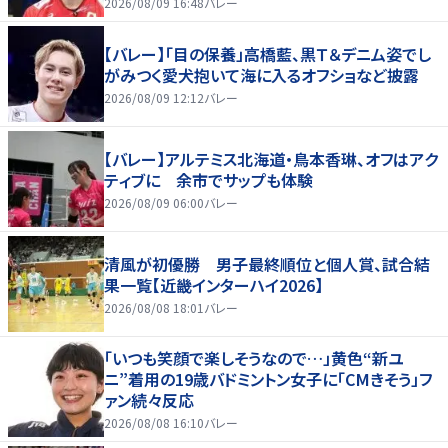
好いい」
2026/08/09 16:48
バレー
【バレー】「目の保養」高橋藍、黒Ｔ＆デニム姿でし
がみつく愛犬抱いて海に入るオフショなど披露
2026/08/09 12:12
バレー
【バレー】アルテミス北海道・鳥本香琳、オフはアク
ティブに 余市でサップも体験
2026/08/09 06:00
バレー
清風が初優勝 男子最終順位と個人賞、試合結
果一覧【近畿インターハイ2026】
2026/08/08 18:01
バレー
「いつも笑顔で楽しそうなので…」黄色“新ユ
ニ”着用の19歳バドミントン女子に「CMきそう」フ
ァン続々反応
2026/08/08 16:10
バレー