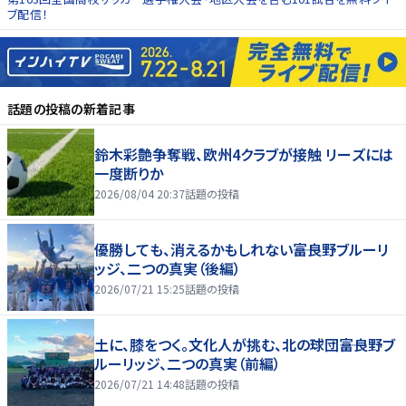
ブ配信！
話題の投稿
の新着記事
鈴木彩艶争奪戦、欧州4クラブが接触 リーズには
一度断りか
2026/08/04 20:37
話題の投稿
優勝しても、消えるかもしれない――富良野ブルーリ
ッジ、二つの真実（後編）
2026/07/21 15:25
話題の投稿
土に、膝をつく。文化人が挑む、北の球団――富良野ブ
ルーリッジ、二つの真実（前編）
2026/07/21 14:48
話題の投稿