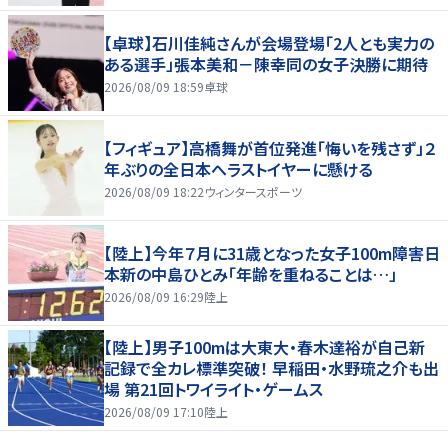
【卓球】石川佳純さんが会場登場「2人とも実力の
ある選手」張本美和－陳幸同の女子決勝に期待
2026/08/09 18:59
卓球
【フィギュア】高橋舞が首位発進「悔いを残さず」２
年ぶりの全日本へラストイヤーに懸ける
2026/08/09 18:22
ウィンタースポーツ
【陸上】今年７月に31歳となった女子100m障害日
本新の中島ひとみ「年齢を重ねることは…」
2026/08/09 16:29
陸上
【陸上】男子100mは大東大・春木達裕が自己新
記録で全カレ標準突破！ 早稲田・水野琉之介も出
場 第21回トワイライト・ゲームス
2026/08/09 17:10
陸上