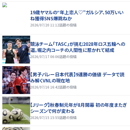
19歳ヤマルの“年上恋人♡”ガルシア、50万いい
ね獲得SNS爆跳ねか
2026/07/20 11:12
話題の投稿
競泳チーム「TASC」が挑む2028年ロス五輪への
道。堀之内コーチの人間性に惹かれて結成
2026/07/17 06:06
話題の投稿
【男子バレー日本代表】9連勝の価値 データで読
み解くVNLの現在地
2026/07/16 16:42
話題の投稿
【Jリーグ】秋春制元年が8月開幕 初の年度またぎ
シーズンで何が変わる
2026/07/15 15:55
話題の投稿