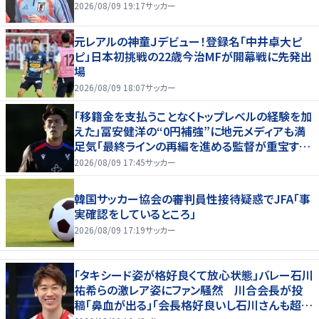
2026/08/09 19:17
サッカー
元レアルの神童Ｊデビュー！登録名「中井卓大ピ
ピ」日本初挑戦の22歳今治MFが開幕戦に先発出
場
2026/08/09 18:07
サッカー
「移籍金を支払うことなくトップレベルの経験を加
えた」冨安健洋の“0円補強”に地元メディアも満
足気「最終ラインの再編を進める監督が重宝する
柔軟性を備えている」
2026/08/09 17:45
サッカー
韓国サッカー協会の審判員性接待疑惑でJFA「事
実確認をしているところ」
2026/08/09 17:19
サッカー
「タキシード姿が格好良くて放心状態」バレー石川
祐希らの激レア姿にファン騒然 川合会長が投
稿「鼻血が出る」「会長格好良いし石川さんも超格