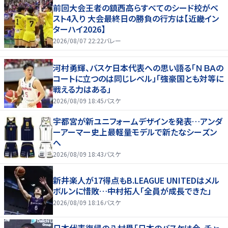
前回大会王者の鎮西高らすべてのシード校がベ
スト4入り 大会最終日の勝負の行方は【近畿イン
ターハイ2026】
2026/08/07 22:22
バレー
河村勇輝、バスケ日本代表への思い語る「ＮＢＡの
コートに立つのは同じレベル」「強豪国とも対等に
戦える力はある」
2026/08/09 18:45
バスケ
宇都宮が新ユニフォームデザインを発表…アンダ
ーアーマー史上最軽量モデルで新たなシーズン
へ
2026/08/09 18:43
バスケ
新井楽人が17得点もB.LEAGUE UNITEDはメル
ボルンに惜敗…中村拓人「全員が成長できた」
2026/08/09 18:16
バスケ