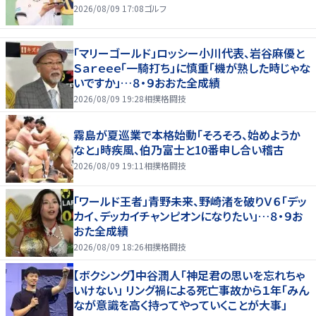
2026/08/09 17:08
ゴルフ
「マリーゴールド」ロッシー小川代表、岩谷麻優と
Ｓａｒｅｅｅ「一騎打ち」に慎重「機が熟した時じゃな
いですか」…８・９おおた全成績
2026/08/09 19:28
相撲格闘技
霧島が夏巡業で本格始動「そろそろ、始めようか
なと」時疾風、伯乃富士と10番申し合い稽古
2026/08/09 19:11
相撲格闘技
「ワールド王者」青野未来、野崎渚を破りＶ６「デッ
カイ、デッカイチャンピオンになりたい」…８・９お
おた全成績
2026/08/09 18:26
相撲格闘技
【ボクシング】中谷潤人「神足君の思いを忘れちゃ
いけない」 リング禍による死亡事故から１年「みん
なが意識を高く持ってやっていくことが大事」