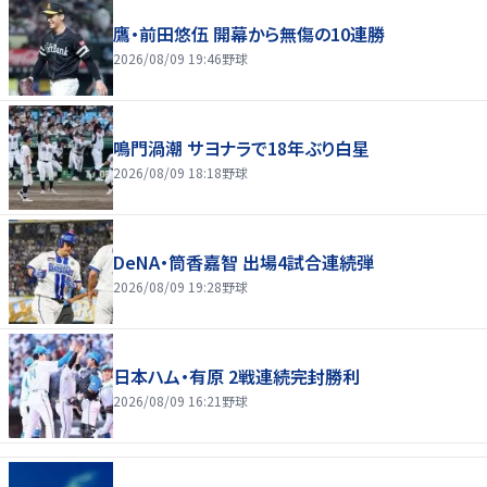
鷹・前田悠伍 開幕から無傷の10連勝
2026/08/09 19:46
野球
鳴門渦潮 サヨナラで18年ぶり白星
2026/08/09 18:18
野球
DeNA・筒香嘉智 出場4試合連続弾
2026/08/09 19:28
野球
日本ハム・有原 2戦連続完封勝利
2026/08/09 16:21
野球