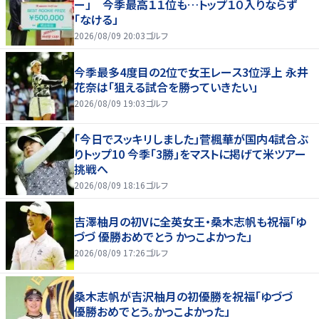
ー」 今季最高１１位も…トップ１０入りならず
「なける」
2026/08/09 20:03
ゴルフ
今季最多4度目の2位で女王レース3位浮上 永井
花奈は「狙える試合を勝っていきたい」
2026/08/09 19:03
ゴルフ
「今日でスッキリしました」菅楓華が国内4試合ぶ
りトップ10 今季「3勝」をマストに掲げて米ツアー
挑戦へ
2026/08/09 18:16
ゴルフ
吉澤柚月の初Vに全英女王・桑木志帆も祝福「ゆ
づづ 優勝おめでとう かっこよかった」
2026/08/09 17:26
ゴルフ
桑木志帆が吉沢柚月の初優勝を祝福「ゆづづ
優勝おめでとう。かっこよかった」