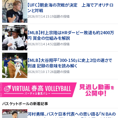
【UFC】朝倉海の次戦が決定 上海でアオリチロ
ンと対戦
2026/07/14 15:19
話題の投稿
【MLB】村上宗隆はHRダービー敗退も約2400万
円 賞金の仕組みを解説
2026/07/14 14:52
話題の投稿
【MLB】大谷翔平「300-150」に史上2位の速さで
到達 記録の意味を読み解く
2026/07/10 17:26
話題の投稿
バスケットボール
の新着記事
河村勇輝、バスケ日本代表への思い語る「ＮＢＡの