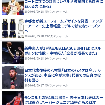
コートに立つのは同じレベル」「強豪国とも対等に
戦える力はある」
2026/08/09 18:45
バスケットボール
宇都宮が新ユニフォームデザインを発表…アンダ
ーアーマー史上最軽量モデルで新たなシーズン
へ
2026/08/09 18:43
バスケットボール
新井楽人が17得点もB.LEAGUE UNITEDはメル
ボルンに惜敗…中村拓人「全員が成長できた」
2026/08/09 18:16
バスケットボール
日本代表復帰の八村塁「日本のバスケは今、チャ
ンスがある。本当に今が大事」代表での自身の役
割も語る
2026/08/09 17:45
バスケットボール
モンゴルとの第1戦は黒星…男子日本代表はカー
ク18得点、ハーパージュニア15得点も及ばず