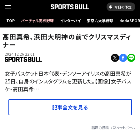
今日の予定
TOP
バーチャル高校野球
インターハイ
東京六大学野球
dodaSPO
（新しいタブ
髙田真希、浜田大明神の前でクリスマスディ
ナー
2024.12.26 22:01
女子バスケット日本代表・デンソーアイリスの髙田真希が
25日、自身のインスタグラムを更新した。【画像】女子バス
ケ・髙田真希…
記事全文を見る
話題の投稿
バスケットボール