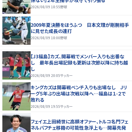
2026/08/09 18:55
野球
2009年夏決勝をほうふつ 日本文理が剛腕相手
に見せた成長の連打
2026/08/09 18:00
野球
【J3福島】カズ、開幕戦でメンバー入りも出番な
し 最年長出場記録も更新は次節以降に持ち越
し
2026/08/09 20:05
サッカー
キングカズは開幕戦ベンチ入りも出場なし Ｊリ
ーグ５年ぶり出場は次戦以降へ…福島は１-２で
敗れる
2026/08/09 19:55
サッカー
フェイエ上田綺世に高額オファー、トルコ名門フェ
ネルバフチェ移籍の可能性急浮上も…開幕先発