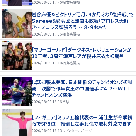
2026/08/09 17:46
相撲格闘技
岩谷麻優＆ビクトリア弓月、４か月ぶり「復帰戦」で
Ｓａｒｅｅｅ＆彩羽匠と熱闘も敗戦「プロレス大好
き…プロレス頑張ろう」…８・９おおた
2026/08/09 17:36
相撲格闘技
【マリーゴールド】ダークネス・レボリューションが
3D王者、３周年瀬戸レアが桜井麻衣から勝利
2026/08/09 17:10
相撲格闘技
【卓球】張本美和、日本開催のチャンピオンズ初制
覇 決勝で昨年女王の中国選手に４-２…ＷＴＴ
チャンピオンズ横浜
2026/08/09 19:36
卓球
【フィギュア】ミラノ五輪代表の三浦佳生が今季初
戦でSP８位 転倒し左手負傷で取材対応できず
2026/08/09 19:13
ウィンタースポーツ