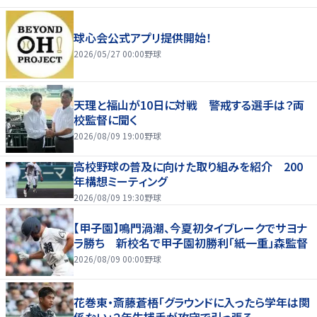
球心会公式アプリ提供開始！
2026/05/27 00:00
野球
天理と福山が10日に対戦 警戒する選手は？両
校監督に聞く
2026/08/09 19:00
野球
高校野球の普及に向けた取り組みを紹介 200
年構想ミーティング
2026/08/09 19:30
野球
【甲子園】鳴門渦潮、今夏初タイブレークでサヨナ
ラ勝ち 新校名で甲子園初勝利「紙一重」森監督
2026/08/09 00:00
野球
花巻東・斎藤蒼梧「グラウンドに入ったら学年は関
係ない」２年生捕手が攻守で引っ張る