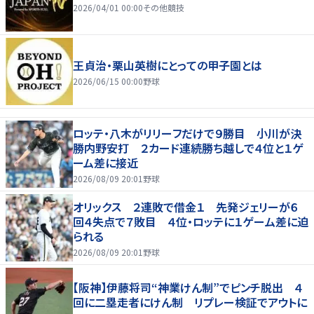
2026/04/01 00:00
その他競技
王貞治・栗山英樹にとっての甲子園とは
2026/06/15 00:00
野球
ロッテ・八木がリリーフだけで９勝目 小川が決
勝内野安打 ２カード連続勝ち越しで４位と１ゲ
ーム差に接近
2026/08/09 20:01
野球
オリックス ２連敗で借金１ 先発ジェリーが６
回４失点で７敗目 ４位・ロッテに１ゲーム差に迫
られる
2026/08/09 20:01
野球
【阪神】伊藤将司“神業けん制”でピンチ脱出 ４
回に二塁走者にけん制 リプレー検証でアウトに