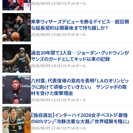
2026/08/09 15:50
バスケットボール
来季ウィザーズデビューを飾るデイビス…超巨額
な延長契約は開幕後まで持ち越しか？
2026/08/09 15:45
バスケットボール
過去30年間で2人目…ジョーダン・グッドウィンが
サンズのガードとしてキッド以来の記録
2026/08/09 14:18
バスケットボール
八村塁、代表復帰の意向を表明「ＬＡのオリンピッ
クに向けて頑張っていきたい」 サンジャポの取
材を受けた衝撃理由
2026/08/09 12:15
バスケットボール
【独自選出】インターハイ2026女子ベスト5「最強
の6thマン」「冷静沈着な大器」「世界経験を糧に」
2026/08/09 11:41
バスケットボール