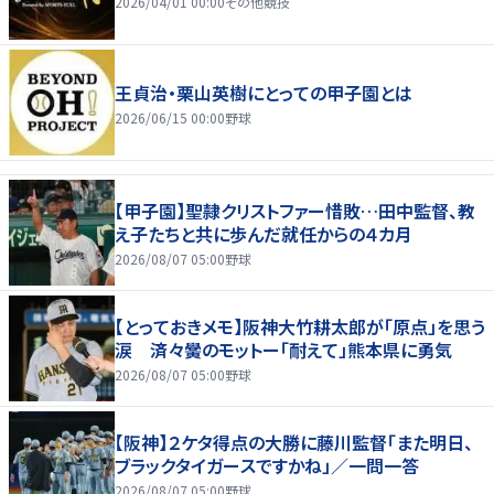
2026/04/01 00:00
その他競技
王貞治・栗山英樹にとっての甲子園とは
2026/06/15 00:00
野球
【甲子園】聖隷クリストファー惜敗…田中監督、教
え子たちと共に歩んだ就任からの４カ月
2026/08/07 05:00
野球
【とっておきメモ】阪神大竹耕太郎が「原点」を思う
涙 済々黌のモットー「耐えて」熊本県に勇気
2026/08/07 05:00
野球
【阪神】２ケタ得点の大勝に藤川監督「また明日、
ブラックタイガースですかね」／一問一答
2026/08/07 05:00
野球