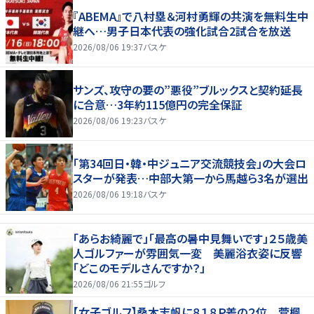
『ABEMA』で八村塁＆河村勇輝の共演を無料生中
継へ…男子日本代表の強化試合2試合を放送
2026/08/06 19:37
バスケ
サンズ、攻守の要の”悪役”ブルックスと契約延長
に合意…3年約115億円の完全保証
2026/08/06 19:23
バスケ
「第34回日・韓・中ジュニア交流競技会」の大会ロ
スターが発表…中部大第一から馬越ら3名が選出
2026/08/06 19:18
バスケ
「あらお綺麗で」「最高の暑中見舞いです」２５歳美
人ゴルファーが雰囲気一変 美麗浴衣姿に反響
「どこのモデルさんですか？」
2026/08/06 21:55
ゴルフ
【女子ゴルフ】桑木志帆に８１８Ｐ差の２位 菅楓