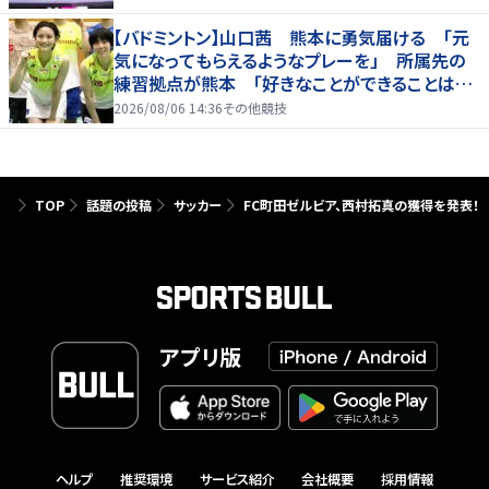
【バドミントン】山口茜 熊本に勇気届ける 「元
気になってもらえるようなプレーを」 所属先の
練習拠点が熊本 「好きなことができることは当
たり前じゃない」
2026/08/06 14:36
その他競技
TOP
話題の投稿
サッカー
FC町田ゼルビア、西村拓真の獲得を発表！
アプリ版
ヘルプ
推奨環境
サービス紹介
会社概要
採用情報