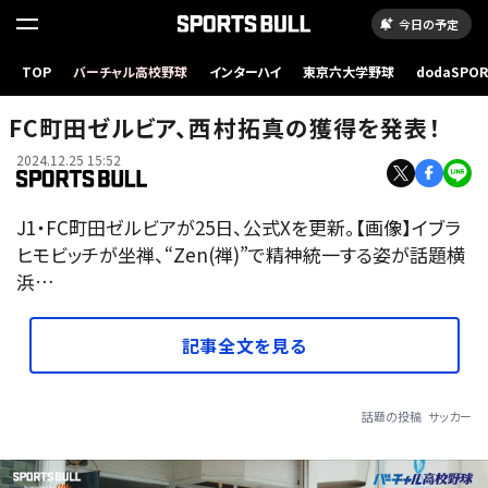
今日の予定
TOP
バーチャル高校野球
インターハイ
東京六大学野球
dodaSPO
（新しいタブ
FC町田ゼルビア、西村拓真の獲得を発表！
2024.12.25 15:52
J1・FC町田ゼルビアが25日、公式Xを更新。【画像】イブラ
ヒモビッチが坐禅、“Zen(禅)”で精神統一する姿が話題横
浜…
記事全文を見る
話題の投稿
サッカー