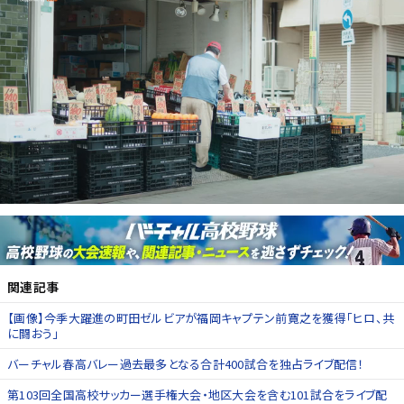
関連記事
【画像】今季大躍進の町田ゼルビアが福岡キャプテン前寛之を獲得「ヒロ、共
に闘おう」
バーチャル春高バレー過去最多となる合計400試合を独占ライブ配信！
第103回全国高校サッカー選手権大会・地区大会を含む101試合をライブ配