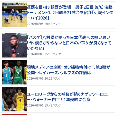
連覇を目指す鎮西が登場 男子2日目（8/6）決勝
トーナメント1、2回戦全21試合を紹介【近畿インタ
ーハイ2026】
2026/08/05 20:43
バレー
【バスケ】八村塁が語った日本代表への熱い思い
「今、僕らがやらないと日本のバスケが良くなって
いかない」
2026/08/07 05:00
バスケ
現地メディアの企画“オフ補強格付け”、第2弾が
公開…レイカーズ、ウルブズの評価は
2026/08/06 20:27
バスケ
ユーロリーグからの補強が続くナゲッツ…ロニ
ー・ウォーカー四世と1年契約に合意
2026/08/06 19:43
バスケ