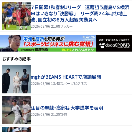
７日開幕！秋春制Ｊリーグ 連覇狙う鹿島ＶＳ横浜
Ｍはいきなり「決勝戦」 リーグ戦２４年ぶり地上
波、国立初の６万人超観衆動員へ
2026/08/06 21:08
サッカー
おすすめの記事
mghがBEAMS HEARTで店舗展開
2026/08/06 13:48
スポーツビジネス
注目の聖隷・高部は大学進学を表明
2026/08/06 21:29
野球