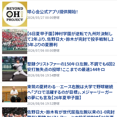
球心会公式アプリ提供開始！
2026/05/27 00:00
野球
【6日夏甲子園】神村学園が逆転で九州対決制し
て2年ぶり、佐野日大・鈴木が完封で投手戦制し2
5年ぶりの夏勝利
2026/07/06 00:00
野球
聖隷クリストファーの150キロ左腕、不調でも6回2
安打無失点の投球！ここまでの最速144キロ
2026/08/06 19:54
野球
東筑の夏終わる…エース右腕は大学で野球継続
へ「プロで活躍するのが目標」、メジャーリーガー
の夢にも言及【26年夏甲子園】
2026/08/06 19:52
野球
佐野日大・鈴木有が世代屈指左腕以来の1-0完封