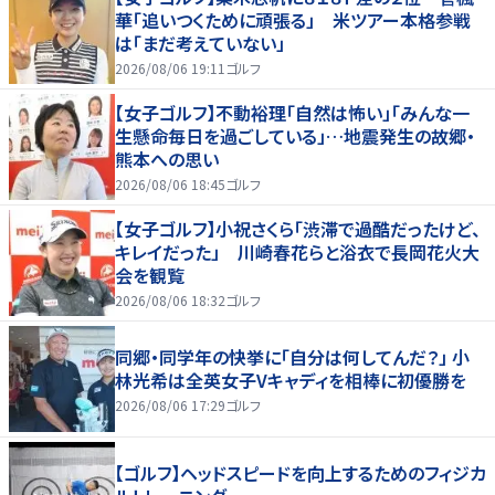
華「追いつくために頑張る」 米ツアー本格参戦
は「まだ考えていない」
2026/08/06 19:11
ゴルフ
【女子ゴルフ】不動裕理「自然は怖い」「みんな一
生懸命毎日を過ごしている」…地震発生の故郷・
熊本への思い
2026/08/06 18:45
ゴルフ
【女子ゴルフ】小祝さくら「渋滞で過酷だったけど、
キレイだった」 川崎春花らと浴衣で長岡花火大
会を観覧
2026/08/06 18:32
ゴルフ
同郷・同学年の快挙に「自分は何してんだ？」 小
林光希は全英女子Vキャディを相棒に初優勝を
2026/08/06 17:29
ゴルフ
【ゴルフ】ヘッドスピードを向上するためのフィジカ