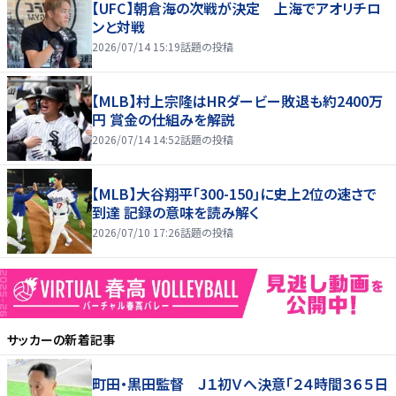
【UFC】朝倉海の次戦が決定 上海でアオリチロ
ンと対戦
2026/07/14 15:19
話題の投稿
【MLB】村上宗隆はHRダービー敗退も約2400万
円 賞金の仕組みを解説
2026/07/14 14:52
話題の投稿
【MLB】大谷翔平「300-150」に史上2位の速さで
到達 記録の意味を読み解く
2026/07/10 17:26
話題の投稿
サッカー
の新着記事
町田・黒田監督 Ｊ１初Ｖへ決意「２４時間３６５日