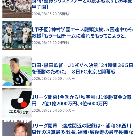
勝利！聖隷クリストファーとの投手戦制す【26年夏
甲子園】
2026/08/06 20:35
野球
【甲子園】神村学園エース龍頭汰樹、５回途中から
救援「もう一回チームに流れをもってこようと」
2026/08/06 20:24
野球
町田・黒田監督 Ｊ１初Ｖへ決意「２４時間３６５日
を優勝のために」 ８日ＦＣ東京と開幕戦
2026/08/07 05:00
サッカー
Ｊリーグ開幕！今季から「秋春制」J1優勝賞金３億
円 2位1億2000万円、3位6000万円
2026/08/07 04:55
サッカー
Ｊリーグ開幕 達成間近の記録は…浦和GK西川
周作の通算最多出場、福岡・城後寿の最年長弾な