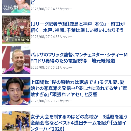
ど
2026/08/07 04:55
サッカー
【Ｊリーグ記者予想】鹿島と神戸「本命」…町田が
続く 水戸、福岡、千葉は厳しい戦いになりそう
2026/08/07 04:55
サッカー
バルサのフリック監督、マンチェスター・シティーM
Fロドリ獲得のため電話説得 地元紙報道
2026/08/07 00:21
サッカー
上田綺世「僕の原動力は家族です」モデル妻、愛
娘との写真添え発信→「優しさに溢れてる♥」「素
敵すぎる」「頑張れアヤセ！」と反響
2026/08/06 23:28
サッカー
女子大会を制するのはどの高校か 3連覇を狙う
金蘭会高などベスト４進出チームを紹介【近畿イ
ンターハイ2026】