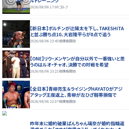
ルトレーニング
2026/08/06 17:00
ゴルフ
【新日本】ボルチンが辻陽太を下し、TAKESHITA
と並ぶ勝ち点10、大岩陵平らが8点で追う
2026/08/06 23:45
相撲格闘技
【ONE】リウ・メンヤンが自分以外で一番強いと思
うのはルオ・チャオ、決勝での対戦を希望
2026/08/06 23:21
相撲格闘技
【全日本】青柳亮生＆ライジングHAYATOがアジ
アタッグ王座返上、青柳が左ひざ靱帯損傷で
2026/08/06 22:07
相撲格闘技
昨年末に婚約破棄ぱんちゃん璃奈が婚約指輪返