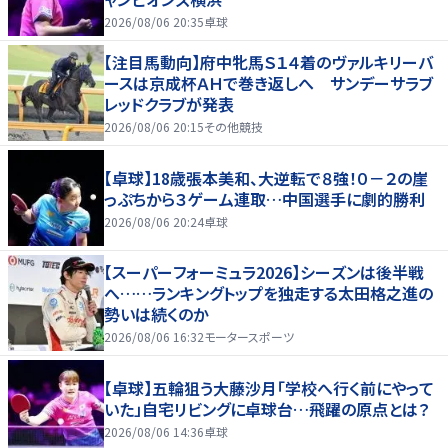
2026/08/06 20:35
卓球
【注目馬動向】府中牝馬Ｓ１４着のヴァルキリーバ
ースは京成杯ＡＨで巻き返しへ サンデーサラブ
レッドクラブが発表
2026/08/06 20:15
その他競技
【卓球】18歳張本美和、大逆転で８強！０－２の崖
っぷちから３ゲーム連取…中国選手に劇的勝利
2026/08/06 20:24
卓球
【スーパーフォーミュラ2026】シーズンは後半戦
へ……ランキングトップを独走する太田格之進の
勢いは続くのか
2026/08/06 16:32
モータースポーツ
【卓球】五輪狙う大藤沙月「学校へ行く前にやって
いた」自宅リビングに卓球台…飛躍の原点とは？
2026/08/06 14:36
卓球