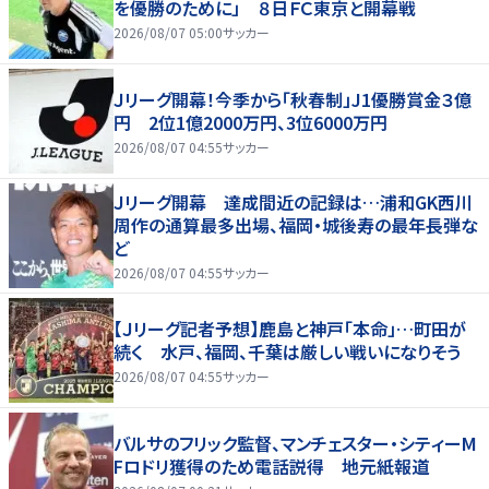
を優勝のために」 ８日ＦＣ東京と開幕戦
2026/08/07 05:00
サッカー
Ｊリーグ開幕！今季から「秋春制」J1優勝賞金３億
円 2位1億2000万円、3位6000万円
2026/08/07 04:55
サッカー
Ｊリーグ開幕 達成間近の記録は…浦和GK西川
周作の通算最多出場、福岡・城後寿の最年長弾な
ど
2026/08/07 04:55
サッカー
【Ｊリーグ記者予想】鹿島と神戸「本命」…町田が
続く 水戸、福岡、千葉は厳しい戦いになりそう
2026/08/07 04:55
サッカー
バルサのフリック監督、マンチェスター・シティーM
Fロドリ獲得のため電話説得 地元紙報道