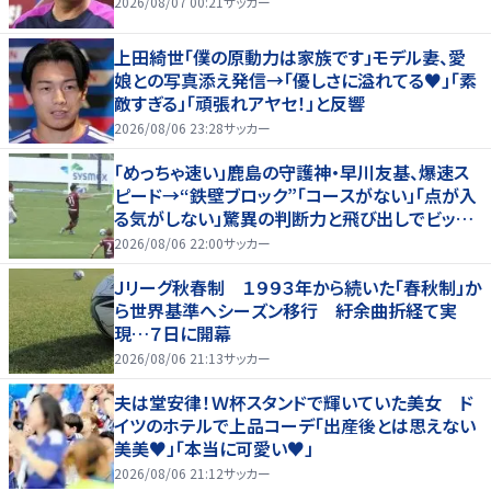
2026/08/07 00:21
サッカー
上田綺世「僕の原動力は家族です」モデル妻、愛
娘との写真添え発信→「優しさに溢れてる♥」「素
敵すぎる」「頑張れアヤセ！」と反響
2026/08/06 23:28
サッカー
「めっちゃ速い」鹿島の守護神・早川友基、爆速ス
ピード→“鉄壁ブロック”「コースがない」「点が入
る気がしない」驚異の判断力と飛び出しでビッグ
セーブ
2026/08/06 22:00
サッカー
Ｊリーグ秋春制 １９９３年から続いた「春秋制」か
ら世界基準へシーズン移行 紆余曲折経て実
現…７日に開幕
2026/08/06 21:13
サッカー
夫は堂安律！Ｗ杯スタンドで輝いていた美女 ド
イツのホテルで上品コーデ「出産後とは思えない
美美♥」「本当に可愛い♥」
2026/08/06 21:12
サッカー