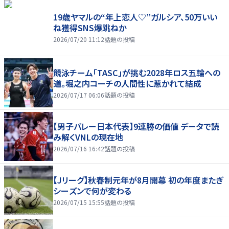
19歳ヤマルの“年上恋人♡”ガルシア、50万いい
ね獲得SNS爆跳ねか
2026/07/20 11:12
話題の投稿
競泳チーム「TASC」が挑む2028年ロス五輪への
道。堀之内コーチの人間性に惹かれて結成
2026/07/17 06:06
話題の投稿
【男子バレー日本代表】9連勝の価値 データで読
み解くVNLの現在地
2026/07/16 16:42
話題の投稿
【Jリーグ】秋春制元年が8月開幕 初の年度またぎ
シーズンで何が変わる
2026/07/15 15:55
話題の投稿