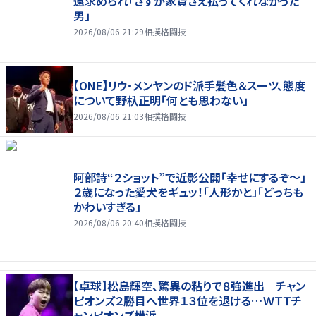
還求められ「さすが家賃さえ払ってくれなかった
男」
2026/08/06 21:29
相撲格闘技
【ONE】リウ・メンヤンのド派手髪色＆スーツ、態度
について野杁正明「何とも思わない」
2026/08/06 21:03
相撲格闘技
阿部詩“２ショット”で近影公開「幸せにするぞ〜」
２歳になった愛犬をギュッ！「人形かと」「どっちも
かわいすぎる」
2026/08/06 20:40
相撲格闘技
【卓球】松島輝空、驚異の粘りで８強進出 チャン
ピオンズ２勝目へ世界１３位を退ける…ＷＴＴチ
ャンピオンズ横浜