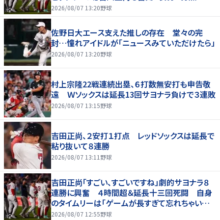
拠地熱狂
2026/08/07 13:20
野球
佐野日大エース支えた推しの存在 堂々の完
封…憧れアイドルが「ニュースみていただけたら」
2026/08/07 13:20
野球
村上宗隆22戦連続出塁、６打数無安打も申告敬
遠 Ｗソックスは延長13回サヨナラ負けで３連敗
2026/08/07 13:15
野球
吉田正尚、２安打１打点 レッドソックスは延長で
粘り抜いて８連勝
2026/08/07 13:11
野球
吉田正尚「すごい、すごいですね」劇的サヨナラ８
連勝に興奮 ４時間超＆延長十三回死闘 自身
のタイムリーは「ゲームが長すぎて忘れちゃいまし
た」
2026/08/07 12:55
野球