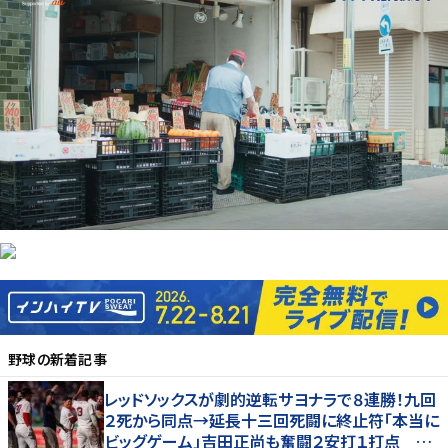
野球
の新着記事
レッドソックスが劇的逆転サヨナラで８連勝！九回
２死から同点→延長十三回死闘に終止符「本当に
ビッグゲーム」吉田正尚も奮闘２安打１打点 本