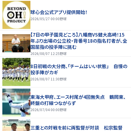
球心会公式アプリ提供開始！
2026/05/27 00:00
野球
【7日の甲子園見どころ】八幡商VS健大高崎！15
年ぶり出場の公立校・背番号18の指名打者が、全
国屈指の投手陣に挑む
2026/08/07 12:25
野球
8日初戦の大分商、「チームはいい状態」 自慢の
投手陣がカギ
2026/08/07 11:30
野球
東海大甲府、エース村尾が4回無失点 鶴岡東、
終盤の打線つながらず
2026/07/04 00:00
野球
三重との対戦を前に両監督が対談 松宗監督