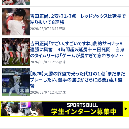
吉田正尚、２安打１打点 レッドソックスは延長で
粘り抜いて８連勝
2026/08/07 13:11
野球
吉田正尚「すごい、すごいですね」劇的サヨナラ８
連勝に興奮 ４時間超＆延長十三回死闘 自身
のタイムリーは「ゲームが長すぎて忘れちゃいまし
た」
2026/08/07 12:55
野球
【阪神】大勝の終盤で光った代打の１点「まだまだ
プレーしたい、選手の強さがさらに必要」藤川監
督
2026/08/07 12:42
野球