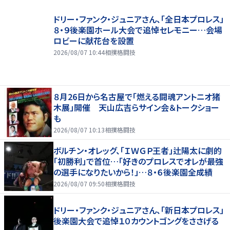
ドリー・ファンク・ジュニアさん、「全日本プロレス」
８・９後楽園ホール大会で追悼セレモニー…会場
ロビーに献花台を設置
2026/08/07 10:44
相撲格闘技
８月26日から名古屋で「燃える闘魂アントニオ猪
木展」開催 天山広吉らサイン会＆トークショー
も
2026/08/07 10:13
相撲格闘技
ボルチン・オレッグ、「ＩＷＧＰ王者」辻陽太に劇的
「初勝利」で首位…「好きのプロレスでオレが最強
の選手になりたいから！」…８・６後楽園全成績
2026/08/07 09:50
相撲格闘技
ドリー・ファンク・ジュニアさん、「新日本プロレス」
後楽園大会で追悼１０カウントゴングをささげる