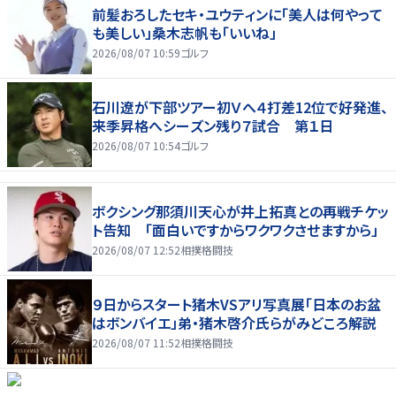
前髪おろしたセキ・ユウティンに「美人は何やって
も美しい」桑木志帆も「いいね」
2026/08/07 10:59
ゴルフ
石川遼が下部ツアー初Ｖへ４打差12位で好発進、
来季昇格へシーズン残り７試合 第１日
2026/08/07 10:54
ゴルフ
ボクシング那須川天心が井上拓真との再戦チケッ
ト告知 「面白いですからワクワクさせますから」
2026/08/07 12:52
相撲格闘技
９日からスタート猪木VSアリ写真展「日本のお盆
はボンバイエ」弟・猪木啓介氏らがみどころ解説
2026/08/07 11:52
相撲格闘技