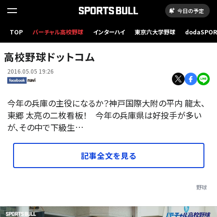
今日の予定
TOP
バーチャル高校野球
インターハイ
東京六大学野球
dodaSPO
（新しいタブ
高校野球ドットコム
2016.05.05 19:26
今年の兵庫の主役になるか？神戸国際大附の平内 龍太、
東郷 太亮の二枚看板！ 今年の兵庫県は好投手が多い
が、その中で下級生…
記事全文を見る
野球