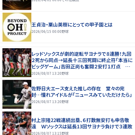
王貞治・栗山英樹にとっての甲子園とは
2026/06/15 00:00
野球
レッドソックスが劇的逆転サヨナラで８連勝！九回
２死から同点→延長十三回死闘に終止符「本当に
ビッグゲーム」吉田正尚も奮闘２安打１打点 本
拠地熱狂
2026/08/07 13:20
野球
佐野日大エース支えた推しの存在 堂々の完
封…憧れアイドルが「ニュースみていただけたら」
2026/08/07 13:20
野球
村上宗隆22戦連続出塁、６打数無安打も申告敬
遠 Ｗソックスは延長13回サヨナラ負けで３連敗
2026/08/07 13:15
野球