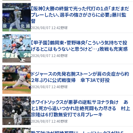
【阪神】大勝の終盤で光った代打の１点「まだまだ
プレーしたい、選手の強さがさらに必要」藤川監
督
2026/08/07 12:42
野球
【甲子園】鶴岡東・菅野琳央「こういう気持ちで投
げるとこはもうないと思うけど…」敗戦も充実感
2026/08/07 12:40
野球
ドジャースの先発右腕ストーンが肩の炎症から約
２年ぶりに公式戦復帰 傘下3Aで好投
2026/08/07 12:40
野球
ホワイトソックスが悪夢の逆転サヨナラ負け あ
と１死から追いつかれ壮絶死闘も力尽きる 村上
宗隆は６打数無安打で８月ブレーキ
2026/08/07 12:40
野球
靴下対決が超絶死闘に レッドソックスが計５