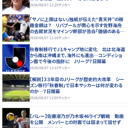
2026/08/07 12:25
サッカー
「サノに上限はない」独紙が伝えた“青天井”の移
籍金額は？ リバプールが関心を示す佐野海舟
の去就状況をマインツ幹部が告白「価値のあるも
のになる」
2026/08/07 12:18
サッカー
秋春制移行でＪ１キャンプ地に変化 北は北海道
から南は沖縄まで、海外にも進出…コンディショ
ン面で今後の指針に Jリーグ７日開幕
2026/08/07 12:15
サッカー
【解説】３３年目のＪリーグが歴史的大改革 シー
ズン移行「秋春制」で日本サッカーは何が変わる
のか…７日開幕
2026/08/07 12:05
サッカー
【バレー】佐藤淑乃が乃木坂46ライブ観戦 動画
を公開 メンバーとの対面では固まって話せず