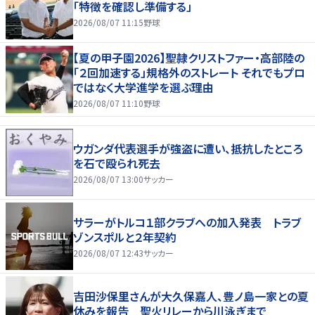
「特徴を確認し準備する」
2026/08/07 11:15
野球
【夏の甲子園2026】聖隷クリストファー・高部陸の
「２回加速する」規格外のストレート それでもプロ
ではなく大学進学を選ぶ理由
2026/08/07 11:10
野球
ウガンダ代表選手が強盗に遭い、抵抗したところ
を石で殴られ死去
2026/08/07 13:00
サッカー
サラーがトルコ１部クラブへの加入発表 トラブ
ゾンスポルと２年契約
2026/08/07 12:43
サッカー
吉田沙保里さんが大久保嘉人、豊ノ島一家との夏
休みを報告 聖火リレーから川泳ぎまで