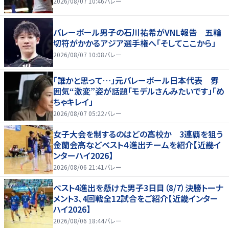
2026/08/07 10:46
バレー
バレーボール男子の石川祐希がVNL報告 五輪
切符がかかるアジア選手権へ「そしてここから」
2026/08/07 10:08
バレー
「誰かと思って…」元バレーボール日本代表 雰
囲気“激変”姿が話題「モデルさんみたいです」「め
ちゃキレイ」
2026/08/07 05:22
バレー
女子大会を制するのはどの高校か 3連覇を狙う
金蘭会高などベスト４進出チームを紹介【近畿イ
ンターハイ2026】
2026/08/06 21:41
バレー
ベスト4進出を懸けた男子3日目（8/7）決勝トーナ
メント3、4回戦全12試合をご紹介【近畿インター
ハイ2026】
2026/08/06 18:44
バレー