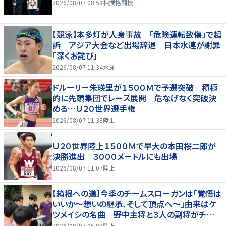
2026/08/07 08:58
相撲格闘技
【競泳】本多灯が人身事故 「危険運転致傷」で起
訴 アジア大会など出場辞退 日本水連が謝罪
「深くお詫び」
2026/08/07 11:34
水泳
ドルーリー朱瑛里が１５００Ｍで予選突破 積極
的に先頭集団でレース展開 危なげなく突破決
める…Ｕ２０世界選手権
2026/08/07 11:38
陸上
Ｕ２０世界陸上１５００Ｍで早大の本田桜二郎が
決勝進出 ３０００メートルにも出場
2026/08/07 11:07
陸上
【箱根への道】今季のチームスローガンは「覚悟は
いいか～想いの継承、そして頂点へ～」由来はケ
ツメイシの名曲 野中主将と３人の副将がチーム
を引っ張る…夏合宿特集第１弾、国学院大
2026/08/07 05:00
陸上