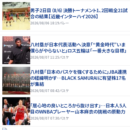
男子2日目（8/6）決勝トーナメント1、2回戦全21試
合の結果【近畿インターハイ2026】
2026/08/06 18:19
バレー
八村塁が日本代表活動へ決意「“黄金時代”いま
僕らがやらないと」ロス五輪は「一番大きな目標」
2026/08/07 11:25
バスケ
八村塁「日本のバスケを強くするために」JBA連携
の経緯明かす…BLACK SAMURAIに有望株17名
が集結
2026/08/07 08:42
バスケ
「居心地の良いところから抜け出す」…日本人5人
目のWNBAプレーヤー山本麻衣の挑戦の原動力
2026/08/07 07:30
バスケ