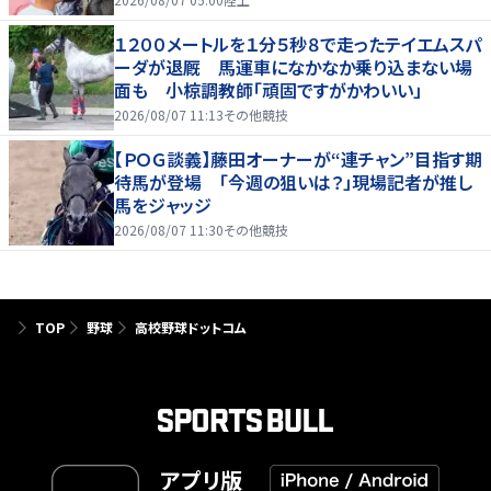
１２００メートルを１分５秒８で走ったテイエムスパ
ーダが退厩 馬運車になかなか乗り込まない場
面も 小椋調教師「頑固ですがかわいい」
2026/08/07 11:13
その他競技
【ＰＯＧ談義】藤田オーナーが“連チャン”目指す期
待馬が登場 「今週の狙いは？」現場記者が推し
馬をジャッジ
2026/08/07 11:30
その他競技
TOP
野球
高校野球ドットコム
アプリ版