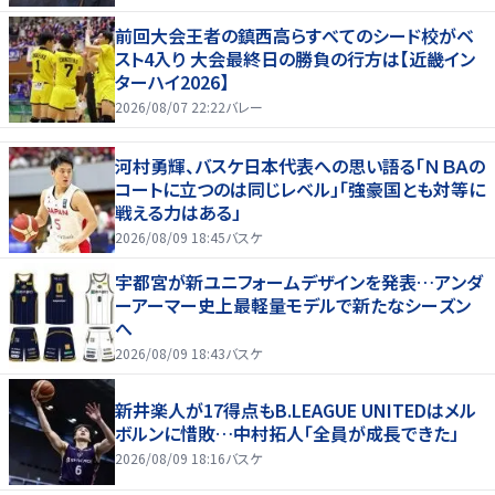
前回大会王者の鎮西高らすべてのシード校がベ
スト4入り 大会最終日の勝負の行方は【近畿イン
ターハイ2026】
2026/08/07 22:22
バレー
河村勇輝、バスケ日本代表への思い語る「ＮＢＡの
コートに立つのは同じレベル」「強豪国とも対等に
戦える力はある」
2026/08/09 18:45
バスケ
宇都宮が新ユニフォームデザインを発表…アンダ
ーアーマー史上最軽量モデルで新たなシーズン
へ
2026/08/09 18:43
バスケ
新井楽人が17得点もB.LEAGUE UNITEDはメル
ボルンに惜敗…中村拓人「全員が成長できた」
2026/08/09 18:16
バスケ