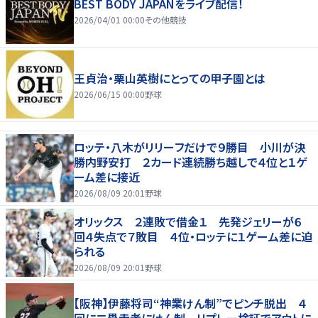
BEST BODY JAPANをライブ配信！
2026/04/01 00:00
その他競技
王貞治・栗山英樹にとっての甲子園とは
2026/06/15 00:00
野球
ロッテ・八木がリリーフだけで９勝目 小川が決
勝内野安打 ２カード連続勝ち越しで４位と１ゲ
ーム差に接近
2026/08/09 20:01
野球
オリックス ２連敗で借金１ 先発ジェリーが６
回４失点で７敗目 ４位・ロッテに１ゲーム差に迫
られる
2026/08/09 20:01
野球
【阪神】伊藤将司“神業けん制”でピンチ脱出 ４