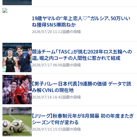
19歳ヤマルの“年上恋人♡”ガルシア、50万いい
ね獲得SNS爆跳ねか
2026/07/20 11:12
話題の投稿
競泳チーム「TASC」が挑む2028年ロス五輪への
道。堀之内コーチの人間性に惹かれて結成
2026/07/17 06:06
話題の投稿
【男子バレー日本代表】9連勝の価値 データで読
み解くVNLの現在地
2026/07/16 16:42
話題の投稿
【Jリーグ】秋春制元年が8月開幕 初の年度またぎ
シーズンで何が変わる
2026/07/15 15:55
話題の投稿