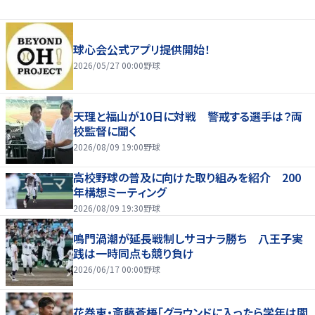
球心会公式アプリ提供開始！
2026/05/27 00:00
野球
天理と福山が10日に対戦 警戒する選手は？両
校監督に聞く
2026/08/09 19:00
野球
高校野球の普及に向けた取り組みを紹介 200
年構想ミーティング
2026/08/09 19:30
野球
鳴門渦潮が延長戦制しサヨナラ勝ち 八王子実
践は一時同点も競り負け
2026/06/17 00:00
野球
花巻東・斎藤蒼梧「グラウンドに入ったら学年は関