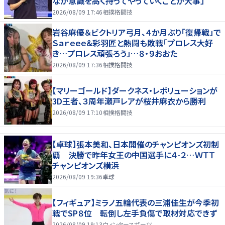
なが意識を高く持ってやっていくことが大事」
2026/08/09 17:46
相撲格闘技
岩谷麻優＆ビクトリア弓月、４か月ぶり「復帰戦」で
Ｓａｒｅｅｅ＆彩羽匠と熱闘も敗戦「プロレス大好
き…プロレス頑張ろう」…８・９おおた
2026/08/09 17:36
相撲格闘技
【マリーゴールド】ダークネス・レボリューションが
3D王者、３周年瀬戸レアが桜井麻衣から勝利
2026/08/09 17:10
相撲格闘技
【卓球】張本美和、日本開催のチャンピオンズ初制
覇 決勝で昨年女王の中国選手に４-２…ＷＴＴ
チャンピオンズ横浜
2026/08/09 19:36
卓球
【フィギュア】ミラノ五輪代表の三浦佳生が今季初
戦でSP８位 転倒し左手負傷で取材対応できず
2026/08/09 19:13
ウィンタースポーツ