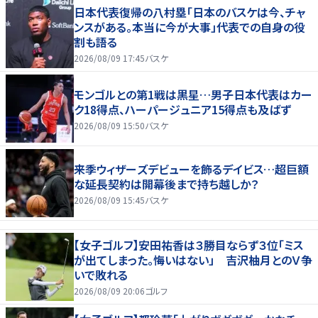
日本代表復帰の八村塁「日本のバスケは今、チャ
ンスがある。本当に今が大事」代表での自身の役
割も語る
2026/08/09 17:45
バスケ
モンゴルとの第1戦は黒星…男子日本代表はカー
ク18得点、ハーパージュニア15得点も及ばず
2026/08/09 15:50
バスケ
来季ウィザーズデビューを飾るデイビス…超巨額
な延長契約は開幕後まで持ち越しか？
2026/08/09 15:45
バスケ
【女子ゴルフ】安田祐香は３勝目ならず３位「ミス
が出てしまった。悔いはない」 吉沢柚月とのＶ争
いで敗れる
2026/08/09 20:06
ゴルフ