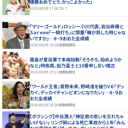
優勝おめでとう。かっこよかった」
2026/08/09 17:08
ゴルフ
「マリーゴールド」ロッシー小川代表、岩谷麻優と
Ｓａｒｅｅｅ「一騎打ち」に慎重「機が熟した時じゃな
いですか」…８・９おおた全成績
2026/08/09 19:28
相撲格闘技
霧島が夏巡業で本格始動「そろそろ、始めようか
なと」時疾風、伯乃富士と10番申し合い稽古
2026/08/09 19:11
相撲格闘技
「ワールド王者」青野未来、野崎渚を破りＶ６「デッ
カイ、デッカイチャンピオンになりたい」…８・９お
おた全成績
2026/08/09 18:26
相撲格闘技
【ボクシング】中谷潤人「神足君の思いを忘れちゃ
いけない」 リング禍による死亡事故から１年「みん