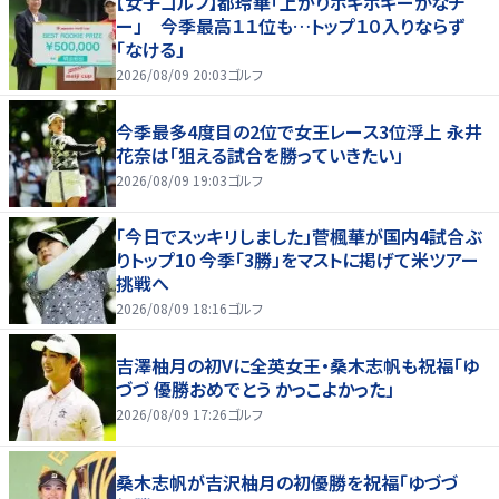
【女子ゴルフ】都玲華「上がりボギボギーかなチ
ー」 今季最高１１位も…トップ１０入りならず
「なける」
2026/08/09 20:03
ゴルフ
今季最多4度目の2位で女王レース3位浮上 永井
花奈は「狙える試合を勝っていきたい」
2026/08/09 19:03
ゴルフ
「今日でスッキリしました」菅楓華が国内4試合ぶ
りトップ10 今季「3勝」をマストに掲げて米ツアー
挑戦へ
2026/08/09 18:16
ゴルフ
吉澤柚月の初Vに全英女王・桑木志帆も祝福「ゆ
づづ 優勝おめでとう かっこよかった」
2026/08/09 17:26
ゴルフ
桑木志帆が吉沢柚月の初優勝を祝福「ゆづづ