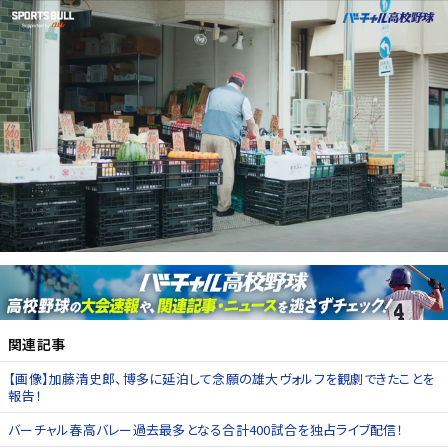
関連記事
【画像】加藤清史郎、博多に延泊して念願の雄大ヴォルフを観劇できたことを
報告！
バーチャル春高バレー過去最多となる合計400試合を独占ライブ配信！