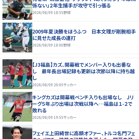
係ない」２年生捕手が攻守で引っ張る
2026/08/09 18:55
野球
2009年夏決勝をほうふつ 日本文理が剛腕相手
に見せた成長の連打
2026/08/09 18:00
野球
【J3福島】カズ、開幕戦でメンバー入りも出番な
し 最年長出場記録も更新は次節以降に持ち越
し
2026/08/09 20:05
サッカー
キングカズは開幕戦ベンチ入りも出場なし Ｊリ
ーグ５年ぶり出場は次戦以降へ…福島は１-２で
敗れる
2026/08/09 19:55
サッカー
フェイエ上田綺世に高額オファー、トルコ名門フェ