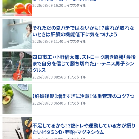
2026/08/09 16:20
ライフスタイル
それただの夏バテではないかも！？疲れが取れな
いときは肝臓の機能低下に気をつけよう
2026/08/09 11:40
ライフスタイル
四日市工・小野倫太郎、ストローク磨き優勝「最後
まで自分を信じて勝ち切れた」…テニス男子シン
グルス
2026/08/09 08:56
ライフスタイル
【妊娠後期】増えすぎに注意！体重管理のコツ７つ
2026/08/09 06:40
ライフスタイル
不足してるかも！？筋トレや運動している方が摂り
たいビタミンD・亜鉛・マグネシウム
2026/08/09 06:00
ライフスタイル