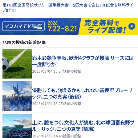
第103回全国高校サッカー選手権大会・地区大会を含む101試合を無料ライ
ブ配信！
話題の投稿
の新着記事
鈴木彩艶争奪戦、欧州4クラブが接触 リーズには
一度断りか
2026/08/04 20:37
話題の投稿
優勝しても、消えるかもしれない――富良野ブルーリ
ッジ、二つの真実（後編）
2026/07/21 15:25
話題の投稿
土に、膝をつく。文化人が挑む、北の球団――富良野ブ
ルーリッジ、二つの真実（前編）
2026/07/21 14:48
話題の投稿