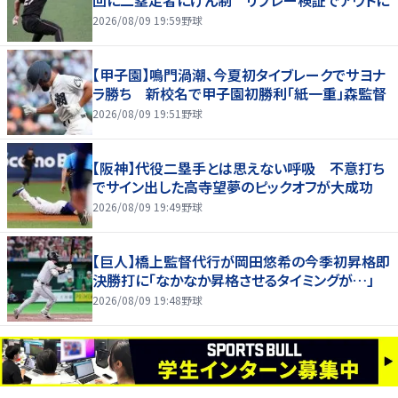
回に二塁走者にけん制 リプレー検証でアウトに
2026/08/09 19:59
野球
【甲子園】鳴門渦潮、今夏初タイブレークでサヨナ
ラ勝ち 新校名で甲子園初勝利「紙一重」森監督
2026/08/09 19:51
野球
【阪神】代役二塁手とは思えない呼吸 不意打ち
でサイン出した高寺望夢のピックオフが大成功
2026/08/09 19:49
野球
【巨人】橋上監督代行が岡田悠希の今季初昇格即
決勝打に「なかなか昇格させるタイミングが…」
2026/08/09 19:48
野球