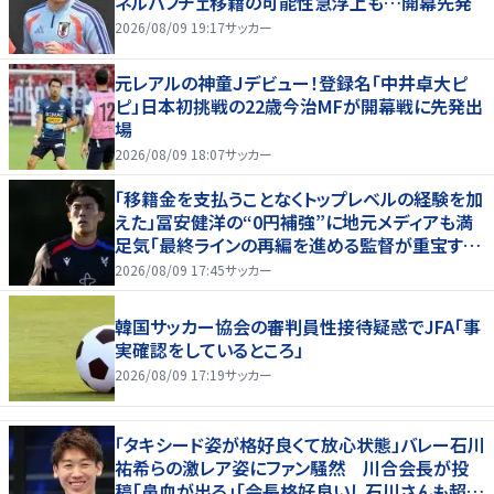
ネルバフチェ移籍の可能性急浮上も…開幕先発
2026/08/09 19:17
サッカー
元レアルの神童Ｊデビュー！登録名「中井卓大ピ
ピ」日本初挑戦の22歳今治MFが開幕戦に先発出
場
2026/08/09 18:07
サッカー
「移籍金を支払うことなくトップレベルの経験を加
えた」冨安健洋の“0円補強”に地元メディアも満
足気「最終ラインの再編を進める監督が重宝する
柔軟性を備えている」
2026/08/09 17:45
サッカー
韓国サッカー協会の審判員性接待疑惑でJFA「事
実確認をしているところ」
2026/08/09 17:19
サッカー
「タキシード姿が格好良くて放心状態」バレー石川
祐希らの激レア姿にファン騒然 川合会長が投
稿「鼻血が出る」「会長格好良いし石川さんも超格