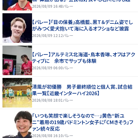
好いい」
2026/08/09 16:48
バレー
【バレー】「目の保養」高橋藍、黒Ｔ＆デニム姿でし
がみつく愛犬抱いて海に入るオフショなど披露
2026/08/09 12:12
バレー
【バレー】アルテミス北海道・鳥本香琳、オフはアク
ティブに 余市でサップも体験
2026/08/09 06:00
バレー
清風が初優勝 男子最終順位と個人賞、試合結
果一覧【近畿インターハイ2026】
2026/08/08 18:01
バレー
「いつも笑顔で楽しそうなので…」黄色“新ユ
ニ”着用の19歳バドミントン女子に「CMきそう」フ
ァン続々反応
2026/08/08 16:10
バレー