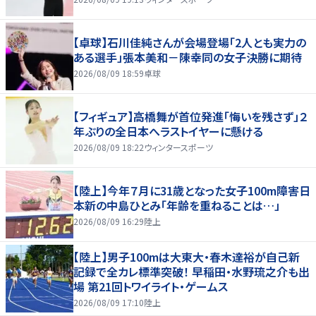
【卓球】石川佳純さんが会場登場「2人とも実力の
ある選手」張本美和－陳幸同の女子決勝に期待
2026/08/09 18:59
卓球
【フィギュア】高橋舞が首位発進「悔いを残さず」２
年ぶりの全日本へラストイヤーに懸ける
2026/08/09 18:22
ウィンタースポーツ
【陸上】今年７月に31歳となった女子100m障害日
本新の中島ひとみ「年齢を重ねることは…」
2026/08/09 16:29
陸上
【陸上】男子100mは大東大・春木達裕が自己新
記録で全カレ標準突破！ 早稲田・水野琉之介も出
場 第21回トワイライト・ゲームス
2026/08/09 17:10
陸上