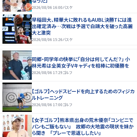
なった」
2026/08/06 16:00
バスケ
早稲田大、精華大に敗れるもAUBL決勝Tには進
出確定済み…次戦は予選で白鷗大を破った高麗
大と激突
2026/08/06 15:26
バスケ
同郷・同学年の快挙に「自分は何してんだ？」 小
林光希は全英女子Vキャディを相棒に初優勝を
2026/08/06 17:29
ゴルフ
【ゴルフ】ヘッドスピードを向上するためのフィジカ
ルトレーニング
2026/08/06 17:00
ゴルフ
【女子ゴルフ】熊本県出身の荒木優奈「コンビニで
パンもご飯もない」 故郷の大地震の現状を妹か
ら聞き 「プレーで恩返ししたい」