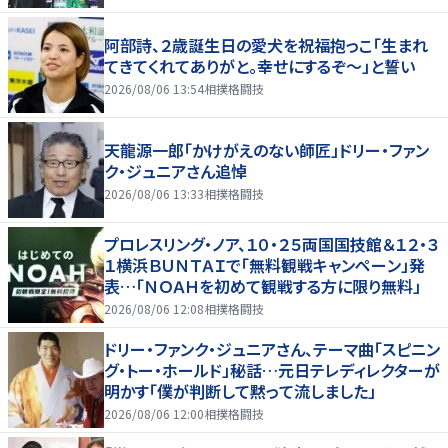
阿部詩、２歳誕生日の愛犬を祝福抱っこ「生まれ
てきてくれてありがと。幸せにするぞ～」と誓い
2026/08/06 13:54
相撲格闘技
天龍源一郎「かけがえのない師匠」ドリー・ファン
ク・ジュニアさん追悼
2026/08/06 13:33
相撲格闘技
プロレスリング・ノア、１０・２５両国国技館＆１２・３
１横浜ＢＵＮＴＡＩで「無料観戦キャンペーン」発
表…「ＮＯＡＨを初めて観戦する方に限り無料」
2026/08/06 12:08
相撲格闘技
ドリー・ファンク・ジュニアさん、テーマ曲「スピニン
グ・トー・ホールド」秘話…元日テレディレクターが
明かす「僕が判断して黙って流しました」
2026/08/06 12:00
相撲格闘技