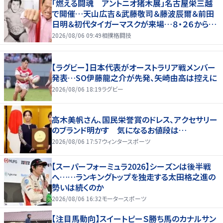
「燃える闘魂 アントニオ猪木展」名古屋栄三越
で開催…天山広吉＆武藤敬司＆藤波辰爾＆前田
日明＆初代タイガーマスクが来場…８・２６から９・
７まで
2026/08/06 09:49
相撲格闘技
【ラグビー】日本代表がオーストラリア戦メンバー
発表…SO伊藤龍之介が先発、矢崎由高は控えに
2026/08/06 18:19
ラグビー
高木美帆さん、国民栄誉賞のドレス、アクセサリー
のブランド明かす 気になるお値段は…
2026/08/06 17:57
ウィンタースポーツ
【スーパーフォーミュラ2026】シーズンは後半戦
へ……ランキングトップを独走する太田格之進の
勢いは続くのか
2026/08/06 16:32
モータースポーツ
【注目馬動向】スイートピーＳ勝ち馬のカナルサン