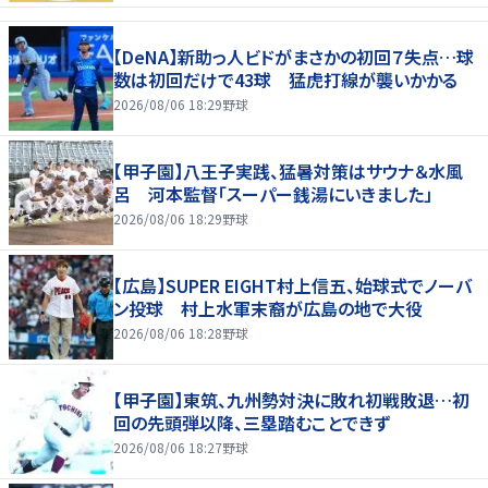
【DeNA】新助っ人ビドがまさかの初回７失点…球
数は初回だけで43球 猛虎打線が襲いかかる
2026/08/06 18:29
野球
【甲子園】八王子実践、猛暑対策はサウナ＆水風
呂 河本監督「スーパー銭湯にいきました」
2026/08/06 18:29
野球
【広島】SUPER EIGHT村上信五、始球式でノーバ
ン投球 村上水軍末裔が広島の地で大役
2026/08/06 18:28
野球
【甲子園】東筑、九州勢対決に敗れ初戦敗退…初
回の先頭弾以降、三塁踏むことできず
2026/08/06 18:27
野球