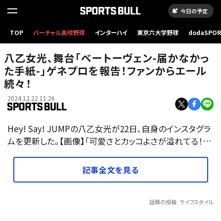
今日の予定
TOP
バーチャル高校野球
インターハイ
東京六大学野球
dodaSPO
（新しいタブ
八乙女光、舞台「ベートーヴェン-届かなかっ
た手紙-」ゲネプロを報告！ファンからエール
続々！
2024.12.22 11:26
Hey! Say! JUMPの八乙女光が22日、自身のインスタグラ
ムを更新した。【画像】「可愛さとカッコよさが溢れてる！…
記事全文を見る
話題の投稿
ライフスタイル