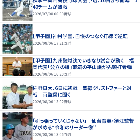
40チームが熱戦
2026/07/08 00:00
野球
【甲子園】神村学園、自慢のつなぐ打線で逆転
2026/08/06 17:21
野球
【甲子園】九州勢対決でいきなり試合が動く 福
岡代表「公立の雄」東筑の平山護が先頭打者弾
2026/08/06 16:20
野球
佐野日大、6日に初戦 聖隷クリストファーと対
戦 両監督に聞く
2026/08/06 13:02
野球
「引っ張っていくじゃない」 仙台育英・須江監督
が求める“令和のリーダー像”
2026/08/06 13:06
野球