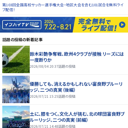
第103回全国高校サッカー選手権大会・地区大会を含む101試合を無料ライ
ブ配信！
話題の投稿
の新着記事
鈴木彩艶争奪戦、欧州4クラブが接触 リーズには
一度断りか
2026/08/04 20:37
話題の投稿
優勝しても、消えるかもしれない――富良野ブルーリ
ッジ、二つの真実（後編）
2026/07/21 15:25
話題の投稿
土に、膝をつく。文化人が挑む、北の球団――富良野ブ
ルーリッジ、二つの真実（前編）
2026/07/21 14:48
話題の投稿