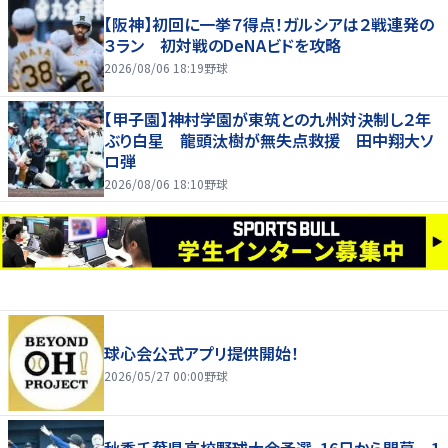
【阪神】初回に一挙７得点！ガルシアは２戦連発の
３ラン 初対戦のDeNAビドを攻略
2026/08/06 18:19
野球
【甲子園】神村学園が東筑との九州対決制し２年
ぶり白星 龍頭汰樹が無失点救援 田中翔大ソ
ロ弾
2026/08/06 18:10
野球
球心会公式アプリ提供開始！
2026/05/27 00:00
野球
秋季千葉県高校野球大会予選、16日から開幕 1