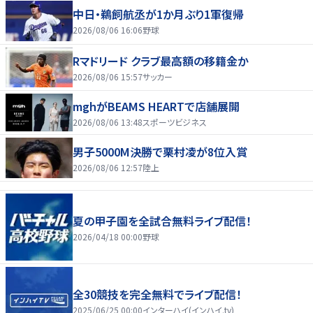
中日・鵜飼航丞が1か月ぶり1軍復帰
2026/08/06 16:06
野球
Rマドリード クラブ最高額の移籍金か
2026/08/06 15:57
サッカー
mghがBEAMS HEARTで店舗展開
2026/08/06 13:48
スポーツビジネス
男子5000M決勝で栗村凌が8位入賞
2026/08/06 12:57
陸上
夏の甲子園を全試合無料ライブ配信！
2026/04/18 00:00
野球
全30競技を完全無料でライブ配信！
2025/06/25 00:00
インターハイ(インハイ.tv)