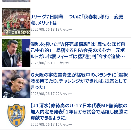
Ｊリーグ７日開幕 ついに「秋春制」移行 変更
点、メリットは
2026/08/06 18:18
サッカー
混乱を招いた“W杯売却構想”は「卑怯なほど自
己中心的」 暴落するFIFA会長の求心力 元ポ
ルトガル代表フィーゴは猛烈批判「今すぐ追放す
べきだ」
2026/08/06 18:00
サッカー
Ｇ大阪の宇佐美貴史が挑戦中のボランチに「選択
肢を持てたり、チャレンジができれば。提案として
言った」
2026/08/06 17:22
サッカー
【Ｊ１清水】修徳高のＵ-１７日本代表ＭＦ舘美駿の
加入内定を発表「１年目から試合で活躍し優勝に
貢献できるように」
2026/08/06 17:15
サッカー