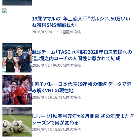
19歳ヤマルの“年上恋人♡”ガルシア、50万いい
ね獲得SNS爆跳ねか
2026/07/20 11:12
話題の投稿
競泳チーム「TASC」が挑む2028年ロス五輪への
道。堀之内コーチの人間性に惹かれて結成
2026/07/17 06:06
話題の投稿
【男子バレー日本代表】9連勝の価値 データで読
み解くVNLの現在地
2026/07/16 16:42
話題の投稿
【Jリーグ】秋春制元年が8月開幕 初の年度またぎ
シーズンで何が変わる
2026/07/15 15:55
話題の投稿