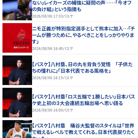
ない」レイカーズの補強に疑問の声……「今オフ
の負け組」という指摘も
2026/08/06 17:33
バスケ
ニモ正義が特別指定選手として熊本に加入…「チ
ームが勝つために、やるべきことをしっかりやりま
す」
2026/08/06 16:49
バスケ
【バスケ】八村塁、日の丸を背負う覚悟 「子供た
ちの憧れに」「日本代表である風格を」
2026/08/06 16:19
バスケ
【バスケ】八村塁「ロス五輪で１勝したい」日本バス
ケ史上初の３大会連続五輪出場へ思い語る
2026/08/06 16:00
バスケ
【バスケ】八村塁 桶谷大監督のスタイルは「世界
で戦えるレベルで教えてくれる。日本代表戻りたく