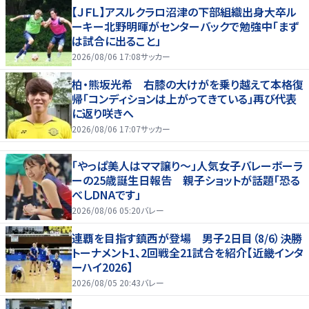
【ＪＦＬ】アスルクラロ沼津の下部組織出身大卒ル
ーキー北野明暉がセンターバックで勉強中「まず
は試合に出ること」
2026/08/06 17:08
サッカー
柏・熊坂光希 右膝の大けがを乗り越えて本格復
帰「コンディションは上がってきている」再び代表
に返り咲きへ
2026/08/06 17:07
サッカー
「やっぱ美人はママ譲り～」人気女子バレーボーラ
ーの25歳誕生日報告 親子ショットが話題「恐る
べしDNAです」
2026/08/06 05:20
バレー
連覇を目指す鎮西が登場 男子2日目（8/6）決勝
トーナメント1、2回戦全21試合を紹介【近畿インタ
ーハイ2026】
2026/08/05 20:43
バレー