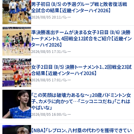
男子初日（8/5）の予選グループ戦と敗者復活戦
全試合の結果【近畿インターハイ2026】
2026/08/05 20:11
バレー
準決勝進出チームが決まる女子3日目（8/6）決勝
トーナメント3、4回戦全12試合をご紹介【近畿イン
ターハイ2026】
2026/08/05 17:31
バレー
女子2日目（8/5）決勝トーナメント1、2回戦全23試
合結果【近畿インターハイ2026】
2026/08/05 17:01
バレー
「この笑顔は破壊力あるな〜」20歳バドミントン女
子、カメラに向かって…「ニッコニコだね」「これは
やばいな」
2026/08/05 16:00
バレー
【NBA】「レブロン、八村塁の代わりを獲得できてい