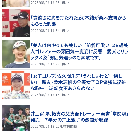
2026/08/06 16:35
ゴルフ
「貪欲さに胸を打たれた」河本結が桑木志帆から
もらった刺激
2026/08/06 16:34
ゴルフ
「美人は何やっても美しい」「前髪可愛い」２８歳美
人ゴルファーの雰囲気一変姿に反響 愛犬とリラ
ックス姿「雰囲気違うのも素敵です」
2026/08/06 16:23
ゴルフ
【女子ゴルフ】佐久間朱莉「うれしいけど…悔し
い」 親友・桑木志帆の全英女子ＯＰ優勝に複雑
な胸中 逆転女王あきらめない
2026/08/06 16:16
ゴルフ
井上尚弥、拓真の父真吾トレーナー著書「拳闘魂」
発売 ７年分の井上親子の激闘が収録
2026/08/06 18:20
相撲格闘技