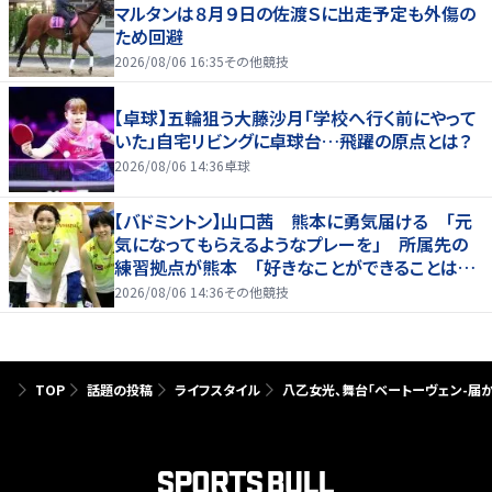
マルタンは８月９日の佐渡Ｓに出走予定も外傷の
ため回避
2026/08/06 16:35
その他競技
【卓球】五輪狙う大藤沙月「学校へ行く前にやって
いた」自宅リビングに卓球台…飛躍の原点とは？
2026/08/06 14:36
卓球
【バドミントン】山口茜 熊本に勇気届ける 「元
気になってもらえるようなプレーを」 所属先の
練習拠点が熊本 「好きなことができることは当
たり前じゃない」
2026/08/06 14:36
その他競技
TOP
話題の投稿
ライフスタイル
八乙女光、舞台「ベートーヴェン-届