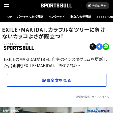
今日の予定
TOP
バーチャル高校野球
インターハイ
東京六大学野球
dodaSPO
（新しいタブ
EXILE・MAKIDAI、カラフルなツリーに負け
ないカッコよさが際立つ！
2024.12.19 17:40
EXILEのMAKIDAIが18日、自身のインスタグラムを更新し
た。【画像】EXILE・MAKIDAI、「PKCZ®︎は…
記事全文を見る
話題の投稿
ライフスタイル