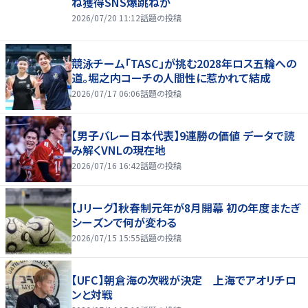
ね獲得SNS爆跳ねか
2026/07/20 11:12
話題の投稿
競泳チーム「TASC」が挑む2028年ロス五輪への
道。堀之内コーチの人間性に惹かれて結成
2026/07/17 06:06
話題の投稿
【男子バレー日本代表】9連勝の価値 データで読
み解くVNLの現在地
2026/07/16 16:42
話題の投稿
【Jリーグ】秋春制元年が8月開幕 初の年度またぎ
シーズンで何が変わる
2026/07/15 15:55
話題の投稿
【UFC】朝倉海の次戦が決定 上海でアオリチロ
ンと対戦