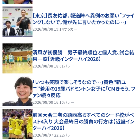
【東京】長友佑都、報道陣へ異例のお願い「フライ
ングしないで。俺が先に言いたかったのに…」
2026/08/08 19:14
サッカー
清風が初優勝 男子最終順位と個人賞、試合結
果一覧【近畿インターハイ2026】
2026/08/08 18:01
バレー
「いつも笑顔で楽しそうなので…」黄色“新ユ
ニ”着用の19歳バドミントン女子に「CMきそう」フ
ァン続々反応
2026/08/08 16:10
バレー
前回大会王者の鎮西高らすべてのシード校がベ
スト4入り 大会最終日の勝負の行方は【近畿イン
ターハイ2026】
2026/08/07 22:22
バレー