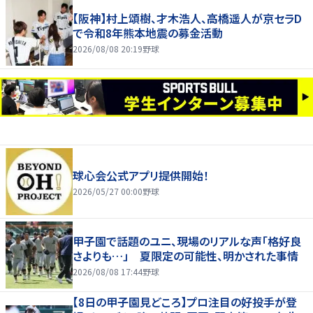
【阪神】村上頌樹、才木浩人、高橋遥人が京セラD
で令和8年熊本地震の募金活動
2026/08/08 20:19
野球
球心会公式アプリ提供開始！
2026/05/27 00:00
野球
甲子園で話題のユニ、現場のリアルな声「格好良
さよりも…」 夏限定の可能性、明かされた事情
2026/08/08 17:44
野球
【8日の甲子園見どころ】プロ注目の好投手が登