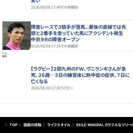
笑い
2026/08/08 17:48
その他競技
障害レースで３騎手が落馬...最後の直線では先
頭と２番手を走っていた馬にアクシデント発生
中京９Ｒの障害オープン
2026/08/08 17:26
その他競技
【ラグビー】２部九州のＦＷ、ヴニランギさんが急
死、２６歳…３日の練習後に熱中症の症状、７日に
亡くなる
2026/08/08 17:30
ラグビー
TOP
話題の投稿
ライフスタイル
EXILE・MAKIDAI、カラフルな