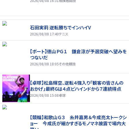
2026/08/08 16:31
相撲格闘技
石田実莉 逆転勝ちでインハイV
2026/08/08 17:40
テニス
【ボート】徳山ＰＧ１ 鎌倉涼が予選突破へ望みを
つないだ
2026/08/08 18:05
その他競技
【卓球】松島輝空、逆転４強入り「観客の皆さんの
おかげ」最終Gは４点ビハインドから７連続得点
2026/08/08 15:08
卓球
【競輪】和歌山Ｇ３ 糸井嘉男＆今成亮太トークシ
ョー 今成氏が細かすぎるモノマネ披露で場内大