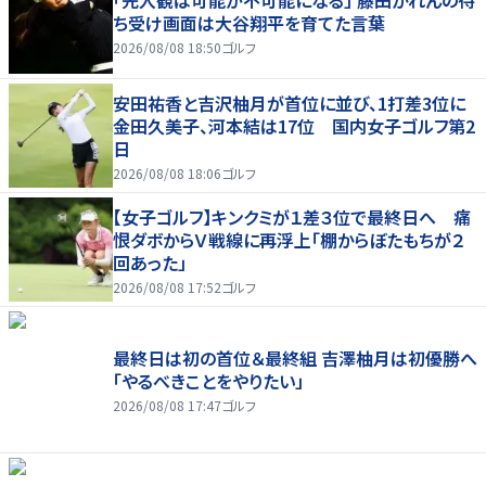
「先入観は可能が不可能になる」 藤田かれんの待
ち受け画面は大谷翔平を育てた言葉
2026/08/08 18:50
ゴルフ
安田祐香と吉沢柚月が首位に並び、1打差3位に
金田久美子、河本結は17位 国内女子ゴルフ第2
日
2026/08/08 18:06
ゴルフ
【女子ゴルフ】キンクミが１差３位で最終日へ 痛
恨ダボからＶ戦線に再浮上「棚からぼたもちが２
回あった」
2026/08/08 17:52
ゴルフ
最終日は初の首位＆最終組 吉澤柚月は初優勝へ
「やるべきことをやりたい」
2026/08/08 17:47
ゴルフ