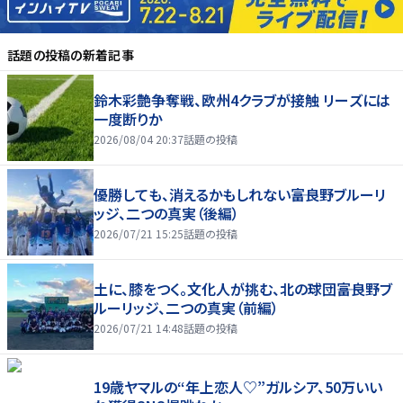
話題の投稿
の新着記事
鈴木彩艶争奪戦、欧州4クラブが接触 リーズには
一度断りか
2026/08/04 20:37
話題の投稿
優勝しても、消えるかもしれない――富良野ブルーリ
ッジ、二つの真実（後編）
2026/07/21 15:25
話題の投稿
土に、膝をつく。文化人が挑む、北の球団――富良野ブ
ルーリッジ、二つの真実（前編）
2026/07/21 14:48
話題の投稿
19歳ヤマルの“年上恋人♡”ガルシア、50万いい