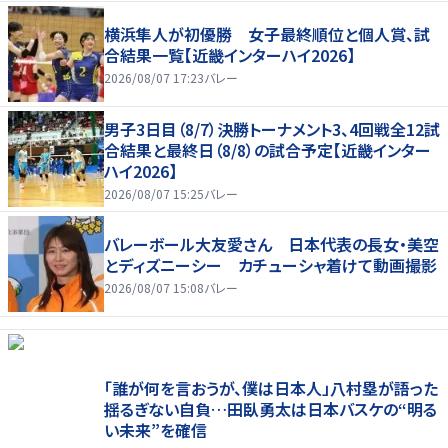
横浜隼人が初優勝 女子最終順位と個人賞、試
合結果一覧【近畿インターハイ2026】
2026/08/07 17:23
バレー
男子3日目（8/7）決勝トーナメント3、4回戦全12試
合結果と最終日（8/8）の試合予定【近畿インター
ハイ2026】
2026/08/07 15:25
バレー
バレーボール大友愛さん 日本代表の長女・美空
とディズニーシー カチューシャ着けて動画撮影
2026/08/07 15:08
バレー
「誰が何を言おうが、僕は日本人」八村塁が語った
揺るぎない自負…田臥勇太は日本バスケの“明る
い未来”を確信