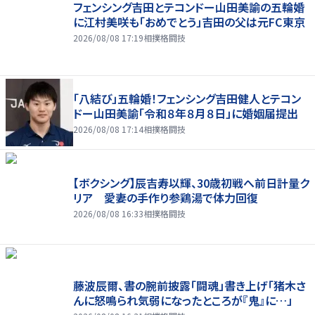
フェンシング吉田とテコンドー山田美諭の五輪婚
に江村美咲も「おめでとう」吉田の父は元FC東京
2026/08/08 17:19
相撲格闘技
「八結び」五輪婚！フェンシング吉田健人とテコン
ドー山田美諭「令和８年８月８日」に婚姻届提出
2026/08/08 17:14
相撲格闘技
【ボクシング】辰吉寿以輝、30歳初戦へ前日計量ク
リア 愛妻の手作り参鶏湯で体力回復
2026/08/08 16:33
相撲格闘技
藤波辰爾、書の腕前披露「闘魂」書き上げ「猪木さ
んに怒鳴られ気弱になったところが『鬼』に…」