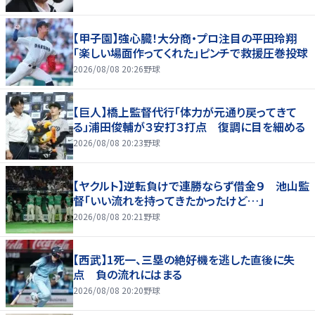
【甲子園】強心臓！大分商・プロ注目の平田玲翔
「楽しい場面作ってくれた」ピンチで救援圧巻投球
2026/08/08 20:26
野球
【巨人】橋上監督代行「体力が元通り戻ってきて
る」浦田俊輔が３安打３打点 復調に目を細める
2026/08/08 20:23
野球
【ヤクルト】逆転負けで連勝ならず借金９ 池山監
督「いい流れを持ってきたかったけど…」
2026/08/08 20:21
野球
【西武】1死一、三塁の絶好機を逃した直後に失
点 負の流れにはまる
2026/08/08 20:20
野球