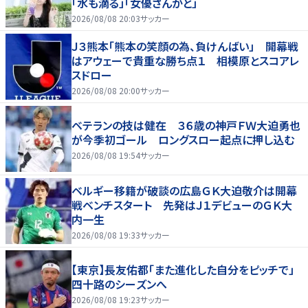
「水も滴る」「女優さんかと」
2026/08/08 20:03
サッカー
Ｊ３熊本「熊本の笑顔の為、負けんばい」 開幕戦
はアウェーで貴重な勝ち点１ 相模原とスコアレ
スドロー
2026/08/08 20:00
サッカー
ベテランの技は健在 ３６歳の神戸ＦＷ大迫勇也
が今季初ゴール ロングスロー起点に押し込む
2026/08/08 19:54
サッカー
ベルギー移籍が破談の広島ＧＫ大迫敬介は開幕
戦ベンチスタート 先発はＪ１デビューのＧＫ大
内一生
2026/08/08 19:33
サッカー
【東京】長友佑都「また進化した自分をピッチで」
四十路のシーズンへ
2026/08/08 19:23
サッカー