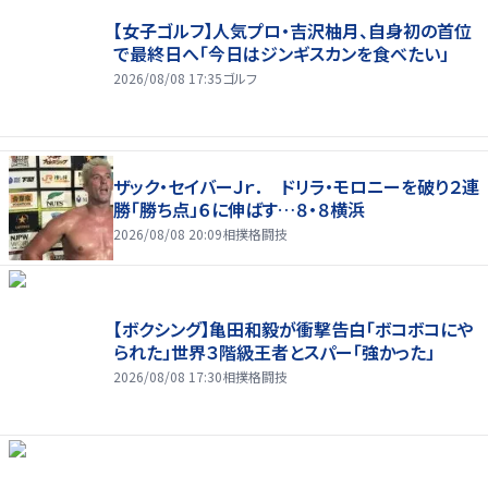
【女子ゴルフ】人気プロ・吉沢柚月、自身初の首位
で最終日へ「今日はジンギスカンを食べたい」
2026/08/08 17:35
ゴルフ
ザック・セイバーＪｒ． ドリラ・モロニーを破り２連
勝「勝ち点」６に伸ばす…８・８横浜
2026/08/08 20:09
相撲格闘技
【ボクシング】亀田和毅が衝撃告白「ボコボコにや
られた」世界３階級王者とスパー「強かった」
2026/08/08 17:30
相撲格闘技