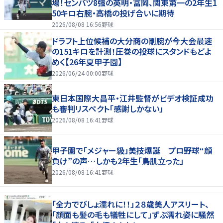
場！センバツ8強の英明・冨岡、関東第一の2年生1
50キロ右腕・高橋の投げ合いに期待
2026/08/08 16:56
野球
ドラフト上位候補の大分商の剛腕が今大会最速
の151キロを計測！圧巻の投球にスタンドもどよ
めく【26年夏甲子園】
2026/06/24 00:00
野球
東日本国際大昌平・江井監督がビデオ検証成功
も審判リスペクト「感謝しかない」
2026/08/08 16:41
野球
甲子園で「メジャー級」美技爆誕 プロ野球“顔
負け”の声…しかも2年生「鳥肌立った」
2026/08/08 16:41
野球
「全力でびしょ濡れに！！」２８歳美人アスリート、
「顔面も髪の毛も犠牲にして」ずぶ濡れ姿に騒然