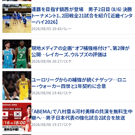
連覇を目指す鎮西が登場 男子2日目（8/6）決勝
トーナメント1、2回戦全21試合を紹介【近畿インタ
ーハイ2026】
2026/08/05 20:43
バレー
現地メディアの企画“オフ補強格付け”、第2弾が
公開…レイカーズ、ウルブズの評価は
2026/08/06 20:27
バスケ
ユーロリーグからの補強が続くナゲッツ…ロニ
ー・ウォーカー四世と1年契約に合意
2026/08/06 19:43
バスケ
『ABEMA』で八村塁＆河村勇輝の共演を無料生中
継へ…男子日本代表の強化試合2試合を放送
2026/08/06 19:37
バスケ