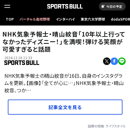
今日の予定
TOP
バーチャル高校野球
インターハイ
東京六大学野球
dodaSPO
（新しいタブ
NHK気象予報士・晴山紋音「10年以上行って
なかったディズニー！」を満喫！弾ける笑顔が
可愛すぎると話題
2024.12.16 11:33
NHK気象予報士の晴山紋音が16日、自身のインスタグラ
ムを更新。【画像】「全てが心に…」NHK気象予報士・晴山
紋音、つか…
記事全文を見る
話題の投稿
ライフスタイル