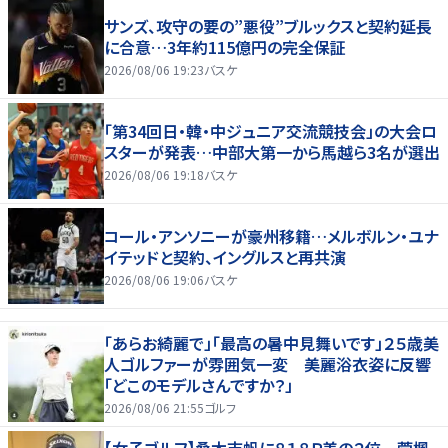
サンズ、攻守の要の”悪役”ブルックスと契約延長
に合意…3年約115億円の完全保証
2026/08/06 19:23
バスケ
「第34回日・韓・中ジュニア交流競技会」の大会ロ
スターが発表…中部大第一から馬越ら3名が選出
2026/08/06 19:18
バスケ
コール・アンソニーが豪州移籍…メルボルン・ユナ
イテッドと契約、イングルスと再共演
2026/08/06 19:06
バスケ
「あらお綺麗で」「最高の暑中見舞いです」２５歳美
人ゴルファーが雰囲気一変 美麗浴衣姿に反響
「どこのモデルさんですか？」
2026/08/06 21:55
ゴルフ