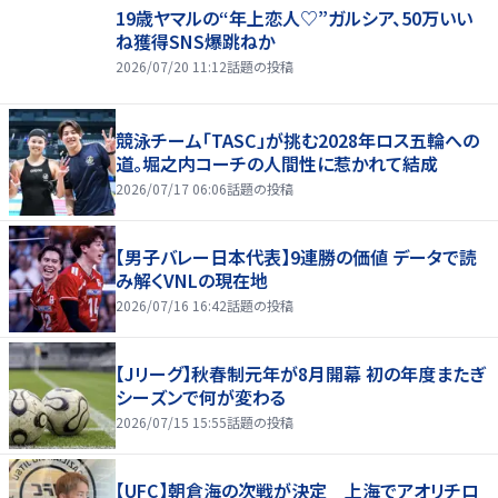
19歳ヤマルの“年上恋人♡”ガルシア、50万いい
ね獲得SNS爆跳ねか
2026/07/20 11:12
話題の投稿
競泳チーム「TASC」が挑む2028年ロス五輪への
道。堀之内コーチの人間性に惹かれて結成
2026/07/17 06:06
話題の投稿
【男子バレー日本代表】9連勝の価値 データで読
み解くVNLの現在地
2026/07/16 16:42
話題の投稿
【Jリーグ】秋春制元年が8月開幕 初の年度またぎ
シーズンで何が変わる
2026/07/15 15:55
話題の投稿
【UFC】朝倉海の次戦が決定 上海でアオリチロ