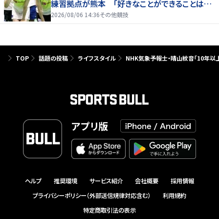
練習拠点が熊本 「好きなことができることは当
たり前じゃない」
2026/08/06 14:36
その他競技
TOP
話題の投稿
ライフスタイル
NHK気象予報士・晴山紋音「10年
アプリ版
ヘルプ
推奨環境
サービス紹介
会社概要
採用情報
プライバシーポリシー（外部送信規律対応含む）
利用規約
特定商取引法の表示