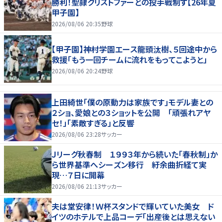
勝利！聖隷クリストファーとの投手戦制す【26年夏
甲子園】
2026/08/06 20:35
野球
【甲子園】神村学園エース龍頭汰樹、５回途中から
救援「もう一回チームに流れをもってこようと」
2026/08/06 20:24
野球
上田綺世「僕の原動力は家族です」モデル妻との
２ショ、愛娘との３ショットを公開 「頑張れアヤ
セ！」「素敵すぎる」と反響
2026/08/06 23:28
サッカー
Ｊリーグ秋春制 １９９３年から続いた「春秋制」か
ら世界基準へシーズン移行 紆余曲折経て実
現…７日に開幕
2026/08/06 21:13
サッカー
夫は堂安律！Ｗ杯スタンドで輝いていた美女 ド
イツのホテルで上品コーデ「出産後とは思えない