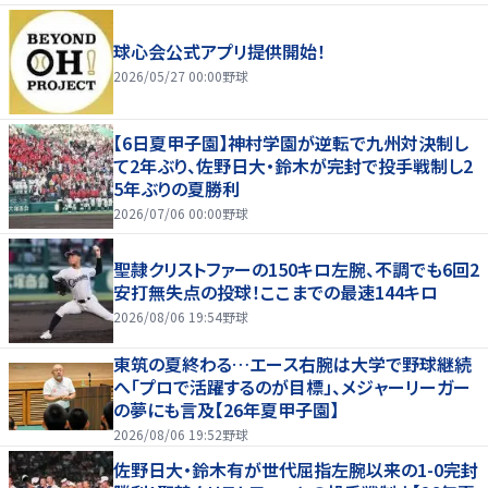
球心会公式アプリ提供開始！
2026/05/27 00:00
野球
【6日夏甲子園】神村学園が逆転で九州対決制し
て2年ぶり、佐野日大・鈴木が完封で投手戦制し2
5年ぶりの夏勝利
2026/07/06 00:00
野球
聖隷クリストファーの150キロ左腕、不調でも6回2
安打無失点の投球！ここまでの最速144キロ
2026/08/06 19:54
野球
東筑の夏終わる…エース右腕は大学で野球継続
へ「プロで活躍するのが目標」、メジャーリーガー
の夢にも言及【26年夏甲子園】
2026/08/06 19:52
野球
佐野日大・鈴木有が世代屈指左腕以来の1-0完封