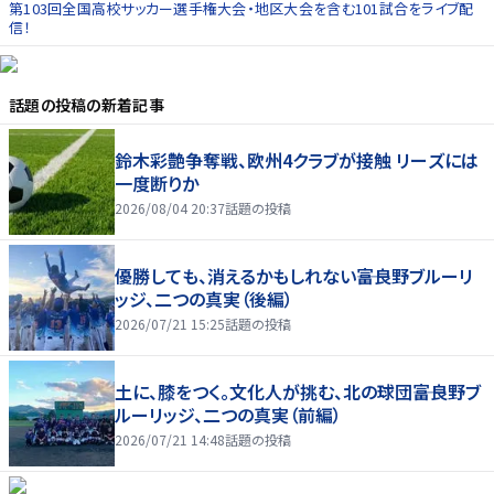
第103回全国高校サッカー選手権大会・地区大会を含む101試合をライブ配
信！
話題の投稿
の新着記事
鈴木彩艶争奪戦、欧州4クラブが接触 リーズには
一度断りか
2026/08/04 20:37
話題の投稿
優勝しても、消えるかもしれない――富良野ブルーリ
ッジ、二つの真実（後編）
2026/07/21 15:25
話題の投稿
土に、膝をつく。文化人が挑む、北の球団――富良野ブ
ルーリッジ、二つの真実（前編）
2026/07/21 14:48
話題の投稿