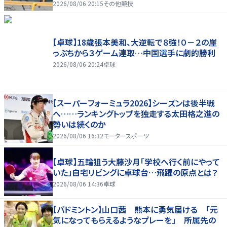
2026/08/06 20:15
その他競技
【卓球】18歳張本美和、大逆転で８強！０－２の崖
っぷちから３ゲーム連取…中国選手に劇的勝利
2026/08/06 20:24
卓球
【スーパーフォーミュラ2026】シーズンは後半戦
へ……ランキングトップを独走する太田格之進の
勢いは続くのか
2026/08/06 16:32
モータースポーツ
【卓球】五輪狙う大藤沙月「学校へ行く前にやって
いた」自宅リビングに卓球台…飛躍の原点とは？
2026/08/06 14:36
卓球
【バドミントン】山口茜 熊本に勇気届ける 「元
気になってもらえるようなプレーを」 所属先の