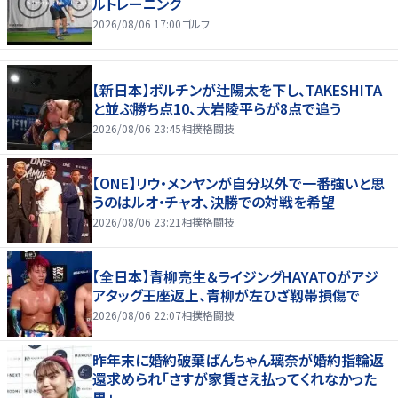
ルトレーニング
2026/08/06 17:00
ゴルフ
【新日本】ボルチンが辻陽太を下し、TAKESHITA
と並ぶ勝ち点10、大岩陵平らが8点で追う
2026/08/06 23:45
相撲格闘技
【ONE】リウ・メンヤンが自分以外で一番強いと思
うのはルオ・チャオ、決勝での対戦を希望
2026/08/06 23:21
相撲格闘技
【全日本】青柳亮生＆ライジングHAYATOがアジ
アタッグ王座返上、青柳が左ひざ靱帯損傷で
2026/08/06 22:07
相撲格闘技
昨年末に婚約破棄ぱんちゃん璃奈が婚約指輪返
還求められ「さすが家賃さえ払ってくれなかった
男」