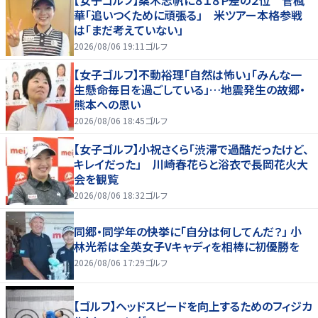
【女子ゴルフ】桑木志帆に８１８Ｐ差の２位 菅楓
華「追いつくために頑張る」 米ツアー本格参戦
は「まだ考えていない」
2026/08/06 19:11
ゴルフ
【女子ゴルフ】不動裕理「自然は怖い」「みんな一
生懸命毎日を過ごしている」…地震発生の故郷・
熊本への思い
2026/08/06 18:45
ゴルフ
【女子ゴルフ】小祝さくら「渋滞で過酷だったけど、
キレイだった」 川崎春花らと浴衣で長岡花火大
会を観覧
2026/08/06 18:32
ゴルフ
同郷・同学年の快挙に「自分は何してんだ？」 小
林光希は全英女子Vキャディを相棒に初優勝を
2026/08/06 17:29
ゴルフ
【ゴルフ】ヘッドスピードを向上するためのフィジカ