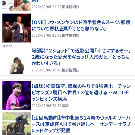
2026/08/06 21:29
相撲格闘技
【ONE】リウ・メンヤンのド派手髪色＆スーツ、態度
について野杁正明「何とも思わない」
2026/08/06 21:03
相撲格闘技
阿部詩“２ショット”で近影公開「幸せにするぞ〜」
２歳になった愛犬をギュッ！「人形かと」「どっちも
かわいすぎる」
2026/08/06 20:40
相撲格闘技
【卓球】松島輝空、驚異の粘りで８強進出 チャン
ピオンズ２勝目へ世界１３位を退ける…ＷＴＴチ
ャンピオンズ横浜
2026/08/06 20:35
卓球
【注目馬動向】府中牝馬Ｓ１４着のヴァルキリーバ
ースは京成杯ＡＨで巻き返しへ サンデーサラブ
レッドクラブが発表