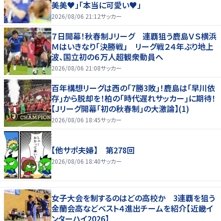
美美♥」「本当に可愛い♥」
2026/08/06 21:12
サッカー
７日開幕！秋春制Ｊリーグ 連覇狙う鹿島ＶＳ横浜
Ｍはいきなり「決勝戦」 リーグ戦２４年ぶり地上
波、国立初の６万人超観衆動員へ
2026/08/06 21:08
サッカー
百年構想リーグは西の｢7勝3敗｣！鹿島は｢早川依
存｣から脱却を！柏の｢時代遅れサッカー｣に期待！
【Jリーグ開幕｢初の秋春制｣の大激論】(1)
2026/08/06 18:45
サッカー
【他サポ夫婦】 第278回
2026/08/06 18:40
サッカー
女子大会を制するのはどの高校か 3連覇を狙う
金蘭会高などベスト４進出チームを紹介【近畿イ
ンターハイ2026】