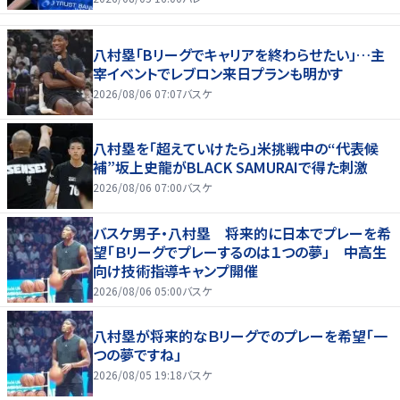
八村塁「Bリーグでキャリアを終わらせたい」…主
宰イベントでレブロン来日プランも明かす
2026/08/06 07:07
バスケ
八村塁を「超えていけたら」米挑戦中の“代表候
補”坂上史龍がBLACK SAMURAIで得た刺激
2026/08/06 07:00
バスケ
バスケ男子・八村塁 将来的に日本でプレーを希
望「Ｂリーグでプレーするのは１つの夢」 中高生
向け技術指導キャンプ開催
2026/08/06 05:00
バスケ
八村塁が将来的なＢリーグでのプレーを希望「一
つの夢ですね」
2026/08/05 19:18
バスケ