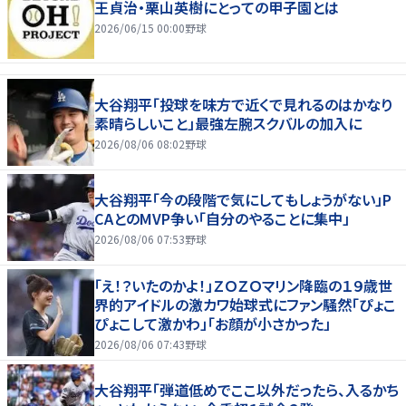
王貞治・栗山英樹にとっての甲子園とは
2026/06/15 00:00
野球
大谷翔平「投球を味方で近くで見れるのはかなり
素晴らしいこと」最強左腕スクバルの加入に
2026/08/06 08:02
野球
大谷翔平「今の段階で気にしてもしょうがない」P
CAとのMVP争い「自分のやることに集中」
2026/08/06 07:53
野球
「え！？いたのかよ！」ＺＯＺＯマリン降臨の１９歳世
界的アイドルの激カワ始球式にファン騒然「ぴょこ
ぴょこして激かわ」「お顔が小さかった」
2026/08/06 07:43
野球
大谷翔平「弾道低めでここ以外だったら、入るかち