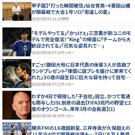
甲子園】「打った瞬間確信」仙台育英・４番田山纏
が開幕戦で大会１号ソロ「恩返しの夏」
2026/08/05 21:21
野球
｢モデルやってる｣｢かっけぇ｣三笘薫が新ユニのモ
デルで完全復活！“King”の帰還に｢チームから大
歓迎されてる｣｢元気な姿見れて…｣
2026/08/06 07:15
サッカー
すごっ！鎌田大地に日本代表の後輩３人が高級ブ
ランドプレゼント「律儀に誕プレを届けに家来てく
れた」３０歳の誕生日に巨大な袋を持って自宅訪
問
2026/08/06 07:12
サッカー
わずか4日で頓挫した｢子会社｣設立、かつて電通
も関与したISL倒産の過去【FIFA3兆円の野望と2
度のオウンゴール、来年3月の会長選】(1)
2026/08/06 06:35
サッカー
横浜ＦＭの１６歳超新星、三井寺眞が久保超えの
Ｊ１年少４位で開幕戦出場も…７日に６万人動員