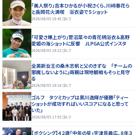
「美人祭り」吉本ひかるが小祝さくら、川﨑春花ら
と長岡花火満喫 浴衣姿で５ショット
2026/08/05 18:45
ゴルフ
「可愛さ爆上がり」菅沼菜々の青花柄浴衣＆髙野
愛姫の海ショットに反響 JLPGA公式インスタ
2026/08/05 18:22
ゴルフ
全英新女王の桑木志帆と父のきずな 「チームの
邪魔しないように」両親は現地観戦もそっと見守
る
2026/08/05 18:16
ゴルフ
ゴルフ タツミカップは黒川逸輝が優勝「ティー
ショットが成功すればいいスコアになると思って
いた」
2026/08/05 17:55
ゴルフ
【ボクシング】４２歳「中年の星」宇津見義広、８年３