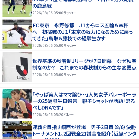
の鹿島戦
2026/08/06 05:00
サッカー
ＦＣ東京 永野修都 Ｊ１からロス五輪＆Ｗ杯
へ 初挑戦のＪ１「東京の戦力になるために戻っ
てきた」鳥取＆藤枝での経験生かす
2026/08/06 05:00
サッカー
世界基準の秋春制Ｊリーグが７日開幕 なぜ秋春
制なのか？ これまでの春秋制からの主な変更点
2026/08/06 05:00
サッカー
「やっぱ美人はママ譲り～」人気女子バレーボーラ
ーの25歳誕生日報告 親子ショットが話題「恐る
べしDNAです」
2026/08/06 05:20
バレー
連覇を目指す鎮西が登場 男子2日目（8/6）決勝
トーナメント1、2回戦全21試合を紹介【近畿インタ