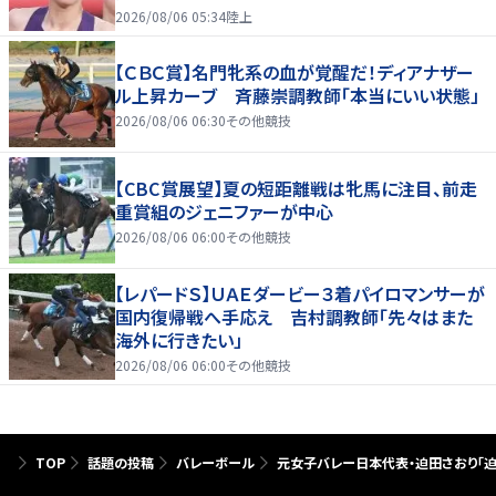
2026/08/06 05:34
陸上
【ＣＢＣ賞】名門牝系の血が覚醒だ！ディアナザー
ル上昇カーブ 斉藤崇調教師「本当にいい状態」
2026/08/06 06:30
その他競技
【CBC賞展望】夏の短距離戦は牝馬に注目、前走
重賞組のジェニファーが中心
2026/08/06 06:00
その他競技
【レパードＳ】ＵＡＥダービー３着パイロマンサーが
国内復帰戦へ手応え 吉村調教師「先々はまた
海外に行きたい」
2026/08/06 06:00
その他競技
TOP
話題の投稿
バレーボール
元女子バレー日本代表・迫田さおり「迫