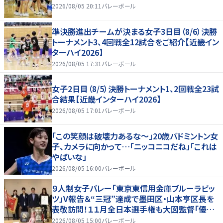
2026/08/05 20:11
バレーボール
準決勝進出チームが決まる女子3日目（8/6）決勝
トーナメント3、4回戦全12試合をご紹介【近畿イン
ターハイ2026】
2026/08/05 17:31
バレーボール
女子2日目（8/5）決勝トーナメント1、2回戦全23試
合結果【近畿インターハイ2026】
2026/08/05 17:01
バレーボール
「この笑顔は破壊力あるな〜」20歳バドミントン女
子、カメラに向かって…「ニッコニコだね」「これは
やばいな」
2026/08/05 16:00
バレーボール
９人制女子バレー「東京東信用金庫ブルーラビッ
ツ」V報告＆“三冠”達成で墨田区・山本亨区長を
表敬訪問！１１月全日本選手権も大図監督「優勝
を目指していきたい」
2026/08/05 15:00
バレーボール