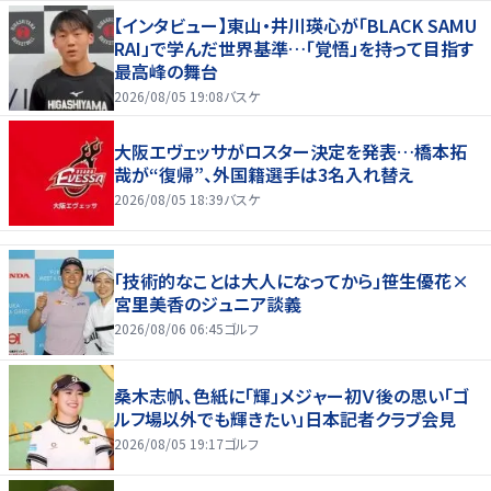
【インタビュー】東山・井川瑛心が「BLACK SAMU
RAI」で学んだ世界基準…「覚悟」を持って目指す
最高峰の舞台
2026/08/05 19:08
バスケ
大阪エヴェッサがロスター決定を発表…橋本拓
哉が“復帰”、外国籍選手は3名入れ替え
2026/08/05 18:39
バスケ
「技術的なことは大人になってから」笹生優花×
宮里美香のジュニア談義
2026/08/06 06:45
ゴルフ
桑木志帆、色紙に「輝」メジャー初Ｖ後の思い「ゴ
ルフ場以外でも輝きたい」日本記者クラブ会見
2026/08/05 19:17
ゴルフ