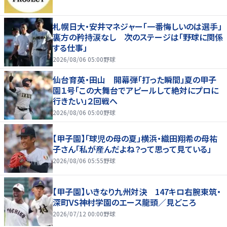
札幌日大・安井マネジャー「一番悔しいのは選手」
裏方の矜持涙なし 次のステージは「野球に関係
する仕事」
2026/08/06 05:00
野球
仙台育英・田山 開幕弾「打った瞬間」夏の甲子
園１号「この大舞台でアピールして絶対にプロに
行きたい」２回戦へ
2026/08/06 05:00
野球
【甲子園】「球児の母の夏」横浜・織田翔希の母祐
子さん「私が産んだよね？って思って見ている」
2026/08/06 05:55
野球
【甲子園】いきなり九州対決 147キロ右腕東筑・
深町VS神村学園のエース龍頭／見どころ
2026/07/12 00:00
野球