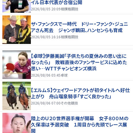
イル日本代表が合宿公開
2026/08/05 20:09
相撲格闘技
ザ・ファンクスで一時代 ドリー・ファンク・ジュニ
アさん死去 ジャンボ鶴田、ハンセンらも育成
2026/08/05 16:16
相撲格闘技
【卓球】伊藤美誠「子供たちの夏休みの思い出に
なったら」 敗戦直後のファンサービスに込めた
思い…ＷＴＴチャンピオンズ横浜
2026/08/06 05:45
卓球
【エルムＳ】ウェイワードアクトが初タイトルへ好仕
上がり 舟山瑠泉騎手「すごく良かった」
2026/08/06 07:00
その他競技
陸上のＵ２０世界選手権が開幕 女子８００Ｍの
久保凛は予選突破 １周目から先頭でレース展
開