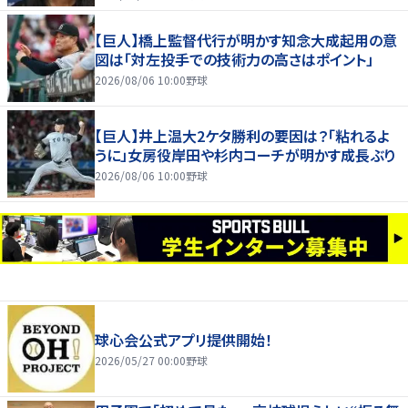
【巨人】橋上監督代行が明かす知念大成起用の意
図は「対左投手での技術力の高さはポイント」
2026/08/06 10:00
野球
【巨人】井上温大2ケタ勝利の要因は？「粘れるよ
うに」女房役岸田や杉内コーチが明かす成長ぶり
2026/08/06 10:00
野球
球心会公式アプリ提供開始！
2026/05/27 00:00
野球