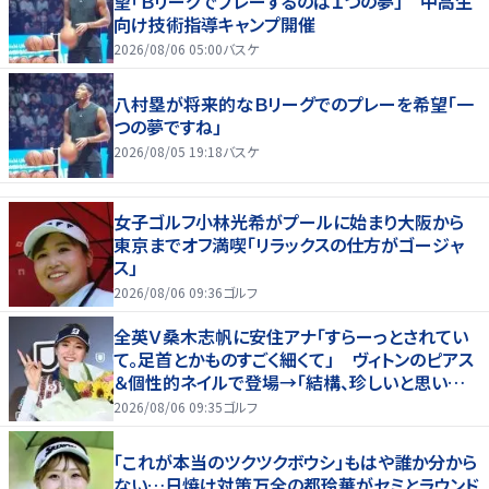
望「Ｂリーグでプレーするのは１つの夢」 中高生
向け技術指導キャンプ開催
2026/08/06 05:00
バスケ
八村塁が将来的なＢリーグでのプレーを希望「一
つの夢ですね」
2026/08/05 19:18
バスケ
女子ゴルフ小林光希がプールに始まり大阪から
東京までオフ満喫「リラックスの仕方がゴージャ
ス」
2026/08/06 09:36
ゴルフ
全英Ｖ桑木志帆に安住アナ「すらーっとされてい
て。足首とかものすごく細くて」 ヴィトンのピアス
＆個性的ネイルで登場→「結構、珍しいと思いま
す」
2026/08/06 09:35
ゴルフ
「これが本当のツクツクボウシ」もはや誰か分から
ない…日焼け対策万全の都玲華がセミとラウンド