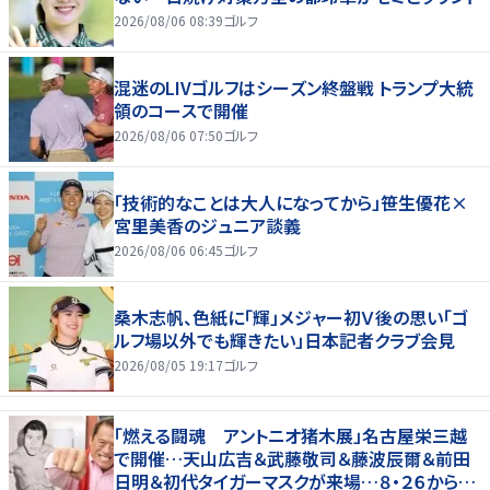
2026/08/06 08:39
ゴルフ
混迷のLIVゴルフはシーズン終盤戦 トランプ大統
領のコースで開催
2026/08/06 07:50
ゴルフ
「技術的なことは大人になってから」笹生優花×
宮里美香のジュニア談義
2026/08/06 06:45
ゴルフ
桑木志帆、色紙に「輝」メジャー初Ｖ後の思い「ゴ
ルフ場以外でも輝きたい」日本記者クラブ会見
2026/08/05 19:17
ゴルフ
「燃える闘魂 アントニオ猪木展」名古屋栄三越
で開催…天山広吉＆武藤敬司＆藤波辰爾＆前田
日明＆初代タイガーマスクが来場…８・２６から９・