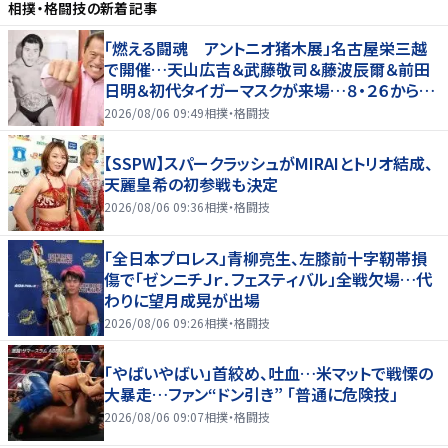
相撲・格闘技
の新着記事
「燃える闘魂 アントニオ猪木展」名古屋栄三越
で開催…天山広吉＆武藤敬司＆藤波辰爾＆前田
日明＆初代タイガーマスクが来場…８・２６から９・
７まで
2026/08/06 09:49
相撲・格闘技
【SSPW】スパークラッシュがMIRAIとトリオ結成、
天麗皇希の初参戦も決定
2026/08/06 09:36
相撲・格闘技
「全日本プロレス」青柳亮生、左膝前十字靭帯損
傷で「ゼンニチＪｒ．フェスティバル」全戦欠場…代
わりに望月成晃が出場
2026/08/06 09:26
相撲・格闘技
「やばいやばい」首絞め、吐血…米マットで戦慄の
大暴走…ファン“ドン引き” 「普通に危険技」
2026/08/06 09:07
相撲・格闘技