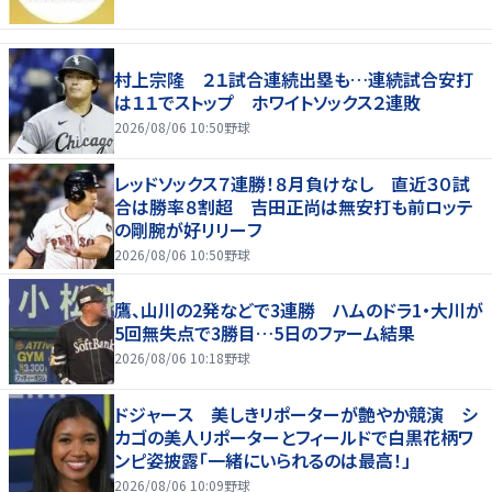
村上宗隆 ２１試合連続出塁も…連続試合安打
は１１でストップ ホワイトソックス２連敗
2026/08/06 10:50
野球
レッドソックス７連勝！８月負けなし 直近３０試
合は勝率８割超 吉田正尚は無安打も前ロッテ
の剛腕が好リリーフ
2026/08/06 10:50
野球
鷹、山川の2発などで3連勝 ハムのドラ1・大川が
5回無失点で3勝目…5日のファーム結果
2026/08/06 10:18
野球
ドジャース 美しきリポーターが艶やか競演 シ
カゴの美人リポーターとフィールドで白黒花柄ワ
ンピ姿披露「一緒にいられるのは最高！」
2026/08/06 10:09
野球