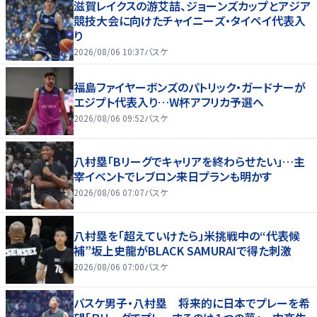
滋賀レイクスの游艾喆、ジョーンズカップとアジア
競技大会に向けたチャイニーズ・タイペイ代表入
り
2026/08/06 10:37
バスケ
福島ファイヤーボンズのパトリック・ガードナーが
エジプト代表入り…W杯アフリカ予選へ
2026/08/06 09:52
バスケ
八村塁「Bリーグでキャリアを終わらせたい」…主
宰イベントでレブロン来日プランも明かす
2026/08/06 07:07
バスケ
八村塁を「超えていけたら」米挑戦中の“代表候
補”坂上史龍がBLACK SAMURAIで得た刺激
2026/08/06 07:00
バスケ
バスケ男子・八村塁 将来的に日本でプレーを希