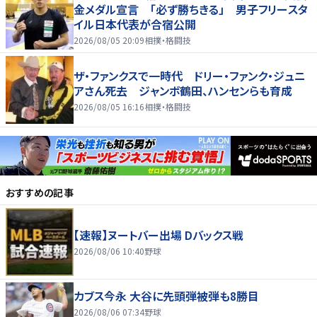
金メダル宣言 「必ず勝ちきる」 男子フリースタ
イル日本代表が合宿公開
2026/08/05 20:09
相撲・格闘技
ザ・ファンクスで一時代 ドリー・ファンク・ジュニ
アさん死去 ジャンボ鶴田、ハンセンらも育成
2026/08/05 16:16
相撲・格闘技
おすすめの記事
【速報】ヌートバー出場 Dバックス戦
2026/08/06 10:40
野球
カブス今永 大谷に先頭弾被弾も8勝目
2026/08/06 07:34
野球