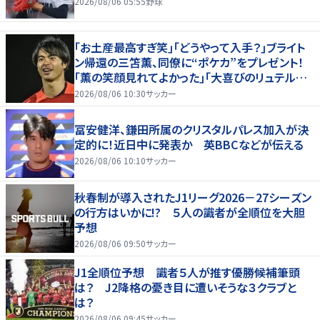
2026/08/06 05:55
野球
｢お土産最高すぎ笑｣｢どうやって入手？｣ブライト
ン帰還の三笘薫、同僚に“ポケカ”をプレゼント！
｢薫の笑顔見れてよかった｣｢大喜びのリュテル可
愛すぎ｣
2026/08/06 10:30
サッカー
冨安健洋、鎌田所属のクリスタルパレス加入が決
定的に！近日中に発表か 英BBCなどが伝える
2026/08/06 10:10
サッカー
秋春制が導入されたJ1リーグ2026－27シーズン
の行方はいかに!? ５人の識者が全順位を大胆
予想
2026/08/06 09:50
サッカー
J1全順位予想 識者５人が推す優勝候補筆頭
は？ J2降格の憂き目に遭いそうな３クラブと
は？
2026/08/06 09:45
サッカー