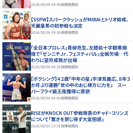
７まで
2026/08/06 09:49
相撲格闘技
【SSPW】スパークラッシュがMIRAIとトリオ結成、
天麗皇希の初参戦も決定
2026/08/06 09:36
相撲格闘技
「全日本プロレス」青柳亮生、左膝前十字靭帯損
傷で「ゼンニチＪｒ．フェスティバル」全戦欠場…代
わりに望月成晃が出場
2026/08/06 09:26
相撲格闘技
【ボクシング】４２歳「中年の星」宇津見義広、８年３
か月ぶり連勝「世の中のおじ様方に力を」 スー
パーフライ級王座獲得に意欲
2026/08/06 06:00
相撲格闘技
RISEがKNOCK OUT参戦発表のチャド・コリンズ
について「驚きを禁じ得ず大変困惑」
2026/08/05 23:16
相撲格闘技