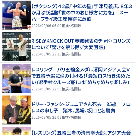
【ボクシング】４２歳「中年の星」宇津見義広、８年３
か月ぶり連勝「世の中のおじ様方に力を」 スー
パーフライ級王座獲得に意欲
2026/08/06 06:00
相撲・格闘技
RISEがKNOCK OUT参戦発表のチャド・コリンズ
について「驚きを禁じ得ず大変困惑」
2026/08/05 23:16
相撲・格闘技
レスリング パリ五輪金メダル清岡アジア大会Ｖ
で五輪予選に弾み付ける！「最短ロス行き決めた
い」選手村クルーズ船には「めちゃめちゃ楽しみ」
2026/08/05 22:50
相撲・格闘技
ドリー・ファンク・ジュニアさん死去 85歳 プロ
レスの申し子 猪木、馬場、坂口と名勝負
2026/08/05 21:09
相撲・格闘技
【レスリング】五輪王者の清岡幸大郎、アジア大会