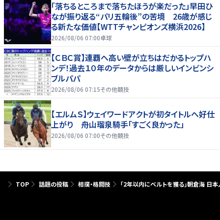
「落ちるところまで落ちたほうが楽だった」早田ひ
なが振り返る“パリ五輪後”の苦境 26歳が感じ
る新たな価値【WTTチャンピオンズ横浜2026】
2026/08/06 07:00
卓球
【ＣＢＣ賞】連覇へ高い壁が立ちはだかるトップハ
ンデ！過去１０年のデータからは厳しいインビンシ
ブルパパ
2026/08/06 07:15
その他競技
【エルムＳ】ウェイワードアクトが初タイトルへ好仕
上がり 舟山瑠泉騎手「すごく良かった」
2026/08/06 07:00
その他競技
TOP
話題の投稿
相撲・格闘技
「2年以内にベルトを獲る」朝倉海 日