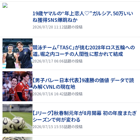
19歳ヤマルの“年上恋人♡”ガルシア、50万いい
ね獲得SNS爆跳ねか
2026/07/20 11:12
話題の投稿
競泳チーム「TASC」が挑む2028年ロス五輪への
道。堀之内コーチの人間性に惹かれて結成
2026/07/17 06:06
話題の投稿
【男子バレー日本代表】9連勝の価値 データで読
み解くVNLの現在地
2026/07/16 16:42
話題の投稿
【Jリーグ】秋春制元年が8月開幕 初の年度またぎ
シーズンで何が変わる
2026/07/15 15:55
話題の投稿