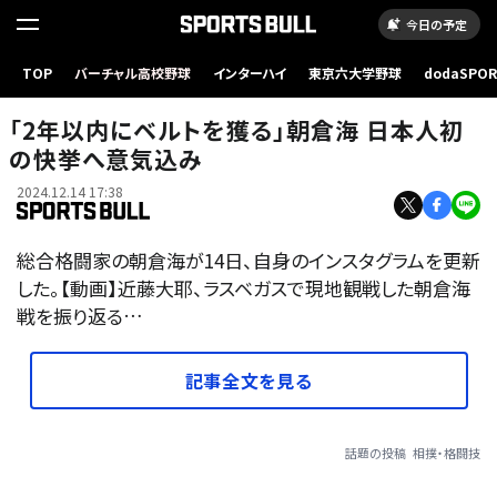
今日の予定
TOP
バーチャル高校野球
インターハイ
東京六大学野球
dodaSPO
（新しいタブ
「2年以内にベルトを獲る」朝倉海 日本人初
の快挙へ意気込み
2024.12.14 17:38
総合格闘家の朝倉海が14日、自身のインスタグラムを更新
した。【動画】近藤大耶、ラスベガスで現地観戦した朝倉海
戦を振り返る…
記事全文を見る
話題の投稿
相撲・格闘技