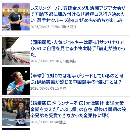
レスリング パリ五輪金メダル清岡アジア大会Ｖ
で五輪予選に弾み付ける！「最短ロス行き決めた
い」選手村クルーズ船には「めちゃめちゃ楽しみ」
2026/08/05 22:50
相撲格闘技
【園田競馬・人気ジョッキーは語る】サンリナリア
（８Ｒ）に自信を見せる小牧太騎手「前走が強かっ
た」
2026/08/06 09:30
その他競技
【卓球】「１対０では相手がリードしているのと同
じ」伊藤美誠が感じる中国選手の“強さ”とは？
2026/08/06 08:15
卓球
【箱根駅伝 名ランナー列伝】大津顕杜 東洋大黄
金期を支えた「いぶし銀」の存在 最後は同期の設
楽兄弟も受賞できなかった金栗杯に輝く
2026/08/06 06:40
陸上