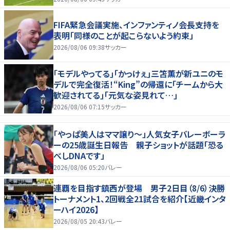
FIFA緊急会議実施、インファンティノ会長支持を
表明「同様のことが起こらないよう約束」
2026/08/06 09:38
サッカー
｢モデルやってる｣｢かっけぇ｣三笘薫が新ユニのモ
デルで完全復活！“King”の帰還に｢チームから大
歓迎されてる｣｢元気な姿見れて…｣
2026/08/06 07:15
サッカー
「やっぱ美人はママ譲り～」人気女子バレーボーラ
ーの25歳誕生日報告 親子ショットが話題「恐る
べしDNAです」
2026/08/06 05:20
バレー
連覇を目指す鎮西が登場 男子2日目（8/6）決勝
トーナメント1、2回戦全21試合を紹介【近畿インタ
ーハイ2026】
2026/08/05 20:43
バレー