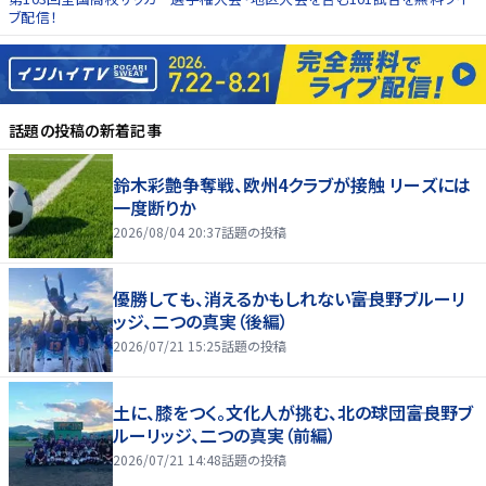
ブ配信！
話題の投稿
の新着記事
鈴木彩艶争奪戦、欧州4クラブが接触 リーズには
一度断りか
2026/08/04 20:37
話題の投稿
優勝しても、消えるかもしれない――富良野ブルーリ
ッジ、二つの真実（後編）
2026/07/21 15:25
話題の投稿
土に、膝をつく。文化人が挑む、北の球団――富良野ブ
ルーリッジ、二つの真実（前編）
2026/07/21 14:48
話題の投稿