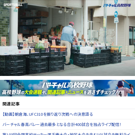
関連記事
【動画】朝倉海、UFC310を振り返り次戦への決意語る
バーチャル春高バレー過去最多となる合計400試合を独占ライブ配信！
第103回全国高校サッカー選手権大会・地区大会を含む101試合を無料ライ