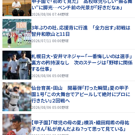
甲子園で「初めて見た」 高校球児らしい“振る舞
い”に脚光…ベンチ前の光景が「好きだなぁ」
2026/08/06 07:44
野球
3年ぶりの社、応援背に行進 「全力出す」初戦は
智弁和歌山と11日
2026/07/11 00:00
野球
札幌日大・安井マネジャー「一番悔しいのは選手」
裏方の矜持涙なし 次のステージは「野球に関係
する仕事」
2026/08/06 05:00
野球
仙台育英・田山 開幕弾「打った瞬間」夏の甲子
園１号「この大舞台でアピールして絶対にプロに
行きたい」２回戦へ
2026/08/06 05:00
野球
【甲子園】「球児の母の夏」横浜・織田翔希の母祐
子さん「私が産んだよね？って思って見ている」