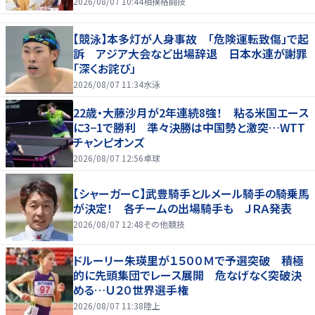
2026/08/07 10:44
相撲格闘技
【競泳】本多灯が人身事故 「危険運転致傷」で起
訴 アジア大会など出場辞退 日本水連が謝罪
「深くお詫び」
2026/08/07 11:34
水泳
22歳・大藤沙月が2年連続8強！ 粘る米国エース
に3−1で勝利 準々決勝は中国勢と激突…WTT
チャンピオンズ
2026/08/07 12:56
卓球
【シャーガーＣ】武豊騎手とルメール騎手の騎乗馬
が決定！ 各チームの出場騎手も ＪＲＡ発表
2026/08/07 12:48
その他競技
ドルーリー朱瑛里が１５００Ｍで予選突破 積極
的に先頭集団でレース展開 危なげなく突破決
める…Ｕ２０世界選手権
2026/08/07 11:38
陸上