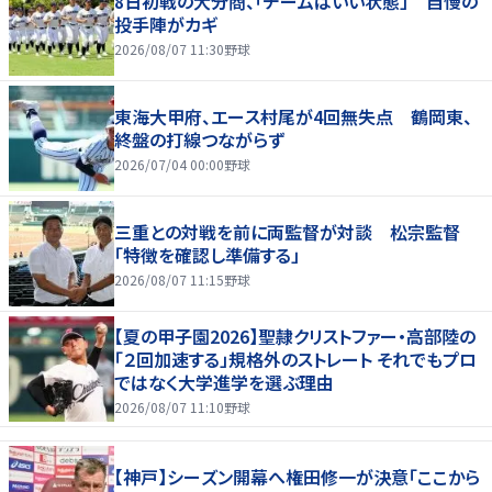
8日初戦の大分商、「チームはいい状態」 自慢の
投手陣がカギ
2026/08/07 11:30
野球
東海大甲府、エース村尾が4回無失点 鶴岡東、
終盤の打線つながらず
2026/07/04 00:00
野球
三重との対戦を前に両監督が対談 松宗監督
「特徴を確認し準備する」
2026/08/07 11:15
野球
【夏の甲子園2026】聖隷クリストファー・高部陸の
「２回加速する」規格外のストレート それでもプロ
ではなく大学進学を選ぶ理由
2026/08/07 11:10
野球
【神戸】シーズン開幕へ権田修一が決意「ここから