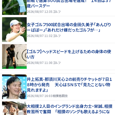
前戦で通算５００試合出場を達成！ １４日は３７
歳バースデー
2026/08/07 12:35
ゴルフ
女子ゴルフ500試合出場の金田久美子「あんびり
ーばぼー」「あれだけ嫌だったゴルフが…」
2026/08/07 11:32
ゴルフ
【ゴルフ】ヘッドスピードを上げるための身体の使
い方
2026/08/07 11:30
ゴルフ
井上拓真-那須川天心２の前売りチケットが７日１
８時から発売 天心はＳＮＳで「見たことない物
見れますよ」
2026/08/07 16:03
相撲格闘技
大相撲２人目のイングランド出身力士・栄誠、相撲
教習所で奮闘 「相撲のソングも歌えるようにな