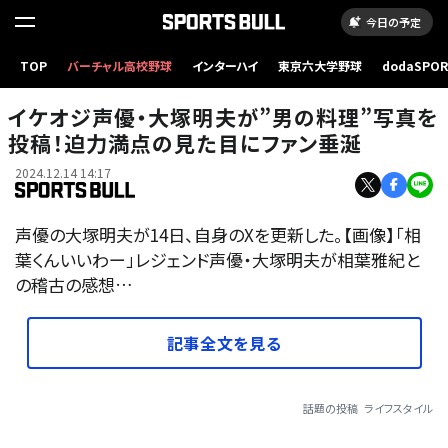
今日の予定
TOP
バーチャル高校野球
インターハイ
東京六大学野球
dodaSPO
（新しいタブ
イケオジ声優・大塚明夫が”男の料理”写真を
投稿！迫力満点の見た目にファン垂涎
2024.12.14 14:17
声優の大塚明夫が14日、自身のXを更新した。【画像】「相
葉くんいいわー」レジェンド声優・大塚明夫が相葉雅紀と
の稽古の感想…
記事全文を見る
話題の投稿
ライフスタイル