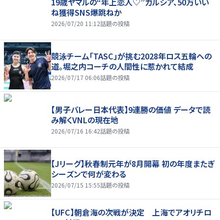
19歳ヤマルの“年上恋人♡”ガルシア、50万いい
ね獲得SNS爆跳ねか
2026/07/20 11:12
話題の投稿
競泳チーム「TASC」が挑む2028年ロス五輪への
道。堀之内コーチの人間性に惹かれて結成
2026/07/17 06:06
話題の投稿
【男子バレー日本代表】9連勝の価値 データで読
み解くVNLの現在地
2026/07/16 16:42
話題の投稿
【Jリーグ】秋春制元年が8月開幕 初の年度またぎ
シーズンで何が変わる
2026/07/15 15:55
話題の投稿
【UFC】朝倉海の次戦が決定 上海でアオリチロ