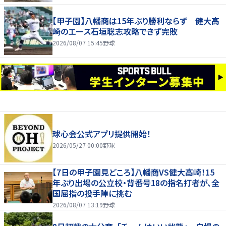
【甲子園】八幡商は15年ぶり勝利ならず 健大高
崎のエース石垣聡志攻略できず完敗
2026/08/07 15:45
野球
球心会公式アプリ提供開始！
2026/05/27 00:00
野球
【7日の甲子園見どころ】八幡商VS健大高崎！15
年ぶり出場の公立校・背番号18の指名打者が、全
国屈指の投手陣に挑む
2026/08/07 13:19
野球