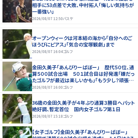
相手に53点差で大敗、中村拓人「悔しい気持ちが
一番強い」
2026/08/07 12:50
バスケ
オープンウィークは河本結の海から「自分へのご
ほうびにピアス」「気合の宝塚観劇」まで
2026/08/07 16:04
ゴルフ
金田久美子「あんびりーばぼー」 歴代５０位、通
算５００試合出場 ５０１試合目は好発進「嫌だっ
たゴルフが最近は楽しいかも」「もう少し？頑張り
たいな」
2026/08/07 16:00
ゴルフ
36歳の金田久美子が４年ぶり通算３勝目へパット
絶好調、暫定首位 国内女子ゴルフ第１日
2026/08/07 15:18
ゴルフ
【女子ゴルフ】金田久美子「あんびりーばぼー」