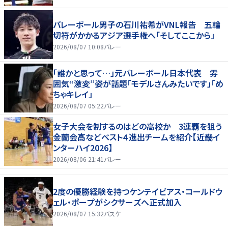
バレーボール男子の石川祐希がVNL報告 五輪
切符がかかるアジア選手権へ「そしてここから」
2026/08/07 10:08
バレー
「誰かと思って…」元バレーボール日本代表 雰
囲気“激変”姿が話題「モデルさんみたいです」「め
ちゃキレイ」
2026/08/07 05:22
バレー
女子大会を制するのはどの高校か 3連覇を狙う
金蘭会高などベスト４進出チームを紹介【近畿イ
ンターハイ2026】
2026/08/06 21:41
バレー
2度の優勝経験を持つケンテイビアス・コールドウ
ェル・ポープがシクサーズへ正式加入
2026/08/07 15:32
バスケ