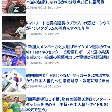
本当の強豪になれるかの分岐点」8日に福岡戦
2026/08/07 15:59
サッカー
Rマドリードと契約延長のブラジル代表ビニシウス
がインスタグラムの写真をすべて削除
2026/08/07 15:13
サッカー
｢新加入メンバーかと｣横浜FMイケメン選手がTra
vis Japanのセンターで完璧TJポーズ！ 涙の共演
を越えて…笑顔の開幕戦コラボ動画が話題沸騰！
2026/08/07 14:30
サッカー
韓国解説者「正気じゃない。サッカーをぶち壊す気
か？」外国人審判へ性接待疑惑…報道に怒り爆発
2026/08/07 14:04
サッカー
【開幕展望】Ｊ１千葉、勝負の開幕３連戦でスタート
ダッシュを決める 主将・鈴木大輔「（タイトルを）
本気で狙う」