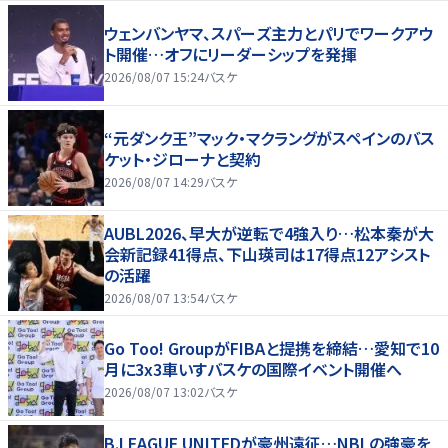
ウェンバンヤマ、スパーズ主力とパリでワークアウ
ト開催…オフにリーダーシップを発揮
2026/08/07 15:24
バスケ
“元ダンク王”マック・マクラングがスペインのバス
ケット・ジローナと契約
2026/08/07 14:29
バスケ
AUBL2026、早大が逆転で4強入り…松本秦が大
会新記録41得点、下山瑛司は17得点12アシスト
の活躍
2026/08/07 13:54
バスケ
Go Too! GroupがFIBAと提携を締結…愛知で10
月に3x3車いすバスケの国際イベント開催へ
2026/08/07 13:02
バスケ
B.LEAGUE UNITEDが豪州遠征…NBLの強豪を