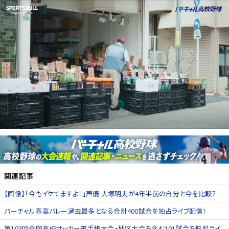
関連記事
【画像】「今もイケてますよ！」声優 大塚明夫が4年半前の自分と今を比較？
バーチャル春高バレー過去最多となる合計400試合を独占ライブ配信！
第103回全国高校サッカー選手権大会・地区大会を含む101試合を無料ライ