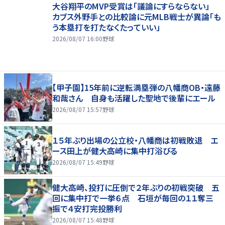
大谷翔平のMVP受賞は「議論にすらならない」
カブス外野手との比較論に元MLB戦士が異論「も
う本塁打を打たなくたっていい」
2026/08/07 16:00
野球
【甲子園】15年前に逆転満塁弾の八幡商OB・遠藤
和哉さん 自身も活躍した聖地で後輩にエール
2026/08/07 15:57
野球
１５年ぶり出場の公立校・八幡商は初戦敗退 エ
ース田上が健大高崎に集中打浴びる
2026/08/07 15:49
野球
健大高崎、投打に圧倒で２年ぶりの初戦突破 五
回に集中打で一挙６点 石垣が毎回の１１奪三
振で４安打完投勝利
2026/08/07 15:48
野球