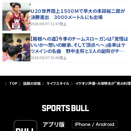
Ｕ２０世界陸上１５００Ｍで早大の本田桜二郎が
決勝進出 ３０００メートルにも出場
2026/08/07 11:07
陸上
【箱根への道】今季のチームスローガンは「覚悟は
いいか～想いの継承、そして頂点へ～」由来はケ
ツメイシの名曲 野中主将と３人の副将がチーム
を引っ張る…夏合宿特集第１弾、国学院大
2026/08/07 05:00
陸上
TOP
話題の投稿
ライフスタイル
イケオジ声優・大塚明夫が”男の料理
アプリ版