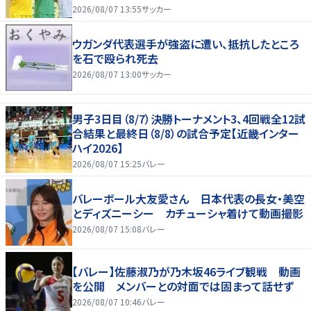
2026/08/07 13:55
サッカー
ウガンダ代表選手が強盗に遭い、抵抗したところ
を石で殴られ死去
2026/08/07 13:00
サッカー
男子3日目（8/7）決勝トーナメント3、4回戦全12試
合結果と最終日（8/8）の試合予定【近畿インター
ハイ2026】
2026/08/07 15:25
バレー
バレーボール大友愛さん 日本代表の長女・美空
とディズニーシー カチューシャ着けて動画撮影
2026/08/07 15:08
バレー
【バレー】佐藤淑乃が乃木坂46ライブ観戦 動画
を公開 メンバーとの対面では固まって話せず
2026/08/07 10:46
バレー