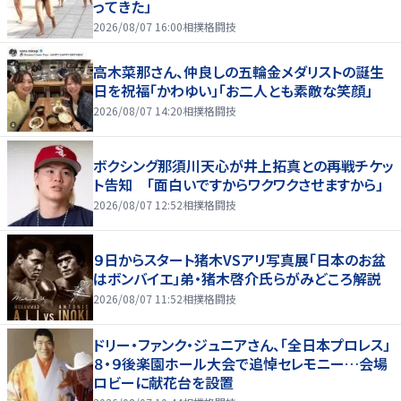
ってきた」
2026/08/07 16:00
相撲格闘技
高木菜那さん、仲良しの五輪金メダリストの誕生
日を祝福「かわゆい」「お二人とも素敵な笑顔」
2026/08/07 14:20
相撲格闘技
ボクシング那須川天心が井上拓真との再戦チケッ
ト告知 「面白いですからワクワクさせますから」
2026/08/07 12:52
相撲格闘技
９日からスタート猪木VSアリ写真展「日本のお盆
はボンバイエ」弟・猪木啓介氏らがみどころ解説
2026/08/07 11:52
相撲格闘技
ドリー・ファンク・ジュニアさん、「全日本プロレス」
８・９後楽園ホール大会で追悼セレモニー…会場
ロビーに献花台を設置