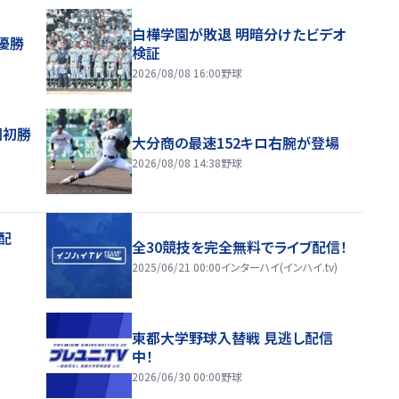
白樺学園が敗退 明暗分けたビデオ
優勝
検証
2026/08/08 16:00
野球
園初勝
大分商の最速152キロ右腕が登場
2026/08/08 14:38
野球
配
全30競技を完全無料でライブ配信！
2025/06/21 00:00
インターハイ(インハイ.tv)
東都大学野球入替戦 見逃し配信
中！
2026/06/30 00:00
野球