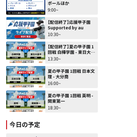
ボールほか
9:00~
【配信終了】応援甲子園
Supported by au
10:30~
【配信終了】夏の甲子園 1
回戦 白樺学園 - 東日大昌
平
13:30~
夏の甲子園 1回戦 日本文
理 - 大分商
16:00~
夏の甲子園 1回戦 英明 -
関東第一
18:30~
今日の予定