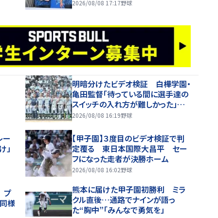
2026/08/08 17:17
野球
明暗分けたビデオ検証 白樺学園・
亀田監督「待っている間に選手達の
スイッチの入れ方が難しかった」
「一、二塁で流れが向こうに」
2026/08/08 16:19
野球
レー
【甲子園】３度目のビデオ検証で判
け」
定覆る 東日本国際大昌平 セー
フになった走者が決勝ホーム
2026/08/08 16:02
野球
熊本に届けた甲子園初勝利 ミラ
 プ
クル直後…通路でナインが語っ
同様
た“胸中”「みんなで勇気を」