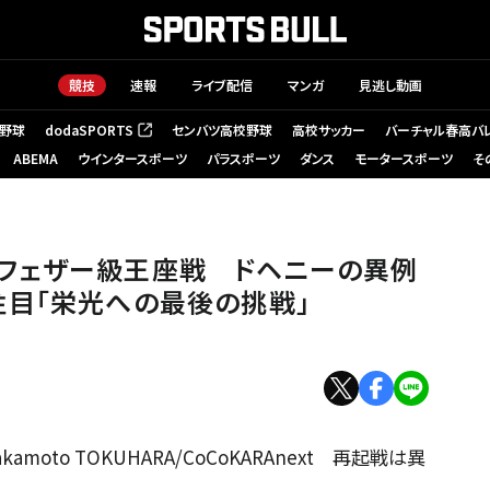
競技
速報
ライブ配信
マンガ
見逃し動画
野球
dodaSPORTS
センバツ高校野球
高校サッカー
バーチャル春高バ
（新しいタブで開く）
ABEMA
ウインタースポーツ
パラスポーツ
ダンス
モータースポーツ
そ
フェザー級王座戦 ドヘニーの異例
注目「栄光への最後の挑戦」
moto TOKUHARA/CoCoKARAnext 再起戦は異