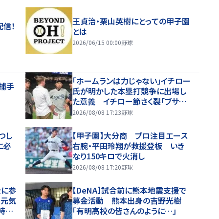
王貞治・栗山英樹にとっての甲子園
配信！
とは
2026/06/15 00:00
野球
「ホームランは力じゃない」イチロー
捕手
氏が明かした本塁打競争に出場し
た意義 イチロー節さく裂「ブサイ
クなホームランじゃダメ」
2026/08/08 17:23
野球
つし
【甲子園】大分商 プロ注目エース
に必
右腕・平田玲翔が救援登板 いき
なり150キロで火消し
2026/08/08 17:20
野球
金に参
【DeNA】試合前に熊本地震支援で
で元気
募金活動 熊本出身の吉野光樹
時の
「有明高校の皆さんのように…」