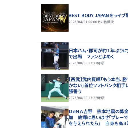
BEST BODY JAPANをライブ
2026/04/01 00:00
その他競技
日本ハム・郡司が約１年ぶりに
で出場 ファンどよめく
2026/08/08 17:33
野球
【西武】武内夏暉「もう本当、勝
かない」首位ソフトバンク相手
勝誓う
2026/08/08 17:22
野球
ＤｅＮＡ吉野 熊本地震の募
加 故郷に思いはせ「プレー
を与えられたら」 自身も高３