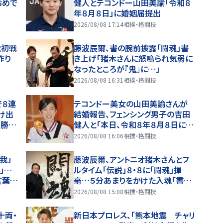
おめで
健人とテコンドー山田美諭「令和８
年８月８日」に婚姻届提出
2026/08/08 17:14
相撲・格闘技
歳初戦
藤波辰爾、書の腕前披露「闘魂」書
作り
き上げ「猪木さんに怒鳴られ気弱に
なったところが『鬼』に…」
2026/08/08 16:31
相撲・格闘技
で８連
テコンドー美女の山田美諭さんが
け出
結婚報告、フェンシング男子の吉田
全勝し
健人と「本日、令和８年８月８日に入
籍しました」 今年６月に現役引
2026/08/08 16:06
相撲・格闘技
退 アスリート仲間からも祝福の声
我」
藤波辰爾、アントニオ猪木さんとフ
」…
ルタイム「伝説」８・８に「闘魂」揮
言葉を
毫…５分あまりをかけた入魂「書」に
「精いっぱい書いたんで８０点、９０
2026/08/08 15:08
相撲・格闘技
点」…「人間・藤波辰爾展」開催
十両・
新日本プロレス、「熊本地震 チャリ