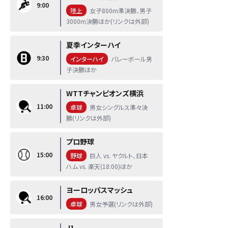
9:00
陸上
女子800m準決勝、男子
3000m決勝ほか(リンクは外部)
夏季インターハイ
9:30
インターハイ
バレーボール男
子決勝ほか
WTTチャンピオンズ横浜
11:00
卓球
男女シングルス準々決
勝(リンクは外部)
プロ野球
15:00
野球
巨人 vs. ヤクルト、日本
ハム vs. 楽天(18:00)ほか
ヨーロッパスマッシュ
16:00
卓球
男女予選(リンクは外部)
J1