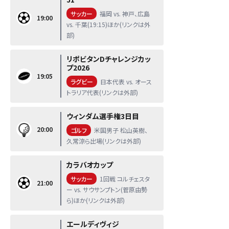
サッカー
福岡 vs. 神戸、広島
19:00
vs. 千葉(19:15)ほか(リンクは外
部)
リポビタンDチャレンジカッ
プ2026
19:05
ラグビー
日本代表 vs. オース
トラリア代表(リンクは外部)
ウィンダム選手権3日目
20:00
ゴルフ
米国男子 松山英樹、
久常涼ら出場(リンクは外部)
カラバオカップ
サッカー
1回戦 コルチェスタ
21:00
ー vs. サウサンプトン(菅原由勢
ら)ほか(リンクは外部)
エールディヴィジ