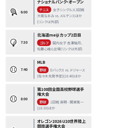
ナショナルバンク・オープン
テニス
女子シングルス3回戦
6:00
大坂なおみ vs. メルテンスほか
(リンクは外部)
北海道meiji カップ2日目
7:30
ゴルフ
国内女子 吉澤柚月、
佐藤心結ら出場(リンクは外部)
MLB
7:40
野球
Dバックス vs. ドジャース
(佐々木先発予定)(10:40)ほか
第108回全国高校野球選手
権大会
8:00
野球
1回戦 英明 - 関東第一
(18:30)ほか
オレゴン2026 U20世界陸上
競技選手権大会