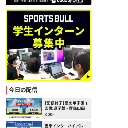
今日の配信
【配信終了】夏の甲子園 1
回戦 遊学館 - 青森山田
8:00~
夏季インターハイ バレー