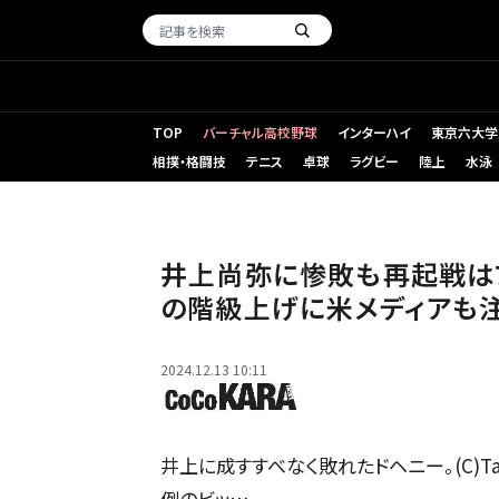
TOP
バーチャル高校野球
インターハイ
東京六大学
相撲・格闘技
テニス
卓球
ラグビー
陸上
水泳
井上尚弥に惨敗も再起戦は
の階級上げに米メディアも
2024.12.13 10:11
井上に成すすべなく敗れたドヘニー。(C)Taka
例のビッ…