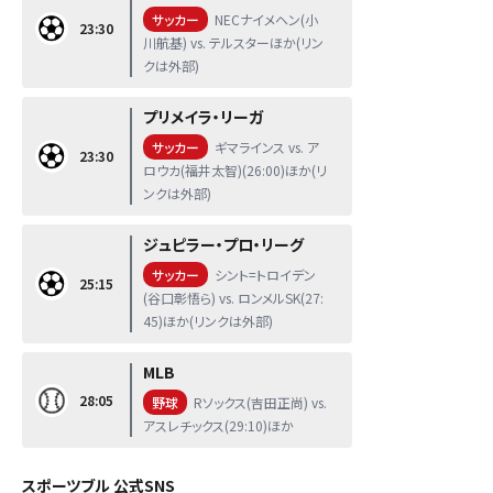
サッカー
NECナイメヘン(小
23:30
川航基) vs. テルスターほか(リン
クは外部)
プリメイラ・リーガ
サッカー
ギマラインス vs. ア
23:30
ロウカ(福井太智)(26:00)ほか(リ
ンクは外部)
ジュピラー・プロ・リーグ
サッカー
シント=トロイデン
25:15
(谷口彰悟ら) vs. ロンメルSK(27:
45)ほか(リンクは外部)
MLB
28:05
野球
Rソックス(吉田正尚) vs.
アスレチックス(29:10)ほか
スポーツブル 公式SNS