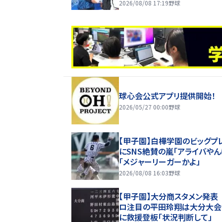
１０年前に被災
2026/08/08 17:19
野球
球心会公式アプリ提供開始！
2026/05/27 00:00
野球
【甲子園】白樺学園のビッグプ
にSNS絶賛の嵐「アライバやん
「メジャーリーガーかよ」
2026/08/08 16:03
野球
【甲子園】大分商スタメン発表
ロ注目の平田玲翔は大分大会
に救援登板「状況判断して」