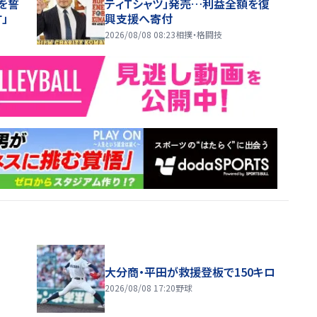
を誓
ティＴシャツ」発売…利益全額を復
」
興支援へ寄付
2026/08/08 08:23
相撲・格闘技
大分商・平田が救援登板で150キロ
2026/08/08 17:20
野球