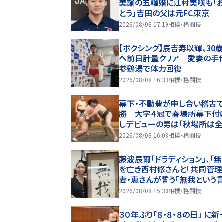
美諭の五輪婚に江村美咲も「
とう」吉田の父は元FC東京
2026/08/08 17:19
相撲・格闘技
【ボクシング】辰吉寿以輝、30
へ前日計量クリア 愛妻の手
参鶏湯で体力回復
2026/08/08 16:33
相撲・格闘技
幕下・不動豊が申し合い稽古
勝 大学４冠で春場所幕下付
しデビューの男は「秋場所は
たい」
2026/08/08 16:08
相撲・格闘技
藤波辰爾「ドラディション」、「無
を亡き西村修さんと「共同管理
妻・恵さんが誓う「無我という
守っていきたい」
2026/08/08 15:38
相撲・格闘技
３０年ぶり「８・８・８の日」 に新