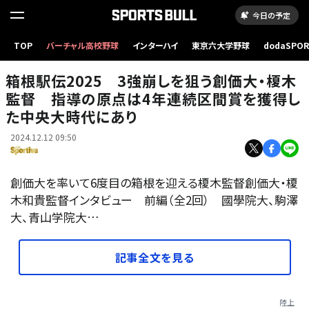
今日の予定
TOP
バーチャル高校野球
インターハイ
東京六大学野球
dodaSPO
（新しいタブ
箱根駅伝2025 3強崩しを狙う創価大・榎木
監督 指導の原点は4年連続区間賞を獲得し
た中央大時代にあり
2024.12.12 09:50
創価大を率いて6度目の箱根を迎える榎木監督創価大・榎
木和貴監督インタビュー 前編（全2回） 國學院大、駒澤
大、青山学院大…
記事全文を見る
陸上