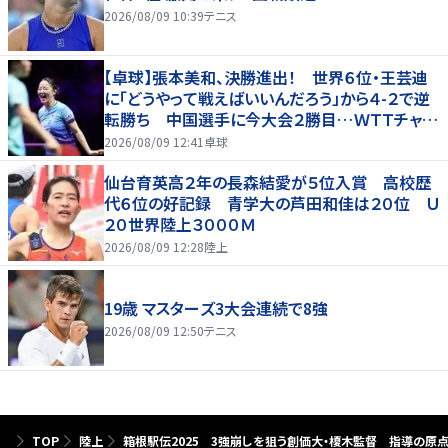
2026/08/09 10:39
テニス
【卓球】張本美和、決勝進出！ 世界６位・王芸迪
に「どうやって戦えばいいんだろう」から４-２で逆
転勝ち 中国選手に今大会２勝目…ＷＴＴチャン
ピオンズ横浜
2026/08/09 12:41
卓球
仙台育英高２年の長森結愛が５位入賞 高校歴
代６位の好記録 青学大の芦田和佳は２０位 Ｕ
２０世界陸上３０００Ｍ
2026/08/09 12:28
陸上
19歳 マスターズ3大会連続で8強
2026/08/09 12:50
テニス
TOP
陸上
箱根駅伝2025 3強崩しを狙う創価大・榎木監督 指導の原