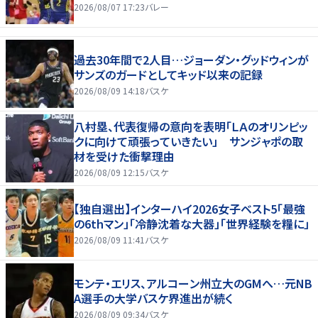
2026/08/07 17:23
バレー
過去30年間で2人目…ジョーダン・グッドウィンが
サンズのガードとしてキッド以来の記録
2026/08/09 14:18
バスケ
八村塁、代表復帰の意向を表明「ＬＡのオリンピッ
クに向けて頑張っていきたい」 サンジャポの取
材を受けた衝撃理由
2026/08/09 12:15
バスケ
【独自選出】インターハイ2026女子ベスト5「最強
の6thマン」「冷静沈着な大器」「世界経験を糧に」
2026/08/09 11:41
バスケ
モンテ・エリス、アルコーン州立大のGMへ…元NB
A選手の大学バスケ界進出が続く
2026/08/09 09:34
バスケ