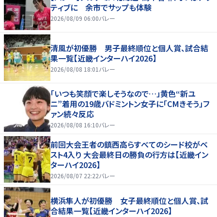
ティブに 余市でサップも体験
2026/08/09 06:00
バレー
清風が初優勝 男子最終順位と個人賞、試合結
果一覧【近畿インターハイ2026】
2026/08/08 18:01
バレー
「いつも笑顔で楽しそうなので…」黄色“新ユ
ニ”着用の19歳バドミントン女子に「CMきそう」フ
ァン続々反応
2026/08/08 16:10
バレー
前回大会王者の鎮西高らすべてのシード校がベ
スト4入り 大会最終日の勝負の行方は【近畿イン
ターハイ2026】
2026/08/07 22:22
バレー
横浜隼人が初優勝 女子最終順位と個人賞、試
合結果一覧【近畿インターハイ2026】