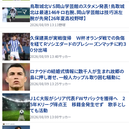
鳥取城北ＶＳ岡山学芸館のスタメン発表！鳥取城
北は最速146キロ右腕、岡山学芸館は技巧派左
腕が先発【26年夏高校野球】
2026/08/09 13:13
野球
久保建英が実戦復帰 Ｗ杯オランダ戦での負傷
を経てＲソシエダードのプレシーズンマッチに約３
０分出場
2026/08/09 13:40
サッカー
ロナウドの結婚式情報に数千人が生まれ故郷の
島に押し寄せ、一般人カップル取り囲む騒動に
2026/08/09 13:25
サッカー
Ｊ１Ｃ大阪がシリア代表ＦＷサバックを獲得へ 2
5年Ｋリーグ得点王 移籍金発生せず 歌手とし
ても活動
2026/08/09 13:00
サッカー