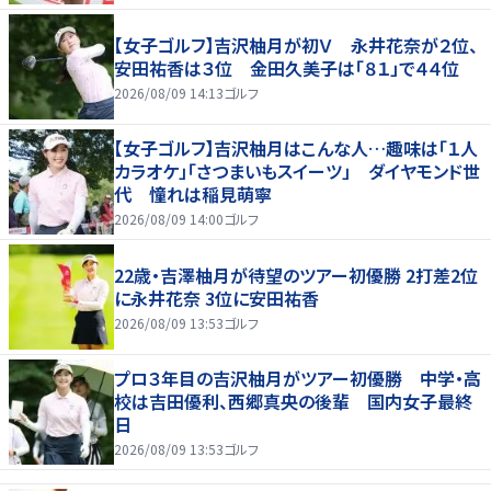
【女子ゴルフ】吉沢柚月が初Ｖ 永井花奈が２位、
安田祐香は３位 金田久美子は「８１」で４４位
2026/08/09 14:13
ゴルフ
【女子ゴルフ】吉沢柚月はこんな人…趣味は「１人
カラオケ」「さつまいもスイーツ」 ダイヤモンド世
代 憧れは稲見萌寧
2026/08/09 14:00
ゴルフ
22歳・吉澤柚月が待望のツアー初優勝 2打差2位
に永井花奈 3位に安田祐香
2026/08/09 13:53
ゴルフ
プロ３年目の吉沢柚月がツアー初優勝 中学・高
校は吉田優利、西郷真央の後輩 国内女子最終
日
2026/08/09 13:53
ゴルフ