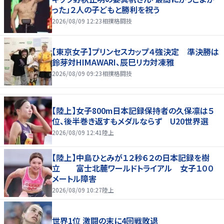
った」２人の子どもと勝利を祝う
2026/08/09 12:23
相撲格闘技
【東京女子】プリンセスカップ４強決定 準決勝は
鈴芽対HIMAWARI、辰巳リカ対凍雅
2026/08/09 09:23
相撲格闘技
【陸上】女子800m日本記録保持者の久保凛は５
位、後半巻き返すもメダルならず U20世界選
2026/08/09 12:41
陸上
【陸上】中島ひとみが１２秒６２の日本記録を樹
立 富士北麓ワールドトライアル 女子１００
メートル障害
2026/08/09 10:27
陸上
世界1位 激闘の末に4回戦敗退