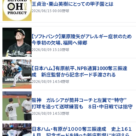
王貞治・栗山英樹にとっての甲子園とは
2026/06/15 00:00
野球
【ソフトバンク】栗原陵矢がアレルギー症状のため
今季初の欠場、福岡へ帰郷
2026/08/09 15:10
野球
【日本ハム】有原航平、NPB通算1000奪三振達
成 新庄監督から記念ボード手渡される
2026/08/09 14:54
野球
阪神 ガルシアが筒井コーチと左翼で“特守”
打球を追って送球練習も ８日・中日戦では拙守
2026/08/09 14:53
野球
日本ハム・有原が１０００奪三振達成 史上１６１
人目 記念ボードを持った新庄監督に出迎えら