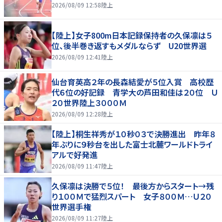
2026/08/09 12:58
陸上
【陸上】女子800m日本記録保持者の久保凛は５
位、後半巻き返すもメダルならず U20世界選
2026/08/09 12:41
陸上
仙台育英高２年の長森結愛が５位入賞 高校歴
代６位の好記録 青学大の芦田和佳は２０位 Ｕ
２０世界陸上３０００Ｍ
2026/08/09 12:28
陸上
【陸上】桐生祥秀が１０秒０３で決勝進出 昨年８
年ぶりに９秒台を出した富士北麓ワールドトライ
アルで好発進
2026/08/09 11:47
陸上
久保凛は決勝で５位！ 最後方からスタート→残
り１００Ｍで猛烈スパート 女子８００Ｍ…Ｕ２０
世界選手権
2026/08/09 11:27
陸上