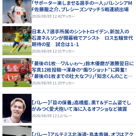
「サポーター楽しませる選手の一人」バレンシアM
F佐藤龍之介、プレシーズンマッチ５戦連続出場
2026/08/09 12:42
サッカー
日本人７選手所属のシントトロイデン、新加入の
石渡ネルソンが開幕戦でアシスト ロス五輪世代
期待の星 試合は１-１
2026/08/09 12:31
サッカー
｢最後の1枚…ワルぃゎ〜｣鈴木優磨が激勝翌日に
写真12枚投稿→渾身の“煽りショット”に興奮！
｢最後の1枚までの壮大なフリ｣｢知念くんのことど
んだけ好きなんよｗ｣
2026/08/09 11:35
サッカー
【バレー】「目の保養」高橋藍、黒Ｔ＆デニム姿でし
がみつく愛犬抱いて海に入るオフショなど披露
2026/08/09 12:12
バレー
【バレー】アルテミス北海道・鳥本香琳、オフはアク