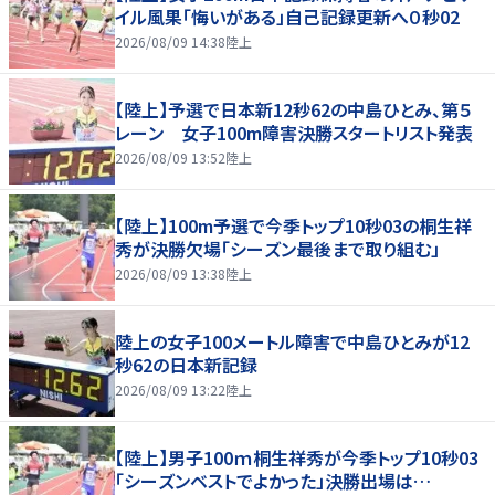
イル風果「悔いがある」自己記録更新へ０秒02
2026/08/09 14:38
陸上
【陸上】予選で日本新12秒62の中島ひとみ、第５
レーン 女子100m障害決勝スタートリスト発表
2026/08/09 13:52
陸上
【陸上】100m予選で今季トップ10秒03の桐生祥
秀が決勝欠場「シーズン最後まで取り組む」
2026/08/09 13:38
陸上
陸上の女子100メートル障害で中島ひとみが12
秒62の日本新記録
2026/08/09 13:22
陸上
【陸上】男子100ｍ桐生祥秀が今季トップ10秒03
「シーズンベストでよかった」決勝出場は…