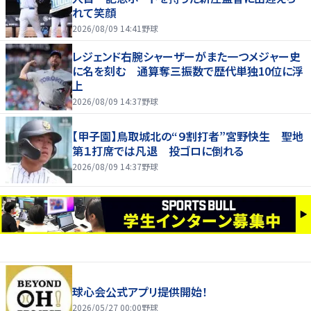
れて笑顔
2026/08/09 14:41
野球
レジェンド右腕シャーザーがまた一つメジャー史
に名を刻む 通算奪三振数で歴代単独10位に浮
上
2026/08/09 14:37
野球
【甲子園】鳥取城北の“９割打者”宮野快生 聖地
第１打席では凡退 投ゴロに倒れる
2026/08/09 14:37
野球
球心会公式アプリ提供開始！
2026/05/27 00:00
野球