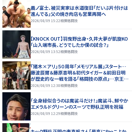
義ノ富士、被災実家は水道復旧「だいぶ片付けは
進んでる」父の焼き肉店も営業再開へ
2026/08/09 15:22
相撲格闘技
【KNOCK OUT】羽曳野出身・久井大夢が凱旋KO
「山入端市長、どうでしたか僕の試合？」
2026/08/09 13:52
相撲格闘技
「猪木×アリ」５０周年「メモリアル展」スタート…
藤波辰爾＆藤原喜明＆初代タイガー＆前田日明
が歴史的な一戦を語る「格闘技の原点」…京王プ
ラザホテルで３１日まで
2026/08/09 12:38
相撲格闘技
「全身緑似合うのは魔裟斗だけ！」魔裟斗、鮮やか
エメラルドグリーンのスーツで野杁正明を祝福
2026/08/09 12:29
相撲格闘技
キック野杁正明の妻真帆さん「最高にかっこよか