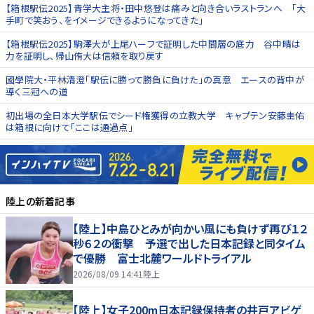
【箱根駅伝2025】青学大主将・田中悠登は痛みと向き合いラストランへ 「大
手町で笑おう、をイメージできるようになってきた」
【箱根駅伝2025】駒澤大が上尾ハーフで証明した中間層の底力 谷中晴は
力を証明し、帰山侑大は信頼を取り戻す
國學院大・平林清澄「駅伝に勝って勝負に負けた」の真意 エースの背中が
導く三冠への道
初出場の全日本大学駅伝でシード権獲得の立教大学 キャプテン安藤圭佑
は箱根に向けて「ここは通過点」
陸上
の新着記事
【陸上】中島ひとみが向かい風にも負けず再び１２
秒６２の衝撃 予選で出した日本記録と同タイム
で優勝 富士北麓ワールドトライアル
2026/08/09 14:41
陸上
【陸上】女子200m日本記録保持者の井戸アビゲ