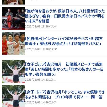
「誰が何を言おうが、僕は日本人」八村塁が語った
揺るぎない自負…田臥勇太は日本バスケの“明る
い未来”を確信
2026/08/08 18:36
バスケ
【独自選出】インターハイ2026男子ベスト5「超万
能戦士」「規格外の得点力」「U18落選をバネに」
2026/08/08 18:00
バスケ
【女子ゴルフ】吉沢柚月 初優勝スピーチで感無
量「苦しい時間も多かった」「熊本の皆さんの一日
も早い復興を願う」
2026/08/09 14:33
ゴルフ
【女子ゴルフ】吉沢柚月「ホッとした。また優勝でき
るように頑張る」 プロ３年目で初Ｖ…一問一答
2026/08/09 14:26
ゴルフ