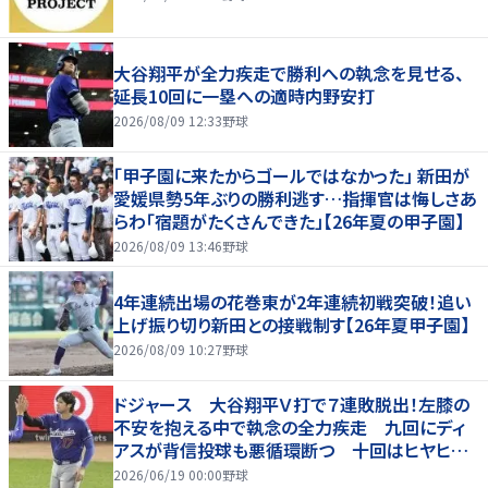
大谷翔平が全力疾走で勝利への執念を見せる、
延長10回に一塁への適時内野安打
2026/08/09 12:33
野球
「甲子園に来たからゴールではなかった」 新田が
愛媛県勢5年ぶりの勝利逃す…指揮官は悔しさあ
らわ「宿題がたくさんできた」【26年夏の甲子園】
2026/08/09 13:46
野球
4年連続出場の花巻東が2年連続初戦突破！追い
上げ振り切り新田との接戦制す【26年夏甲子園】
2026/08/09 10:27
野球
ドジャース 大谷翔平Ｖ打で７連敗脱出！左膝の
不安を抱える中で執念の全力疾走 九回にディ
アスが背信投球も悪循環断つ 十回はヒヤヒヤ
もリード守る
2026/06/19 00:00
野球