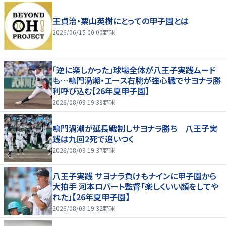
王貞治・栗山英樹にとっての甲子園とは
2026/06/15 00:00
野球
「逆に楽しかった」球場全体が八王子実践ムード
も…鳴門渦潮・エース右腕が強心臓でサヨナラ勝
利呼び込む【26年夏甲子園】
2026/08/09 19:39
野球
鳴門渦潮が延長戦制しサヨナラ勝ち 八王子実
践は九回2死で追いつく
2026/08/09 19:37
野球
八王子実践 サヨナラ負けもナインに甲子園から
大拍手 河本ロバート監督「楽しくいい顔をしてや
れた」【26年夏甲子園】
2026/08/09 19:32
野球