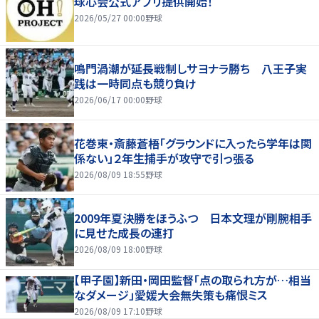
球心会公式アプリ提供開始！
2026/05/27 00:00
野球
鳴門渦潮が延長戦制しサヨナラ勝ち 八王子実
践は一時同点も競り負け
2026/06/17 00:00
野球
花巻東・斎藤蒼梧「グラウンドに入ったら学年は関
係ない」２年生捕手が攻守で引っ張る
2026/08/09 18:55
野球
2009年夏決勝をほうふつ 日本文理が剛腕相手
に見せた成長の連打
2026/08/09 18:00
野球
【甲子園】新田・岡田監督「点の取られ方が…相当
なダメージ」愛媛大会無失策も痛恨ミス
2026/08/09 17:10
野球