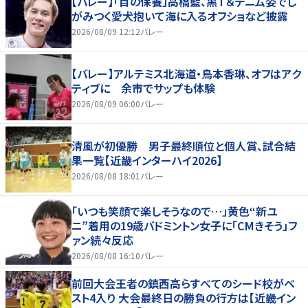
【バレー】「目の保養」高橋藍、黒Ｔ＆デニム姿でし
がみつく愛犬抱いて海に入るオフショなど披露
2026/08/09 12:12
バレー
【バレー】アルテミス北海道・鳥本香琳、オフはアク
ティブに 余市でサップも体験
2026/08/09 06:00
バレー
清風が初優勝 男子最終順位と個人賞、試合結
果一覧【近畿インターハイ2026】
2026/08/08 18:01
バレー
「いつも笑顔で楽しそうなので…」黄色“新ユ
ニ”着用の19歳バドミントン女子に「CMきそう」フ
ァン続々反応
2026/08/08 16:10
バレー
前回大会王者の鎮西高らすべてのシード校がベ
スト4入り 大会最終日の勝負の行方は【近畿イン