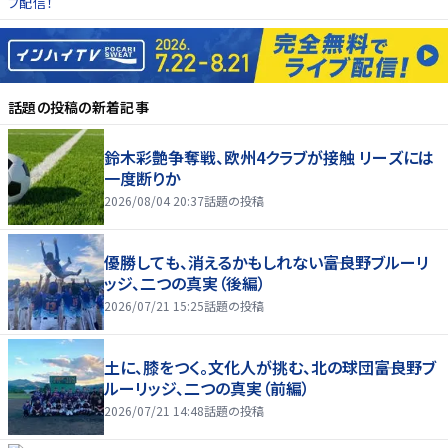
ブ配信！
話題の投稿
の新着記事
鈴木彩艶争奪戦、欧州4クラブが接触 リーズには
一度断りか
2026/08/04 20:37
話題の投稿
優勝しても、消えるかもしれない――富良野ブルーリ
ッジ、二つの真実（後編）
2026/07/21 15:25
話題の投稿
土に、膝をつく。文化人が挑む、北の球団――富良野ブ
ルーリッジ、二つの真実（前編）
2026/07/21 14:48
話題の投稿