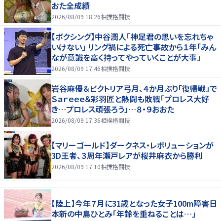
おた全成績
2026/08/09 18:26
相撲格闘技
【ボクシング】中谷潤人「神足君の思いを忘れちゃ
いけない」 リング禍による死亡事故から１年「みん
なが意識を高く持ってやっていくことが大事」
2026/08/09 17:46
相撲格闘技
岩谷麻優＆ビクトリア弓月、４か月ぶり「復帰戦」で
Ｓａｒｅｅｅ＆彩羽匠と熱闘も敗戦「プロレス大好
き…プロレス頑張ろう」…８・９おおた
2026/08/09 17:36
相撲格闘技
【マリーゴールド】ダークネス・レボリューションが
3D王者、３周年瀬戸レアが桜井麻衣から勝利
2026/08/09 17:10
相撲格闘技
【陸上】今年７月に31歳となった女子100m障害日
本新の中島ひとみ「年齢を重ねることは…」