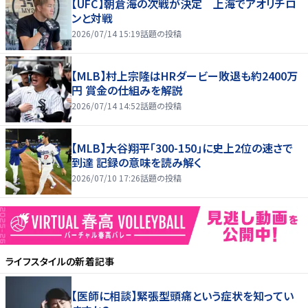
【UFC】朝倉海の次戦が決定 上海でアオリチロ
ンと対戦
2026/07/14 15:19
話題の投稿
【MLB】村上宗隆はHRダービー敗退も約2400万
円 賞金の仕組みを解説
2026/07/14 14:52
話題の投稿
【MLB】大谷翔平「300-150」に史上2位の速さで
到達 記録の意味を読み解く
2026/07/10 17:26
話題の投稿
ライフスタイル
の新着記事
【医師に相談】緊張型頭痛という症状を知ってい