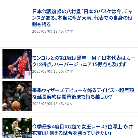
日本代表復帰の八村塁「日本のバスケは今、チャ
ンスがある。本当に今が大事」代表での自身の役
割も語る
2026/08/09 17:45
バスケ
モンゴルとの第1戦は黒星…男子日本代表はカー
ク18得点、ハーパージュニア15得点も及ばず
2026/08/09 15:50
バスケ
来季ウィザーズデビューを飾るデイビス…超巨額
な延長契約は開幕後まで持ち越しか？
2026/08/09 15:45
バスケ
今季最多4度目の2位で女王レース3位浮上 永井
花奈は「狙える試合を勝っていきたい」