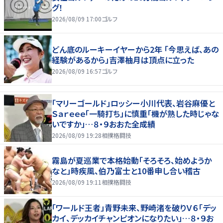
グ！
2026/08/09 17:00
ゴルフ
どん底のルーキーイヤーから2年 「今思えば、あの
経験があるから」吉澤柚月は頂点に立った
2026/08/09 16:57
ゴルフ
「マリーゴールド」ロッシー小川代表、岩谷麻優と
Ｓａｒｅｅｅ「一騎打ち」に慎重「機が熟した時じゃな
いですか」…８・９おおた全成績
2026/08/09 19:28
相撲格闘技
霧島が夏巡業で本格始動「そろそろ、始めようか
なと」時疾風、伯乃富士と10番申し合い稽古
2026/08/09 19:11
相撲格闘技
「ワールド王者」青野未来、野崎渚を破りＶ６「デッ
カイ、デッカイチャンピオンになりたい」…８・９お