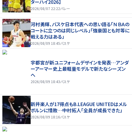
ターハイ2026】
2026/08/07 22:22
バレー
河村勇輝、バスケ日本代表への思い語る「ＮＢＡの
コートに立つのは同じレベル」「強豪国とも対等に
戦える力はある」
2026/08/09 18:45
バスケ
宇都宮が新ユニフォームデザインを発表…アンダ
ーアーマー史上最軽量モデルで新たなシーズン
へ
2026/08/09 18:43
バスケ
新井楽人が17得点もB.LEAGUE UNITEDはメル
ボルンに惜敗…中村拓人「全員が成長できた」
2026/08/09 18:16
バスケ