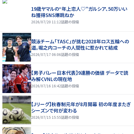
19歳ヤマルの“年上恋人♡”ガルシア、50万いい
ね獲得SNS爆跳ねか
2026/07/20 11:12
話題の投稿
競泳チーム「TASC」が挑む2028年ロス五輪への
道。堀之内コーチの人間性に惹かれて結成
2026/07/17 06:06
話題の投稿
【男子バレー日本代表】9連勝の価値 データで読
み解くVNLの現在地
2026/07/16 16:42
話題の投稿
【Jリーグ】秋春制元年が8月開幕 初の年度またぎ
シーズンで何が変わる
2026/07/15 15:55
話題の投稿