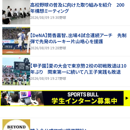
高校野球の普及に向けた取り組みを紹介 200
年構想ミーティング
2026/08/09 19:30
野球
【DeNA】筒香嘉智、出場４試合連続アーチ 先制
弾で先発のルーキー片山皓心を援護
2026/08/09 19:28
野球
【甲子園】夏の大会で東京勢２校の初戦敗退は10
年ぶり 関東第一に続いて八王子実践も敗退
2026/08/09 19:27
野球