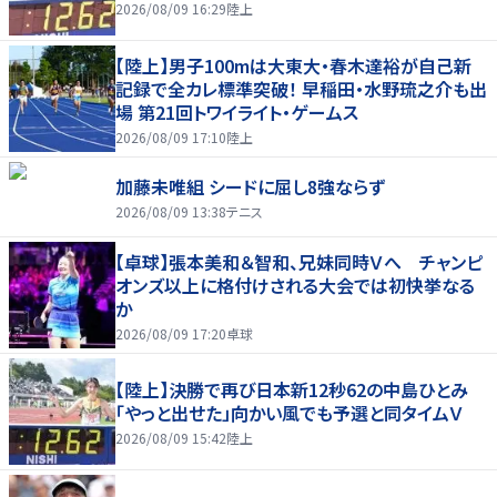
2026/08/09 16:29
陸上
【陸上】男子100mは大東大・春木達裕が自己新
記録で全カレ標準突破！ 早稲田・水野琉之介も出
場 第21回トワイライト・ゲームス
2026/08/09 17:10
陸上
加藤未唯組 シードに屈し8強ならず
2026/08/09 13:38
テニス
【卓球】張本美和＆智和、兄妹同時Ｖへ チャンピ
オンズ以上に格付けされる大会では初快挙なる
か
2026/08/09 17:20
卓球
【陸上】決勝で再び日本新12秒62の中島ひとみ
「やっと出せた」向かい風でも予選と同タイムＶ
2026/08/09 15:42
陸上