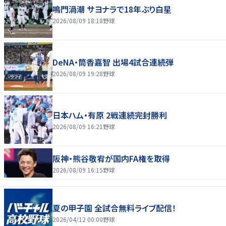
鳴門渦潮 サヨナラで18年ぶり白星
2026/08/09 18:18
野球
DeNA・筒香嘉智 出場4試合連続弾
2026/08/09 19:28
野球
日本ハム・有原 2戦連続完封勝利
2026/08/09 16:21
野球
阪神・熊谷敬宥が国内FA権を取得
2026/08/09 16:15
野球
夏の甲子園 全試合無料ライブ配信！
2026/04/12 00:00
野球