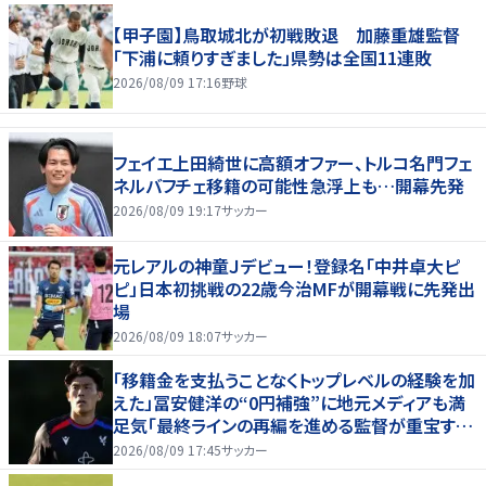
【甲子園】鳥取城北が初戦敗退 加藤重雄監督
「下浦に頼りすぎました」県勢は全国11連敗
2026/08/09 17:16
野球
フェイエ上田綺世に高額オファー、トルコ名門フェ
ネルバフチェ移籍の可能性急浮上も…開幕先発
2026/08/09 19:17
サッカー
元レアルの神童Ｊデビュー！登録名「中井卓大ピ
ピ」日本初挑戦の22歳今治MFが開幕戦に先発出
場
2026/08/09 18:07
サッカー
「移籍金を支払うことなくトップレベルの経験を加
えた」冨安健洋の“0円補強”に地元メディアも満
足気「最終ラインの再編を進める監督が重宝する
柔軟性を備えている」
2026/08/09 17:45
サッカー