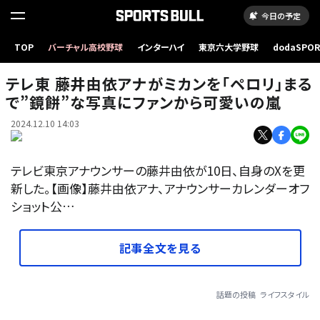
今日の予定
TOP
バーチャル高校野球
インターハイ
東京六大学野球
dodaSPO
（新しいタブ
テレ東 藤井由依アナがミカンを「ペロリ」まる
で”鏡餅”な写真にファンから可愛いの嵐
2024.12.10 14:03
テレビ東京アナウンサーの藤井由依が10日、自身のXを更
新した。【画像】藤井由依アナ、アナウンサーカレンダーオフ
ショット公…
記事全文を見る
話題の投稿
ライフスタイル