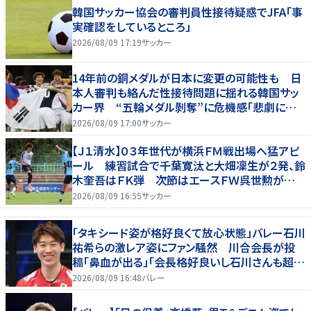
韓国サッカー協会の審判員性接待疑惑でJFA「事
実確認をしているところ」
2026/08/09 17:19
サッカー
14年前の銅メダルが日本に変更の可能性も 日
本人審判も絡んだ性接待問題に揺れる韓国サッ
カー界 “五輪メダル剝奪”に危機感「悲劇に見
舞われる」
2026/08/09 17:00
サッカー
【Ｊ１清水】０３年世代が横浜ＦＭ戦出場へ猛アピ
ール 練習試合で千葉寛汰と大畑凜生が２発、鈴
木奎吾はＦＫ弾 次節はエースＦＷ呉世勲が出
場停止
2026/08/09 16:55
サッカー
「タキシード姿が格好良くて放心状態」バレー石川
祐希らの激レア姿にファン騒然 川合会長が投
稿「鼻血が出る」「会長格好良いし石川さんも超格
好いい」
2026/08/09 16:48
バレー